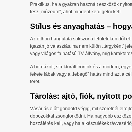
Praktikus, ha a gyakran használt eszközök nyitot
lesz „múzeum”, ahol mindent kerülgetni kell.
Stílus és anyaghatás – hogy
Az otthon hangulata sokszor a felületeken dől el
igazán jó választás, ha nem külön „tárgyként” je
vagy világos fa hatású TV állvány, míg karakter
A bordázott, strukturált frontok és a modern, eg
fekete lábak vagy a „lebegő” hatás mind azt a c
teret.
Tárolás: ajtó, fiók, nyitott 
Vásárlás előtt gondold végig, mit szeretnél elre
dobozokkal zsonglőrködni. Ha nagyobb eszközeid 
hozzáférés kell, vagy ha a készülékek távvezérlőj