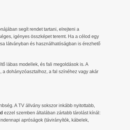
nájában segít rendet tartani, elrejteni a
ységes, igényes összképet teremt. Ha a célod egy
ása látványban és használhatóságban is érezhető
eltő lábas modellek, és fali megoldások is. A
oz, a dohányzóasztalhoz, a fal színéhez vagy akár
nbség. A TV állvány sokszor inkább nyitottabb,
ód
ezzel szemben általában zártabb tárolást kínál:
mindennapi apróságok (távirányítók, kábelek,