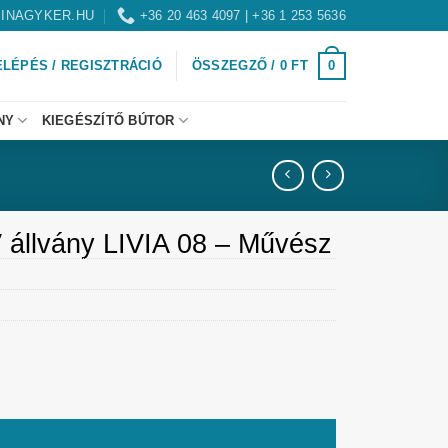
INAGYKER.HU
+36 20 463 4097 | +36 1 253 5636
0
ELÉPÉS / REGISZTRÁCIÓ
ÖSSZEGZŐ /
0
FT
NY
KIEGÉSZÍTŐ BÚTOR
állvány LIVIA 08 – Művész