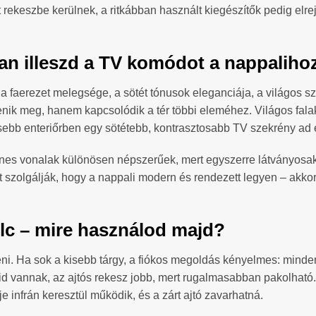
t rekeszbe kerülnek, a ritkábban használt kiegészítők pedig elr
an illeszd a TV komódot a nappaliho
: a faerezet melegsége, a sötét tónusok eleganciája, a világos s
lenik meg, hanem kapcsolódik a tér többi eleméhez. Világos fala
esebb enteriőrben egy sötétebb, kontrasztosabb TV szekrény ad 
yenes vonalak különösen népszerűek, mert egyszerre látványosak 
élt szolgálják, hogy a nappali modern és rendezett legyen – akk
polc – mire használod majd?
jteni. Ha sok a kisebb tárgy, a fiókos megoldás kényelmes: mind
vannak, az ajtós rekesz jobb, mert rugalmasabban pakolható. A 
e infrán keresztül működik, és a zárt ajtó zavarhatná.