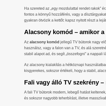
Ha szereted az „egy mozdulattal rendet rakok” ér
fontos a könnyű hozzáférés, vagy a dísztárgyaka
gyakran ötvözik a kettőt: kapsz nyitott részt a lej
Alacsony komód – amikor a 
Az
alacsony komód
jellegű TV bútorok nagy elő
használsz, vagy a falon van a TV, és alá szeretn
stabil alapot ad, és segít „összefogni” a nappali 
Az alacsony kialakítás a hétköznapi használatban
kisgyerekes, sokszor értékeli, hogy a stabil, al
Fali vagy álló TV szekrény 
A fali TV bútorok modern, lebegő hatást keltenek, é
és sokszor nagyobb teherbírást, illetve masszívab