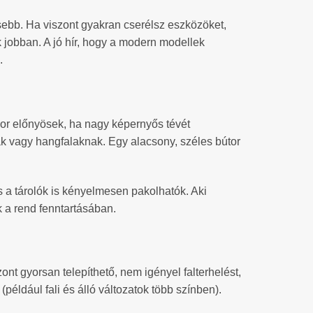
bb. Ha viszont gyakran cserélsz eszközöket,
 jobban. A jó hír, hogy a modern modellek
.
kor előnyösek, ha nagy képernyős tévét
ak vagy hangfalaknak. Egy alacsony, széles bútor
s a tárolók is kényelmesen pakolhatók. Aki
k a rend fenntartásában.
zont gyorsan telepíthető, nem igényel falterhelést,
például fali és álló változatok több színben).