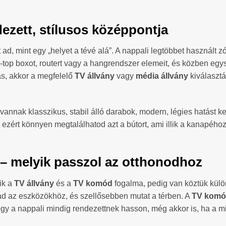
ezett, stílusos középpontja
ad, mint egy „helyet a tévé alá”. A nappali legtöbbet használt zó
t-top boxot, routert vagy a hangrendszer elemeit, és közben eg
dás, akkor a megfelelő
TV állvány
vagy
média állvány
kiválaszt
 vannak klasszikus, stabil álló darabok, modern, légies hatást k
, ezért könnyen megtalálhatod azt a bútort, ami illik a kanapéh
– melyik passzol az otthonodhoz
ik a
TV állvány
és a
TV komód
fogalma, pedig van köztük külö
ad az eszközökhöz, és szellősebben mutat a térben. A
TV kom
 hogy a nappali mindig rendezettnek hasson, még akkor is, ha a 