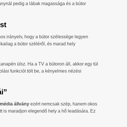
ványnál pedig a lábak magassága és a bútor
st
nos irányelv, hogy a bútor szélessége legyen
kailag a bútor széléről, és marad hely
pén ülsz. Ha a TV a bútoron áll, akkor egy túl
ási funkciót tölt be, a kényelmes nézési
ái”
média állvány
ezért nemcsak szép, hanem okos
gött is maradjon elegendő hely a hő leadására. Ez