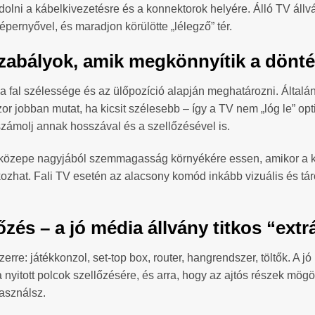
dolni a kábelkivezetésre és a konnektorok helyére. Álló TV áll
pernyővel, és maradjon körülötte „lélegző” tér.
zabályok, amik megkönnyítik a dönté
a fal szélessége és az ülőpozíció alapján meghatározni. Általá
r jobban mutat, ha kicsit szélesebb – így a TV nem „lóg le” opti
számolj annak hosszával és a szellőzésével is.
özepe nagyjából szemmagasság környékére essen, amikor a kana
at. Fali TV esetén az alacsony komód inkább vizuális és tárol
és – a jó média állvány titkos “extr
re: játékkonzol, set-top box, router, hangrendszer, töltők. A jó
, a nyitott polcok szellőzésére, és arra, hogy az ajtós részek mö
használsz.