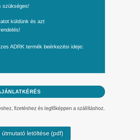
s szükséges!
atot küldünk és azt
rendelés!
szes ADRK termék beérkezési ideje:
AJÁNLATKÉRÉS
éshez, fizetéshez és legfőképpen a szállításhoz.
 útmutató letöltése (pdf)