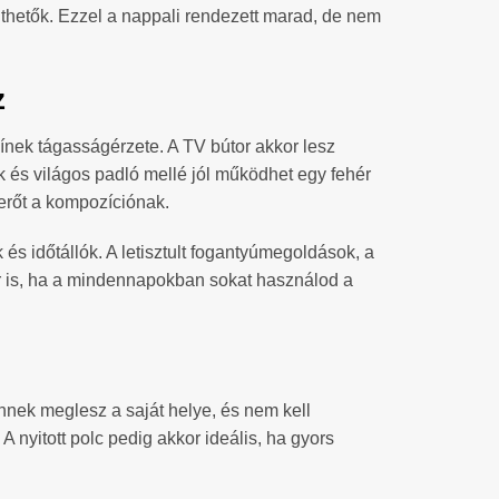
ejthetők. Ezzel a nappali rendezett marad, de nem
z
zínek tágasságérzete. A TV bútor akkor lesz
k és világos padló mellé jól működhet egy fehér
erőt a kompozíciónak.
és időtállók. A letisztult fogantyúmegoldások, a
or is, ha a mindennapokban sokat használod a
ennek meglesz a saját helye, és nem kell
nyitott polc pedig akkor ideális, ha gyors