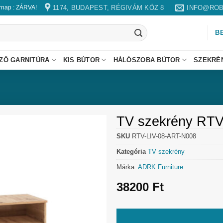
1174, BUDAPEST, RÉGIVÁM KÖZ 8
INFO@ROB
árnap : ZÁRVA!
B
ZŐ GARNITÚRA
KIS BÚTOR
HÁLÓSZOBA BÚTOR
SZEKRÉ
TV szekrény RTV 
SKU
RTV-LIV-08-ART-N008
Kategória
TV szekrény
Márka:
ADRK Furniture
38200
Ft