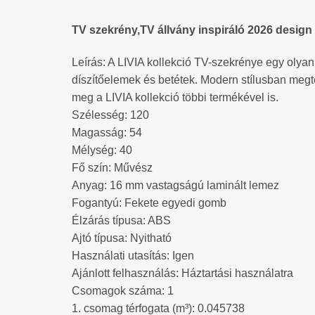
TV szekrény,TV állvány inspiráló 2026 design
Leírás: A LIVIA kollekció TV-szekrénye egy olyan
díszítőelemek és betétek. Modern stílusban megter
meg a LIVIA kollekció többi termékével is.
Szélesség: 120
Magasság: 54
Mélység: 40
Fő szín: Művész
Anyag: 16 mm vastagságú laminált lemez
Fogantyú: Fekete egyedi gomb
Élzárás típusa: ABS
Ajtó típusa: Nyitható
Használati utasítás: Igen
Ajánlott felhasználás: Háztartási használatra
Csomagok száma: 1
1. csomag térfogata (m³): 0.045738