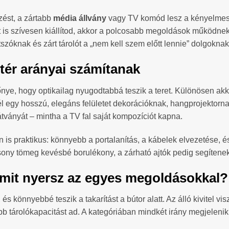
zést, a zártabb
média állvány
vagy TV komód lesz a kényelmese
t is szívesen kiállítod, akkor a polcosabb megoldások működnek
átszóknak és zárt tárolót a „nem kell szem előtt lennie” dolgoknak
tér arányai számítanak
nye, hogy optikailag nyugodtabbá teszik a teret. Különösen ak
él egy hosszú, elegáns felületet dekorációknak, hangprojektorn
látványát – mintha a TV fal saját kompozíciót kapna.
 is praktikus: könnyebb a portalanítás, a kábelek elvezetése, é
acsony tömeg kevésbé borulékony, a zárható ajtók pedig segítene
– mit nyersz az egyes megoldásokkal?
s könnyebbé teszik a takarítást a bútor alatt. Az álló kivitel vis
b tárolókapacitást ad. A kategóriában mindkét irány megjelenik (