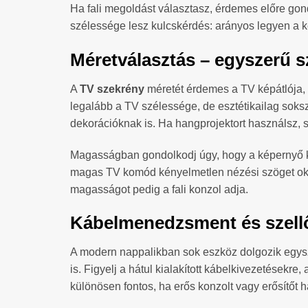
Ha fali megoldást választasz, érdemes előre gon
szélessége lesz kulcskérdés: arányos legyen a ké
Méretválasztás – egyszerű s
A
TV szekrény
méretét érdemes a TV képátlója, 
legalább a TV szélessége, de esztétikailag sokszo
dekorációknak is. Ha hangprojektort használsz, 
Magasságban gondolkodj úgy, hogy a képernyő k
magas TV komód kényelmetlen nézési szöget okozh
magasságot pedig a fali konzol adja.
Kábelmenedzsment és szellőz
A modern nappalikban sok eszköz dolgozik egyszer
is. Figyelj a hátul kialakított kábelkivezetésekre
különösen fontos, ha erős konzolt vagy erősítőt 