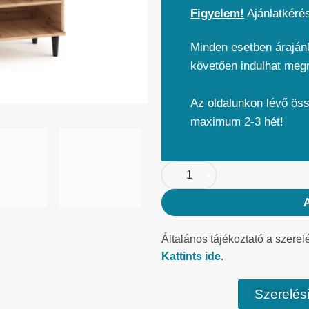
Figyelem!
Ajánlatkéré
Minden esetben árajánl
követően indulhat meg
Az oldalunkon lévő ös
maximum 2-3 hét!
Általános tájékoztató a szerel
Kattints ide.
Szerelési