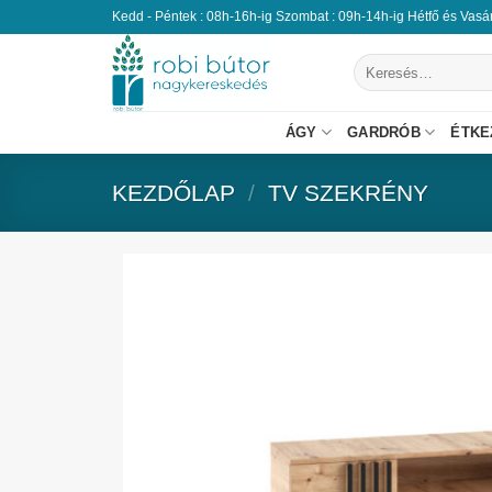
Kedd - Péntek : 08h-16h-ig Szombat : 09h-14h-ig Hétfő és Vas
ÁGY
GARDRÓB
ÉTKE
KEZDŐLAP
/
TV SZEKRÉNY