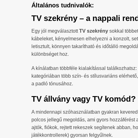
Általános tudnivalók:
TV szekrény – a nappali rend
Egy jól megválasztott
TV szekrény
sokkal többet 
kábeleket, kényelmesen elhelyezni a konzolt, se
letisztult, könnyen takarítható és időtálló megol
különbséget hoz.
A kínálatban többféle kialakítással találkozhatsz:
kategóriában több szín- és stílusvariáns elérhető
a padló tónusához.
TV állvány vagy TV komód? 
A mindennapi szóhasználatban gyakran kevered
polcos jellegű megoldás, ami gyors hozzáférést 
ajtók, fiókok, rejtett rekeszek segítenek abban,
játékkontrollerek) gyorsan felgyűlnek.