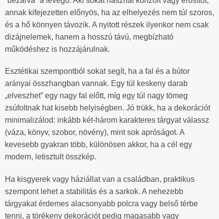
“bezárva” a levegő. Aki sokat használ konzolt vagy erősítőt,
annak kifejezetten előnyös, ha az elhelyezés nem túl szoros,
és a hő könnyen távozik. A nyitott részek ilyenkor nem csak
dizájnelemek, hanem a hosszú távú, megbízható
működéshez is hozzájárulnak.
Esztétikai szempontból sokat segít, ha a fal és a bútor
arányai összhangban vannak. Egy túl keskeny darab
„elveszhet” egy nagy fal előtt, míg egy túl nagy tömeg
zsúfoltnak hat kisebb helyiségben. Jó trükk, ha a dekorációt
minimalizálod: inkább két-három karakteres tárgyat válassz
(váza, könyv, szobor, növény), mint sok apróságot. A
kevesebb gyakran több, különösen akkor, ha a cél egy
modern, letisztult összkép.
Ha kisgyerek vagy háziállat van a családban, praktikus
szempont lehet a stabilitás és a sarkok. A nehezebb
tárgyakat érdemes alacsonyabb polcra vagy belső térbe
tenni, a törékeny dekorációt pedig magasabb vagy