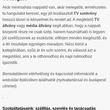
Akár minimalista nappalid van, akár melegebb, természetes
fa hangulatot keresel, egy jól kiválasztott
TV szekrény
hosszú távon is kényelmet és rendet ad. A megfelelő
TV
állvány
vagy
média állvány
segít abban, hogy a nappali
központi része ne csak szép, hanem használható is legyen:
jól szellőzzenek az eszközök, elférjen minden kiegészítő, és
a tér összképe egységes maradjon. Nézz körül a
kategóriában, szűrj ár és szín szerint, és válaszd azt a
megoldást, ami a te otthonodhoz és napi rutinodhoz
igazodik.
Bemutatótermi elérhetőség és kapcsolati információk a
weboldal fejlécében találhatók (nyitvatartással és budapesti
címmel).
.
Szolgáltatásaink: szállítás, szerelés és tanácsadás