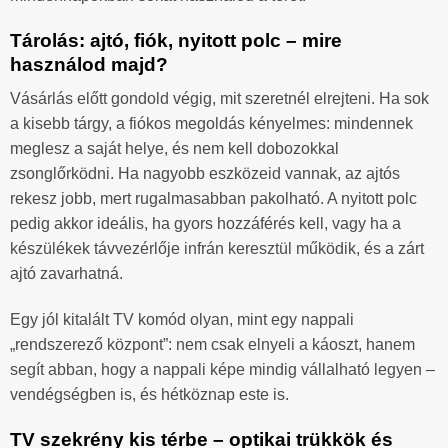
Tárolás: ajtó, fiók, nyitott polc – mire
használod majd?
Vásárlás előtt gondold végig, mit szeretnél elrejteni. Ha sok
a kisebb tárgy, a fiókos megoldás kényelmes: mindennek
meglesz a saját helye, és nem kell dobozokkal
zsonglőrködni. Ha nagyobb eszközeid vannak, az ajtós
rekesz jobb, mert rugalmasabban pakolható. A nyitott polc
pedig akkor ideális, ha gyors hozzáférés kell, vagy ha a
készülékek távvezérlője infrán keresztül működik, és a zárt
ajtó zavarhatná.
Egy jól kitalált TV komód olyan, mint egy nappali
„rendszerező központ”: nem csak elnyeli a káoszt, hanem
segít abban, hogy a nappali képe mindig vállalható legyen –
vendégségben is, és hétköznap este is.
TV szekrény kis térbe – optikai trükkök és