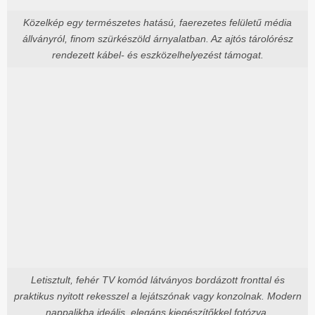
Közelkép egy természetes hatású, faerezetes felületű média
állványról, finom szürkészöld árnyalatban. Az ajtós tárolórész
rendezett kábel- és eszközelhelyezést támogat.
Letisztult, fehér TV komód látványos bordázott fronttal és
praktikus nyitott rekesszel a lejátszónak vagy konzolnak. Modern
nappalikba ideális, elegáns kiegészítőkkel fotózva.