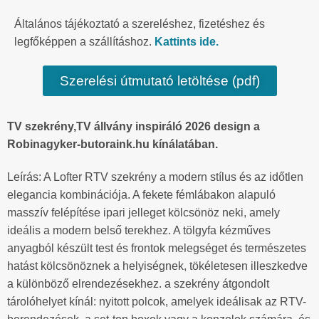
Általános tájékoztató a szereléshez, fizetéshez és
legfőképpen a szállításhoz.
Kattints ide.
Szerelési útmutató letöltése (pdf)
TV szekrény,TV állvány inspiráló 2026 design a
Robinagyker-butoraink.hu kínálatában.
Leírás: A Lofter RTV szekrény a modern stílus és az időtlen
elegancia kombinációja. A fekete fémlábakon alapuló
masszív felépítése ipari jelleget kölcsönöz neki, amely
ideális a modern belső terekhez. A tölgyfa kézműves
anyagból készült test és frontok melegséget és természetes
hatást kölcsönöznek a helyiségnek, tökéletesen illeszkedve
a különböző elrendezésekhez. a szekrény átgondolt
tárolóhelyet kínál: nyitott polcok, amelyek ideálisak az RTV-