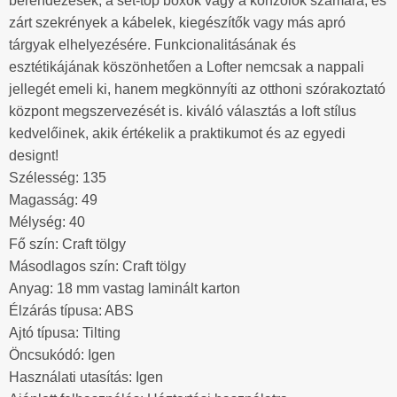
berendezések, a set-top boxok vagy a konzolok számára, és
zárt szekrények a kábelek, kiegészítők vagy más apró
tárgyak elhelyezésére. Funkcionalitásának és
esztétikájának köszönhetően a Lofter nemcsak a nappali
jellegét emeli ki, hanem megkönnyíti az otthoni szórakoztató
központ megszervezését is. kiváló választás a loft stílus
kedvelőinek, akik értékelik a praktikumot és az egyedi
designt!
Szélesség: 135
Magasság: 49
Mélység: 40
Fő szín: Craft tölgy
Másodlagos szín: Craft tölgy
Anyag: 18 mm vastag laminált karton
Élzárás típusa: ABS
Ajtó típusa: Tilting
Öncsukódó: Igen
Használati utasítás: Igen