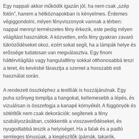
Egy nappali akkor működik igazán jól, ha nem csak „szép
fotón”, hanem a hétköznapokban is kényelmes. Érdemes
végiggondolni, milyen fényviszonyok vannak a térben:
nappal mennyi természetes fény érkezik, este pedig milyen
világítást használtok. A közvetlen, erős fény gyakran zavaró
tükröződéseket okoz, ezért sokat segít, ha a lámpák helye és
erőssége tudatosan van megválasztva. Egy finom
háttérvilágítás vagy hangulatfény sokkal otthonosabbá teszi
a teret, és kevésbé fárasztja a szemet a hosszabb esti
használat során.
A rendezett összképhez a textíliák is hozzájárulnak. Egy
puha szőnyeg tompítja a hangokat, kellemesebb a lépés, és
vizuálisan is összefogja a kanapé környékét. A függönyök és
sötétítők nem csak dekorációk: segítenek a fény
szabályozásában, csökkentik a visszaverődéseket, és
nyugodtabbá teszik a helyiséget. Ha a falak és a padló
semleges tónusúak, a kiegészítők (párnák, takarók,