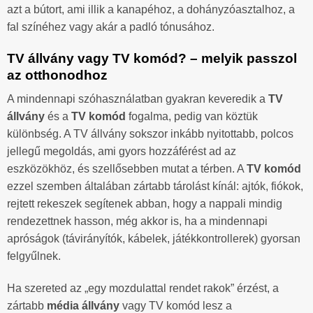
azt a bútort, ami illik a kanapéhoz, a dohányzóasztalhoz, a
fal színéhez vagy akár a padló tónusához.
TV állvány vagy TV komód? – melyik passzol
az otthonodhoz
A mindennapi szóhasználatban gyakran keveredik a
TV
állvány
és a
TV komód
fogalma, pedig van köztük
különbség. A TV állvány sokszor inkább nyitottabb, polcos
jellegű megoldás, ami gyors hozzáférést ad az
eszközökhöz, és szellősebben mutat a térben. A
TV komód
ezzel szemben általában zártabb tárolást kínál: ajtók, fiókok,
rejtett rekeszek segítenek abban, hogy a nappali mindig
rendezettnek hasson, még akkor is, ha a mindennapi
apróságok (távirányítók, kábelek, játékkontrollerek) gyorsan
felgyűlnek.
Ha szereted az „egy mozdulattal rendet rakok” érzést, a
zártabb
média állvány
vagy TV komód lesz a