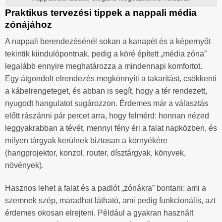
Praktikus tervezési tippek a nappali média
zónájához
A nappali berendezésénél sokan a kanapét és a képernyőt
tekintik kiindulópontnak, pedig a köré épített „média zóna”
legalább ennyire meghatározza a mindennapi komfortot.
Egy átgondolt elrendezés megkönnyíti a takarítást, csökkenti
a kábelrengeteget, és abban is segít, hogy a tér rendezett,
nyugodt hangulatot sugározzon. Érdemes már a választás
előtt rászánni pár percet arra, hogy felmérd: honnan nézed
leggyakrabban a tévét, mennyi fény éri a falat napközben, és
milyen tárgyak kerülnek biztosan a környékére
(hangprojektor, konzol, router, dísztárgyak, könyvek,
növények).
Hasznos lehet a falat és a padlót „zónákra” bontani: ami a
szemnek szép, maradhat látható, ami pedig funkcionális, azt
érdemes okosan elrejteni. Például a gyakran használt