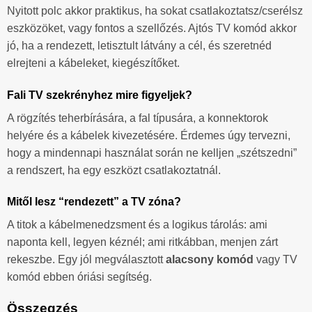
Nyitott polc akkor praktikus, ha sokat csatlakoztatsz/cserélsz
eszközöket, vagy fontos a szellőzés. Ajtós TV komód akkor
jó, ha a rendezett, letisztult látvány a cél, és szeretnéd
elrejteni a kábeleket, kiegészítőket.
Fali TV szekrényhez mire figyeljek?
A rögzítés teherbírására, a fal típusára, a konnektorok
helyére és a kábelek kivezetésére. Érdemes úgy tervezni,
hogy a mindennapi használat során ne kelljen „szétszedni”
a rendszert, ha egy eszközt csatlakoztatnál.
Mitől lesz “rendezett” a TV zóna?
A titok a kábelmenedzsment és a logikus tárolás: ami
naponta kell, legyen kéznél; ami ritkábban, menjen zárt
rekeszbe. Egy jól megválasztott
alacsony komód
vagy TV
komód ebben óriási segítség.
Összegzés