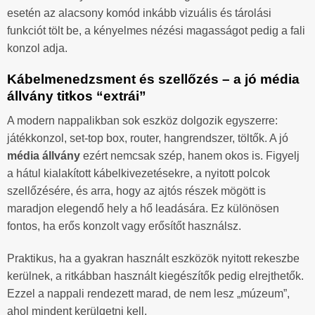
esetén az alacsony komód inkább vizuális és tárolási
funkciót tölt be, a kényelmes nézési magasságot pedig a fali
konzol adja.
Kábelmenedzsment és szellőzés – a jó média
állvány titkos “extrái”
A modern nappalikban sok eszköz dolgozik egyszerre:
játékkonzol, set-top box, router, hangrendszer, töltők. A jó
média állvány
ezért nemcsak szép, hanem okos is. Figyelj
a hátul kialakított kábelkivezetésekre, a nyitott polcok
szellőzésére, és arra, hogy az ajtós részek mögött is
maradjon elegendő hely a hő leadására. Ez különösen
fontos, ha erős konzolt vagy erősítőt használsz.
Praktikus, ha a gyakran használt eszközök nyitott rekeszbe
kerülnek, a ritkábban használt kiegészítők pedig elrejthetők.
Ezzel a nappali rendezett marad, de nem lesz „múzeum”,
ahol mindent kerülgetni kell.