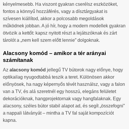
kényelmesebb. Ha viszont gyakran cserélsz eszközöket,
fontos a könnyű hozzáférés, vagy a dísztárgyakat is
szívesen kiállítod, akkor a polcosabb megoldások
működnek jobban. A jó hír, hogy a modern modellek gyakran
ötvözik a kettőt: kapsz nyitott részt a lejátszóknak és zárt
tárolót a „nem kell szem előtt lennie” dolgoknak.
Alacsony komód – amikor a tér arányai
számítanak
Az
alacsony komód
jellegű TV bútorok nagy előnye, hogy
optikailag nyugodtabbá teszik a teret. Különösen akkor
előnyösek, ha nagy képernyős tévét használsz, vagy a falon
van a TV, és alá szeretnél egy hosszú, elegáns felületet
dekorációknak, hangprojektornak vagy hangfalaknak. Egy
alacsony, széles bútor stabil alapot ad, és segít „összefogni”
a nappali látványát – mintha a TV fal saját kompozíciót
kapna.