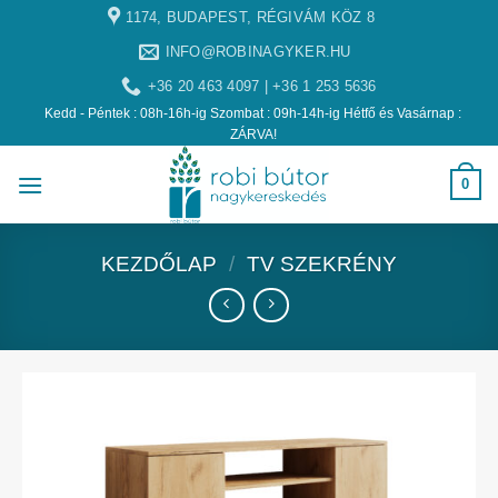
1174, BUDAPEST, RÉGIVÁM KÖZ 8
INFO@ROBINAGYKER.HU
+36 20 463 4097 | +36 1 253 5636
Kedd - Péntek : 08h-16h-ig Szombat : 09h-14h-ig Hétfő és Vasárnap :
ZÁRVA!
0
KEZDŐLAP
/
TV SZEKRÉNY