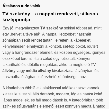
Általános tudnivalók:
TV szekrény – a nappali rendezett, stílusos
középpontja
Egy jól megválasztott
TV szekrény
sokkal többet ad, mint
egy „helyet a tévé alá”. A nappali legtöbbet használt
zónájában segít rendet tartani, elrejteni a kábeleket,
kényelmesen elhelyezni a konzolt, set-top boxot, routert
vagy a hangrendszer elemeit, és közben egységes, igényes
összképet teremt. Ha a célod egy letisztult, könnyen
takarítható és időtálló megoldás, akkor a megfelelő
TV
állvány
vagy
média állvány
kiválasztása látványban és
használhatóságban is érezhető különbséget hoz.
A kínálatban többféle kialakítással találkozhatsz: vannak
klasszikus, stabil álló darabok, modern, légies hatást keltő
lábas modellek, és fali megoldások is. A kategóriában több
szín- és stílusvariáns elérhető, ezért könnyen megtalálhatod