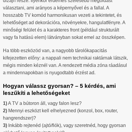
dizájn része. Ilyenkor érdemes szélesebb megoldást
választani, ami arányos a képernyővel és a fallal. A
hosszabb TV komód harmonikusan vezeti a tekintetet, és
lehetőséget ad dekorációra, növényekre, hangulatfényre. A
minőségi felület és a karakteres front (például strukturált
vagy fa hatású elem) látványban sokat emel az összképen.
Ha több eszközöd van, a nagyobb tárolókapacitás
kifejezetten előny: a nappali nem technikai raktárnak látszik,
mégis minden kéznél van. A rendezett média zóna ráadásul
a mindennapokban is nyugodtabb érzést ad.
Hogyan válassz gyorsan? – 5 kérdés, ami
leszűkíti a lehetőségeket
1)
A TV a bútoron áll, vagy falon lesz?
2)
Mennyi eszközt kell elhelyezned (konzol, box, router,
hangrendszer)?
3)
Inkább rejtenéd (ajtó/fiók), vagy szeretnéd, hogy gyorsan