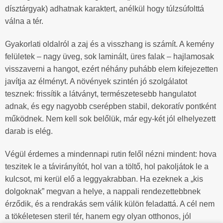
dísztárgyak) adhatnak karaktert, anélkül hogy túlzsúfolttá
válna a tér.
Gyakorlati oldalról a zaj és a visszhang is számít. A kemény
felületek – nagy üveg, sok laminált, üres falak – hajlamosak
visszaverni a hangot, ezért néhány puhább elem kifejezetten
javítja az élményt. A növények szintén jó szolgálatot
tesznek: frissítik a látványt, természetesebb hangulatot
adnak, és egy nagyobb cserépben stabil, dekoratív pontként
működnek. Nem kell sok belőlük, már egy-két jól elhelyezett
darab is elég.
Végül érdemes a mindennapi rutin felől nézni mindent: hova
teszitek le a távirányítót, hol van a töltő, hol pakoljátok le a
kulcsot, mi kerül elő a leggyakrabban. Ha ezeknek a „kis
dolgoknak” megvan a helye, a nappali rendezettebbnek
érződik, és a rendrakás sem válik külön feladattá. A cél nem
a tökéletesen steril tér, hanem egy olyan otthonos, jól