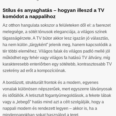
Stílus és anyaghatás – hogyan illeszd a TV
komódot a nappalihoz
Az otthon hangulata sokszor a felületeken dől el: a faerezet
melegsége, a sötét tónusok eleganciája, a világos színek
tágasságérzete. A TV bútor akkor lesz igazán jó választás,
ha nem külön „tárgyként” jelenik meg, hanem kapcsolódik a
tér többi eleméhez. Világos falak és világos padló mellé jól
működhet egy fehér vagy világos fa hatású TV állvány, míg
karakteresebb enteriőrben egy sötétebb, kontrasztosabb TV
szekrény ad erőt a kompozíciónak.
A bordázott, strukturált frontok és a modern, egyenes
vonalak különösen népszerűek, mert egyszerre látványosak
és időtállók. A letisztult fogantyúmegoldások, a fekete lábak
vagy a „lebegő” hatás mind azt a célt szolgálják, hogy a
nappali modern és rendezett legyen – akkor is, ha a
mindennapokban sokat használod a teret.