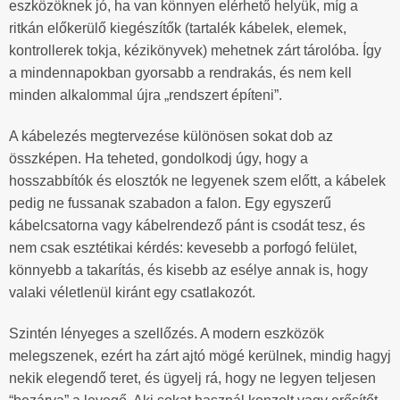
eszközöknek jó, ha van könnyen elérhető helyük, míg a
ritkán előkerülő kiegészítők (tartalék kábelek, elemek,
kontrollerek tokja, kézikönyvek) mehetnek zárt tárolóba. Így
a mindennapokban gyorsabb a rendrakás, és nem kell
minden alkalommal újra „rendszert építeni”.
A kábelezés megtervezése különösen sokat dob az
összképen. Ha teheted, gondolkodj úgy, hogy a
hosszabbítók és elosztók ne legyenek szem előtt, a kábelek
pedig ne fussanak szabadon a falon. Egy egyszerű
kábelcsatorna vagy kábelrendező pánt is csodát tesz, és
nem csak esztétikai kérdés: kevesebb a porfogó felület,
könnyebb a takarítás, és kisebb az esélye annak is, hogy
valaki véletlenül kiránt egy csatlakozót.
Szintén lényeges a szellőzés. A modern eszközök
melegszenek, ezért ha zárt ajtó mögé kerülnek, mindig hagyj
nekik elegendő teret, és ügyelj rá, hogy ne legyen teljesen