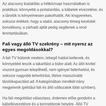
Az alacsony kialakítás a hétköznapi használatban is
praktikus: könnyebb a portalanítás, a kábelek elvezetése, és
a tárolók is kényelmesen pakolhatók. Aki kisgyerekes,
sokszor értékeli, hogy a stabil, alacsony tömeg kevésbé
borulékony, a zárható ajtók pedig segítenek a rend
fenntartásában.
Fali vagy álló TV szekrény – mit nyersz az
egyes megoldásokkal?
A fali TV bútorok modern, lebegő hatást keltenek, és
könnyebbé teszik a takarítást a bútor alatt. Az álló kivitel
viszont gyorsan telepíthető, nem igényel falterhelést, és
sokszor nagyobb teherbírást, illetve masszívabb
tárolókapacitást ad. A kategóriában mindkét irány
megjelenik (például fali és álló változatok több színben).
Ha fali megoldást választasz, érdemes előre gondolni a
kábelkivezetésre és a konnektorok helyére. Álló TV