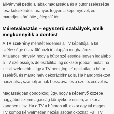
állványnál pedig a lábak magassága és a bútor szélessége
lesz kulcskérdés: arányos legyen a képernyővel, és
maradjon körülötte „lélegző” tér.
Méretválasztás – egyszerű szabályok, amik
megkönnyítik a döntést
A
TV szekrény
méretét érdemes a TV képátlója, a fal
szélessége és az ülőpozíció alapján meghatározni.
Általános irányelv, hogy a bútor szélessége legyen legalább
a TV szélessége, de esztétikailag sokszor jobban mutat, ha
kicsit szélesebb – így a TV nem „lóg le” optikailag a bútor
széléről, és marad hely dekorációknak is. Ha hangprojektort
használsz, számolj annak hosszával és a szellőzésével is.
Magasságban gondolkodj úgy, hogy a képernyő közepe
nagyjából szemmagasság környékére essen, amikor a
kanapén ülsz. Ha a TV a bútoron áll, akkor egy túl magas
TV komód kényelmetlen nézési szöget okozhat. Fali TV