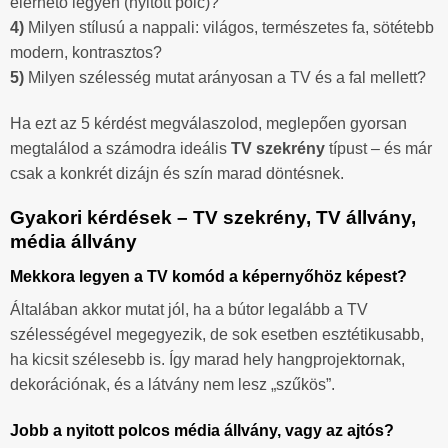
elérhető legyen (nyitott polc)?
4)
Milyen stílusú a nappali: világos, természetes fa, sötétebb
modern, kontrasztos?
5)
Milyen szélesség mutat arányosan a TV és a fal mellett?
Ha ezt az 5 kérdést megválaszolod, meglepően gyorsan
megtalálod a számodra ideális
TV szekrény
típust – és már
csak a konkrét dizájn és szín marad döntésnek.
Gyakori kérdések – TV szekrény, TV állvány,
média állvány
Mekkora legyen a TV komód a képernyőhöz képest?
Általában akkor mutat jól, ha a bútor legalább a TV
szélességével megegyezik, de sok esetben esztétikusabb,
ha kicsit szélesebb is. Így marad hely hangprojektornak,
dekorációnak, és a látvány nem lesz „szűkös”.
Jobb a nyitott polcos média állvány, vagy az ajtós?