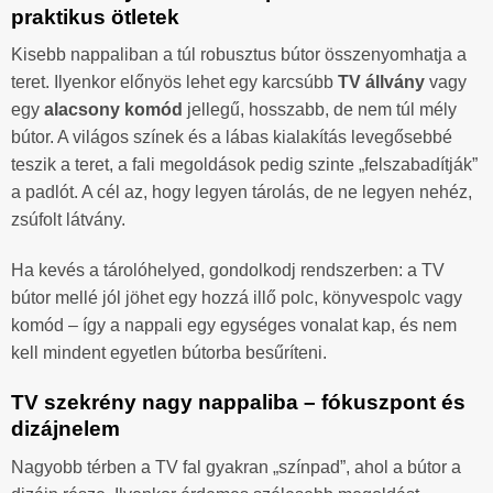
praktikus ötletek
Kisebb nappaliban a túl robusztus bútor összenyomhatja a
teret. Ilyenkor előnyös lehet egy karcsúbb
TV állvány
vagy
egy
alacsony komód
jellegű, hosszabb, de nem túl mély
bútor. A világos színek és a lábas kialakítás levegősebbé
teszik a teret, a fali megoldások pedig szinte „felszabadítják”
a padlót. A cél az, hogy legyen tárolás, de ne legyen nehéz,
zsúfolt látvány.
Ha kevés a tárolóhelyed, gondolkodj rendszerben: a TV
bútor mellé jól jöhet egy hozzá illő polc, könyvespolc vagy
komód – így a nappali egy egységes vonalat kap, és nem
kell mindent egyetlen bútorba besűríteni.
TV szekrény nagy nappaliba – fókuszpont és
dizájnelem
Nagyobb térben a TV fal gyakran „színpad”, ahol a bútor a