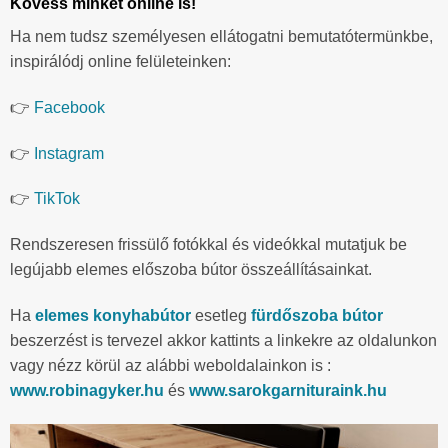
Kövess minket online is!
Ha nem tudsz személyesen ellátogatni bemutatótermünkbe,
inspirálódj online felületeinken:
👉
Facebook
👉
Instagram
👉
TikTok
Rendszeresen frissülő fotókkal és videókkal mutatjuk be
legújabb elemes előszoba bútor összeállításainkat.
Ha
elemes konyhabútor
esetleg
fürdőszoba bútor
beszerzést is tervezel akkor kattints a linkekre az oldalunkon
vagy nézz körül az alábbi weboldalainkon is :
www.robinagyker.hu
és
www.sarokgarnituraink.hu