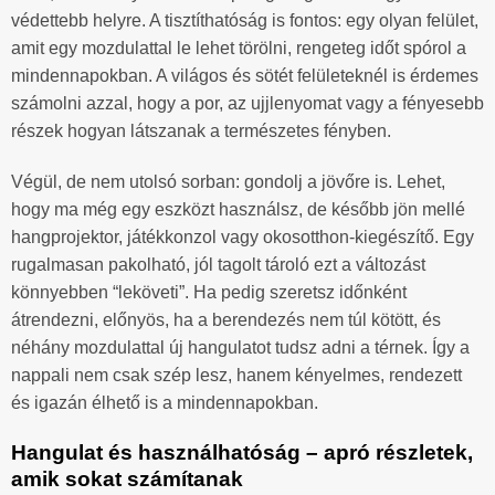
védettebb helyre. A tisztíthatóság is fontos: egy olyan felület,
amit egy mozdulattal le lehet törölni, rengeteg időt spórol a
mindennapokban. A világos és sötét felületeknél is érdemes
számolni azzal, hogy a por, az ujjlenyomat vagy a fényesebb
részek hogyan látszanak a természetes fényben.
Végül, de nem utolsó sorban: gondolj a jövőre is. Lehet,
hogy ma még egy eszközt használsz, de később jön mellé
hangprojektor, játékkonzol vagy okosotthon-kiegészítő. Egy
rugalmasan pakolható, jól tagolt tároló ezt a változást
könnyebben “leköveti”. Ha pedig szeretsz időnként
átrendezni, előnyös, ha a berendezés nem túl kötött, és
néhány mozdulattal új hangulatot tudsz adni a térnek. Így a
nappali nem csak szép lesz, hanem kényelmes, rendezett
és igazán élhető is a mindennapokban.
Hangulat és használhatóság – apró részletek,
amik sokat számítanak