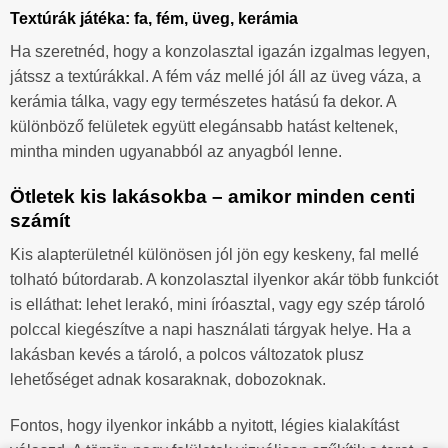
Textúrák játéka: fa, fém, üveg, kerámia
Ha szeretnéd, hogy a konzolasztal igazán izgalmas legyen,
játssz a textúrákkal. A fém váz mellé jól áll az üveg váza, a
kerámia tálka, vagy egy természetes hatású fa dekor. A
különböző felületek együtt elegánsabb hatást keltenek,
mintha minden ugyanabból az anyagból lenne.
Ötletek kis lakásokba – amikor minden centi
számít
Kis alapterületnél különösen jól jön egy keskeny, fal mellé
tolható bútordarab. A konzolasztal ilyenkor akár több funkciót
is elláthat: lehet lerakó, mini íróasztal, vagy egy szép tároló
polccal kiegészítve a napi használati tárgyak helye. Ha a
lakásban kevés a tároló, a polcos változatok plusz
lehetőséget adnak kosaraknak, dobozoknak.
Fontos, hogy ilyenkor inkább a nyitott, légies kialakítást