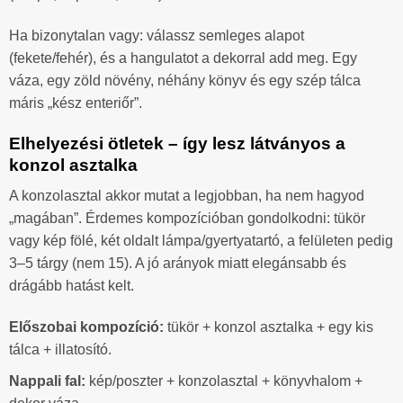
Ha bizonytalan vagy: válassz semleges alapot
(fekete/fehér), és a hangulatot a dekorral add meg. Egy
váza, egy zöld növény, néhány könyv és egy szép tálca
máris „kész enteriőr”.
Elhelyezési ötletek – így lesz látványos a
konzol asztalka
A konzolasztal akkor mutat a legjobban, ha nem hagyod
„magában”. Érdemes kompozícióban gondolkodni: tükör
vagy kép fölé, két oldalt lámpa/gyertyatartó, a felületen pedig
3–5 tárgy (nem 15). A jó arányok miatt elegánsabb és
drágább hatást kelt.
Előszobai kompozíció:
tükör + konzol asztalka + egy kis
tálca + illatosító.
Nappali fal:
kép/poszter + konzolasztal + könyvhalom +