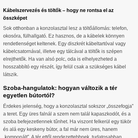
Kábelszervezés és töltők – hogy ne rontsa el az
összképet
Sok otthonban a konzolasztal lesz a töltőállomás: telefon,
okosóra, fülhallgató. Ez hasznos, de a kábelek könnyen
rendetlenséget keltenek. Egy diszkrét kábeltartóval vagy
kábelcsatornával, illetve egy tálcával a töltők is szépen
elrejthetők. Ha van alsó polc, oda is elhelyezheted a
hosszabbító egy részét, így felül csak a szükséges kábel
látszik.
Szoba-hangulatok: hogyan változik a tér
egyetlen bútortól?
Érdekes jelenség, hogy a konzolasztal sokszor „összefogja”
a teret. Egy üres falnál a szem nem talál kapaszkodót, és a
szoba befejezetlennek tűnhet. Ha viszont felkerül egy tükör
és alá egy keskeny bútor, a fal már nem üres, hanem
„komponált”. A tér ettől rendezettebbnek, tudatosabban