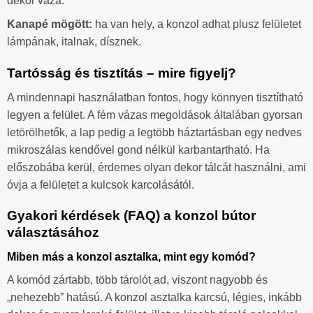
dekor váza.
Kanapé mögött:
ha van hely, a konzol adhat plusz felületet
lámpának, italnak, dísznek.
Tartósság és tisztítás – mire figyelj?
A mindennapi használatban fontos, hogy könnyen tisztítható
legyen a felület. A fém vázas megoldások általában gyorsan
letörölhetők, a lap pedig a legtöbb háztartásban egy nedves
mikroszálas kendővel gond nélkül karbantartható. Ha
előszobába kerül, érdemes olyan dekor tálcát használni, ami
óvja a felületet a kulcsok karcolásától.
Gyakori kérdések (FAQ) a konzol bútor
választásához
Miben más a konzol asztalka, mint egy komód?
A komód zártabb, több tárolót ad, viszont nagyobb és
„nehezebb” hatású. A konzol asztalka karcsú, légies, inkább