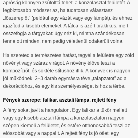
apróság könnyen zsúfolttá teheti a konzolasztal felületét. A
legbiztosabb módszer az, ha tudatosan választasz
„főszereplőt” (például egy vázát vagy egy lámpát), és ehhez
igazítod a kisebb elemeket. A tálca is azért praktikus, mert
összefogja a tárgyakat: úgy néz ki, mintha szándékosan
lenne ott minden, nem pedig véletlenül odakerült volna.
Ha szereted a természetes hatást, tegyél a felületre egy zöld
növényt vagy száraz virágot. A növény élővé teszi a
kompozíciót, és sokféle stílushoz illik. A könyvek is nagyon
jól működnek: 2–3 darab egymásra téve „talapzatot” ad a
dekorációhoz, és egy kis személyességet is hoz a térbe.
Fények szerepe: falikar, asztali lámpa, rejtett fény
A fény sokat javít a hangulaton. Egy falikar a tükör mellett
vagy egy kisebb asztali lámpa a konzolasztalon nagyon
szépen kiemeli a felületet, és estére otthonosabbá teszi az
előszobát vagy a nappalit. A rejtett fény is jó ötlet: egy