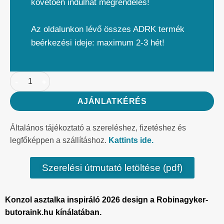
követően indulhat megrendelés!
Az oldalunkon lévő összes ADRK termék
beérkezési ideje: maximum 2-3 hét!
AJÁNLATKÉRÉS
Általános tájékoztató a szereléshez, fizetéshez és
legfőképpen a szállításhoz.
Kattints ide.
Szerelési útmutató letöltése (pdf)
Konzol asztalka inspiráló 2026 design a Robinagyker-
butoraink.hu kínálatában.