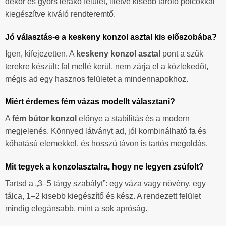
dekor és gyors lerakó felület, illetve kisebb tároló polcokkal
kiegészítve kiváló rendteremtő.
Jó választás-e a keskeny konzol asztal kis előszobába?
Igen, kifejezetten. A
keskeny konzol asztal
pont a szűk
terekre készült: fal mellé kerül, nem zárja el a közlekedőt,
mégis ad egy hasznos felületet a mindennapokhoz.
Miért érdemes fém vázas modellt választani?
A
fém bútor konzol
előnye a stabilitás és a modern
megjelenés. Könnyed látványt ad, jól kombinálható fa és
kőhatású elemekkel, és hosszú távon is tartós megoldás.
Mit tegyek a konzolasztalra, hogy ne legyen zsúfolt?
Tartsd a „3–5 tárgy szabályt”: egy váza vagy növény, egy
tálca, 1–2 kisebb kiegészítő és kész. A rendezett felület
mindig elegánsabb, mint a sok apróság.