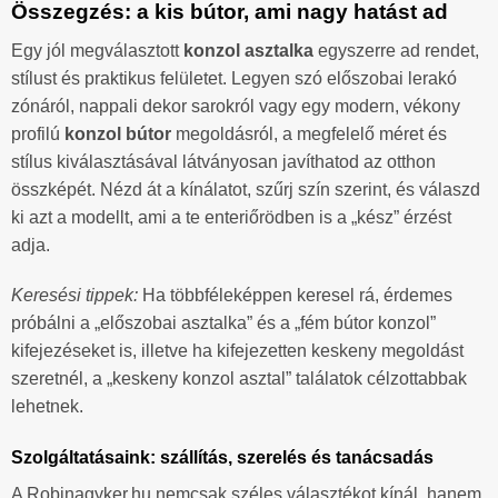
Összegzés: a kis bútor, ami nagy hatást ad
Egy jól megválasztott
konzol asztalka
egyszerre ad rendet,
stílust és praktikus felületet. Legyen szó előszobai lerakó
zónáról, nappali dekor sarokról vagy egy modern, vékony
profilú
konzol bútor
megoldásról, a megfelelő méret és
stílus kiválasztásával látványosan javíthatod az otthon
összképét. Nézd át a kínálatot, szűrj szín szerint, és válaszd
ki azt a modellt, ami a te enteriőrödben is a „kész” érzést
adja.
Keresési tippek:
Ha többféleképpen keresel rá, érdemes
próbálni a „előszobai asztalka” és a „fém bútor konzol”
kifejezéseket is, illetve ha kifejezetten keskeny megoldást
szeretnél, a „keskeny konzol asztal” találatok célzottabbak
lehetnek.
Szolgáltatásaink: szállítás, szerelés és tanácsadás
A Robinagyker.hu nemcsak széles választékot kínál, hanem