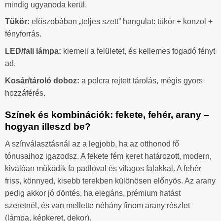
mindig ugyanoda kerül.
Tükör:
előszobában „teljes szett” hangulat: tükör + konzol +
fényforrás.
LED/fali lámpa:
kiemeli a felületet, és kellemes fogadó fényt
ad.
Kosár/tároló doboz:
a polcra rejtett tárolás, mégis gyors
hozzáférés.
Színek és kombinációk: fekete, fehér, arany –
hogyan illeszd be?
A színválasztásnál az a legjobb, ha az otthonod fő
tónusaihoz igazodsz. A fekete fém keret határozott, modern,
kiválóan működik fa padlóval és világos falakkal. A fehér
friss, könnyed, kisebb terekben különösen előnyös. Az arany
pedig akkor jó döntés, ha elegáns, prémium hatást
szeretnél, és van mellette néhány finom arany részlet
(lámpa, képkeret, dekor).