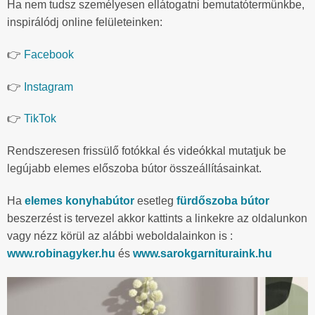
Ha nem tudsz személyesen ellátogatni bemutatótermünkbe,
inspirálódj online felületeinken:
👉
Facebook
👉
Instagram
👉
TikTok
Rendszeresen frissülő fotókkal és videókkal mutatjuk be
legújabb elemes előszoba bútor összeállításainkat.
Ha
elemes konyhabútor
esetleg
fürdőszoba bútor
beszerzést is tervezel akkor kattints a linkekre az oldalunkon
vagy nézz körül az alábbi weboldalainkon is :
www.robinagyker.hu
és
www.sarokgarnituraink.hu