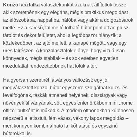
Konzol asztalka
választékunkat azoknak állítottuk össze,
akik szeretnének egy elegáns, mégis praktikus megoldást
az előszobába, nappaliba, hálóba vagy akár a dolgozósarok
mellé. Ez a karcsú, fal mellé tolható bútor pont ott ad plusz
tárolót és dekor felületet, ahol a legtöbbször hiányzik: a
közlekedőben, az ajtó mellett, a kanapé mögött, vagy egy
üres falrészen. A konzolasztalok előnye, hogy vizuálisan
könnyedek, mégis stabilak – és sok esetben egyetlen
mozdulattal rendezettebbnek hat tőlük a tér.
Ha gyorsan szeretnél látványos változást: egy jól
megválasztott konzol bútor egyszerre szolgálhat kulcs- és
levélfogónak, táskák átmeneti helyének, dísztárgyak vagy
növények állványának, sőt, egyes enteriőrökben mini „home
office” pultként is működik. A modern otthonokban különösen
népszerű a letisztult, fém vázas, vékony lapos megoldás –
mert könnyen kombinálható fa, kőhatású és egyszínű
bútorokkal is.