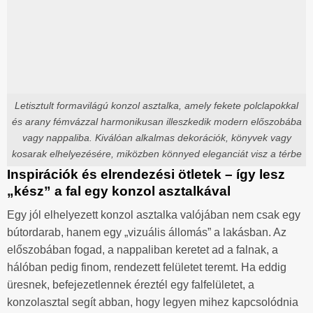
Letisztult formavilágú konzol asztalka, amely fekete polclapokkal
és arany fémvázzal harmonikusan illeszkedik modern előszobába
vagy nappaliba. Kiválóan alkalmas dekorációk, könyvek vagy
kosarak elhelyezésére, miközben könnyed eleganciát visz a térbe
Inspirációk és elrendezési ötletek – így lesz
„kész” a fal egy konzol asztalkával
Egy jól elhelyezett konzol asztalka valójában nem csak egy
bútordarab, hanem egy „vizuális állomás” a lakásban. Az
előszobában fogad, a nappaliban keretet ad a falnak, a
hálóban pedig finom, rendezett felületet teremt. Ha eddig
üresnek, befejezetlennek éreztél egy falfelületet, a
konzolasztal segít abban, hogy legyen mihez kapcsolódnia