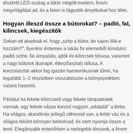
diszkrét LED-szalag a tükör mögött modern, finom
megvilágítást ad, és a falon is lágyabb árnyékokat hoz létre.
Hogyan illeszd össze a bútorokat? – padló, fal,
kilincsek, kiegészítők
Sokan ott akadnak el, hogy „szép a bútor, de vajon illik-e
hozzám?”. Ilyenkor érdemes a lakás fix elemeiből kiindulni:
padló színe, fal árnyalata, ajtók és kilincsek tónusa, valamint
a nagy bútorok (kanapé, étkezőasztal) stílusa. A
konzolasztal akkor fog igazán harmonikusnak tűnni, ha
legalább 1–2 részletben visszaköszön a környezetében
valami hasonló.
Például ha fekete kilincseid vagy fekete lámpatestek
vannak, egy fekete vázas konzol nagyon „odatalál” a térbe.
Ha világos, skandináv jellegű otthonod van, a fehér váz és a
világos felület könnyen beleolvad, és nem nyomja össze a
teret. Elegánsabb enteriőrben a melegebb tónusok, a finom