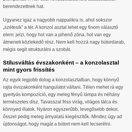
berendezettnek hat.
Ugyanez igaz a nagyobb nappalikra is, ahol sokszor
„szétesik” a tér. A konzol asztal lehet egy finom választó
elem: jelzi, hogy hol van a pihenő zóna, hol van egy
átmeneti közlekedő rész. Nem kell hozzá nagy bútordarab,
mégis segít strukturálni a szobát.
Stílusváltás évszakonként – a konzolasztal
mint gyors frissítés
Az egyik legjobb dolog a konzolasztalban, hogy könnyű
rajta évszakonként hangulatot váltani. Télen mehet rá egy
gyertyás kompozíció, egy meleg fényű lámpa és néhány
természetes dísz. Tavasszal friss virág, világos tálca és
könnyed illatok. Nyáron egyszerűbb, levegősebb dekor,
ősszel pedig meleg árnyalatú kiegészítők. Mindez úgy ad
újdonságot, hogy magát a bútort nem kell lecserélni.