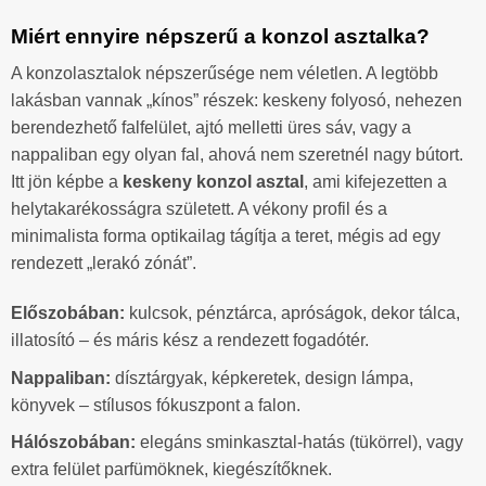
Miért ennyire népszerű a konzol asztalka?
A konzolasztalok népszerűsége nem véletlen. A legtöbb
lakásban vannak „kínos” részek: keskeny folyosó, nehezen
berendezhető falfelület, ajtó melletti üres sáv, vagy a
nappaliban egy olyan fal, ahová nem szeretnél nagy bútort.
Itt jön képbe a
keskeny konzol asztal
, ami kifejezetten a
helytakarékosságra született. A vékony profil és a
minimalista forma optikailag tágítja a teret, mégis ad egy
rendezett „lerakó zónát”.
Előszobában:
kulcsok, pénztárca, apróságok, dekor tálca,
illatosító – és máris kész a rendezett fogadótér.
Nappaliban:
dísztárgyak, képkeretek, design lámpa,
könyvek – stílusos fókuszpont a falon.
Hálószobában:
elegáns sminkasztal-hatás (tükörrel), vagy
extra felület parfümöknek, kiegészítőknek.