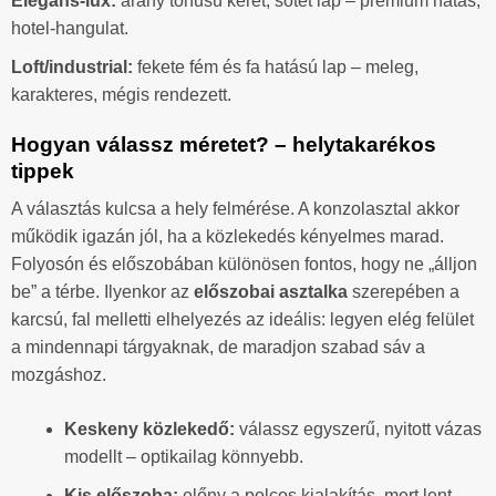
Elegáns-lux:
arany tónusú keret, sötét lap – prémium hatás,
hotel-hangulat.
Loft/industrial:
fekete fém és fa hatású lap – meleg,
karakteres, mégis rendezett.
Hogyan válassz méretet? – helytakarékos
tippek
A választás kulcsa a hely felmérése. A konzolasztal akkor
működik igazán jól, ha a közlekedés kényelmes marad.
Folyosón és előszobában különösen fontos, hogy ne „álljon
be” a térbe. Ilyenkor az
előszobai asztalka
szerepében a
karcsú, fal melletti elhelyezés az ideális: legyen elég felület
a mindennapi tárgyaknak, de maradjon szabad sáv a
mozgáshoz.
Keskeny közlekedő:
válassz egyszerű, nyitott vázas
modellt – optikailag könnyebb.
Kis előszoba:
előny a polcos kialakítás, mert lent