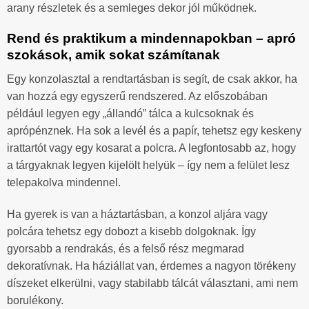
arany részletek és a semleges dekor jól működnek.
Rend és praktikum a mindennapokban – apró
szokások, amik sokat számítanak
Egy konzolasztal a rendtartásban is segít, de csak akkor, ha
van hozzá egy egyszerű rendszered. Az előszobában
például legyen egy „állandó” tálca a kulcsoknak és
aprópénznek. Ha sok a levél és a papír, tehetsz egy keskeny
irattartót vagy egy kosarat a polcra. A legfontosabb az, hogy
a tárgyaknak legyen kijelölt helyük – így nem a felület lesz
telepakolva mindennel.
Ha gyerek is van a háztartásban, a konzol aljára vagy
polcára tehetsz egy dobozt a kisebb dolgoknak. Így
gyorsabb a rendrakás, és a felső rész megmarad
dekoratívnak. Ha háziállat van, érdemes a nagyon törékeny
díszeket elkerülni, vagy stabilabb tálcát választani, ami nem
borulékony.