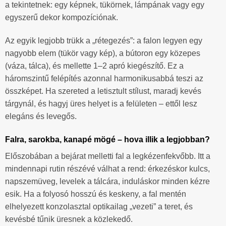
a tekintetnek: egy képnek, tükörnek, lámpának vagy egy
egyszerű dekor kompozíciónak.
Az egyik legjobb trükk a „rétegezés”: a falon legyen egy
nagyobb elem (tükör vagy kép), a bútoron egy közepes
(váza, tálca), és mellette 1–2 apró kiegészítő. Ez a
háromszintű felépítés azonnal harmonikusabbá teszi az
összképet. Ha szereted a letisztult stílust, maradj kevés
tárgynál, és hagyj üres helyet is a felületen – ettől lesz
elegáns és levegős.
Falra, sarokba, kanapé mögé – hova illik a legjobban?
Előszobában a bejárat melletti fal a legkézenfekvőbb. Itt a
mindennapi rutin részévé válhat a rend: érkezéskor kulcs,
napszemüveg, levelek a tálcára, induláskor minden kézre
esik. Ha a folyosó hosszú és keskeny, a fal mentén
elhelyezett konzolasztal optikailag „vezeti” a teret, és
kevésbé tűnik üresnek a közlekedő.