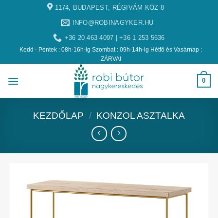
1174, BUDAPEST, RÉGIVÁM KÖZ 8
INFO@ROBINAGYKER.HU
+36 20 463 4097 | +36 1 253 5636
Kedd - Péntek : 08h-16h-ig Szombat : 09h-14h-ig Hétfő és Vasárnap :
ZÁRVA!
0
KEZDŐLAP
/
KONZOL ASZTALKA