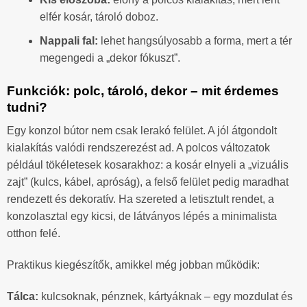
elfér kosár, tároló doboz.
Nappali fal:
lehet hangsúlyosabb a forma, mert a tér
megengedi a „dekor fókuszt”.
Funkciók: polc, tároló, dekor – mit érdemes
tudni?
Egy konzol bútor nem csak lerakó felület. A jól átgondolt
kialakítás valódi rendszerezést ad. A polcos változatok
például tökéletesek kosarakhoz: a kosár elnyeli a „vizuális
zajt” (kulcs, kábel, apróság), a felső felület pedig maradhat
rendezett és dekoratív. Ha szereted a letisztult rendet, a
konzolasztal egy kicsi, de látványos lépés a minimalista
otthon felé.
Praktikus kiegészítők, amikkel még jobban működik:
Tálca:
kulcsoknak, pénznek, kártyáknak – egy mozdulat és