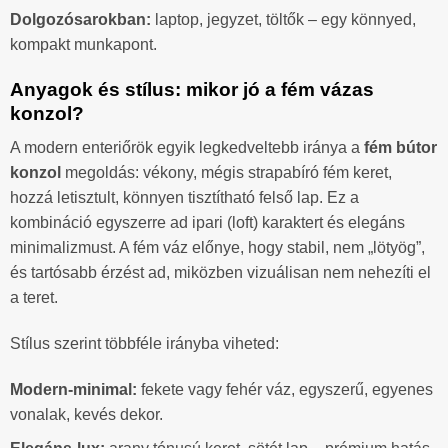
Dolgozósarokban:
laptop, jegyzet, töltők – egy könnyed,
kompakt munkapont.
Anyagok és stílus: mikor jó a fém vázas
konzol?
A modern enteriőrök egyik legkedveltebb iránya a
fém bútor
konzol
megoldás: vékony, mégis strapabíró fém keret,
hozzá letisztult, könnyen tisztítható felső lap. Ez a
kombináció egyszerre ad ipari (loft) karaktert és elegáns
minimalizmust. A fém váz előnye, hogy stabil, nem „lötyög”,
és tartósabb érzést ad, miközben vizuálisan nem nehezíti el
a teret.
Stílus szerint többféle irányba viheted:
Modern-minimal:
fekete vagy fehér váz, egyszerű, egyenes
vonalak, kevés dekor.