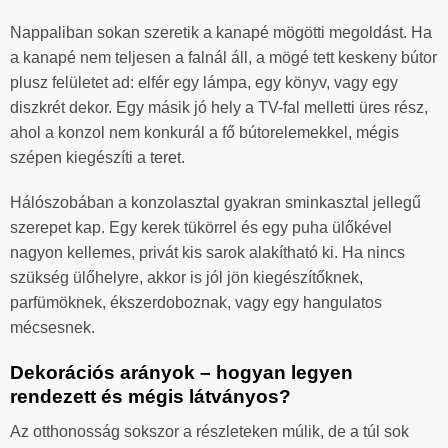
Nappaliban sokan szeretik a kanapé mögötti megoldást. Ha
a kanapé nem teljesen a falnál áll, a mögé tett keskeny bútor
plusz felületet ad: elfér egy lámpa, egy könyv, vagy egy
diszkrét dekor. Egy másik jó hely a TV-fal melletti üres rész,
ahol a konzol nem konkurál a fő bútorelemekkel, mégis
szépen kiegészíti a teret.
Hálószobában a konzolasztal gyakran sminkasztal jellegű
szerepet kap. Egy kerek tükörrel és egy puha ülőkével
nagyon kellemes, privát kis sarok alakítható ki. Ha nincs
szükség ülőhelyre, akkor is jól jön kiegészítőknek,
parfümöknek, ékszerdoboznak, vagy egy hangulatos
mécsesnek.
Dekorációs arányok – hogyan legyen
rendezett és mégis látványos?
Az otthonosság sokszor a részleteken múlik, de a túl sok