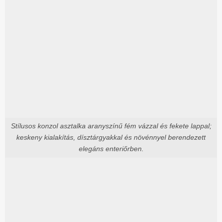
Stílusos konzol asztalka aranyszínű fém vázzal és fekete lappal;
keskeny kialakítás, dísztárgyakkal és növénnyel berendezett
elegáns enteriőrben.