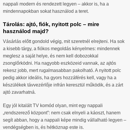
nappali modern és rendezett legyen – akkor is, ha a
mindennapokban sokat használod a teret.
Tárolás: ajtó, fiók, nyitott polc – mire
használod majd?
Vásárlás előtt gondold végig, mit szeretnél elrejteni. Ha sok
a kisebb tárgy, a fiókos megoldás kényelmes: mindennek
meglesz a saját helye, és nem kell dobozokkal
zsonglőrködni. Ha nagyobb eszközeid vannak, az ajtós
rekesz jobb, mert rugalmasabban pakolható. A nyitott polc
pedig akkor ideális, ha gyors hozzáférés kell, vagy ha a
készülékek távvezérlője infrán keresztül működik, és a zárt
ajtó zavarhatná.
Egy jól kitalált TV komód olyan, mint egy nappali
„rendszerező központ”: nem csak elnyeli a káoszt, hanem
segít abban, hogy a nappali képe mindig vállalható legyen –
vendégségben is, és hétköznap este is.