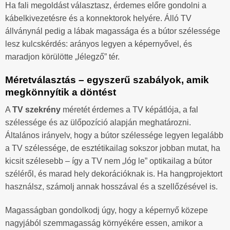
Ha fali megoldást választasz, érdemes előre gondolni a
kábelkivezetésre és a konnektorok helyére. Álló TV
állványnál pedig a lábak magassága és a bútor szélessége
lesz kulcskérdés: arányos legyen a képernyővel, és
maradjon körülötte „lélegző” tér.
Méretválasztás – egyszerű szabályok, amik
megkönnyítik a döntést
A
TV szekrény
méretét érdemes a TV képátlója, a fal
szélessége és az ülőpozíció alapján meghatározni.
Általános irányelv, hogy a bútor szélessége legyen legalább
a TV szélessége, de esztétikailag sokszor jobban mutat, ha
kicsit szélesebb – így a TV nem „lóg le” optikailag a bútor
széléről, és marad hely dekorációknak is. Ha hangprojektort
használsz, számolj annak hosszával és a szellőzésével is.
Magasságban gondolkodj úgy, hogy a képernyő közepe
nagyjából szemmagasság környékére essen, amikor a