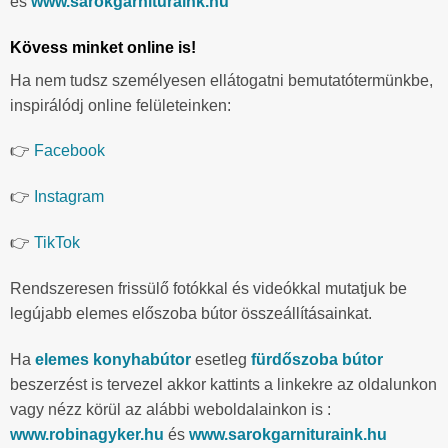
és
www.sarokgarnituraink.hu
Kövess minket online is!
Ha nem tudsz személyesen ellátogatni bemutatótermünkbe,
inspirálódj online felületeinken:
👉
Facebook
👉
Instagram
👉
TikTok
Rendszeresen frissülő fotókkal és videókkal mutatjuk be
legújabb elemes előszoba bútor összeállításainkat.
Ha
elemes konyhabútor
esetleg
fürdőszoba bútor
beszerzést is tervezel akkor kattints a linkekre az oldalunkon
vagy nézz körül az alábbi weboldalainkon is :
www.robinagyker.hu
és
www.sarokgarnituraink.hu