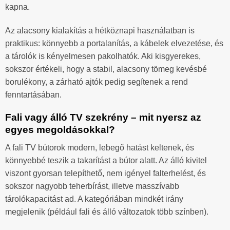
kapna.
Az alacsony kialakítás a hétköznapi használatban is
praktikus: könnyebb a portalanítás, a kábelek elvezetése, és
a tárolók is kényelmesen pakolhatók. Aki kisgyerekes,
sokszor értékeli, hogy a stabil, alacsony tömeg kevésbé
borulékony, a zárható ajtók pedig segítenek a rend
fenntartásában.
Fali vagy álló TV szekrény – mit nyersz az
egyes megoldásokkal?
A fali TV bútorok modern, lebegő hatást keltenek, és
könnyebbé teszik a takarítást a bútor alatt. Az álló kivitel
viszont gyorsan telepíthető, nem igényel falterhelést, és
sokszor nagyobb teherbírást, illetve masszívabb
tárolókapacitást ad. A kategóriában mindkét irány
megjelenik (például fali és álló változatok több színben).