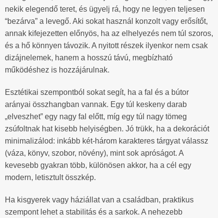
nekik elegendő teret, és ügyelj rá, hogy ne legyen teljesen
“bezárva” a levegő. Aki sokat használ konzolt vagy erősítőt,
annak kifejezetten előnyös, ha az elhelyezés nem túl szoros,
és a hő könnyen távozik. A nyitott részek ilyenkor nem csak
dizájnelemek, hanem a hosszú távú, megbízható
működéshez is hozzájárulnak.
Esztétikai szempontból sokat segít, ha a fal és a bútor
arányai összhangban vannak. Egy túl keskeny darab
„elveszhet” egy nagy fal előtt, míg egy túl nagy tömeg
zsúfoltnak hat kisebb helyiségben. Jó trükk, ha a dekorációt
minimalizálod: inkább két-három karakteres tárgyat válassz
(váza, könyv, szobor, növény), mint sok apróságot. A
kevesebb gyakran több, különösen akkor, ha a cél egy
modern, letisztult összkép.
Ha kisgyerek vagy háziállat van a családban, praktikus
szempont lehet a stabilitás és a sarkok. A nehezebb