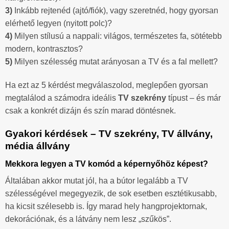
3)
Inkább rejtenéd (ajtó/fiók), vagy szeretnéd, hogy gyorsan
elérhető legyen (nyitott polc)?
4)
Milyen stílusú a nappali: világos, természetes fa, sötétebb
modern, kontrasztos?
5)
Milyen szélesség mutat arányosan a TV és a fal mellett?
Ha ezt az 5 kérdést megválaszolod, meglepően gyorsan
megtalálod a számodra ideális
TV szekrény
típust – és már
csak a konkrét dizájn és szín marad döntésnek.
Gyakori kérdések – TV szekrény, TV állvány,
média állvány
Mekkora legyen a TV komód a képernyőhöz képest?
Általában akkor mutat jól, ha a bútor legalább a TV
szélességével megegyezik, de sok esetben esztétikusabb,
ha kicsit szélesebb is. Így marad hely hangprojektornak,
dekorációnak, és a látvány nem lesz „szűkös”.