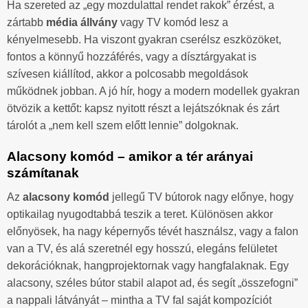
Ha szereted az „egy mozdulattal rendet rakok” érzést, a
zártabb
média állvány
vagy TV komód lesz a
kényelmesebb. Ha viszont gyakran cserélsz eszközöket,
fontos a könnyű hozzáférés, vagy a dísztárgyakat is
szívesen kiállítod, akkor a polcosabb megoldások
működnek jobban. A jó hír, hogy a modern modellek gyakran
ötvözik a kettőt: kapsz nyitott részt a lejátszóknak és zárt
tárolót a „nem kell szem előtt lennie” dolgoknak.
Alacsony komód – amikor a tér arányai
számítanak
Az
alacsony komód
jellegű TV bútorok nagy előnye, hogy
optikailag nyugodtabbá teszik a teret. Különösen akkor
előnyösek, ha nagy képernyős tévét használsz, vagy a falon
van a TV, és alá szeretnél egy hosszú, elegáns felületet
dekorációknak, hangprojektornak vagy hangfalaknak. Egy
alacsony, széles bútor stabil alapot ad, és segít „összefogni”
a nappali látványát – mintha a TV fal saját kompozíciót