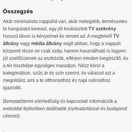
Összegzés
Akár minimalista nappalid van, akár melegebb, természetes
fa hangulatot keresel, egy jól kiválasztott
TV szekrény
hosszú távon is kényelmet és rendet ad. A megfelelő
TV
állvány
vagy
média állvány
segít abban, hogy a nappali
központi része ne csak szép, hanem használható is legyen:
jól szellőzzenek az eszközök, elférjen minden kiegészítő, és
a tér összképe egységes maradjon. Nézz körül a
kategóriában, szűrj ár és szín szerint, és válaszd azt a
megoldást, ami a te otthonodhoz és napi rutinodhoz
igazodik.
Bemutatótermi elérhetőség és kapcsolati információk a
weboldal fejlécében találhatók (nyitvatartással és budapesti
címmel).
.