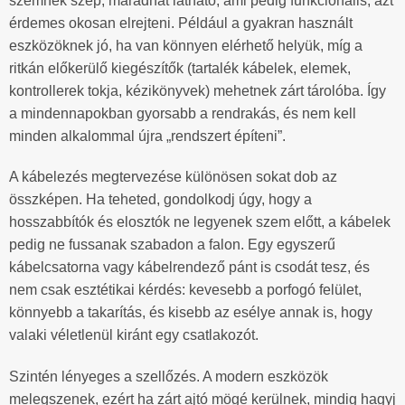
szemnek szép, maradhat látható, ami pedig funkcionális, azt
érdemes okosan elrejteni. Például a gyakran használt
eszközöknek jó, ha van könnyen elérhető helyük, míg a
ritkán előkerülő kiegészítők (tartalék kábelek, elemek,
kontrollerek tokja, kézikönyvek) mehetnek zárt tárolóba. Így
a mindennapokban gyorsabb a rendrakás, és nem kell
minden alkalommal újra „rendszert építeni”.
A kábelezés megtervezése különösen sokat dob az
összképen. Ha teheted, gondolkodj úgy, hogy a
hosszabbítók és elosztók ne legyenek szem előtt, a kábelek
pedig ne fussanak szabadon a falon. Egy egyszerű
kábelcsatorna vagy kábelrendező pánt is csodát tesz, és
nem csak esztétikai kérdés: kevesebb a porfogó felület,
könnyebb a takarítás, és kisebb az esélye annak is, hogy
valaki véletlenül kiránt egy csatlakozót.
Szintén lényeges a szellőzés. A modern eszközök
melegszenek, ezért ha zárt ajtó mögé kerülnek, mindig hagyj