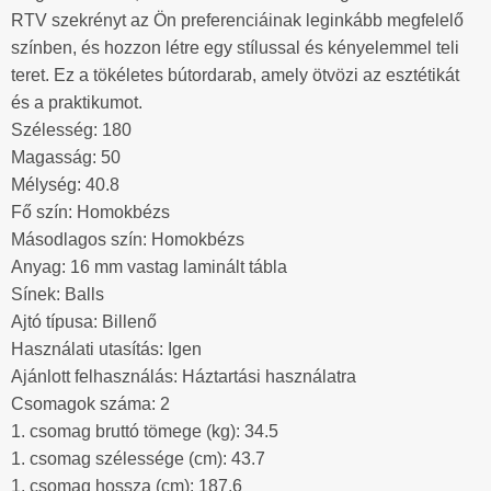
RTV szekrényt az Ön preferenciáinak leginkább megfelelő
színben, és hozzon létre egy stílussal és kényelemmel teli
teret. Ez a tökéletes bútordarab, amely ötvözi az esztétikát
és a praktikumot.
Szélesség: 180
Magasság: 50
Mélység: 40.8
Fő szín: Homokbézs
Másodlagos szín: Homokbézs
Anyag: 16 mm vastag laminált tábla
Sínek: Balls
Ajtó típusa: Billenő
Használati utasítás: Igen
Ajánlott felhasználás: Háztartási használatra
Csomagok száma: 2
1. csomag bruttó tömege (kg): 34.5
1. csomag szélessége (cm): 43.7
1. csomag hossza (cm): 187.6