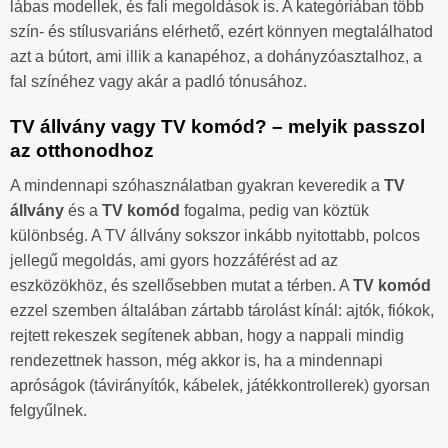
lábas modellek, és fali megoldások is. A kategóriában több
szín- és stílusvariáns elérhető, ezért könnyen megtalálhatod
azt a bútort, ami illik a kanapéhoz, a dohányzóasztalhoz, a
fal színéhez vagy akár a padló tónusához.
TV állvány vagy TV komód? – melyik passzol
az otthonodhoz
A mindennapi szóhasználatban gyakran keveredik a
TV
állvány
és a
TV komód
fogalma, pedig van köztük
különbség. A TV állvány sokszor inkább nyitottabb, polcos
jellegű megoldás, ami gyors hozzáférést ad az
eszközökhöz, és szellősebben mutat a térben. A
TV komód
ezzel szemben általában zártabb tárolást kínál: ajtók, fiókok,
rejtett rekeszek segítenek abban, hogy a nappali mindig
rendezettnek hasson, még akkor is, ha a mindennapi
apróságok (távirányítók, kábelek, játékkontrollerek) gyorsan
felgyűlnek.