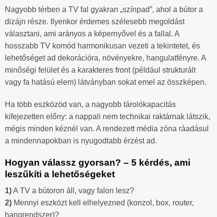
Nagyobb térben a TV fal gyakran „színpad”, ahol a bútor a
dizájn része. Ilyenkor érdemes szélesebb megoldást
választani, ami arányos a képernyővel és a fallal. A
hosszabb TV komód harmonikusan vezeti a tekintetet, és
lehetőséget ad dekorációra, növényekre, hangulatfényre. A
minőségi felület és a karakteres front (például strukturált
vagy fa hatású elem) látványban sokat emel az összképen.
Ha több eszközöd van, a nagyobb tárolókapacitás
kifejezetten előny: a nappali nem technikai raktárnak látszik,
mégis minden kéznél van. A rendezett média zóna ráadásul
a mindennapokban is nyugodtabb érzést ad.
Hogyan válassz gyorsan? – 5 kérdés, ami
leszűkíti a lehetőségeket
1)
A TV a bútoron áll, vagy falon lesz?
2)
Mennyi eszközt kell elhelyezned (konzol, box, router,
hangrendszer)?