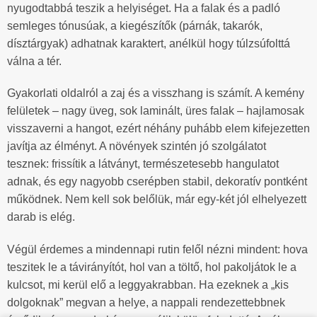
nyugodtabbá teszik a helyiséget. Ha a falak és a padló
semleges tónusúak, a kiegészítők (párnák, takarók,
dísztárgyak) adhatnak karaktert, anélkül hogy túlzsúfolttá
válna a tér.
Gyakorlati oldalról a zaj és a visszhang is számít. A kemény
felületek – nagy üveg, sok laminált, üres falak – hajlamosak
visszaverni a hangot, ezért néhány puhább elem kifejezetten
javítja az élményt. A növények szintén jó szolgálatot
tesznek: frissítik a látványt, természetesebb hangulatot
adnak, és egy nagyobb cserépben stabil, dekoratív pontként
működnek. Nem kell sok belőlük, már egy-két jól elhelyezett
darab is elég.
Végül érdemes a mindennapi rutin felől nézni mindent: hova
teszitek le a távirányítót, hol van a töltő, hol pakoljátok le a
kulcsot, mi kerül elő a leggyakrabban. Ha ezeknek a „kis
dolgoknak” megvan a helye, a nappali rendezettebbnek