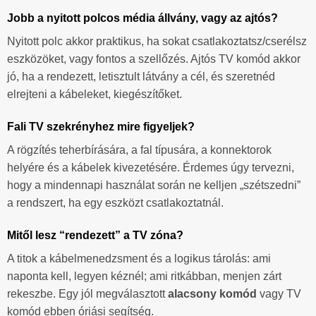
Jobb a nyitott polcos média állvány, vagy az ajtós?
Nyitott polc akkor praktikus, ha sokat csatlakoztatsz/cserélsz
eszközöket, vagy fontos a szellőzés. Ajtós TV komód akkor
jó, ha a rendezett, letisztult látvány a cél, és szeretnéd
elrejteni a kábeleket, kiegészítőket.
Fali TV szekrényhez mire figyeljek?
A rögzítés teherbírására, a fal típusára, a konnektorok
helyére és a kábelek kivezetésére. Érdemes úgy tervezni,
hogy a mindennapi használat során ne kelljen „szétszedni”
a rendszert, ha egy eszközt csatlakoztatnál.
Mitől lesz “rendezett” a TV zóna?
A titok a kábelmenedzsment és a logikus tárolás: ami
naponta kell, legyen kéznél; ami ritkábban, menjen zárt
rekeszbe. Egy jól megválasztott
alacsony komód
vagy TV
komód ebben óriási segítség.