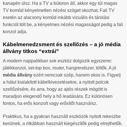
kanapén ülsz. Ha a TV a bútoron áll, akkor egy túl magas
TV komód kényelmetlen nézési szöget okozhat. Fali TV
esetén az alacsony komód inkább vizuális és tárolási
funkciót tölt be, a kényelmes nézési magasságot pedig a fali
konzol adja.
Kábelmenedzsment és szellőzés – a jó média
állvány titkos “extrái”
A modern nappalikban sok eszköz dolgozik egyszerre:
játékkonzol, set-top box, router, hangrendszer, töltők. A jó
média állvány
ezért nemcsak szép, hanem okos is. Figyelj
a hátul kialakított kábelkivezetésekre, a nyitott polcok
szellőzésére, és arra, hogy az ajtós részek mögött is
maradjon elegendő hely a hő leadására. Ez különösen
fontos, ha erős konzolt vagy erősítőt használsz.
Praktikus, ha a gyakran használt eszközök nyitott rekeszbe
kerülnek, a ritkábban használt kiegészítők pedig elrejthetők.