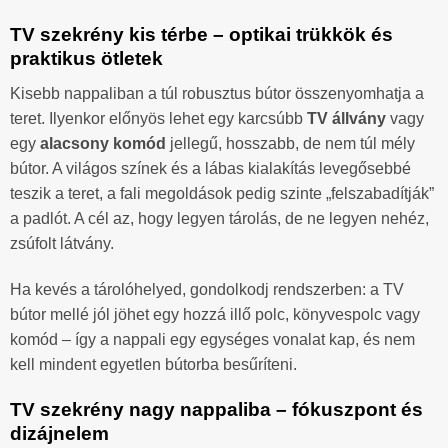
TV szekrény kis térbe – optikai trükkök és
praktikus ötletek
Kisebb nappaliban a túl robusztus bútor összenyomhatja a
teret. Ilyenkor előnyös lehet egy karcsúbb
TV állvány
vagy
egy
alacsony komód
jellegű, hosszabb, de nem túl mély
bútor. A világos színek és a lábas kialakítás levegősebbé
teszik a teret, a fali megoldások pedig szinte „felszabadítják”
a padlót. A cél az, hogy legyen tárolás, de ne legyen nehéz,
zsúfolt látvány.
Ha kevés a tárolóhelyed, gondolkodj rendszerben: a TV
bútor mellé jól jöhet egy hozzá illő polc, könyvespolc vagy
komód – így a nappali egy egységes vonalat kap, és nem
kell mindent egyetlen bútorba besűríteni.
TV szekrény nagy nappaliba – fókuszpont és
dizájnelem