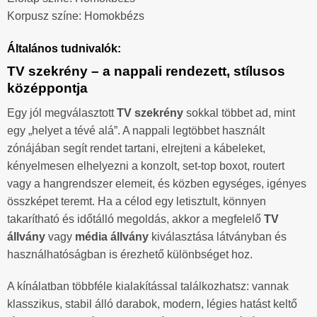
Korpusz színe: Homokbézs
Általános tudnivalók:
TV szekrény – a nappali rendezett, stílusos
középpontja
Egy jól megválasztott
TV szekrény
sokkal többet ad, mint
egy „helyet a tévé alá”. A nappali legtöbbet használt
zónájában segít rendet tartani, elrejteni a kábeleket,
kényelmesen elhelyezni a konzolt, set-top boxot, routert
vagy a hangrendszer elemeit, és közben egységes, igényes
összképet teremt. Ha a célod egy letisztult, könnyen
takarítható és időtálló megoldás, akkor a megfelelő
TV
állvány
vagy
média állvány
kiválasztása látványban és
használhatóságban is érezhető különbséget hoz.
A kínálatban többféle kialakítással találkozhatsz: vannak
klasszikus, stabil álló darabok, modern, légies hatást keltő