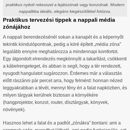
praktikus nyitott rekesszel a lejátszónak vagy konzolnak. Modern
nappalikba ideális, elegáns kiegészítőkkel fotózva.
Praktikus tervezési tippek a nappali média
zónájához
A nappali berendezésénél sokan a kanapét és a képernyőt
tekintik kiindulópontnak, pedig a köré épített „média zóna”
legalább ennyire meghatározza a mindennapi komfortot.
Egy átgondolt elrendezés megkönnyíti a takarítást, csökkenti
a kábelrengeteget, és abban is segít, hogy a tér rendezett,
nyugodt hangulatot sugározzon. Érdemes már a választás
előtt rászánni pár percet arra, hogy felmérd: honnan nézed
leggyakrabban a tévét, mennyi fény éri a falat napközben, és
milyen tárgyak kerülnek biztosan a környékére
(hangprojektor, konzol, router, dísztárgyak, könyvek,
növények).
Hasznos lehet a falat és a padlót „zónákra” bontani: ami a