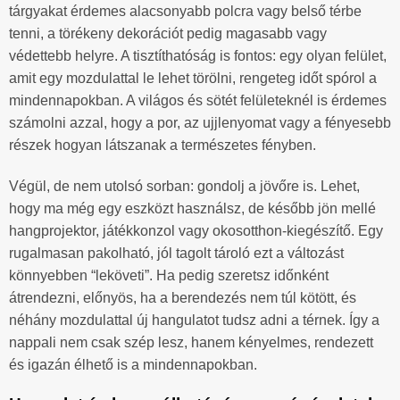
tárgyakat érdemes alacsonyabb polcra vagy belső térbe
tenni, a törékeny dekorációt pedig magasabb vagy
védettebb helyre. A tisztíthatóság is fontos: egy olyan felület,
amit egy mozdulattal le lehet törölni, rengeteg időt spórol a
mindennapokban. A világos és sötét felületeknél is érdemes
számolni azzal, hogy a por, az ujjlenyomat vagy a fényesebb
részek hogyan látszanak a természetes fényben.
Végül, de nem utolsó sorban: gondolj a jövőre is. Lehet,
hogy ma még egy eszközt használsz, de később jön mellé
hangprojektor, játékkonzol vagy okosotthon-kiegészítő. Egy
rugalmasan pakolható, jól tagolt tároló ezt a változást
könnyebben “leköveti”. Ha pedig szeretsz időnként
átrendezni, előnyös, ha a berendezés nem túl kötött, és
néhány mozdulattal új hangulatot tudsz adni a térnek. Így a
nappali nem csak szép lesz, hanem kényelmes, rendezett
és igazán élhető is a mindennapokban.