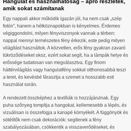
Hangulat és használhatóság – apró részletek,
amik sokat számítanak
Egy nappali akkor működik igazán jól, ha nem csak „szép
fotón”, hanem a hétköznapokban is kényelmes. Érdemes
végiggondolni, milyen fényviszonyok vannak a térben:
nappal mennyi természetes fény érkezik, este pedig milyen
világítást használtok. A közvetlen, erős fény gyakran zavaró
tükröződéseket okoz, ezért sokat segít, ha a lámpák helye és
erőssége tudatosan van megválasztva. Egy finom
háttérvilágítás vagy hangulatfény sokkal otthonosabbá teszi
a teret, és kevésbé fárasztja a szemet a hosszabb esti
használat során.
A rendezett összképhez a textíliák is hozzájárulnak. Egy
puha szőnyeg tompítja a hangokat, kellemesebb a lépés, és
vizuálisan is összefogja a kanapé környékét. A függönyök és
sötétítők nem csak dekorációk: segítenek a fény
szabályozásában, csökkentik a visszaverődéseket, és