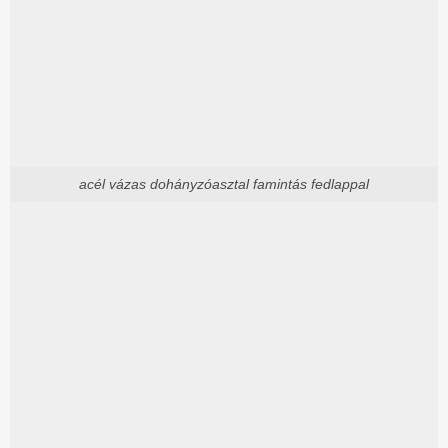
acél vázas dohányzóasztal famintás fedlappal