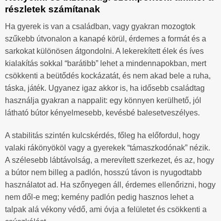
részletek számítanak
Ha gyerek is van a családban, vagy gyakran mozogtok
szűkebb útvonalon a kanapé körül, érdemes a formát és a
sarkokat különösen átgondolni. A lekerekített élek és íves
kialakítás sokkal “barátibb” lehet a mindennapokban, mert
csökkenti a beütődés kockázatát, és nem akad bele a ruha,
táska, játék. Ugyanez igaz akkor is, ha idősebb családtag
használja gyakran a nappalit: egy könnyen kerülhető, jól
látható bútor kényelmesebb, kevésbé balesetveszélyes.
A stabilitás szintén kulcskérdés, főleg ha előfordul, hogy
valaki rákönyököl vagy a gyerekek “támaszkodónak” nézik.
A szélesebb lábtávolság, a merevített szerkezet, és az, hogy
a bútor nem billeg a padlón, hosszú távon is nyugodtabb
használatot ad. Ha szőnyegen áll, érdemes ellenőrizni, hogy
nem dől-e meg; kemény padlón pedig hasznos lehet a
talpak alá vékony védő, ami óvja a felületet és csökkenti a