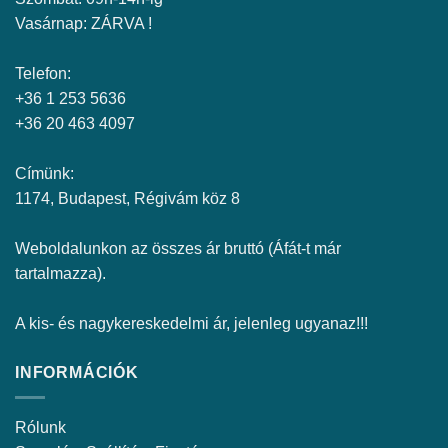
Vasárnap: ZÁRVA !
Telefon:
+36 1 253 5636
+36 20 463 4097
Címünk:
1174, Budapest, Régivám köz 8
Weboldalunkon az összes ár bruttó (Áfát-t már
tartalmazza).
A kis- és nagykereskedelmi ár, jelenleg ugyanaz!!!
INFORMÁCIÓK
Rólunk