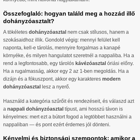
Összefoglaló: hogyan találd meg a hozzád illő
dohányzóasztalt?
A tökéletes
dohányzóasztal
nem csak stílusos, hanem a
szokásaidhoz illik. Gondold végig: mennyi felület kell
naponta, kell-e tárolás, mennyire forgalmas a kanapé
környéke, és milyen hangulatot szeretnél a nappaliba. Ha a
rend a legfontosabb, egy tárolós
kávézóasztal
óriási előny.
Ha a rugalmasság, akkor egy 2 az 1-ben megoldás. Ha a
dizájn és a fókuszpont, akkor egy karakteres
modern
dohányzóasztal
lesz a nyerő.
Használd a kategória szűrőit és rendezéseit, és válaszd azt
a
nappali dohányzóasztal
típust, ami hosszú távon is
kényelmes: mert ezt a bútort fogod a legtöbbet használni a
nappaliban — és pont ezért érdemes jól dönteni.
Kényelmi és biztonsági szempontok: amikor a