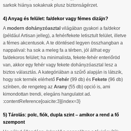
sarkok hiánya sokaknak plusz biztonságérzet.
4) Anyag és felület: fa/dekor vagy fémes dizájn?
A
modern dohányzóasztal
világában gyakori a fa/dekor
(például Artisan jelleg), a fehér/fekete letisztult felület, illetve
a fémes akcentusok. A te döntésed legyen összhangban a
nappalival: ha sok a meleg fa a térben, jól állhat egy
fa/dekoros felület; ha minimalista, fekete-fehér enteriőröd
van, akkor egy fehér vagy fekete dohányzóasztal lesz a
biztos választás. A kategóriában a szűrő alapján is látszik,
hogy sok termék elérhető
Fehér
(99 db) és
Fekete
(96 db)
színben, de rengeteg az
Arany
(55 db) opció is, ami
kimondottan trendi, elegáns hangulatot ad.
:contentReference[oaicite:3]{index=3}
5) Tárolás: polc, fiók, dupla szint – amikor a rend a fő
szempont