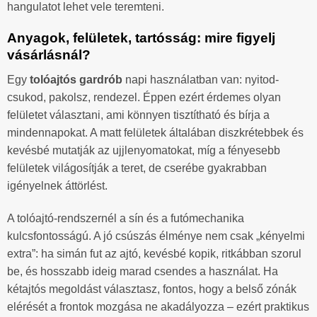
hangulatot lehet vele teremteni.
Anyagok, felületek, tartósság: mire figyelj
vásárlásnál?
Egy
tolóajtós gardrób
napi használatban van: nyitod-
csukod, pakolsz, rendezel. Éppen ezért érdemes olyan
felületet választani, ami könnyen tisztítható és bírja a
mindennapokat. A matt felületek általában diszkrétebbek és
kevésbé mutatják az ujjlenyomatokat, míg a fényesebb
felületek világosítják a teret, de cserébe gyakrabban
igényelnek áttörlést.
A tolóajtó-rendszernél a sín és a futómechanika
kulcsfontosságú. A jó csúszás élménye nem csak „kényelmi
extra”: ha simán fut az ajtó, kevésbé kopik, ritkábban szorul
be, és hosszabb ideig marad csendes a használat. Ha
kétajtós megoldást választasz, fontos, hogy a belső zónák
elérését a frontok mozgása ne akadályozza – ezért praktikus