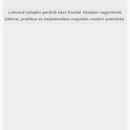
Letisztult tolóajtós gardrób bézs fronttal, középen nagyméretű
tükörrel; praktikus és helytakarékos megoldás modern enteriőrbe.