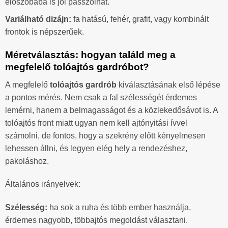
előszobába is jól passzolhat.
Variálható dizájn:
fa hatású, fehér, grafit, vagy kombinált
frontok is népszerűek.
Méretválasztás: hogyan találd meg a
megfelelő tolóajtós gardróbot?
A megfelelő
tolóajtós gardrób
kiválasztásának első lépése
a pontos mérés. Nem csak a fal szélességét érdemes
lemérni, hanem a belmagasságot és a közlekedősávot is. A
tolóajtós front miatt ugyan nem kell ajtónyitási ívvel
számolni, de fontos, hogy a szekrény előtt kényelmesen
lehessen állni, és legyen elég hely a rendezéshez,
pakoláshoz.
Általános irányelvek:
Szélesség:
ha sok a ruha és több ember használja,
érdemes nagyobb, többajtós megoldást választani.