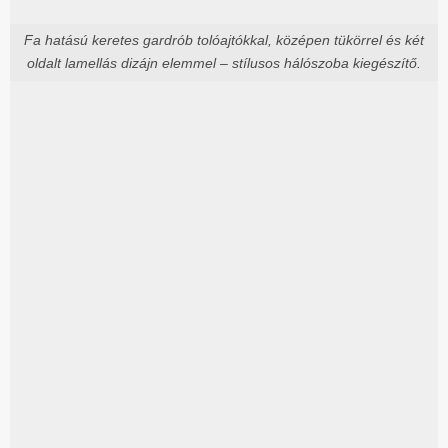
Fa hatású keretes gardrób tolóajtókkal, középen tükörrel és két
oldalt lamellás dizájn elemmel – stílusos hálószoba kiegészítő.