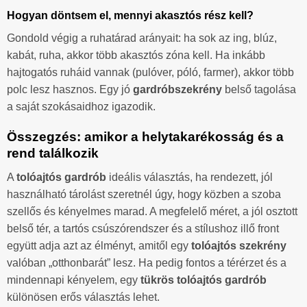
Hogyan döntsem el, mennyi akasztós rész kell?
Gondold végig a ruhatárad arányait: ha sok az ing, blúz,
kabát, ruha, akkor több akasztós zóna kell. Ha inkább
hajtogatós ruháid vannak (pulóver, póló, farmer), akkor több
polc lesz hasznos. Egy jó
gardróbszekrény
belső tagolása
a saját szokásaidhoz igazodik.
Összegzés: amikor a helytakarékosság és a
rend találkozik
A
tolóajtós gardrób
ideális választás, ha rendezett, jól
használható tárolást szeretnél úgy, hogy közben a szoba
szellős és kényelmes marad. A megfelelő méret, a jól osztott
belső tér, a tartós csúszórendszer és a stílushoz illő front
együtt adja azt az élményt, amitől egy
tolóajtós szekrény
valóban „otthonbarát” lesz. Ha pedig fontos a térérzet és a
mindennapi kényelem, egy
tükrös tolóajtós gardrób
különösen erős választás lehet.