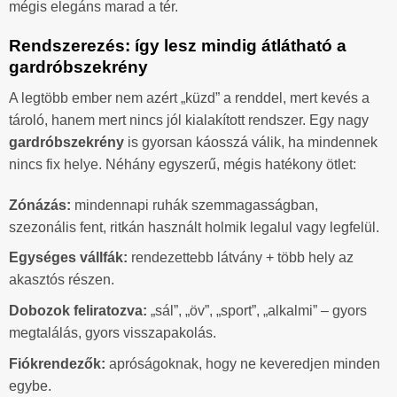
mégis elegáns marad a tér.
Rendszerezés: így lesz mindig átlátható a
gardróbszekrény
A legtöbb ember nem azért „küzd” a renddel, mert kevés a
tároló, hanem mert nincs jól kialakított rendszer. Egy nagy
gardróbszekrény
is gyorsan káosszá válik, ha mindennek
nincs fix helye. Néhány egyszerű, mégis hatékony ötlet:
Zónázás:
mindennapi ruhák szemmagasságban,
szezonális fent, ritkán használt holmik legalul vagy legfelül.
Egységes vállfák:
rendezettebb látvány + több hely az
akasztós részen.
Dobozok feliratozva:
„sál”, „öv”, „sport”, „alkalmi” – gyors
megtalálás, gyors visszapakolás.
Fiókrendezők:
apróságoknak, hogy ne keveredjen minden
egybe.