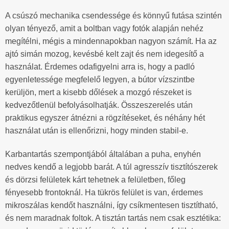
A csúszó mechanika csendessége és könnyű futása szintén
olyan tényező, amit a boltban vagy fotók alapján nehéz
megítélni, mégis a mindennapokban nagyon számít. Ha az
ajtó simán mozog, kevésbé kelt zajt és nem idegesítő a
használat. Érdemes odafigyelni arra is, hogy a padló
egyenletessége megfelelő legyen, a bútor vízszintbe
kerüljön, mert a kisebb dőlések a mozgó részeket is
kedvezőtlenül befolyásolhatják. Összeszerelés után
praktikus egyszer átnézni a rögzítéseket, és néhány hét
használat után is ellenőrizni, hogy minden stabil-e.
Karbantartás szempontjából általában a puha, enyhén
nedves kendő a legjobb barát. A túl agresszív tisztítószerek
és dörzsi felületek kárt tehetnek a felületben, főleg
fényesebb frontoknál. Ha tükrös felület is van, érdemes
mikroszálas kendőt használni, így csíkmentesen tisztítható,
és nem maradnak foltok. A tisztán tartás nem csak esztétika: