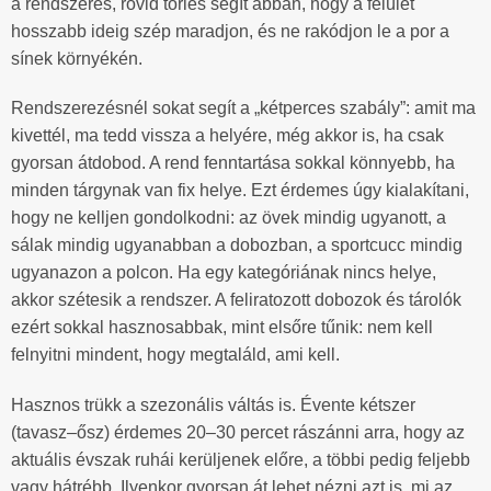
a rendszeres, rövid törlés segít abban, hogy a felület
hosszabb ideig szép maradjon, és ne rakódjon le a por a
sínek környékén.
Rendszerezésnél sokat segít a „kétperces szabály”: amit ma
kivettél, ma tedd vissza a helyére, még akkor is, ha csak
gyorsan átdobod. A rend fenntartása sokkal könnyebb, ha
minden tárgynak van fix helye. Ezt érdemes úgy kialakítani,
hogy ne kelljen gondolkodni: az övek mindig ugyanott, a
sálak mindig ugyanabban a dobozban, a sportcucc mindig
ugyanazon a polcon. Ha egy kategóriának nincs helye,
akkor szétesik a rendszer. A feliratozott dobozok és tárolók
ezért sokkal hasznosabbak, mint elsőre tűnik: nem kell
felnyitni mindent, hogy megtaláld, ami kell.
Hasznos trükk a szezonális váltás is. Évente kétszer
(tavasz–ősz) érdemes 20–30 percet rászánni arra, hogy az
aktuális évszak ruhái kerüljenek előre, a többi pedig feljebb
vagy hátrébb. Ilyenkor gyorsan át lehet nézni azt is, mi az,