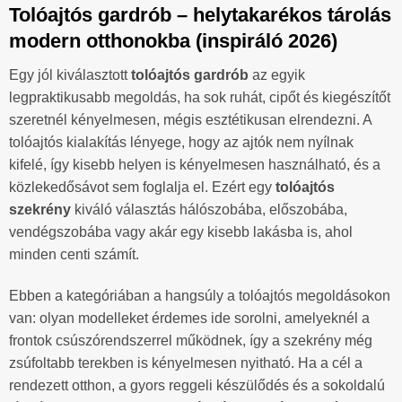
Tolóajtós gardrób – helytakarékos tárolás
modern otthonokba (inspiráló 2026)
Egy jól kiválasztott
tolóajtós gardrób
az egyik
legpraktikusabb megoldás, ha sok ruhát, cipőt és kiegészítőt
szeretnél kényelmesen, mégis esztétikusan elrendezni. A
tolóajtós kialakítás lényege, hogy az ajtók nem nyílnak
kifelé, így kisebb helyen is kényelmesen használható, és a
közlekedősávot sem foglalja el. Ezért egy
tolóajtós
szekrény
kiváló választás hálószobába, előszobába,
vendégszobába vagy akár egy kisebb lakásba is, ahol
minden centi számít.
Ebben a kategóriában a hangsúly a tolóajtós megoldásokon
van: olyan modelleket érdemes ide sorolni, amelyeknél a
frontok csúszórendszerrel működnek, így a szekrény még
zsúfoltabb terekben is kényelmesen nyitható. Ha a cél a
rendezett otthon, a gyors reggeli készülődés és a sokoldalú