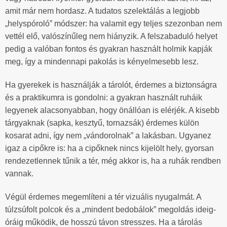
amit már nem hordasz. A tudatos szelektálás a legjobb
„helyspóroló” módszer: ha valamit egy teljes szezonban nem
vettél elő, valószínűleg nem hiányzik. A felszabaduló helyet
pedig a valóban fontos és gyakran használt holmik kapják
meg, így a mindennapi pakolás is kényelmesebb lesz.
Ha gyerekek is használják a tárolót, érdemes a biztonságra
és a praktikumra is gondolni: a gyakran használt ruháik
legyenek alacsonyabban, hogy önállóan is elérjék. A kisebb
tárgyaknak (sapka, kesztyű, tornazsák) érdemes külön
kosarat adni, így nem „vándorolnak” a lakásban. Ugyanez
igaz a cipőkre is: ha a cipőknek nincs kijelölt hely, gyorsan
rendezetlennek tűnik a tér, még akkor is, ha a ruhák rendben
vannak.
Végül érdemes megemlíteni a tér vizuális nyugalmát. A
túlzsúfolt polcok és a „mindent bedobálok” megoldás ideig-
óráig működik, de hosszú távon stresszes. Ha a tárolás