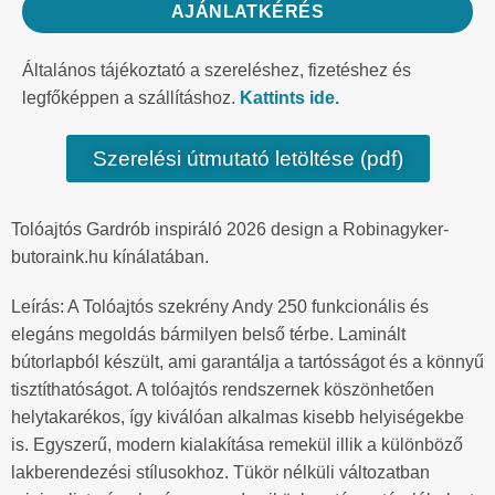
AJÁNLATKÉRÉS
Általános tájékoztató a szereléshez, fizetéshez és
legfőképpen a szállításhoz.
Kattints ide.
Szerelési útmutató letöltése (pdf)
Tolóajtós Gardrób inspiráló 2026 design a Robinagyker-
butoraink.hu kínálatában.
Leírás: A Tolóajtós szekrény Andy 250 funkcionális és
elegáns megoldás bármilyen belső térbe. Laminált
bútorlapból készült, ami garantálja a tartósságot és a könnyű
tisztíthatóságot. A tolóajtós rendszernek köszönhetően
helytakarékos, így kiválóan alkalmas kisebb helyiségekbe
is. Egyszerű, modern kialakítása remekül illik a különböző
lakberendezési stílusokhoz. Tükör nélküli változatban