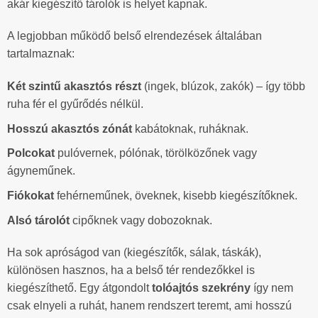
akár kiegészítő tárolók is helyet kapnak.
A legjobban működő belső elrendezések általában
tartalmaznak:
Két szintű akasztós részt
(ingek, blúzok, zakók) – így több
ruha fér el gyűrődés nélkül.
Hosszú akasztós zónát
kabátoknak, ruháknak.
Polcokat
pulóvernek, pólónak, törölközőnek vagy
ágyneműnek.
Fiókokat
fehérneműnek, öveknek, kisebb kiegészítőknek.
Alsó tárolót
cipőknek vagy dobozoknak.
Ha sok apróságod van (kiegészítők, sálak, táskák),
különösen hasznos, ha a belső tér rendezőkkel is
kiegészíthető. Egy átgondolt
tolóajtós szekrény
így nem
csak elnyeli a ruhát, hanem rendszert teremt, ami hosszú