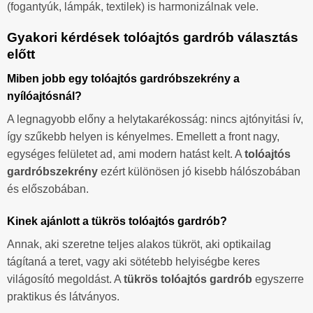
(fogantyúk, lámpák, textilek) is harmonizálnak vele.
Gyakori kérdések tolóajtós gardrób választás
előtt
Miben jobb egy tolóajtós gardróbszekrény a
nyílóajtósnál?
A legnagyobb előny a helytakarékosság: nincs ajtónyitási ív,
így szűkebb helyen is kényelmes. Emellett a front nagy,
egységes felületet ad, ami modern hatást kelt. A
tolóajtós
gardróbszekrény
ezért különösen jó kisebb hálószobában
és előszobában.
Kinek ajánlott a tükrös tolóajtós gardrób?
Annak, aki szeretne teljes alakos tükröt, aki optikailag
tágítaná a teret, vagy aki sötétebb helyiségbe keres
világosító megoldást. A
tükrös tolóajtós gardrób
egyszerre
praktikus és látványos.