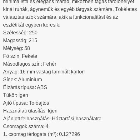
minimalista és elegáns marad, miközben tágas tárolóhelyet
kínál ruhák, ágyneműk és egyéb tárgyak számára. Tökéletes
választás azok számára, akik a funkcionalitást és az
esztétikát egyben keresik.
Szélesség: 250
Magasság: 215
Mélység: 58
Fő szín: Fekete
Másodlagos szín: Fehér
Anyag: 16 mm vastag laminált karton
Sínek: Alumínium
Élzárás típusa: ABS
Tükör: Igen
Ajtó típusa: Tolóajtós
Használati utasítás: Igen
Ajánlott felhasználás: Háztartási használatra
Csomagok száma: 4
1. csomag térfogata (m³): 0.127296