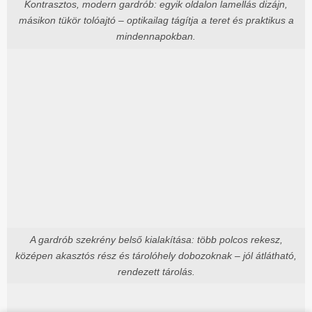
Kontrasztos, modern gardrób: egyik oldalon lamellás dizájn,
másikon tükör tolóajtó – optikailag tágítja a teret és praktikus a
mindennapokban.
A gardrób szekrény belső kialakítása: több polcos rekesz,
középen akasztós rész és tárolóhely dobozoknak – jól átlátható,
rendezett tárolás.