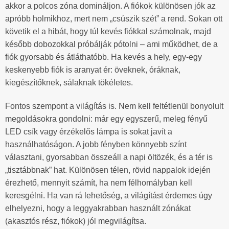
akkor a polcos zóna domináljon. A fiókok különösen jók az
apróbb holmikhoz, mert nem „csúszik szét” a rend. Sokan ott
követik el a hibát, hogy túl kevés fiókkal számolnak, majd
később dobozokkal próbálják pótolni – ami működhet, de a
fiók gyorsabb és átláthatóbb. Ha kevés a hely, egy-egy
keskenyebb fiók is aranyat ér: öveknek, óráknak,
kiegészítőknek, sálaknak tökéletes.
Fontos szempont a világítás is. Nem kell feltétlenül bonyolult
megoldásokra gondolni: már egy egyszerű, meleg fényű
LED csík vagy érzékelős lámpa is sokat javít a
használhatóságon. A jobb fényben könnyebb színt
választani, gyorsabban összeáll a napi öltözék, és a tér is
„tisztábbnak” hat. Különösen télen, rövid nappalok idején
érezhető, mennyit számít, ha nem félhomályban kell
keresgélni. Ha van rá lehetőség, a világítást érdemes úgy
elhelyezni, hogy a leggyakrabban használt zónákat
(akasztós rész, fiókok) jól megvilágítsa.