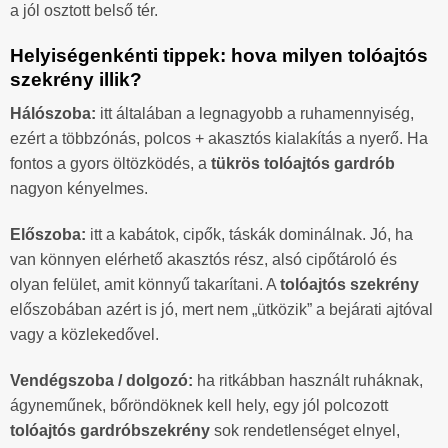
a jól osztott belső tér.
Helyiségenkénti tippek: hova milyen tolóajtós
szekrény illik?
Hálószoba:
itt általában a legnagyobb a ruhamennyiség,
ezért a többzónás, polcos + akasztós kialakítás a nyerő. Ha
fontos a gyors öltözködés, a
tükrös tolóajtós gardrób
nagyon kényelmes.
Előszoba:
itt a kabátok, cipők, táskák dominálnak. Jó, ha
van könnyen elérhető akasztós rész, alsó cipőtároló és
olyan felület, amit könnyű takarítani. A
tolóajtós szekrény
előszobában azért is jó, mert nem „ütközik” a bejárati ajtóval
vagy a közlekedővel.
Vendégszoba / dolgozó:
ha ritkábban használt ruháknak,
ágyneműnek, bőröndöknek kell hely, egy jól polcozott
tolóajtós gardróbszekrény
sok rendetlenséget elnyel,