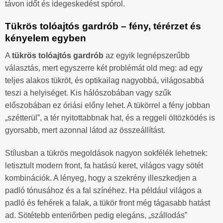
távon időt és idegeskedést spórol.
Tükrös tolóajtós gardrób – fény, térérzet és
kényelem egyben
A
tükrös tolóajtós gardrób
az egyik legnépszerűbb
választás, mert egyszerre két problémát old meg: ad egy
teljes alakos tükröt, és optikailag nagyobbá, világosabbá
teszi a helyiséget. Kis hálószobában vagy szűk
előszobában ez óriási előny lehet. A tükörrel a fény jobban
„szétterül”, a tér nyitottabbnak hat, és a reggeli öltözködés is
gyorsabb, mert azonnal látod az összeállítást.
Stílusban a tükrös megoldások nagyon sokfélék lehetnek:
letisztult modern front, fa hatású keret, világos vagy sötét
kombinációk. A lényeg, hogy a szekrény illeszkedjen a
padló tónusához és a fal színéhez. Ha például világos a
padló és fehérek a falak, a tükör front még tágasabb hatást
ad. Sötétebb enteriőrben pedig elegáns, „szállodás”