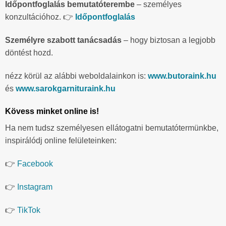
Időpontfoglalás bemutatóterembe
– személyes
konzultációhoz. 👉
Időpontfoglalás
Személyre szabott tanácsadás
– hogy biztosan a legjobb
döntést hozd.
nézz körül az alábbi weboldalainkon is:
www.butoraink.hu
és
www.sarokgarnituraink.hu
Kövess minket online is!
Ha nem tudsz személyesen ellátogatni bemutatótermünkbe,
inspirálódj online felületeinken:
👉
Facebook
👉
Instagram
👉
TikTok