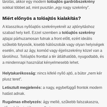
tárolás, akkor egy modern
tolóajtós gardróbszekrény
sokkal többet ad, mint pusztán „egy nagy szekrény”.
Miért előnyös a tolóajtós kialakítás?
A klasszikus nyílóajtós szekrényeknél az ajtónyitáshoz
szabad hely kell. Ezzel szemben a
tolóajtós szekrény
ajtajai párhuzamosan futnak a front előtt, ezért ideális
szűkebb folyosók, kisebb hálószobák vagy olyan helyiségek
esetén, ahol az ágy, komód vagy éjjeliszekrény közel van a
tárolóhoz. Tolóajtós fronttal a tér átláthatóbb, nyugodtabb, és
a mindennapi használat kényelmesebb lehet.
Helytakarékosság:
nincs kifelé nyíló ajtó, a bútor „nem kér
plusz teret”.
Letisztult megjelenés:
a nagy, egybefüggő frontok modern
hatást adnak.
Rugalmas elhelyezés:
ágy mellé, szűkebb falszakaszra,