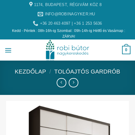
1174, BUDAPEST, RÉGIVÁM KÖZ 8
INFO@ROBINAGYKER.HU
+36 20 463 4097 | +36 1 253 5636
Kedd - Péntek : 08h-16h-ig Szombat : 09h-14h-ig Hétfő és Vasárnap :
ZÁRVA!
0
KEZDŐLAP
/
TOLÓAJTÓS GARDRÓB