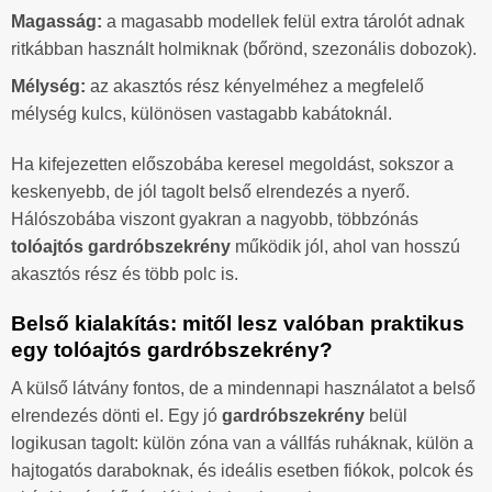
Magasság:
a magasabb modellek felül extra tárolót adnak
ritkábban használt holmiknak (bőrönd, szezonális dobozok).
Mélység:
az akasztós rész kényelméhez a megfelelő
mélység kulcs, különösen vastagabb kabátoknál.
Ha kifejezetten előszobába keresel megoldást, sokszor a
keskenyebb, de jól tagolt belső elrendezés a nyerő.
Hálószobába viszont gyakran a nagyobb, többzónás
tolóajtós gardróbszekrény
működik jól, ahol van hosszú
akasztós rész és több polc is.
Belső kialakítás: mitől lesz valóban praktikus
egy tolóajtós gardróbszekrény?
A külső látvány fontos, de a mindennapi használatot a belső
elrendezés dönti el. Egy jó
gardróbszekrény
belül
logikusan tagolt: külön zóna van a vállfás ruháknak, külön a
hajtogatós daraboknak, és ideális esetben fiókok, polcok és