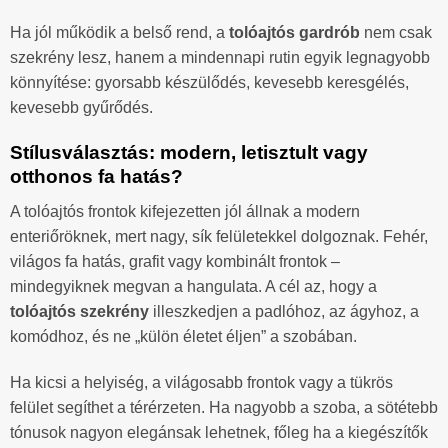
Ha jól működik a belső rend, a
tolóajtós gardrób
nem csak
szekrény lesz, hanem a mindennapi rutin egyik legnagyobb
könnyítése: gyorsabb készülődés, kevesebb keresgélés,
kevesebb gyűrődés.
Stílusválasztás: modern, letisztult vagy
otthonos fa hatás?
A tolóajtós frontok kifejezetten jól állnak a modern
enteriőröknek, mert nagy, sík felületekkel dolgoznak. Fehér,
világos fa hatás, grafit vagy kombinált frontok –
mindegyiknek megvan a hangulata. A cél az, hogy a
tolóajtós szekrény
illeszkedjen a padlóhoz, az ágyhoz, a
komódhoz, és ne „külön életet éljen” a szobában.
Ha kicsi a helyiség, a világosabb frontok vagy a tükrös
felület segíthet a térérzeten. Ha nagyobb a szoba, a sötétebb
tónusok nagyon elegánsak lehetnek, főleg ha a kiegészítők