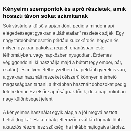
Kényelmi szempontok és apró részletek, amik
hosszú távon sokat számítanak
Sok vásárló a külső alapján dönt, pedig a mindennapi
elégedettséget gyakran a „láthatatlan” részletek adják. Egy
nagy tárolóbútor esetén például kulcskérdés, hogyan és
milyen gyakran pakolsz: reggel rohanásban, este
félhomályban, vagy napközben nyugodtan. Érdemes
végiggondolni, ki használja majd a bútort (egy ember, pár,
család), és milyen élethelyzetben: ha például gyerek is van,
a gyakran használt részeket célszerű könnyen elérhető
magasságban tartani, a ritkábban használt dobozokat pedig
felülre tenni. Ez elsőre apróságnak tűnik, de a napi rutinban
nagy különbséget jelent.
A kényelmes használat egyik alapja a jól megválasztott
belső „logika”. Ha a ruhák jellemzően vállfán lógnak, több
akasztós részre lesz szükség; ha inkább hajtogatva tárolsz,