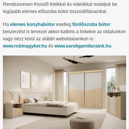
Rendszeresen frissülő fotókkal és videókkal mutatjuk be
legújabb elemes előszoba bútor összeállításainkat.
Ha
elemes konyhabútor
esetleg
fürdőszoba bútor
beszerzést is tervezel akkor kattints a linkekre az oldalunkon
vagy nézz körül az alábbi weboldalainkon is :
www.robinagyker.hu
és
www.sarokgarnituraink.hu