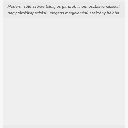
Modern, sötétszürke tolóajtós gardrób finom osztásvonalakkal;
nagy tárolókapacitású, elegáns megjelenésű szekrény hálóba.