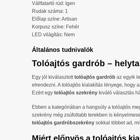
Vállfatartó rúd: Igen
Rudak száma: 1
Előlap színe: Artisan
Korpusz színe: Fehér
LED világítás: Nem
Általános tudnivalók
Tolóajtós gardrób – helyt
Egy jól kiválasztott
tolóajtós gardrób
az egyik l
elrendezni. A tolóajtós kialakítás lényege, hogy 
Ezért egy
tolóajtós szekrény
kiváló választás h
Ebben a kategóriában a hangsúly a tolóajtós me
szekrény még zsúfoltabb terekben is kényelmesen 
tolóajtós gardróbszekrény
sokkal többet ad, mi
Miért előnyös a tolóajtós kia