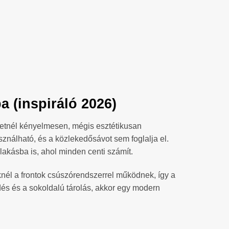
 (inspiráló 2026)
eretnél kényelmesen, mégis esztétikusan
sználható, és a közlekedősávot sem foglalja el.
akásba is, ahol minden centi számít.
nél a frontok csúszórendszerrel működnek, így a
dés és a sokoldalú tárolás, akkor egy modern