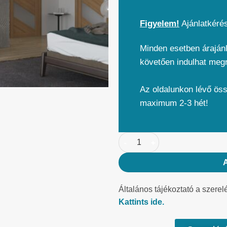
Figyelem!
Ajánlatkéré
Minden esetben árajánl
követően indulhat meg
Az oldalunkon lévő ös
maximum 2-3 hét!
Általános tájékoztató a szerel
Kattints ide.