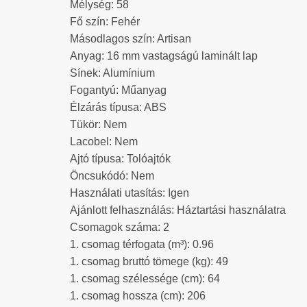
Mélység: 58
Fő szín: Fehér
Másodlagos szín: Artisan
Anyag: 16 mm vastagságú laminált lap
Sínek: Alumínium
Fogantyú: Műanyag
Élzárás típusa: ABS
Tükör: Nem
Lacobel: Nem
Ajtó típusa: Tolóajtók
Öncsukódó: Nem
Használati utasítás: Igen
Ajánlott felhasználás: Háztartási használatra
Csomagok száma: 2
1. csomag térfogata (m³): 0.96
1. csomag bruttó tömege (kg): 49
1. csomag szélessége (cm): 64
1. csomag hossza (cm): 206