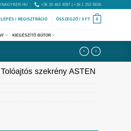
INAGYKER.HU
+36 20 463 4097 | +36 1 253 5636
0
ELÉPÉS / REGISZTRÁCIÓ
ÖSSZEGZŐ /
0
FT
NY
KIEGÉSZÍTŐ BÚTOR
b Tolóajtós szekrény ASTEN