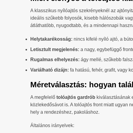
A klasszikus nyílóajtós szekrényeknél az ajtóny
ideális szűkebb folyosók, kisebb hálószobák vagy 
átláthatóbb, nyugodtabb, és a mindennapi haszn
Helytakarékosság:
nincs kifelé nyíló ajtó, a búto
Letisztult megjelenés:
a nagy, egybefüggő front
Rugalmas elhelyezés:
ágy mellé, szűkebb falsz
Variálható dizájn:
fa hatású, fehér, grafit, vagy 
Méretválasztás: hogyan talá
A megfelelő
tolóajtós gardrób
kiválasztásának 
közlekedősávot is. A tolóajtós front miatt ugyan 
hely a rendezéshez, pakoláshoz.
Általános irányelvek: