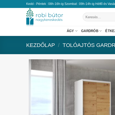
Kedd - Péntek : 08h-16h-ig Szombat : 09h-14h-ig Hétfő és Vas
ÁGY
GARDRÓB
ÉTKE
KEZDŐLAP
/
TOLÓAJTÓS GARD