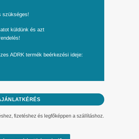
s szükséges!
atot küldünk és azt
rendelés!
szes ADRK termék beérkezési ideje:
AJÁNLATKÉRÉS
éshez, fizetéshez és legfőképpen a szállításhoz.