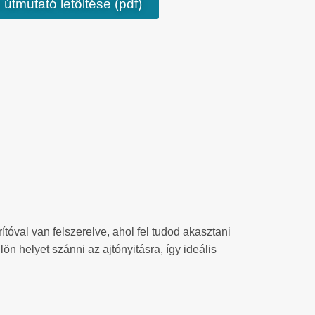
 útmutató letöltése (pdf)
tóval van felszerelve, ahol fel tudod akasztani
n helyet szánni az ajtónyitásra, így ideális