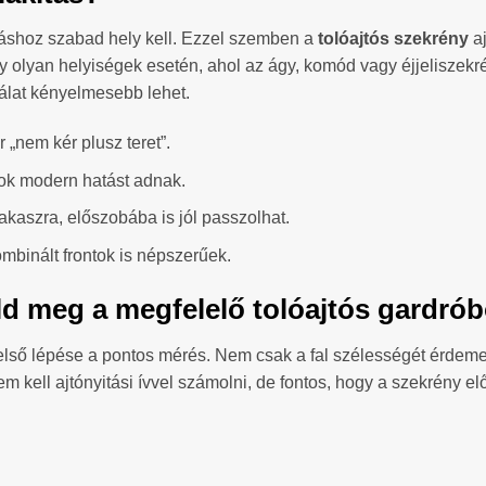
itáshoz szabad hely kell. Ezzel szemben a
tolóajtós szekrény
aj
olyan helyiségek esetén, ahol az ágy, komód vagy éjjeliszekrény
álat kényelmesebb lehet.
r „nem kér plusz teret”.
ok modern hatást adnak.
akaszra, előszobába is jól passzolhat.
kombinált frontok is népszerűek.
ld meg a megfelelő tolóajtós gardró
első lépése a pontos mérés. Nem csak a fal szélességét érdem
nem kell ajtónyitási ívvel számolni, de fontos, hogy a szekrény e