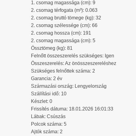
1. csomag magassága (cm): 9
2. csomag térfogata (m³): 0.063
2. csomag bruttó tömege (kg): 32
2. csomag szélessége (cm): 66
2. csomag hossza (cm): 191
2. csomag magassága (cm): 5
Össztömeg (kg): 81
Felnőtt összeszerelés szükséges: Igen
Összeszerelés: Az önösszeszereléshez
Szükséges felnőttek száma: 2
Garancia: 2 év
Származási ország: Lengyelország
Szállítási idő: 10
Készlet: 0
Frissítés dátuma: 18.01.2026 16:01:33
Lábak: Csúszás
Polcok száma: 5
Ajtók száma: 2