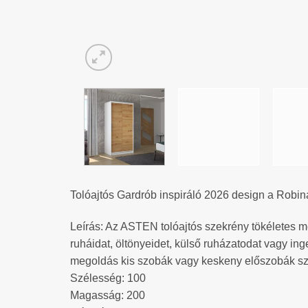
Tolóajtós Gardrób inspiráló 2026 design a Robin
Leírás: Az ASTEN tolóajtós szekrény tökéletes me
ruháidat, öltönyeidet, külső ruházatodat vagy ing
megoldás kis szobák vagy keskeny előszobák s
Szélesség: 100
Magasság: 200