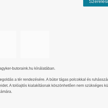
Szerelési
agyker-butoraink.hu kínálatában.
goldás a tér rendezésére. A bútor tágas polcokkal és ruhásszárí
eidet. A tolóajtós kialakításnak köszönhetően nem szükséges külö
zámára.