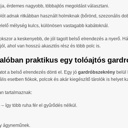
ja, érdemes nagyobb, többajtós megoldást választani.
lót adnak ritkábban használt holmiknak (bőrönd, szezonális do
lelő mélység kulcs, különösen vastagabb kabátoknál.
okszor a keskenyebb, de jól tagolt belső elrendezés a nyerő. 
ól, ahol van hosszú akasztós rész és több polc is.
 valóban praktikus egy tolóajtós gar
tot a belső elrendezés dönti el. Egy jó
gardróbszekrény
belül 
is esetben fiókok, polcok és akár kiegészítő tárolók is helyet 
n tartalmaznak:
 – így több ruha fér el gyűrődés nélkül.
gy ágyneműnek.