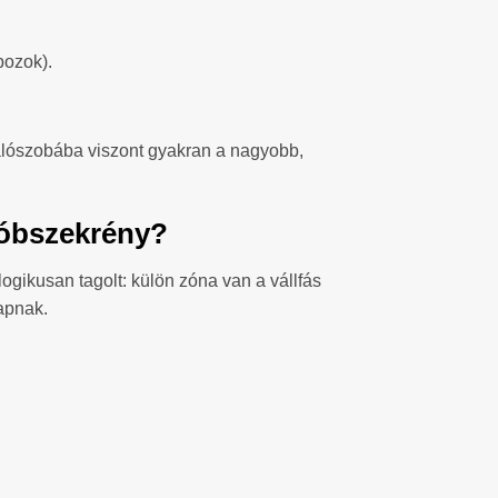
bozok).
Hálószobába viszont gyakran a nagyobb,
dróbszekrény?
logikusan tagolt: külön zóna van a vállfás
kapnak.