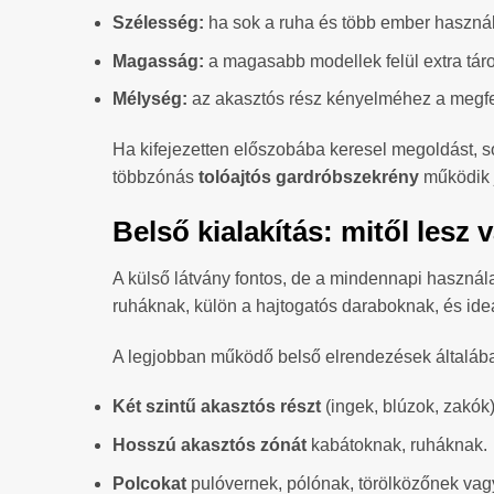
Szélesség:
ha sok a ruha és több ember használ
Magasság:
a magasabb modellek felül extra táro
Mélység:
az akasztós rész kényelméhez a megfe
Ha kifejezetten előszobába keresel megoldást, s
többzónás
tolóajtós gardróbszekrény
működik j
Belső kialakítás: mitől lesz
A külső látvány fontos, de a mindennapi használa
ruháknak, külön a hajtogatós daraboknak, és ideál
A legjobban működő belső elrendezések általába
Két szintű akasztós részt
(ingek, blúzok, zakók)
Hosszú akasztós zónát
kabátoknak, ruháknak.
Polcokat
pulóvernek, pólónak, törölközőnek va