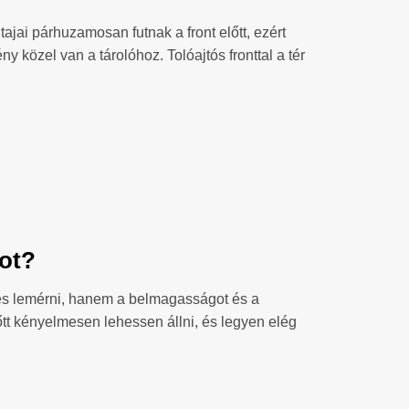
tajai párhuzamosan futnak a front előtt, ezért
 közel van a tárolóhoz. Tolóajtós fronttal a tér
bot?
es lemérni, hanem a belmagasságot és a
lőtt kényelmesen lehessen állni, és legyen elég