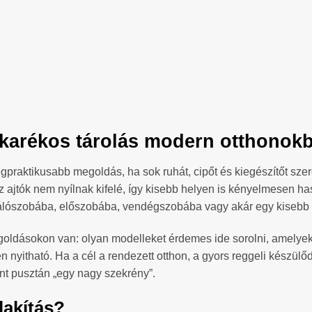
akarékos tárolás modern otthonokba
egpraktikusabb megoldás, ha sok ruhát, cipőt és kiegészítőt sz
az ajtók nem nyílnak kifelé, így kisebb helyen is kényelmesen ha
álószobába, előszobába, vendégszobába vagy akár egy kisebb l
goldásokon van: olyan modelleket érdemes ide sorolni, amelyek
nyitható. Ha a cél a rendezett otthon, a gyors reggeli készülő
nt pusztán „egy nagy szekrény”.
lakítás?