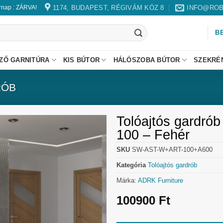
1174, BUDAPEST, RÉGIVÁM KÖZ 8
INFO@ROB
árnap : ZÁRVA!
B
ZŐ GARNITÚRA
KIS BÚTOR
HÁLÓSZOBA BÚTOR
SZEKRÉ
RÓB
Tolóajtós gardró
100 – Fehér
SKU
SW-AST-W+ART-100+A600
Kategória
Tolóajtós gardrób
Márka:
ADRK Furniture
100900
Ft