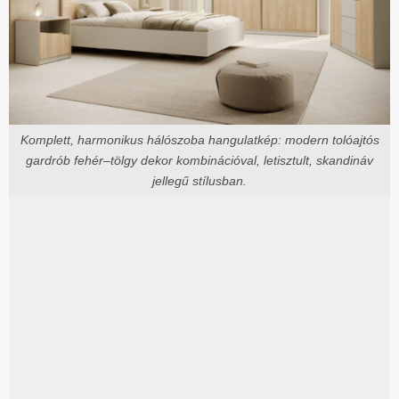
Komplett, harmonikus hálószoba hangulatkép: modern tolóajtós
gardrób fehér–tölgy dekor kombinációval, letisztult, skandináv
jellegű stílusban.