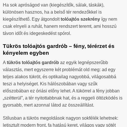
Ha sok apróságod van (kiegészítők, sálak, táskák),
különösen hasznos, ha a belső tér rendezőkkel is
kiegészíthető. Egy átgondolt
tolóajtós szekrény
így nem
csak elnyeli a ruhát, hanem rendszert teremt, ami hosszú
távon időt és idegeskedést spórol.
Tükrös tolóajtós gardrób – fény, térérzet és
kényelem egyben
A
tükrös tolóajtós gardrób
az egyik legnépszerűbb
választás, mert egyszerre két problémát old meg: ad egy
teljes alakos tükröt, és optikailag nagyobbá, világosabbá
teszi a helyiséget. Kis hálószobában vagy szűk
előszobában ez óriási előny lehet. A tükörrel a fény jobban
„szétterül”, a tér nyitottabbnak hat, és a reggeli öltözködés is
gyorsabb, mert azonnal látod az összeállítást.
Stílusban a tükrös megoldások nagyon sokfélék lehetnek:
letisztult modern front, fa hatású keret, világos vagy sötét