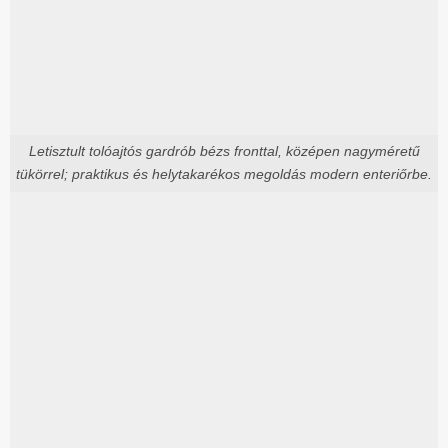
Letisztult tolóajtós gardrób bézs fronttal, középen nagyméretű
tükörrel; praktikus és helytakarékos megoldás modern enteriőrbe.