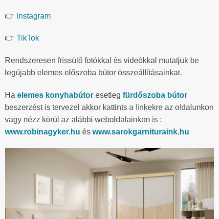
👉
Instagram
👉
TikTok
Rendszeresen frissülő fotókkal és videókkal mutatjuk be
legújabb elemes előszoba bútor összeállításainkat.
Ha
elemes konyhabútor
esetleg
fürdőszoba bútor
beszerzést is tervezel akkor kattints a linkekre az oldalunkon
vagy nézz körül az alábbi weboldalainkon is :
www.robinagyker.hu
és
www.sarokgarnituraink.hu