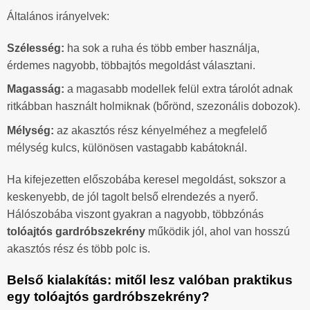
Általános irányelvek:
Szélesség:
ha sok a ruha és több ember használja,
érdemes nagyobb, többajtós megoldást választani.
Magasság:
a magasabb modellek felül extra tárolót adnak
ritkábban használt holmiknak (bőrönd, szezonális dobozok).
Mélység:
az akasztós rész kényelméhez a megfelelő
mélység kulcs, különösen vastagabb kabátoknál.
Ha kifejezetten előszobába keresel megoldást, sokszor a
keskenyebb, de jól tagolt belső elrendezés a nyerő.
Hálószobába viszont gyakran a nagyobb, többzónás
tolóajtós gardróbszekrény
működik jól, ahol van hosszú
akasztós rész és több polc is.
Belső kialakítás: mitől lesz valóban praktikus
egy tolóajtós gardróbszekrény?