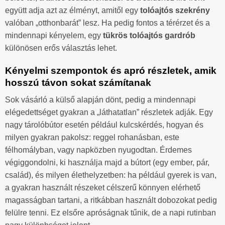
együtt adja azt az élményt, amitől egy
tolóajtós szekrény
valóban „otthonbarát” lesz. Ha pedig fontos a térérzet és a
mindennapi kényelem, egy
tükrös tolóajtós gardrób
különösen erős választás lehet.
Kényelmi szempontok és apró részletek, amik
hosszú távon sokat számítanak
Sok vásárló a külső alapján dönt, pedig a mindennapi
elégedettséget gyakran a „láthatatlan” részletek adják. Egy
nagy tárolóbútor esetén például kulcskérdés, hogyan és
milyen gyakran pakolsz: reggel rohanásban, este
félhomályban, vagy napközben nyugodtan. Érdemes
végiggondolni, ki használja majd a bútort (egy ember, pár,
család), és milyen élethelyzetben: ha például gyerek is van,
a gyakran használt részeket célszerű könnyen elérhető
magasságban tartani, a ritkábban használt dobozokat pedig
felülre tenni. Ez elsőre apróságnak tűnik, de a napi rutinban