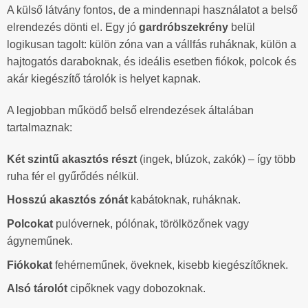
A külső látvány fontos, de a mindennapi használatot a belső
elrendezés dönti el. Egy jó
gardróbszekrény
belül
logikusan tagolt: külön zóna van a vállfás ruháknak, külön a
hajtogatós daraboknak, és ideális esetben fiókok, polcok és
akár kiegészítő tárolók is helyet kapnak.
A legjobban működő belső elrendezések általában
tartalmaznak:
Két szintű akasztós részt
(ingek, blúzok, zakók) – így több
ruha fér el gyűrődés nélkül.
Hosszú akasztós zónát
kabátoknak, ruháknak.
Polcokat
pulóvernek, pólónak, törölközőnek vagy
ágyneműnek.
Fiókokat
fehérneműnek, öveknek, kisebb kiegészítőknek.
Alsó tárolót
cipőknek vagy dobozoknak.