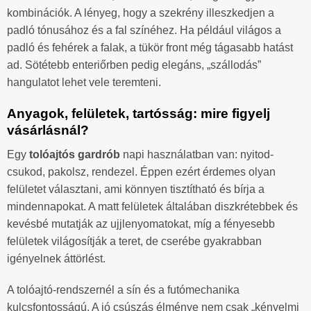
kombinációk. A lényeg, hogy a szekrény illeszkedjen a
padló tónusához és a fal színéhez. Ha például világos a
padló és fehérek a falak, a tükör front még tágasabb hatást
ad. Sötétebb enteriőrben pedig elegáns, „szállodás”
hangulatot lehet vele teremteni.
Anyagok, felületek, tartósság: mire figyelj
vásárlásnál?
Egy
tolóajtós gardrób
napi használatban van: nyitod-
csukod, pakolsz, rendezel. Éppen ezért érdemes olyan
felületet választani, ami könnyen tisztítható és bírja a
mindennapokat. A matt felületek általában diszkrétebbek és
kevésbé mutatják az ujjlenyomatokat, míg a fényesebb
felületek világosítják a teret, de cserébe gyakrabban
igényelnek áttörlést.
A tolóajtó-rendszernél a sín és a futómechanika
kulcsfontosságú. A jó csúszás élménye nem csak „kényelmi