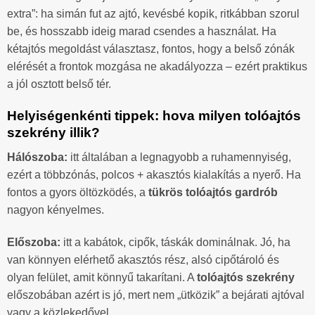
extra”: ha simán fut az ajtó, kevésbé kopik, ritkábban szorul
be, és hosszabb ideig marad csendes a használat. Ha
kétajtós megoldást választasz, fontos, hogy a belső zónák
elérését a frontok mozgása ne akadályozza – ezért praktikus
a jól osztott belső tér.
Helyiségenkénti tippek: hova milyen tolóajtós
szekrény illik?
Hálószoba:
itt általában a legnagyobb a ruhamennyiség,
ezért a többzónás, polcos + akasztós kialakítás a nyerő. Ha
fontos a gyors öltözködés, a
tükrös tolóajtós gardrób
nagyon kényelmes.
Előszoba:
itt a kabátok, cipők, táskák dominálnak. Jó, ha
van könnyen elérhető akasztós rész, alsó cipőtároló és
olyan felület, amit könnyű takarítani. A
tolóajtós szekrény
előszobában azért is jó, mert nem „ütközik” a bejárati ajtóval
vagy a közlekedővel.