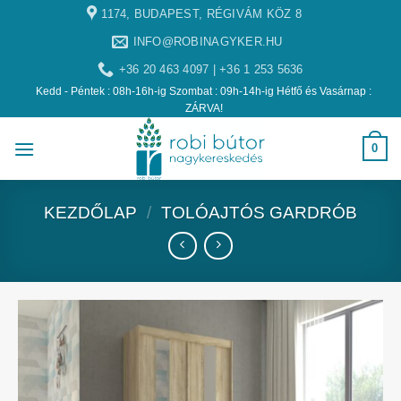
1174, BUDAPEST, RÉGIVÁM KÖZ 8
INFO@ROBINAGYKER.HU
+36 20 463 4097 | +36 1 253 5636
Kedd - Péntek : 08h-16h-ig Szombat : 09h-14h-ig Hétfő és Vasárnap :
ZÁRVA!
0
KEZDŐLAP
/
TOLÓAJTÓS GARDRÓB