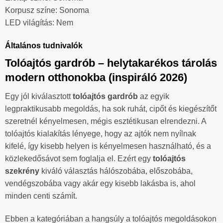
Korpusz színe: Sonoma
LED világítás: Nem
Általános tudnivalók
Tolóajtós gardrób – helytakarékos tárolás
modern otthonokba (inspiráló 2026)
Egy jól kiválasztott
tolóajtós gardrób
az egyik
legpraktikusabb megoldás, ha sok ruhát, cipőt és kiegészítőt
szeretnél kényelmesen, mégis esztétikusan elrendezni. A
tolóajtós kialakítás lényege, hogy az ajtók nem nyílnak
kifelé, így kisebb helyen is kényelmesen használható, és a
közlekedősávot sem foglalja el. Ezért egy
tolóajtós
szekrény
kiváló választás hálószobába, előszobába,
vendégszobába vagy akár egy kisebb lakásba is, ahol
minden centi számít.
Ebben a kategóriában a hangsúly a tolóajtós megoldásokon