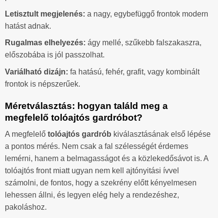
Letisztult megjelenés:
a nagy, egybefüggő frontok modern
hatást adnak.
Rugalmas elhelyezés:
ágy mellé, szűkebb falszakaszra,
előszobába is jól passzolhat.
Variálható dizájn:
fa hatású, fehér, grafit, vagy kombinált
frontok is népszerűek.
Méretválasztás: hogyan találd meg a
megfelelő tolóajtós gardróbot?
A megfelelő
tolóajtós gardrób
kiválasztásának első lépése
a pontos mérés. Nem csak a fal szélességét érdemes
lemérni, hanem a belmagasságot és a közlekedősávot is. A
tolóajtós front miatt ugyan nem kell ajtónyitási ívvel
számolni, de fontos, hogy a szekrény előtt kényelmesen
lehessen állni, és legyen elég hely a rendezéshez,
pakoláshoz.