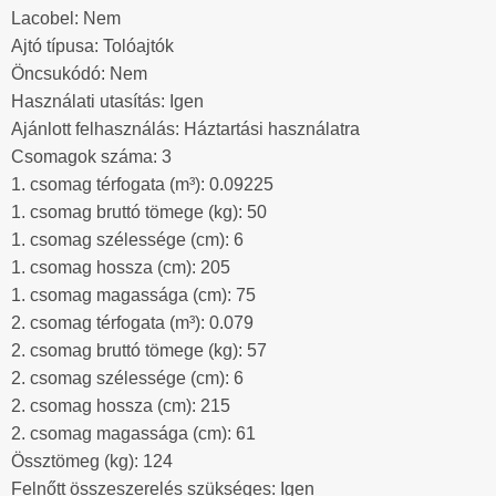
Lacobel: Nem
Ajtó típusa: Tolóajtók
Öncsukódó: Nem
Használati utasítás: Igen
Ajánlott felhasználás: Háztartási használatra
Csomagok száma: 3
1. csomag térfogata (m³): 0.09225
1. csomag bruttó tömege (kg): 50
1. csomag szélessége (cm): 6
1. csomag hossza (cm): 205
1. csomag magassága (cm): 75
2. csomag térfogata (m³): 0.079
2. csomag bruttó tömege (kg): 57
2. csomag szélessége (cm): 6
2. csomag hossza (cm): 215
2. csomag magassága (cm): 61
Össztömeg (kg): 124
Felnőtt összeszerelés szükséges: Igen