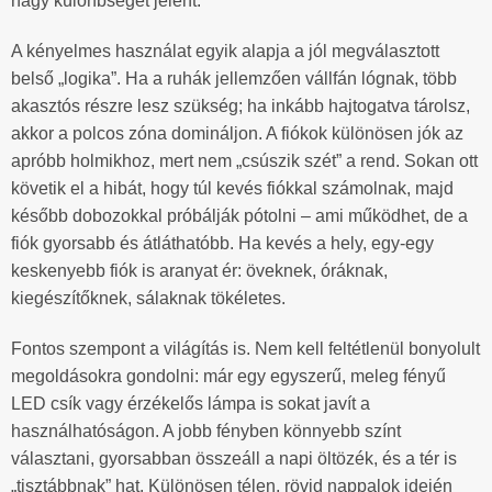
nagy különbséget jelent.
A kényelmes használat egyik alapja a jól megválasztott
belső „logika”. Ha a ruhák jellemzően vállfán lógnak, több
akasztós részre lesz szükség; ha inkább hajtogatva tárolsz,
akkor a polcos zóna domináljon. A fiókok különösen jók az
apróbb holmikhoz, mert nem „csúszik szét” a rend. Sokan ott
követik el a hibát, hogy túl kevés fiókkal számolnak, majd
később dobozokkal próbálják pótolni – ami működhet, de a
fiók gyorsabb és átláthatóbb. Ha kevés a hely, egy-egy
keskenyebb fiók is aranyat ér: öveknek, óráknak,
kiegészítőknek, sálaknak tökéletes.
Fontos szempont a világítás is. Nem kell feltétlenül bonyolult
megoldásokra gondolni: már egy egyszerű, meleg fényű
LED csík vagy érzékelős lámpa is sokat javít a
használhatóságon. A jobb fényben könnyebb színt
választani, gyorsabban összeáll a napi öltözék, és a tér is
„tisztábbnak” hat. Különösen télen, rövid nappalok idején