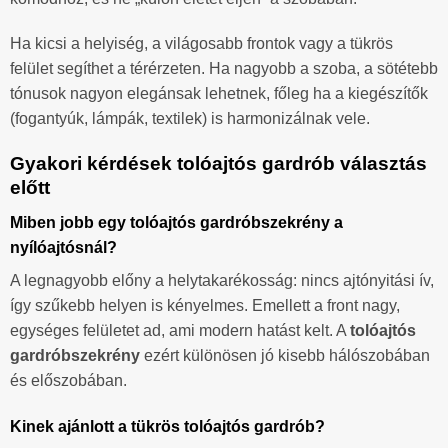
Ha kicsi a helyiség, a világosabb frontok vagy a tükrös
felület segíthet a térérzeten. Ha nagyobb a szoba, a sötétebb
tónusok nagyon elegánsak lehetnek, főleg ha a kiegészítők
(fogantyúk, lámpák, textilek) is harmonizálnak vele.
Gyakori kérdések tolóajtós gardrób választás
előtt
Miben jobb egy tolóajtós gardróbszekrény a
nyílóajtósnál?
A legnagyobb előny a helytakarékosság: nincs ajtónyitási ív,
így szűkebb helyen is kényelmes. Emellett a front nagy,
egységes felületet ad, ami modern hatást kelt. A
tolóajtós
gardróbszekrény
ezért különösen jó kisebb hálószobában
és előszobában.
Kinek ajánlott a tükrös tolóajtós gardrób?