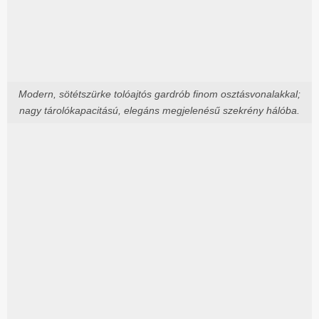
Modern, sötétszürke tolóajtós gardrób finom osztásvonalakkal;
nagy tárolókapacitású, elegáns megjelenésű szekrény hálóba.