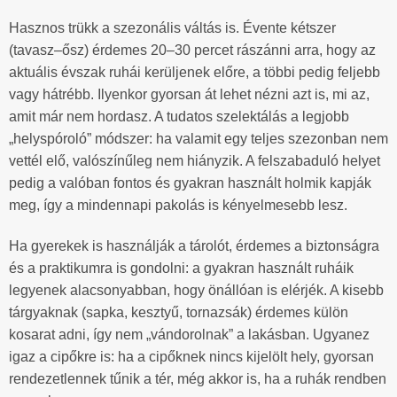
Hasznos trükk a szezonális váltás is. Évente kétszer
(tavasz–ősz) érdemes 20–30 percet rászánni arra, hogy az
aktuális évszak ruhái kerüljenek előre, a többi pedig feljebb
vagy hátrébb. Ilyenkor gyorsan át lehet nézni azt is, mi az,
amit már nem hordasz. A tudatos szelektálás a legjobb
„helyspóroló” módszer: ha valamit egy teljes szezonban nem
vettél elő, valószínűleg nem hiányzik. A felszabaduló helyet
pedig a valóban fontos és gyakran használt holmik kapják
meg, így a mindennapi pakolás is kényelmesebb lesz.
Ha gyerekek is használják a tárolót, érdemes a biztonságra
és a praktikumra is gondolni: a gyakran használt ruháik
legyenek alacsonyabban, hogy önállóan is elérjék. A kisebb
tárgyaknak (sapka, kesztyű, tornazsák) érdemes külön
kosarat adni, így nem „vándorolnak” a lakásban. Ugyanez
igaz a cipőkre is: ha a cipőknek nincs kijelölt hely, gyorsan
rendezetlennek tűnik a tér, még akkor is, ha a ruhák rendben