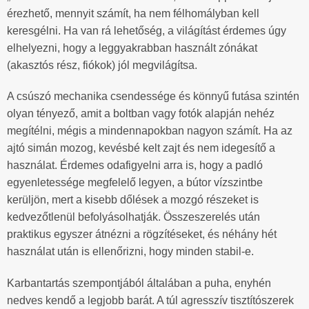
érezhető, mennyit számít, ha nem félhomályban kell
keresgélni. Ha van rá lehetőség, a világítást érdemes úgy
elhelyezni, hogy a leggyakrabban használt zónákat
(akasztós rész, fiókok) jól megvilágítsa.
A csúszó mechanika csendessége és könnyű futása szintén
olyan tényező, amit a boltban vagy fotók alapján nehéz
megítélni, mégis a mindennapokban nagyon számít. Ha az
ajtó simán mozog, kevésbé kelt zajt és nem idegesítő a
használat. Érdemes odafigyelni arra is, hogy a padló
egyenletessége megfelelő legyen, a bútor vízszintbe
kerüljön, mert a kisebb dőlések a mozgó részeket is
kedvezőtlenül befolyásolhatják. Összeszerelés után
praktikus egyszer átnézni a rögzítéseket, és néhány hét
használat után is ellenőrizni, hogy minden stabil-e.
Karbantartás szempontjából általában a puha, enyhén
nedves kendő a legjobb barát. A túl agresszív tisztítószerek