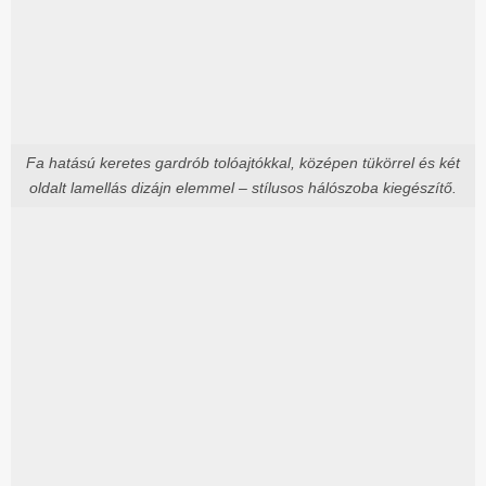
Fa hatású keretes gardrób tolóajtókkal, középen tükörrel és két
oldalt lamellás dizájn elemmel – stílusos hálószoba kiegészítő.