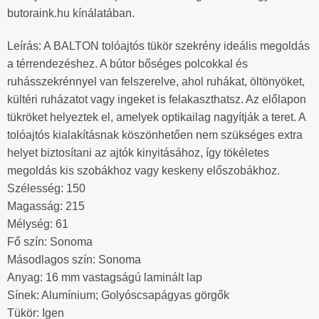
butoraink.hu kínálatában.
Leírás: A BALTON tolóajtós tükör szekrény ideális megoldás
a térrendezéshez. A bútor bőséges polcokkal és
ruhásszekrénnyel van felszerelve, ahol ruhákat, öltönyöket,
kültéri ruházatot vagy ingeket is felakaszthatsz. Az előlapon
tükröket helyeztek el, amelyek optikailag nagyítják a teret. A
tolóajtós kialakításnak köszönhetően nem szükséges extra
helyet biztosítani az ajtók kinyitásához, így tökéletes
megoldás kis szobákhoz vagy keskeny előszobákhoz.
Szélesség: 150
Magasság: 215
Mélység: 61
Fő szín: Sonoma
Másodlagos szín: Sonoma
Anyag: 16 mm vastagságú laminált lap
Sínek: Alumínium; Golyóscsapágyas görgők
Tükör: Igen