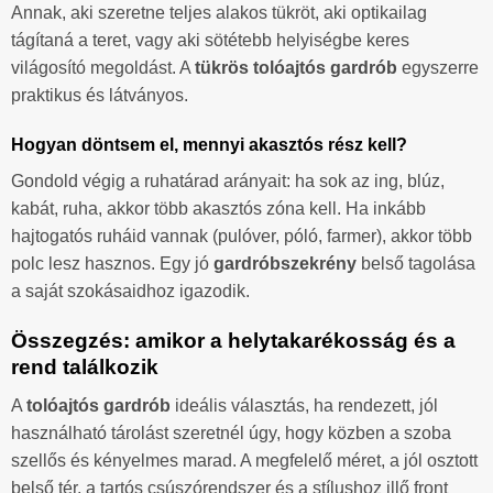
Annak, aki szeretne teljes alakos tükröt, aki optikailag
tágítaná a teret, vagy aki sötétebb helyiségbe keres
világosító megoldást. A
tükrös tolóajtós gardrób
egyszerre
praktikus és látványos.
Hogyan döntsem el, mennyi akasztós rész kell?
Gondold végig a ruhatárad arányait: ha sok az ing, blúz,
kabát, ruha, akkor több akasztós zóna kell. Ha inkább
hajtogatós ruháid vannak (pulóver, póló, farmer), akkor több
polc lesz hasznos. Egy jó
gardróbszekrény
belső tagolása
a saját szokásaidhoz igazodik.
Összegzés: amikor a helytakarékosság és a
rend találkozik
A
tolóajtós gardrób
ideális választás, ha rendezett, jól
használható tárolást szeretnél úgy, hogy közben a szoba
szellős és kényelmes marad. A megfelelő méret, a jól osztott
belső tér, a tartós csúszórendszer és a stílushoz illő front