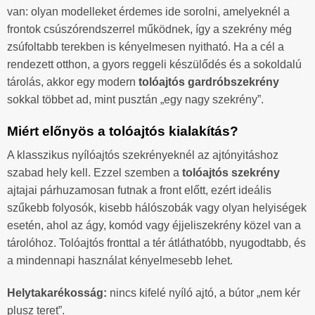
van: olyan modelleket érdemes ide sorolni, amelyeknél a
frontok csúszórendszerrel működnek, így a szekrény még
zsúfoltabb terekben is kényelmesen nyitható. Ha a cél a
rendezett otthon, a gyors reggeli készülődés és a sokoldalú
tárolás, akkor egy modern
tolóajtós gardróbszekrény
sokkal többet ad, mint pusztán „egy nagy szekrény”.
Miért előnyös a tolóajtós kialakítás?
A klasszikus nyílóajtós szekrényeknél az ajtónyitáshoz
szabad hely kell. Ezzel szemben a
tolóajtós szekrény
ajtajai párhuzamosan futnak a front előtt, ezért ideális
szűkebb folyosók, kisebb hálószobák vagy olyan helyiségek
esetén, ahol az ágy, komód vagy éjjeliszekrény közel van a
tárolóhoz. Tolóajtós fronttal a tér átláthatóbb, nyugodtabb, és
a mindennapi használat kényelmesebb lehet.
Helytakarékosság:
nincs kifelé nyíló ajtó, a bútor „nem kér
plusz teret”.