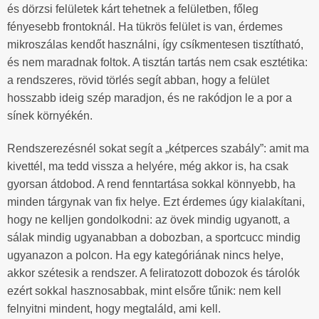
és dörzsi felületek kárt tehetnek a felületben, főleg
fényesebb frontoknál. Ha tükrös felület is van, érdemes
mikroszálas kendőt használni, így csíkmentesen tisztítható,
és nem maradnak foltok. A tisztán tartás nem csak esztétika:
a rendszeres, rövid törlés segít abban, hogy a felület
hosszabb ideig szép maradjon, és ne rakódjon le a por a
sínek környékén.
Rendszerezésnél sokat segít a „kétperces szabály”: amit ma
kivettél, ma tedd vissza a helyére, még akkor is, ha csak
gyorsan átdobod. A rend fenntartása sokkal könnyebb, ha
minden tárgynak van fix helye. Ezt érdemes úgy kialakítani,
hogy ne kelljen gondolkodni: az övek mindig ugyanott, a
sálak mindig ugyanabban a dobozban, a sportcucc mindig
ugyanazon a polcon. Ha egy kategóriának nincs helye,
akkor szétesik a rendszer. A feliratozott dobozok és tárolók
ezért sokkal hasznosabbak, mint elsőre tűnik: nem kell
felnyitni mindent, hogy megtaláld, ami kell.