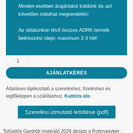
Minden esetben árajánlatot küldünk és azt
követően indulhat megrendelés!
Az oldalunkon lévő összes ADRK termék
beérkezési ideje: maximum 2-3 hét!
AJÁNLATKÉRÉS
Általános tájékoztató a szereléshez, fizetéshez és
legfőképpen a szállításhoz.
Kattints ide.
Szerelési útmutató letöltése (pdf)
Tolóajtós Gardrób inspiráló 2026 design a Robinagyker-