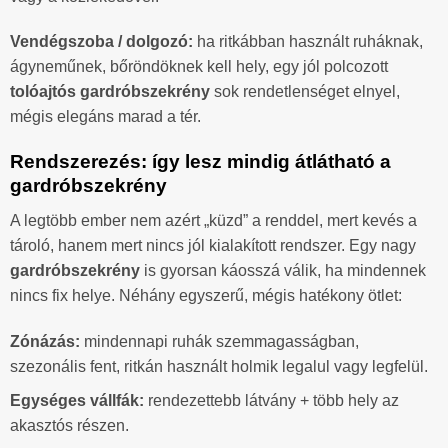
Vendégszoba / dolgozó:
ha ritkábban használt ruháknak,
ágyneműnek, bőröndöknek kell hely, egy jól polcozott
tolóajtós gardróbszekrény
sok rendetlenséget elnyel,
mégis elegáns marad a tér.
Rendszerezés: így lesz mindig átlátható a
gardróbszekrény
A legtöbb ember nem azért „küzd” a renddel, mert kevés a
tároló, hanem mert nincs jól kialakított rendszer. Egy nagy
gardróbszekrény
is gyorsan káosszá válik, ha mindennek
nincs fix helye. Néhány egyszerű, mégis hatékony ötlet:
Zónázás:
mindennapi ruhák szemmagasságban,
szezonális fent, ritkán használt holmik legalul vagy legfelül.
Egységes vállfák:
rendezettebb látvány + több hely az
akasztós részen.