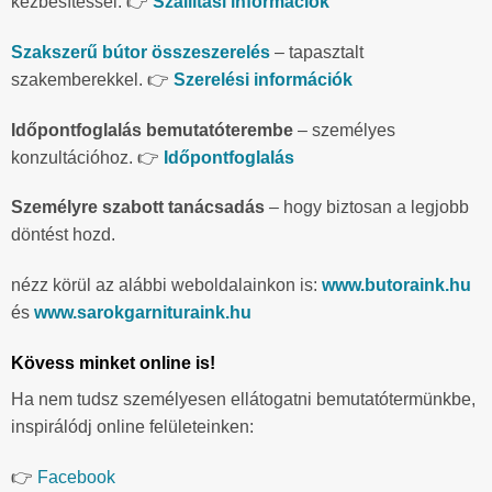
kézbesítéssel. 👉
Szállítási információk
Szakszerű bútor összeszerelés
– tapasztalt
szakemberekkel. 👉
Szerelési információk
Időpontfoglalás bemutatóterembe
– személyes
konzultációhoz. 👉
Időpontfoglalás
Személyre szabott tanácsadás
– hogy biztosan a legjobb
döntést hozd.
nézz körül az alábbi weboldalainkon is:
www.butoraink.hu
és
www.sarokgarnituraink.hu
Kövess minket online is!
Ha nem tudsz személyesen ellátogatni bemutatótermünkbe,
inspirálódj online felületeinken:
👉
Facebook