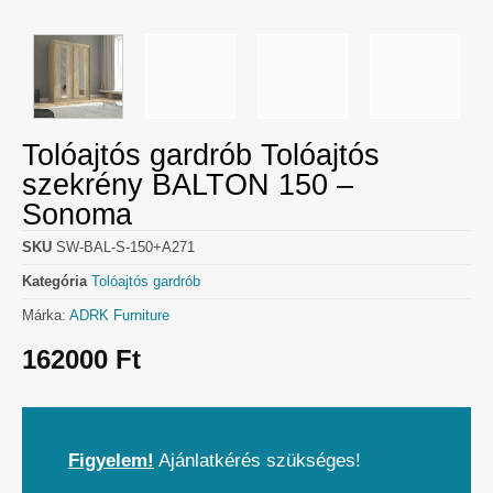
Tolóajtós gardrób Tolóajtós
szekrény BALTON 150 –
Sonoma
SKU
SW-BAL-S-150+A271
Kategória
Tolóajtós gardrób
Márka:
ADRK Furniture
162000
Ft
Figyelem!
Ajánlatkérés szükséges!