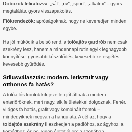
Dobozok feliratozva:
„sál”, „öv”, „sport”, „alkalmi” – gyors
megtalálás, gyors visszapakolás.
Fiókrendezők:
apróságoknak, hogy ne keveredjen minden
egybe.
Ha jól működik a belső rend, a
tolóajtós gardrób
nem csak
szekrény lesz, hanem a mindennapi rutin egyik legnagyobb
könnyítése: gyorsabb készülődés, kevesebb keresgélés,
kevesebb gyűrődés.
Stílusválasztás: modern, letisztult vagy
otthonos fa hatás?
A tolóajtós frontok kifejezetten jól állnak a modern
enteriőröknek, mert nagy, sík felületekkel dolgoznak. Fehér,
világos fa hatás, grafit vagy kombinált frontok –
mindegyiknek megvan a hangulata. A cél az, hogy a
tolóajtós szekrény
illeszkedjen a padlóhoz, az ágyhoz, a
komódhoz, és ne „külön életet éljen” a szobában.