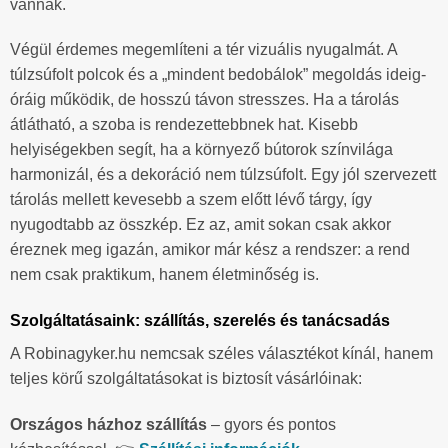
vannak.
Végül érdemes megemlíteni a tér vizuális nyugalmát. A
túlzsúfolt polcok és a „mindent bedobálok” megoldás ideig-
óráig működik, de hosszú távon stresszes. Ha a tárolás
átlátható, a szoba is rendezettebbnek hat. Kisebb
helyiségekben segít, ha a környező bútorok színvilága
harmonizál, és a dekoráció nem túlzsúfolt. Egy jól szervezett
tárolás mellett kevesebb a szem előtt lévő tárgy, így
nyugodtabb az összkép. Ez az, amit sokan csak akkor
éreznek meg igazán, amikor már kész a rendszer: a rend
nem csak praktikum, hanem életminőség is.
Szolgáltatásaink: szállítás, szerelés és tanácsadás
A Robinagyker.hu nemcsak széles választékot kínál, hanem
teljes körű szolgáltatásokat is biztosít vásárlóinak:
Országos házhoz szállítás
– gyors és pontos