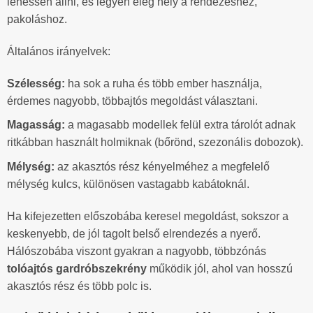
lehessen állni, és legyen elég hely a rendezéshez,
pakoláshoz.
Általános irányelvek:
Szélesség:
ha sok a ruha és több ember használja,
érdemes nagyobb, többajtós megoldást választani.
Magasság:
a magasabb modellek felül extra tárolót adnak
ritkábban használt holmiknak (bőrönd, szezonális dobozok).
Mélység:
az akasztós rész kényelméhez a megfelelő
mélység kulcs, különösen vastagabb kabátoknál.
Ha kifejezetten előszobába keresel megoldást, sokszor a
keskenyebb, de jól tagolt belső elrendezés a nyerő.
Hálószobába viszont gyakran a nagyobb, többzónás
tolóajtós gardróbszekrény
működik jól, ahol van hosszú
akasztós rész és több polc is.