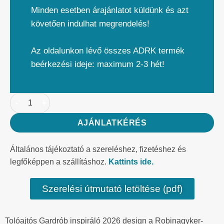
Minden esetben árajánlatot küldünk és azt
követően indulhat megrendelés!
Az oldalunkon lévő összes ADRK termék
beérkezési ideje: maximum 2-3 hét!
AJÁNLATKÉRÉS
Általános tájékoztató a szereléshez, fizetéshez és
legfőképpen a szállításhoz.
Kattints ide.
Szerelési útmutató letöltése (pdf)
Tolóajtós Gardrób inspiráló 2026 design a Robinagyker-