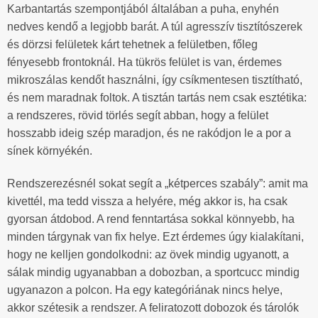
Karbantartás szempontjából általában a puha, enyhén
nedves kendő a legjobb barát. A túl agresszív tisztítószerek
és dörzsi felületek kárt tehetnek a felületben, főleg
fényesebb frontoknál. Ha tükrös felület is van, érdemes
mikroszálas kendőt használni, így csíkmentesen tisztítható,
és nem maradnak foltok. A tisztán tartás nem csak esztétika:
a rendszeres, rövid törlés segít abban, hogy a felület
hosszabb ideig szép maradjon, és ne rakódjon le a por a
sínek környékén.
Rendszerezésnél sokat segít a „kétperces szabály”: amit ma
kivettél, ma tedd vissza a helyére, még akkor is, ha csak
gyorsan átdobod. A rend fenntartása sokkal könnyebb, ha
minden tárgynak van fix helye. Ezt érdemes úgy kialakítani,
hogy ne kelljen gondolkodni: az övek mindig ugyanott, a
sálak mindig ugyanabban a dobozban, a sportcucc mindig
ugyanazon a polcon. Ha egy kategóriának nincs helye,
akkor szétesik a rendszer. A feliratozott dobozok és tárolók