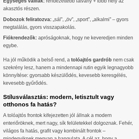
Egységes vállfák:
rendezettebb látvány + több hely az
akasztós részen.
Dobozok feliratozva:
„sál”, „öv”, „sport”, „alkalmi” – gyors
megtalálás, gyors visszapakolás.
Fiókrendezők:
apróságoknak, hogy ne keveredjen minden
egybe.
Ha jól működik a belső rend, a
tolóajtós gardrób
nem csak
szekrény lesz, hanem a mindennapi rutin egyik legnagyobb
könnyítése: gyorsabb készülődés, kevesebb keresgélés,
kevesebb gyűrődés.
Stílusválasztás: modern, letisztult vagy
otthonos fa hatás?
A tolóajtós frontok kifejezetten jól állnak a modern
enteriőröknek, mert nagy, sík felületekkel dolgoznak. Fehér,
világos fa hatás, grafit vagy kombinált frontok –
mindegyiknek megvan a hangulata. A cél az, hogy a