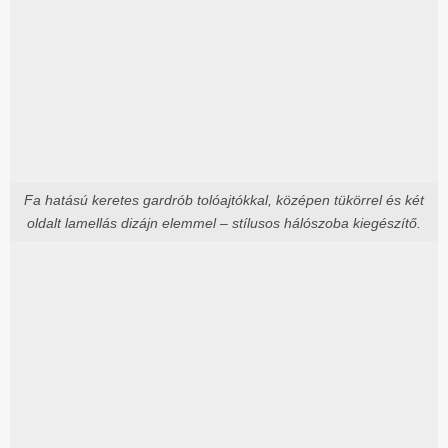
Fa hatású keretes gardrób tolóajtókkal, középen tükörrel és két
oldalt lamellás dizájn elemmel – stílusos hálószoba kiegészítő.