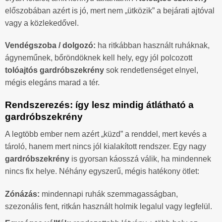
előszobában azért is jó, mert nem „ütközik” a bejárati ajtóval
vagy a közlekedővel.
Vendégszoba / dolgozó:
ha ritkábban használt ruháknak,
ágyneműnek, bőröndöknek kell hely, egy jól polcozott
tolóajtós gardróbszekrény
sok rendetlenséget elnyel,
mégis elegáns marad a tér.
Rendszerezés: így lesz mindig átlátható a
gardróbszekrény
A legtöbb ember nem azért „küzd” a renddel, mert kevés a
tároló, hanem mert nincs jól kialakított rendszer. Egy nagy
gardróbszekrény
is gyorsan káosszá válik, ha mindennek
nincs fix helye. Néhány egyszerű, mégis hatékony ötlet:
Zónázás:
mindennapi ruhák szemmagasságban,
szezonális fent, ritkán használt holmik legalul vagy legfelül.