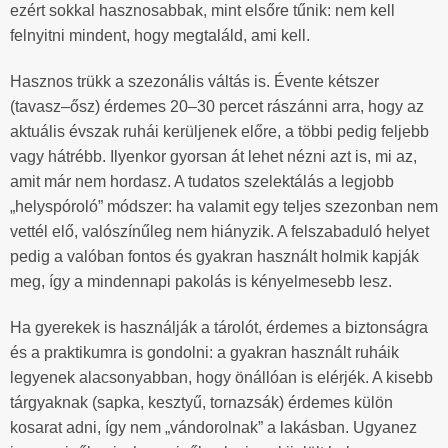
ezért sokkal hasznosabbak, mint elsőre tűnik: nem kell
felnyitni mindent, hogy megtaláld, ami kell.
Hasznos trükk a szezonális váltás is. Évente kétszer
(tavasz–ősz) érdemes 20–30 percet rászánni arra, hogy az
aktuális évszak ruhái kerüljenek előre, a többi pedig feljebb
vagy hátrébb. Ilyenkor gyorsan át lehet nézni azt is, mi az,
amit már nem hordasz. A tudatos szelektálás a legjobb
„helyspóroló” módszer: ha valamit egy teljes szezonban nem
vettél elő, valószínűleg nem hiányzik. A felszabaduló helyet
pedig a valóban fontos és gyakran használt holmik kapják
meg, így a mindennapi pakolás is kényelmesebb lesz.
Ha gyerekek is használják a tárolót, érdemes a biztonságra
és a praktikumra is gondolni: a gyakran használt ruháik
legyenek alacsonyabban, hogy önállóan is elérjék. A kisebb
tárgyaknak (sapka, kesztyű, tornazsák) érdemes külön
kosarat adni, így nem „vándorolnak” a lakásban. Ugyanez