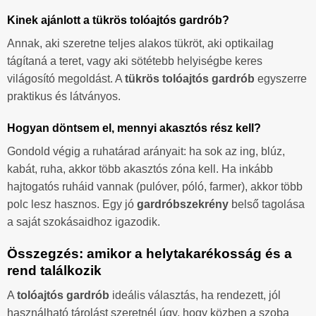
Kinek ajánlott a tükrös tolóajtós gardrób?
Annak, aki szeretne teljes alakos tükröt, aki optikailag
tágítaná a teret, vagy aki sötétebb helyiségbe keres
világosító megoldást. A
tükrös tolóajtós gardrób
egyszerre
praktikus és látványos.
Hogyan döntsem el, mennyi akasztós rész kell?
Gondold végig a ruhatárad arányait: ha sok az ing, blúz,
kabát, ruha, akkor több akasztós zóna kell. Ha inkább
hajtogatós ruháid vannak (pulóver, póló, farmer), akkor több
polc lesz hasznos. Egy jó
gardróbszekrény
belső tagolása
a saját szokásaidhoz igazodik.
Összegzés: amikor a helytakarékosság és a
rend találkozik
A
tolóajtós gardrób
ideális választás, ha rendezett, jól
használható tárolást szeretnél úgy, hogy közben a szoba