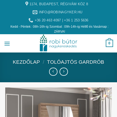
1174, BUDAPEST, RÉGIVÁM KÖZ 8
INFO@ROBINAGYKER.HU
+36 20 463 4097 | +36 1 253 5636
Kedd - Péntek : 08h-16h-ig Szombat : 09h-14h-ig Hétfő és Vasárnap :
ZÁRVA!
0
KEZDŐLAP
/
TOLÓAJTÓS GARDRÓB