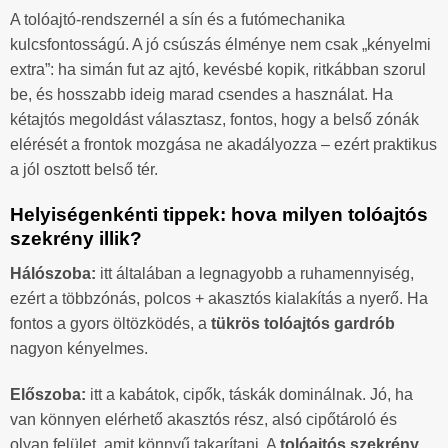
A tolóajtó-rendszernél a sín és a futómechanika
kulcsfontosságú. A jó csúszás élménye nem csak „kényelmi
extra”: ha simán fut az ajtó, kevésbé kopik, ritkábban szorul
be, és hosszabb ideig marad csendes a használat. Ha
kétajtós megoldást választasz, fontos, hogy a belső zónák
elérését a frontok mozgása ne akadályozza – ezért praktikus
a jól osztott belső tér.
Helyiségenkénti tippek: hova milyen tolóajtós
szekrény illik?
Hálószoba:
itt általában a legnagyobb a ruhamennyiség,
ezért a többzónás, polcos + akasztós kialakítás a nyerő. Ha
fontos a gyors öltözködés, a
tükrös tolóajtós gardrób
nagyon kényelmes.
Előszoba:
itt a kabátok, cipők, táskák dominálnak. Jó, ha
van könnyen elérhető akasztós rész, alsó cipőtároló és
olyan felület, amit könnyű takarítani. A
tolóajtós szekrény