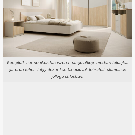
Komplett, harmonikus hálószoba hangulatkép: modern tolóajtós
gardrób fehér–tölgy dekor kombinációval, letisztult, skandináv
jellegű stílusban.