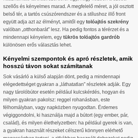
szellős és kényelmes marad. A megfelelő méret, a jól osztott
belső tér, a tartós csúszórendszer és a stílushoz illő front
együtt adja azt az élményt, amitől egy
tolóajtós szekrény
valóban „otthonbarát” lesz. Ha pedig fontos a térérzet és a
mindennapi kényelem, egy
tükrös tolóajtós gardrób
különösen erős választás lehet.
Kényelmi szempontok és apró részletek, amik
hosszú távon sokat számítanak
Sok vásárló a külső alapján dönt, pedig a mindennapi
elégedettséget gyakran a „láthatatlan” részletek adják. Egy
nagy tárolóbútor esetén például kulcskérdés, hogyan és
milyen gyakran pakolsz: reggel rohanásban, este
félhomályban, vagy napközben nyugodtan. Érdemes
végiggondolni, ki használja majd a bútort (egy ember, pár,
család), és milyen élethelyzetben: ha például gyerek is van,
a gyakran használt részeket célszerű könnyen elérhető