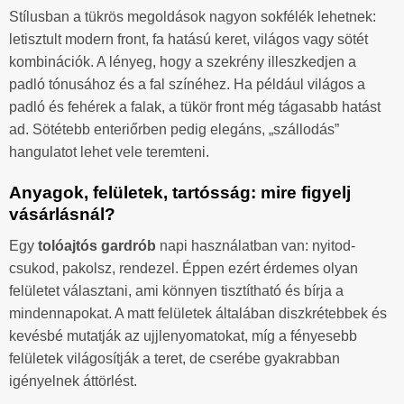
Stílusban a tükrös megoldások nagyon sokfélék lehetnek:
letisztult modern front, fa hatású keret, világos vagy sötét
kombinációk. A lényeg, hogy a szekrény illeszkedjen a
padló tónusához és a fal színéhez. Ha például világos a
padló és fehérek a falak, a tükör front még tágasabb hatást
ad. Sötétebb enteriőrben pedig elegáns, „szállodás”
hangulatot lehet vele teremteni.
Anyagok, felületek, tartósság: mire figyelj
vásárlásnál?
Egy
tolóajtós gardrób
napi használatban van: nyitod-
csukod, pakolsz, rendezel. Éppen ezért érdemes olyan
felületet választani, ami könnyen tisztítható és bírja a
mindennapokat. A matt felületek általában diszkrétebbek és
kevésbé mutatják az ujjlenyomatokat, míg a fényesebb
felületek világosítják a teret, de cserébe gyakrabban
igényelnek áttörlést.