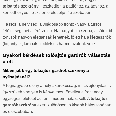
tolóajtós szekrény
illeszkedjen a padlóhoz, az ágyhoz, a
komódhoz, és ne „külön életet éljen” a szobában.
Ha kicsi a helyiség, a világosabb frontok vagy a tükrös
felület segíthet a térérzeten. Ha nagyobb a szoba, a sötétebb
tónusok nagyon elegánsak lehetnek, főleg ha a kiegészítők
(fogantyúk, lámpák, textilek) is harmonizálnak vele.
Gyakori kérdések tolóajtós gardrób választás
előtt
Miben jobb egy tolóajtós gardróbszekrény a
nyílóajtósnál?
A legnagyobb előny a helytakarékosság: nincs ajtónyitási ív,
így szűkebb helyen is kényelmes. Emellett a front nagy,
egységes felületet ad, ami modern hatást kelt. A
tolóajtós
gardróbszekrény
ezért különösen jó kisebb hálószobában
és előszobában.