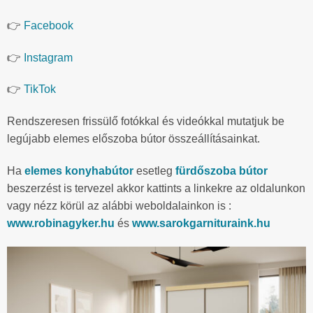
👉
Facebook
👉
Instagram
👉
TikTok
Rendszeresen frissülő fotókkal és videókkal mutatjuk be
legújabb elemes előszoba bútor összeállításainkat.
Ha
elemes konyhabútor
esetleg
fürdőszoba bútor
beszerzést is tervezel akkor kattints a linkekre az oldalunkon
vagy nézz körül az alábbi weboldalainkon is :
www.robinagyker.hu
és
www.sarokgarnituraink.hu