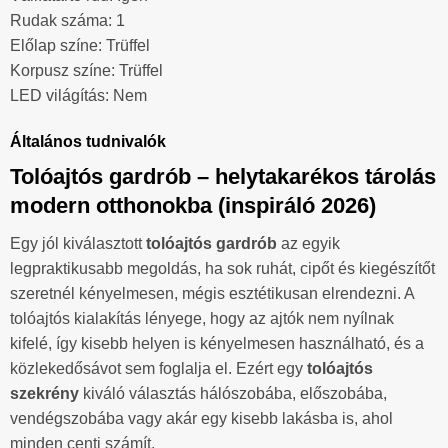
Rudak száma: 1
Előlap színe: Trüffel
Korpusz színe: Trüffel
LED világítás: Nem
Általános tudnivalók
Tolóajtós gardrób – helytakarékos tárolás
modern otthonokba (inspiráló 2026)
Egy jól kiválasztott
tolóajtós gardrób
az egyik
legpraktikusabb megoldás, ha sok ruhát, cipőt és kiegészítőt
szeretnél kényelmesen, mégis esztétikusan elrendezni. A
tolóajtós kialakítás lényege, hogy az ajtók nem nyílnak
kifelé, így kisebb helyen is kényelmesen használható, és a
közlekedősávot sem foglalja el. Ezért egy
tolóajtós
szekrény
kiváló választás hálószobába, előszobába,
vendégszobába vagy akár egy kisebb lakásba is, ahol
minden centi számít.