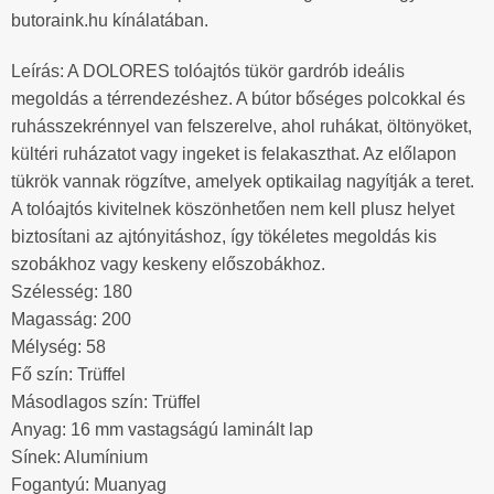
butoraink.hu kínálatában.
Leírás: A DOLORES tolóajtós tükör gardrób ideális
megoldás a térrendezéshez. A bútor bőséges polcokkal és
ruhásszekrénnyel van felszerelve, ahol ruhákat, öltönyöket,
kültéri ruházatot vagy ingeket is felakaszthat. Az előlapon
tükrök vannak rögzítve, amelyek optikailag nagyítják a teret.
A tolóajtós kivitelnek köszönhetően nem kell plusz helyet
biztosítani az ajtónyitáshoz, így tökéletes megoldás kis
szobákhoz vagy keskeny előszobákhoz.
Szélesség: 180
Magasság: 200
Mélység: 58
Fő szín: Trüffel
Másodlagos szín: Trüffel
Anyag: 16 mm vastagságú laminált lap
Sínek: Alumínium
Fogantyú: Muanyag