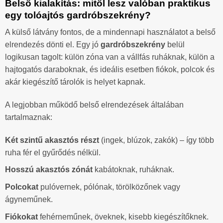
Belső kialakítás: mitől lesz valóban praktikus
egy tolóajtós gardróbszekrény?
A külső látvány fontos, de a mindennapi használatot a belső
elrendezés dönti el. Egy jó
gardróbszekrény
belül
logikusan tagolt: külön zóna van a vállfás ruháknak, külön a
hajtogatós daraboknak, és ideális esetben fiókok, polcok és
akár kiegészítő tárolók is helyet kapnak.
A legjobban működő belső elrendezések általában
tartalmaznak:
Két szintű akasztós részt
(ingek, blúzok, zakók) – így több
ruha fér el gyűrődés nélkül.
Hosszú akasztós zónát
kabátoknak, ruháknak.
Polcokat
pulóvernek, pólónak, törölközőnek vagy
ágyneműnek.
Fiókokat
fehérneműnek, öveknek, kisebb kiegészítőknek.