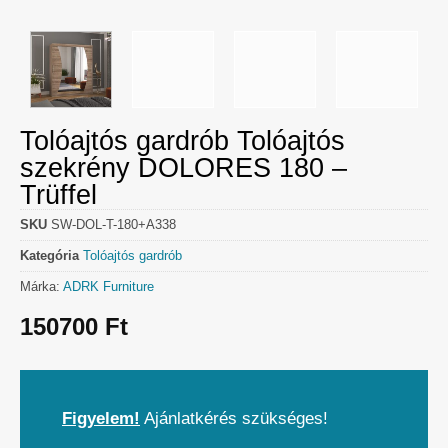
Tolóajtós gardrób Tolóajtós
szekrény DOLORES 180 –
Trüffel
SKU
SW-DOL-T-180+A338
Kategória
Tolóajtós gardrób
Márka:
ADRK Furniture
150700
Ft
Figyelem!
Ajánlatkérés szükséges!