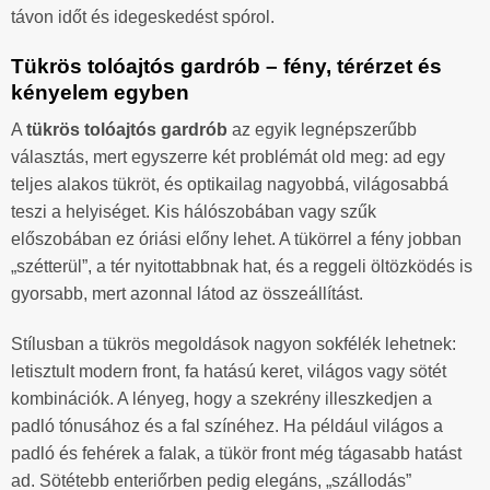
távon időt és idegeskedést spórol.
Tükrös tolóajtós gardrób – fény, térérzet és
kényelem egyben
A
tükrös tolóajtós gardrób
az egyik legnépszerűbb
választás, mert egyszerre két problémát old meg: ad egy
teljes alakos tükröt, és optikailag nagyobbá, világosabbá
teszi a helyiséget. Kis hálószobában vagy szűk
előszobában ez óriási előny lehet. A tükörrel a fény jobban
„szétterül”, a tér nyitottabbnak hat, és a reggeli öltözködés is
gyorsabb, mert azonnal látod az összeállítást.
Stílusban a tükrös megoldások nagyon sokfélék lehetnek:
letisztult modern front, fa hatású keret, világos vagy sötét
kombinációk. A lényeg, hogy a szekrény illeszkedjen a
padló tónusához és a fal színéhez. Ha például világos a
padló és fehérek a falak, a tükör front még tágasabb hatást
ad. Sötétebb enteriőrben pedig elegáns, „szállodás”