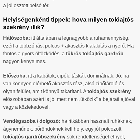
a jól osztott belső tér.
Helyiségenkénti tippek: hova milyen tolóajtós
szekrény illik?
Hálószoba:
itt általában a legnagyobb a ruhamennyiség,
ezért a többzónás, polcos + akasztós kialakítás a nyerő. Ha
fontos a gyors öltözködés, a
tükrös tolóajtós gardrób
nagyon kényelmes.
Előszoba:
itt a kabátok, cipők, táskák dominálnak. Jó, ha
van könnyen elérhető akasztós rész, alsó cipőtároló és
olyan felület, amit könnyű takarítani. A
tolóajtós szekrény
előszobában azért is jó, mert nem „ütközik” a bejárati ajtóval
vagy a közlekedővel.
Vendégszoba / dolgozó:
ha ritkábban használt ruháknak,
ágyneműnek, bőröndöknek kell hely, egy jól polcozott
tolóajtós gardróbszekrény
sok rendetlenséget elnyel,