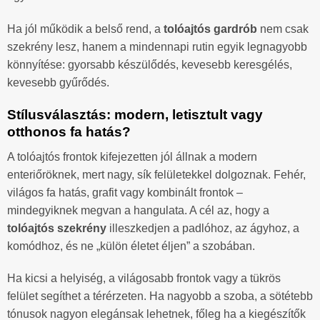
Ha jól működik a belső rend, a
tolóajtós gardrób
nem csak
szekrény lesz, hanem a mindennapi rutin egyik legnagyobb
könnyítése: gyorsabb készülődés, kevesebb keresgélés,
kevesebb gyűrődés.
Stílusválasztás: modern, letisztult vagy
otthonos fa hatás?
A tolóajtós frontok kifejezetten jól állnak a modern
enteriőröknek, mert nagy, sík felületekkel dolgoznak. Fehér,
világos fa hatás, grafit vagy kombinált frontok –
mindegyiknek megvan a hangulata. A cél az, hogy a
tolóajtós szekrény
illeszkedjen a padlóhoz, az ágyhoz, a
komódhoz, és ne „külön életet éljen” a szobában.
Ha kicsi a helyiség, a világosabb frontok vagy a tükrös
felület segíthet a térérzeten. Ha nagyobb a szoba, a sötétebb
tónusok nagyon elegánsak lehetnek, főleg ha a kiegészítők