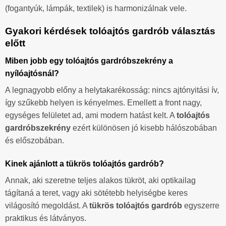
(fogantyúk, lámpák, textilek) is harmonizálnak vele.
Gyakori kérdések tolóajtós gardrób választás
előtt
Miben jobb egy tolóajtós gardróbszekrény a
nyílóajtósnál?
A legnagyobb előny a helytakarékosság: nincs ajtónyitási ív,
így szűkebb helyen is kényelmes. Emellett a front nagy,
egységes felületet ad, ami modern hatást kelt. A
tolóajtós
gardróbszekrény
ezért különösen jó kisebb hálószobában
és előszobában.
Kinek ajánlott a tükrös tolóajtós gardrób?
Annak, aki szeretne teljes alakos tükröt, aki optikailag
tágítaná a teret, vagy aki sötétebb helyiségbe keres
világosító megoldást. A
tükrös tolóajtós gardrób
egyszerre
praktikus és látványos.