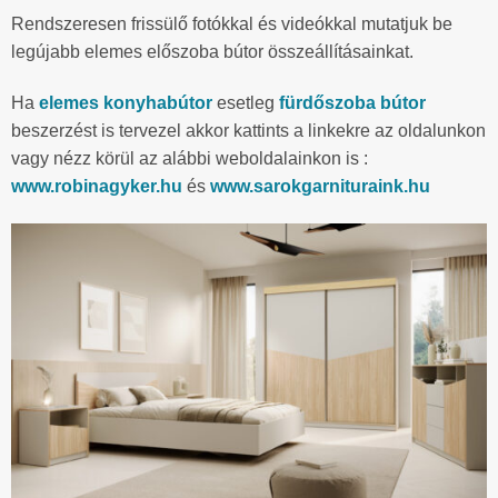
Rendszeresen frissülő fotókkal és videókkal mutatjuk be
legújabb elemes előszoba bútor összeállításainkat.
Ha
elemes konyhabútor
esetleg
fürdőszoba bútor
beszerzést is tervezel akkor kattints a linkekre az oldalunkon
vagy nézz körül az alábbi weboldalainkon is :
www.robinagyker.hu
és
www.sarokgarnituraink.hu