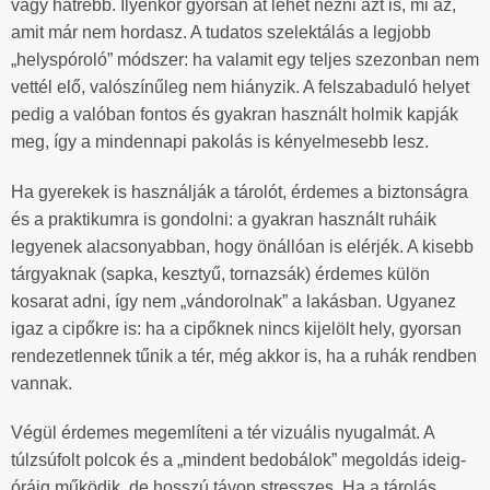
vagy hátrébb. Ilyenkor gyorsan át lehet nézni azt is, mi az,
amit már nem hordasz. A tudatos szelektálás a legjobb
„helyspóroló” módszer: ha valamit egy teljes szezonban nem
vettél elő, valószínűleg nem hiányzik. A felszabaduló helyet
pedig a valóban fontos és gyakran használt holmik kapják
meg, így a mindennapi pakolás is kényelmesebb lesz.
Ha gyerekek is használják a tárolót, érdemes a biztonságra
és a praktikumra is gondolni: a gyakran használt ruháik
legyenek alacsonyabban, hogy önállóan is elérjék. A kisebb
tárgyaknak (sapka, kesztyű, tornazsák) érdemes külön
kosarat adni, így nem „vándorolnak” a lakásban. Ugyanez
igaz a cipőkre is: ha a cipőknek nincs kijelölt hely, gyorsan
rendezetlennek tűnik a tér, még akkor is, ha a ruhák rendben
vannak.
Végül érdemes megemlíteni a tér vizuális nyugalmát. A
túlzsúfolt polcok és a „mindent bedobálok” megoldás ideig-
óráig működik, de hosszú távon stresszes. Ha a tárolás