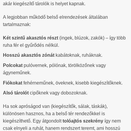
akár kiegészítő tárolók is helyet kapnak.
A legjobban működő belső elrendezések általában
tartalmaznak:
Két szintű akasztós részt
(ingek, blúzok, zakók) – így több
ruha fér el gyűrődés nélkül.
Hosszú akasztós zónát
kabátoknak, ruháknak.
Polcokat
pulóvernek, pólónak, törölközőnek vagy
ágyneműnek.
Fiókokat
fehérneműnek, öveknek, kisebb kiegészítőknek.
Alsó tárolót
cipőknek vagy dobozoknak.
Ha sok apróságod van (kiegészítők, sálak, táskák),
különösen hasznos, ha a belső tér rendezőkkel is
kiegészíthető. Egy átgondolt
tolóajtós szekrény
így nem
csak elnyeli a ruhát, hanem rendszert teremt, ami hosszú