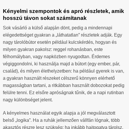
Kényelmi szempontok és apró részletek, amik
hosszú távon sokat számítanak
Sok vásárló a külső alapján dönt, pedig a mindennapi
elégedettséget gyakran a „láthatatlan” részletek adják. Egy
nagy tárolóbútor esetén például kulcskérdés, hogyan és
milyen gyakran pakolsz: reggel rohanásban, este
félhomályban, vagy napközben nyugodtan. Érdemes
végiggondolni, ki használja majd a bútort (egy ember, pár,
család), és milyen élethelyzetben: ha például gyerek is van,
a gyakran használt részeket célszerű könnyen elérhető
magasságban tartani, a ritkábban használt dobozokat pedig
felülre tenni. Ez elsőre apróságnak tűnik, de a napi rutinban
nagy különbséget jelent.
A kényelmes használat egyik alapja a jól megválasztott
belső „logika”. Ha a ruhák jellemzően vállfán lógnak, több
akasztós részre lesz szükség; ha inkább hajtogatva tárolsz,