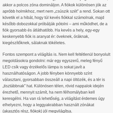
akkor a polcos zóna domináljon. A fiókok különösen jók az
apróbb holmikhoz, mert nem „csúszik szét” a rend. Sokan ott
követik el a hibát, hogy túl kevés fiókkal számolnak, majd
később dobozokkal próbálják pótolni – ami működhet, de a
fiók gyorsabb és átláthatóbb. Ha kevés a hely, egy-egy
keskenyebb fiók is aranyat ér: öveknek, óráknak,
kiegészítőknek, sálaknak tökéletes.
Fontos szempont a világítás is. Nem kell feltétlenül bonyolult
megoldásokra gondolni: már egy egyszerű, meleg fényű
LED csík vagy érzékelős lámpa is sokat javít a
használhatóságon. A jobb fényben könnyebb színt
választani, gyorsabban összeáll a napi öltözék, és a tér is
„tisztábbnak” hat. Különösen télen, rövid nappalok idején
érezhető, mennyit számít, ha nem félhomályban kell
keresgélni. Ha van rá lehetőség, a világítást érdemes úgy
elhelyezni, hogy a leggyakrabban használt zónákat
(akasztós rész, fiókok) jól megvilágítsa.