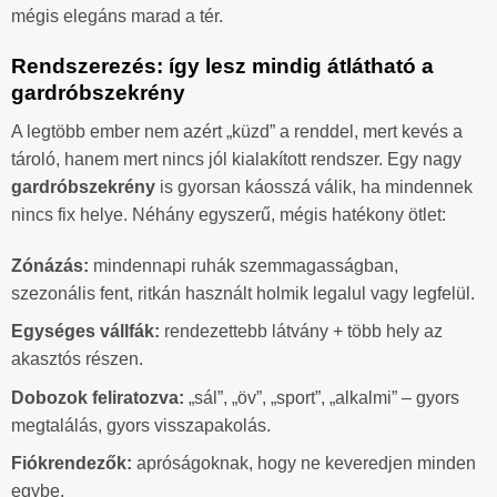
mégis elegáns marad a tér.
Rendszerezés: így lesz mindig átlátható a
gardróbszekrény
A legtöbb ember nem azért „küzd” a renddel, mert kevés a
tároló, hanem mert nincs jól kialakított rendszer. Egy nagy
gardróbszekrény
is gyorsan káosszá válik, ha mindennek
nincs fix helye. Néhány egyszerű, mégis hatékony ötlet:
Zónázás:
mindennapi ruhák szemmagasságban,
szezonális fent, ritkán használt holmik legalul vagy legfelül.
Egységes vállfák:
rendezettebb látvány + több hely az
akasztós részen.
Dobozok feliratozva:
„sál”, „öv”, „sport”, „alkalmi” – gyors
megtalálás, gyors visszapakolás.
Fiókrendezők:
apróságoknak, hogy ne keveredjen minden
egybe.