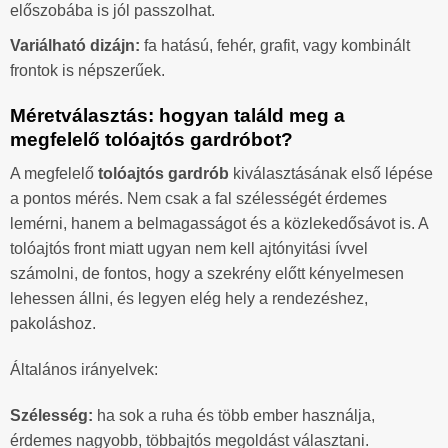
előszobába is jól passzolhat.
Variálható dizájn:
fa hatású, fehér, grafit, vagy kombinált
frontok is népszerűek.
Méretválasztás: hogyan találd meg a
megfelelő tolóajtós gardróbot?
A megfelelő
tolóajtós gardrób
kiválasztásának első lépése
a pontos mérés. Nem csak a fal szélességét érdemes
lemérni, hanem a belmagasságot és a közlekedősávot is. A
tolóajtós front miatt ugyan nem kell ajtónyitási ívvel
számolni, de fontos, hogy a szekrény előtt kényelmesen
lehessen állni, és legyen elég hely a rendezéshez,
pakoláshoz.
Általános irányelvek:
Szélesség:
ha sok a ruha és több ember használja,
érdemes nagyobb, többajtós megoldást választani.