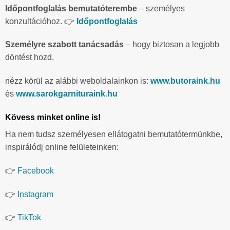
Időpontfoglalás bemutatóterembe
– személyes
konzultációhoz. 👉
Időpontfoglalás
Személyre szabott tanácsadás
– hogy biztosan a legjobb
döntést hozd.
nézz körül az alábbi weboldalainkon is:
www.butoraink.hu
és
www.sarokgarnituraink.hu
Kövess minket online is!
Ha nem tudsz személyesen ellátogatni bemutatótermünkbe,
inspirálódj online felületeinken:
👉
Facebook
👉
Instagram
👉
TikTok