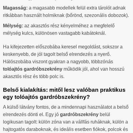
Magasság:
a magasabb modellek felül extra tárolót adnak
ritkábban használt holmiknak (bőrönd, szezonális dobozok).
Mélység:
az akasztós rész kényelméhez a megfelelő
mélység kulcs, különösen vastagabb kabátoknál.
Ha kifejezetten előszobába keresel megoldást, sokszor a
keskenyebb, de jól tagolt belső elrendezés a nyerő.
Hálószobába viszont gyakran a nagyobb, többzónás
tolóajtós gardróbszekrény
működik jól, ahol van hosszú
akasztós rész és több polc is.
Belső kialakítás: mitől lesz valóban praktikus
egy tolóajtós gardróbszekrény?
A külső látvány fontos, de a mindennapi használatot a belső
elrendezés dönti el. Egy jó
gardróbszekrény
belül
logikusan tagolt: külön zóna van a vállfás ruháknak, külön a
hajtogatós daraboknak, és ideális esetben fiókok, polcok és