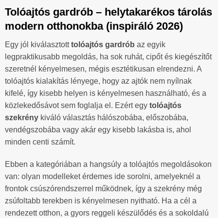
Tolóajtós gardrób – helytakarékos tárolás
modern otthonokba (inspiráló 2026)
Egy jól kiválasztott
tolóajtós gardrób
az egyik
legpraktikusabb megoldás, ha sok ruhát, cipőt és kiegészítőt
szeretnél kényelmesen, mégis esztétikusan elrendezni. A
tolóajtós kialakítás lényege, hogy az ajtók nem nyílnak
kifelé, így kisebb helyen is kényelmesen használható, és a
közlekedősávot sem foglalja el. Ezért egy
tolóajtós
szekrény
kiváló választás hálószobába, előszobába,
vendégszobába vagy akár egy kisebb lakásba is, ahol
minden centi számít.
Ebben a kategóriában a hangsúly a tolóajtós megoldásokon
van: olyan modelleket érdemes ide sorolni, amelyeknél a
frontok csúszórendszerrel működnek, így a szekrény még
zsúfoltabb terekben is kényelmesen nyitható. Ha a cél a
rendezett otthon, a gyors reggeli készülődés és a sokoldalú