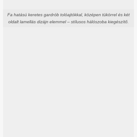
Fa hatású keretes gardrób tolóajtókkal, középen tükörrel és két
oldalt lamellás dizájn elemmel – stílusos hálószoba kiegészítő.