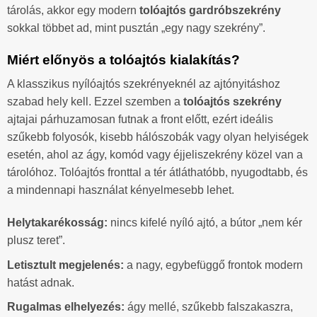
tárolás, akkor egy modern
tolóajtós gardróbszekrény
sokkal többet ad, mint pusztán „egy nagy szekrény”.
Miért előnyös a tolóajtós kialakítás?
A klasszikus nyílóajtós szekrényeknél az ajtónyitáshoz
szabad hely kell. Ezzel szemben a
tolóajtós szekrény
ajtajai párhuzamosan futnak a front előtt, ezért ideális
szűkebb folyosók, kisebb hálószobák vagy olyan helyiségek
esetén, ahol az ágy, komód vagy éjjeliszekrény közel van a
tárolóhoz. Tolóajtós fronttal a tér átláthatóbb, nyugodtabb, és
a mindennapi használat kényelmesebb lehet.
Helytakarékosság:
nincs kifelé nyíló ajtó, a bútor „nem kér
plusz teret”.
Letisztult megjelenés:
a nagy, egybefüggő frontok modern
hatást adnak.
Rugalmas elhelyezés:
ágy mellé, szűkebb falszakaszra,