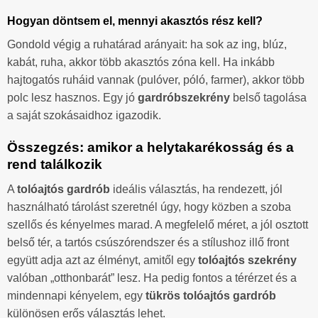
Hogyan döntsem el, mennyi akasztós rész kell?
Gondold végig a ruhatárad arányait: ha sok az ing, blúz,
kabát, ruha, akkor több akasztós zóna kell. Ha inkább
hajtogatós ruháid vannak (pulóver, póló, farmer), akkor több
polc lesz hasznos. Egy jó
gardróbszekrény
belső tagolása
a saját szokásaidhoz igazodik.
Összegzés: amikor a helytakarékosság és a
rend találkozik
A
tolóajtós gardrób
ideális választás, ha rendezett, jól
használható tárolást szeretnél úgy, hogy közben a szoba
szellős és kényelmes marad. A megfelelő méret, a jól osztott
belső tér, a tartós csúszórendszer és a stílushoz illő front
együtt adja azt az élményt, amitől egy
tolóajtós szekrény
valóban „otthonbarát” lesz. Ha pedig fontos a térérzet és a
mindennapi kényelem, egy
tükrös tolóajtós gardrób
különösen erős választás lehet.