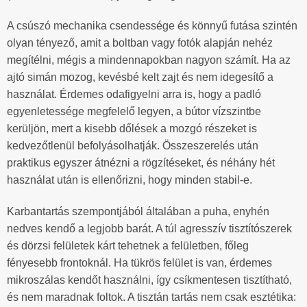
A csúszó mechanika csendessége és könnyű futása szintén
olyan tényező, amit a boltban vagy fotók alapján nehéz
megítélni, mégis a mindennapokban nagyon számít. Ha az
ajtó simán mozog, kevésbé kelt zajt és nem idegesítő a
használat. Érdemes odafigyelni arra is, hogy a padló
egyenletessége megfelelő legyen, a bútor vízszintbe
kerüljön, mert a kisebb dőlések a mozgó részeket is
kedvezőtlenül befolyásolhatják. Összeszerelés után
praktikus egyszer átnézni a rögzítéseket, és néhány hét
használat után is ellenőrizni, hogy minden stabil-e.
Karbantartás szempontjából általában a puha, enyhén
nedves kendő a legjobb barát. A túl agresszív tisztítószerek
és dörzsi felületek kárt tehetnek a felületben, főleg
fényesebb frontoknál. Ha tükrös felület is van, érdemes
mikroszálas kendőt használni, így csíkmentesen tisztítható,
és nem maradnak foltok. A tisztán tartás nem csak esztétika: