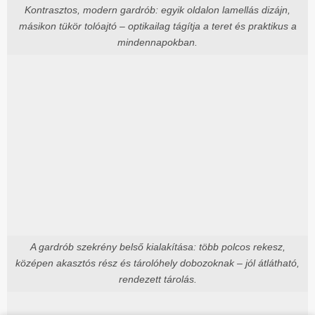
Kontrasztos, modern gardrób: egyik oldalon lamellás dizájn,
másikon tükör tolóajtó – optikailag tágítja a teret és praktikus a
mindennapokban.
A gardrób szekrény belső kialakítása: több polcos rekesz,
középen akasztós rész és tárolóhely dobozoknak – jól átlátható,
rendezett tárolás.