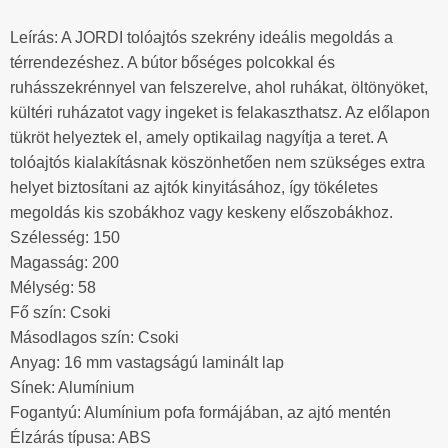
Leírás: A JORDI tolóajtós szekrény ideális megoldás a
térrendezéshez. A bútor bőséges polcokkal és
ruhásszekrénnyel van felszerelve, ahol ruhákat, öltönyöket,
kültéri ruházatot vagy ingeket is felakaszthatsz. Az előlapon
tükröt helyeztek el, amely optikailag nagyítja a teret. A
tolóajtós kialakításnak köszönhetően nem szükséges extra
helyet biztosítani az ajtók kinyitásához, így tökéletes
megoldás kis szobákhoz vagy keskeny előszobákhoz.
Szélesség: 150
Magasság: 200
Mélység: 58
Fő szín: Csoki
Másodlagos szín: Csoki
Anyag: 16 mm vastagságú laminált lap
Sínek: Alumínium
Fogantyú: Alumínium pofa formájában, az ajtó mentén
Élzárás típusa: ABS