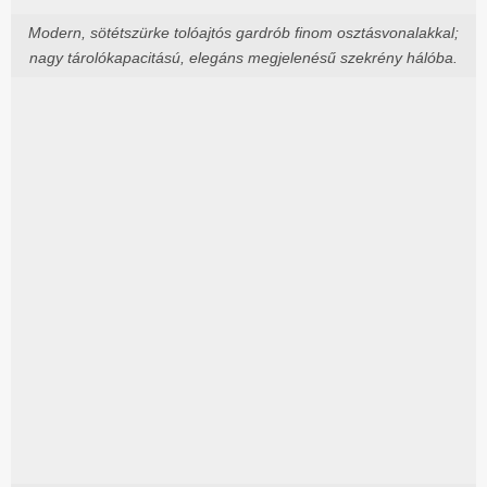
Modern, sötétszürke tolóajtós gardrób finom osztásvonalakkal;
nagy tárolókapacitású, elegáns megjelenésű szekrény hálóba.