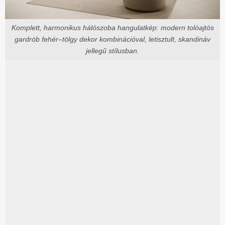
Komplett, harmonikus hálószoba hangulatkép: modern tolóajtós
gardrób fehér–tölgy dekor kombinációval, letisztult, skandináv
jellegű stílusban.