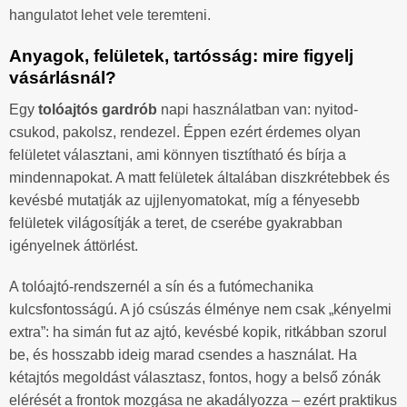
hangulatot lehet vele teremteni.
Anyagok, felületek, tartósság: mire figyelj
vásárlásnál?
Egy
tolóajtós gardrób
napi használatban van: nyitod-
csukod, pakolsz, rendezel. Éppen ezért érdemes olyan
felületet választani, ami könnyen tisztítható és bírja a
mindennapokat. A matt felületek általában diszkrétebbek és
kevésbé mutatják az ujjlenyomatokat, míg a fényesebb
felületek világosítják a teret, de cserébe gyakrabban
igényelnek áttörlést.
A tolóajtó-rendszernél a sín és a futómechanika
kulcsfontosságú. A jó csúszás élménye nem csak „kényelmi
extra”: ha simán fut az ajtó, kevésbé kopik, ritkábban szorul
be, és hosszabb ideig marad csendes a használat. Ha
kétajtós megoldást választasz, fontos, hogy a belső zónák
elérését a frontok mozgása ne akadályozza – ezért praktikus