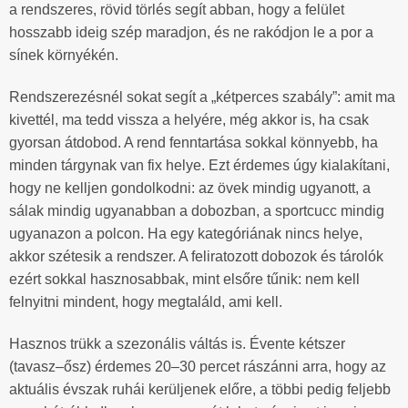
a rendszeres, rövid törlés segít abban, hogy a felület
hosszabb ideig szép maradjon, és ne rakódjon le a por a
sínek környékén.
Rendszerezésnél sokat segít a „kétperces szabály”: amit ma
kivettél, ma tedd vissza a helyére, még akkor is, ha csak
gyorsan átdobod. A rend fenntartása sokkal könnyebb, ha
minden tárgynak van fix helye. Ezt érdemes úgy kialakítani,
hogy ne kelljen gondolkodni: az övek mindig ugyanott, a
sálak mindig ugyanabban a dobozban, a sportcucc mindig
ugyanazon a polcon. Ha egy kategóriának nincs helye,
akkor szétesik a rendszer. A feliratozott dobozok és tárolók
ezért sokkal hasznosabbak, mint elsőre tűnik: nem kell
felnyitni mindent, hogy megtaláld, ami kell.
Hasznos trükk a szezonális váltás is. Évente kétszer
(tavasz–ősz) érdemes 20–30 percet rászánni arra, hogy az
aktuális évszak ruhái kerüljenek előre, a többi pedig feljebb