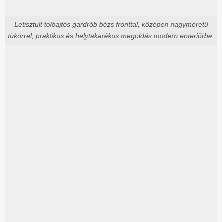
Letisztult tolóajtós gardrób bézs fronttal, középen nagyméretű
tükörrel; praktikus és helytakarékos megoldás modern enteriőrbe.