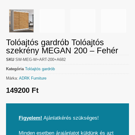
Tolóajtós gardrób Tolóajtós
szekrény MEGAN 200 – Fehér
SKU
SW-MEG-W+ART-200+A682
Kategória
Tolóajtós gardrób
Márka:
ADRK Furniture
149200
Ft
Figyelem!
Ajánlatkérés szükséges!
Minden esetben árajánlatot küldünk és azt