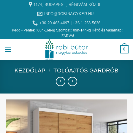
1174, BUDAPEST, RÉGIVÁM KÖZ 8
INFO@ROBINAGYKER.HU
+36 20 463 4097 | +36 1 253 5636
Kedd - Péntek : 08h-16h-ig Szombat : 09h-14h-ig Hétfő és Vasárnap :
ZÁRVA!
0
KEZDŐLAP
/
TOLÓAJTÓS GARDRÓB