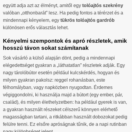
együtt adja azt az élményt, amitől egy
tolóajtós szekrény
valóban „otthonbarát” lesz. Ha pedig fontos a térérzet és a
mindennapi kényelem, egy
tükrös tolóajtós gardrób
különösen erős választás lehet.
Kényelmi szempontok és apró részletek, amik
hosszú távon sokat számítanak
Sok vásárló a külső alapján dönt, pedig a mindennapi
elégedettséget gyakran a „láthatatlan” részletek adják. Egy
nagy tárolóbútor esetén például kulcskérdés, hogyan és
milyen gyakran pakolsz: reggel rohanásban, este
félhomályban, vagy napközben nyugodtan. Érdemes
végiggondolni, ki használja majd a bútort (egy ember, pár,
család), és milyen élethelyzetben: ha például gyerek is van,
a gyakran használt részeket célszerű könnyen elérhető
magasságban tartani, a ritkábban használt dobozokat pedig
felülre tenni. Ez elsőre apróságnak tűnik, de a napi rutinban
nagy különbséget jelent.