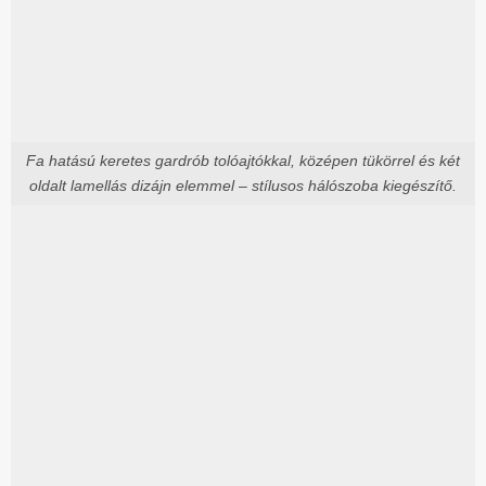
Fa hatású keretes gardrób tolóajtókkal, középen tükörrel és két
oldalt lamellás dizájn elemmel – stílusos hálószoba kiegészítő.