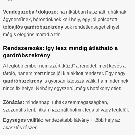
Vendégszoba / dolgozó:
ha ritkábban használt ruháknak,
ágyneműnek, bőröndöknek kell hely, egy jól polcozott
tolóajtós gardróbszekrény
sok rendetlenséget elnyel,
mégis elegáns marad a tér.
Rendszerezés: így lesz mindig átlátható a
gardróbszekrény
A legtöbb ember nem azért „küzd” a renddel, mert kevés a
tároló, hanem mert nincs jól kialakított rendszer. Egy nagy
gardróbszekrény
is gyorsan káosszá válik, ha mindennek
nincs fix helye. Néhány egyszerű, mégis hatékony ötlet:
Zónázás:
mindennapi ruhák szemmagasságban,
szezonális fent, ritkán használt holmik legalul vagy legfelül.
Egységes vállfák:
rendezettebb látvány + több hely az
akasztós részen.