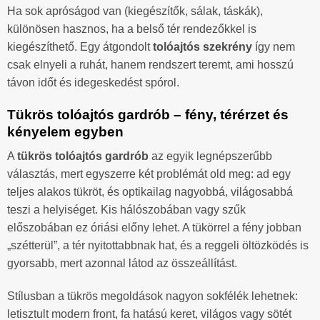
Ha sok apróságod van (kiegészítők, sálak, táskák),
különösen hasznos, ha a belső tér rendezőkkel is
kiegészíthető. Egy átgondolt
tolóajtós szekrény
így nem
csak elnyeli a ruhát, hanem rendszert teremt, ami hosszú
távon időt és idegeskedést spórol.
Tükrös tolóajtós gardrób – fény, térérzet és
kényelem egyben
A
tükrös tolóajtós gardrób
az egyik legnépszerűbb
választás, mert egyszerre két problémát old meg: ad egy
teljes alakos tükröt, és optikailag nagyobbá, világosabbá
teszi a helyiséget. Kis hálószobában vagy szűk
előszobában ez óriási előny lehet. A tükörrel a fény jobban
„szétterül”, a tér nyitottabbnak hat, és a reggeli öltözködés is
gyorsabb, mert azonnal látod az összeállítást.
Stílusban a tükrös megoldások nagyon sokfélék lehetnek:
letisztult modern front, fa hatású keret, világos vagy sötét