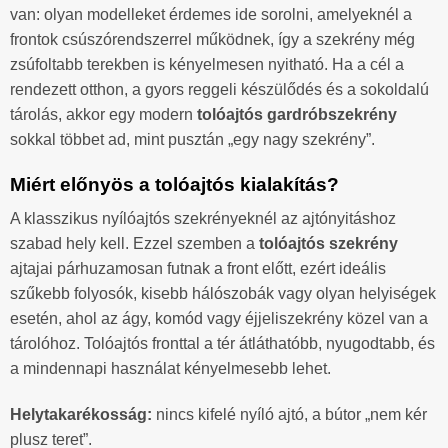
van: olyan modelleket érdemes ide sorolni, amelyeknél a
frontok csúszórendszerrel működnek, így a szekrény még
zsúfoltabb terekben is kényelmesen nyitható. Ha a cél a
rendezett otthon, a gyors reggeli készülődés és a sokoldalú
tárolás, akkor egy modern
tolóajtós gardróbszekrény
sokkal többet ad, mint pusztán „egy nagy szekrény”.
Miért előnyös a tolóajtós kialakítás?
A klasszikus nyílóajtós szekrényeknél az ajtónyitáshoz
szabad hely kell. Ezzel szemben a
tolóajtós szekrény
ajtajai párhuzamosan futnak a front előtt, ezért ideális
szűkebb folyosók, kisebb hálószobák vagy olyan helyiségek
esetén, ahol az ágy, komód vagy éjjeliszekrény közel van a
tárolóhoz. Tolóajtós fronttal a tér átláthatóbb, nyugodtabb, és
a mindennapi használat kényelmesebb lehet.
Helytakarékosság:
nincs kifelé nyíló ajtó, a bútor „nem kér
plusz teret”.