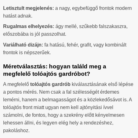
Letisztult megjelenés:
a nagy, egybefüggő frontok modern
hatást adnak.
Rugalmas elhelyezés:
ágy mellé, szűkebb falszakaszra,
előszobába is jól passzolhat.
Variálható dizájn:
fa hatású, fehér, grafit, vagy kombinált
frontok is népszerűek.
Méretválasztás: hogyan találd meg a
megfelelő tolóajtós gardróbot?
A megfelelő
tolóajtós gardrób
kiválasztásának első lépése
a pontos mérés. Nem csak a fal szélességét érdemes
lemérni, hanem a belmagasságot és a közlekedősávot is. A
tolóajtós front miatt ugyan nem kell ajtónyitási ívvel
számolni, de fontos, hogy a szekrény előtt kényelmesen
lehessen állni, és legyen elég hely a rendezéshez,
pakoláshoz.