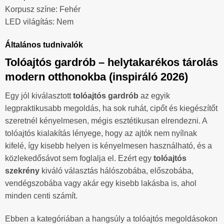
Korpusz színe: Fehér
LED világítás: Nem
Általános tudnivalók
Tolóajtós gardrób – helytakarékos tárolás
modern otthonokba (inspiráló 2026)
Egy jól kiválasztott
tolóajtós gardrób
az egyik
legpraktikusabb megoldás, ha sok ruhát, cipőt és kiegészítőt
szeretnél kényelmesen, mégis esztétikusan elrendezni. A
tolóajtós kialakítás lényege, hogy az ajtók nem nyílnak
kifelé, így kisebb helyen is kényelmesen használható, és a
közlekedősávot sem foglalja el. Ezért egy
tolóajtós
szekrény
kiváló választás hálószobába, előszobába,
vendégszobába vagy akár egy kisebb lakásba is, ahol
minden centi számít.
Ebben a kategóriában a hangsúly a tolóajtós megoldásokon