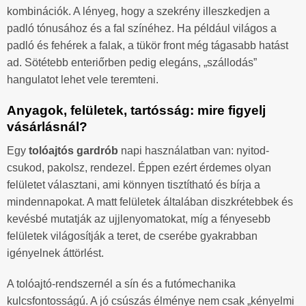
kombinációk. A lényeg, hogy a szekrény illeszkedjen a
padló tónusához és a fal színéhez. Ha például világos a
padló és fehérek a falak, a tükör front még tágasabb hatást
ad. Sötétebb enteriőrben pedig elegáns, „szállodás”
hangulatot lehet vele teremteni.
Anyagok, felületek, tartósság: mire figyelj
vásárlásnál?
Egy
tolóajtós gardrób
napi használatban van: nyitod-
csukod, pakolsz, rendezel. Éppen ezért érdemes olyan
felületet választani, ami könnyen tisztítható és bírja a
mindennapokat. A matt felületek általában diszkrétebbek és
kevésbé mutatják az ujjlenyomatokat, míg a fényesebb
felületek világosítják a teret, de cserébe gyakrabban
igényelnek áttörlést.
A tolóajtó-rendszernél a sín és a futómechanika
kulcsfontosságú. A jó csúszás élménye nem csak „kényelmi