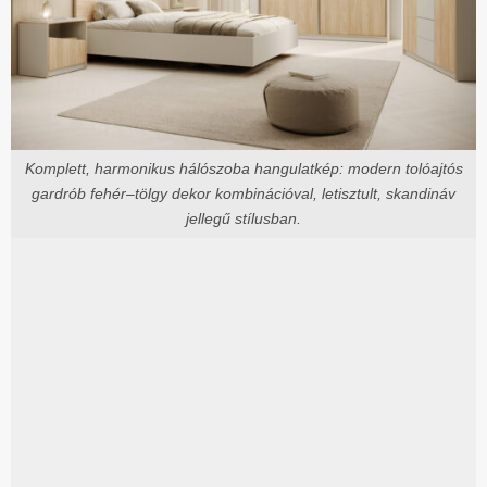
Komplett, harmonikus hálószoba hangulatkép: modern tolóajtós
gardrób fehér–tölgy dekor kombinációval, letisztult, skandináv
jellegű stílusban.