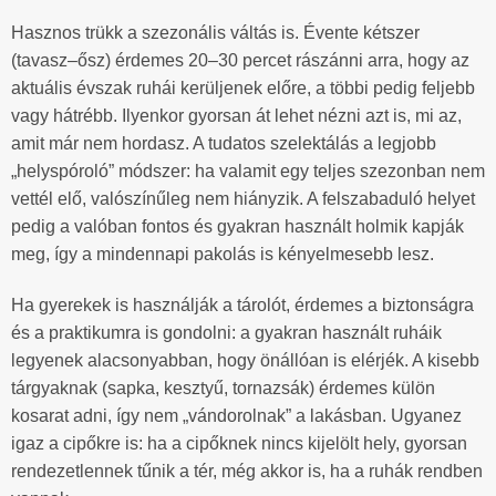
Hasznos trükk a szezonális váltás is. Évente kétszer
(tavasz–ősz) érdemes 20–30 percet rászánni arra, hogy az
aktuális évszak ruhái kerüljenek előre, a többi pedig feljebb
vagy hátrébb. Ilyenkor gyorsan át lehet nézni azt is, mi az,
amit már nem hordasz. A tudatos szelektálás a legjobb
„helyspóroló” módszer: ha valamit egy teljes szezonban nem
vettél elő, valószínűleg nem hiányzik. A felszabaduló helyet
pedig a valóban fontos és gyakran használt holmik kapják
meg, így a mindennapi pakolás is kényelmesebb lesz.
Ha gyerekek is használják a tárolót, érdemes a biztonságra
és a praktikumra is gondolni: a gyakran használt ruháik
legyenek alacsonyabban, hogy önállóan is elérjék. A kisebb
tárgyaknak (sapka, kesztyű, tornazsák) érdemes külön
kosarat adni, így nem „vándorolnak” a lakásban. Ugyanez
igaz a cipőkre is: ha a cipőknek nincs kijelölt hely, gyorsan
rendezetlennek tűnik a tér, még akkor is, ha a ruhák rendben