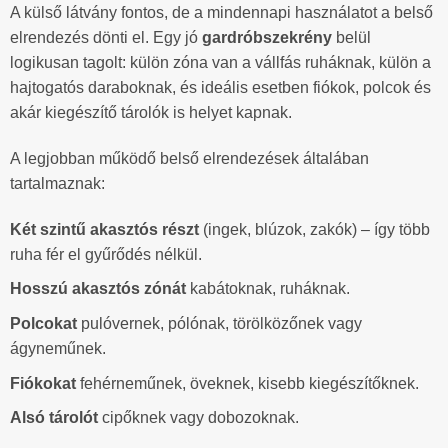
A külső látvány fontos, de a mindennapi használatot a belső
elrendezés dönti el. Egy jó
gardróbszekrény
belül
logikusan tagolt: külön zóna van a vállfás ruháknak, külön a
hajtogatós daraboknak, és ideális esetben fiókok, polcok és
akár kiegészítő tárolók is helyet kapnak.
A legjobban működő belső elrendezések általában
tartalmaznak:
Két szintű akasztós részt
(ingek, blúzok, zakók) – így több
ruha fér el gyűrődés nélkül.
Hosszú akasztós zónát
kabátoknak, ruháknak.
Polcokat
pulóvernek, pólónak, törölközőnek vagy
ágyneműnek.
Fiókokat
fehérneműnek, öveknek, kisebb kiegészítőknek.
Alsó tárolót
cipőknek vagy dobozoknak.