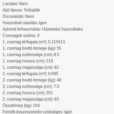
Lacobel: Nem
Ajtó típusa: Tolóajtók
Öncsukódó: Nem
Használati utasítás: Igen
Ajánlott felhasználás: Háztartási használatra
Csomagok száma: 3
1. csomag térfogata (m³): 0.115413
1. csomag bruttó tömege (kg): 55
1. csomag szélessége (cm): 8.5
1. csomag hossza (cm): 219
1. csomag magassága (cm): 62
2. csomag térfogata (m³): 0.095
2. csomag bruttó tömege (kg): 48
2. csomag szélessége (cm): 7.5
2. csomag hossza (cm): 201
2. csomag magassága (cm): 63
Össztömeg (kg): 143
Felnőtt összeszerelés szükséges: Igen