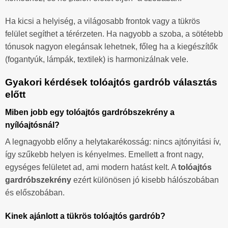
Ha kicsi a helyiség, a világosabb frontok vagy a tükrös
felület segíthet a térérzeten. Ha nagyobb a szoba, a sötétebb
tónusok nagyon elegánsak lehetnek, főleg ha a kiegészítők
(fogantyúk, lámpák, textilek) is harmonizálnak vele.
Gyakori kérdések tolóajtós gardrób választás
előtt
Miben jobb egy tolóajtós gardróbszekrény a
nyílóajtósnál?
A legnagyobb előny a helytakarékosság: nincs ajtónyitási ív,
így szűkebb helyen is kényelmes. Emellett a front nagy,
egységes felületet ad, ami modern hatást kelt. A
tolóajtós
gardróbszekrény
ezért különösen jó kisebb hálószobában
és előszobában.
Kinek ajánlott a tükrös tolóajtós gardrób?