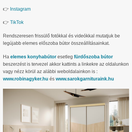
👉
Instagram
👉
TikTok
Rendszeresen frissülő fotókkal és videókkal mutatjuk be
legújabb elemes előszoba bútor összeállításainkat.
Ha
elemes konyhabútor
esetleg
fürdőszoba bútor
beszerzést is tervezel akkor kattints a linkekre az oldalunkon
vagy nézz körül az alábbi weboldalainkon is :
www.robinagyker.hu
és
www.sarokgarnituraink.hu