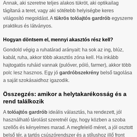
Annak, aki szeretne teljes alakos tükröt, aki optikailag
tágítaná a teret, vagy aki sötétebb helyiségbe keres
világosító megoldást. A
tükrös tolóajtós gardrób
egyszerre
praktikus és látványos.
Hogyan döntsem el, mennyi akasztós rész kell?
Gondold végig a ruhatárad arányait: ha sok az ing, blúz,
kabát, ruha, akkor több akasztós zóna kell. Ha inkább
hajtogatós ruháid vannak (pulóver, póló, farmer), akkor több
polc lesz hasznos. Egy jó
gardróbszekrény
belső tagolása
a saját szokásaidhoz igazodik.
Összegzés: amikor a helytakarékosság és a
rend találkozik
A
tolóajtós gardrób
ideális választás, ha rendezett, jól
használható tárolást szeretnél úgy, hogy közben a szoba
szellős és kényelmes marad. A megfelelő méret, a jól osztott
belső tér, a tartós csúszórendszer és a stílushoz illő front