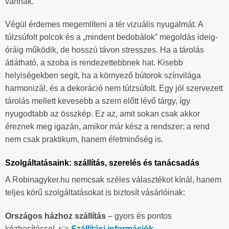
vannak.
Végül érdemes megemlíteni a tér vizuális nyugalmát. A
túlzsúfolt polcok és a „mindent bedobálok” megoldás ideig-
óráig működik, de hosszú távon stresszes. Ha a tárolás
átlátható, a szoba is rendezettebbnek hat. Kisebb
helyiségekben segít, ha a környező bútorok színvilága
harmonizál, és a dekoráció nem túlzsúfolt. Egy jól szervezett
tárolás mellett kevesebb a szem előtt lévő tárgy, így
nyugodtabb az összkép. Ez az, amit sokan csak akkor
éreznek meg igazán, amikor már kész a rendszer: a rend
nem csak praktikum, hanem életminőség is.
Szolgáltatásaink: szállítás, szerelés és tanácsadás
A Robinagyker.hu nemcsak széles választékot kínál, hanem
teljes körű szolgáltatásokat is biztosít vásárlóinak:
Országos házhoz szállítás
– gyors és pontos
kézbesítéssel. 👉
Szállítási információk