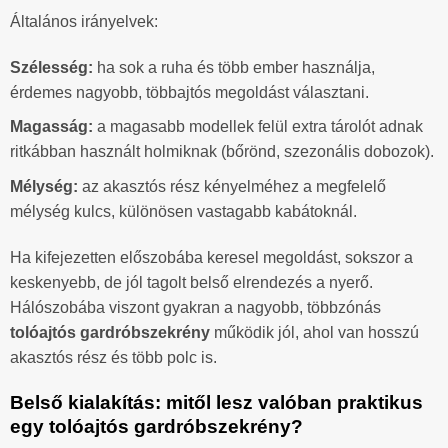
Általános irányelvek:
Szélesség:
ha sok a ruha és több ember használja,
érdemes nagyobb, többajtós megoldást választani.
Magasság:
a magasabb modellek felül extra tárolót adnak
ritkábban használt holmiknak (bőrönd, szezonális dobozok).
Mélység:
az akasztós rész kényelméhez a megfelelő
mélység kulcs, különösen vastagabb kabátoknál.
Ha kifejezetten előszobába keresel megoldást, sokszor a
keskenyebb, de jól tagolt belső elrendezés a nyerő.
Hálószobába viszont gyakran a nagyobb, többzónás
tolóajtós gardróbszekrény
működik jól, ahol van hosszú
akasztós rész és több polc is.
Belső kialakítás: mitől lesz valóban praktikus
egy tolóajtós gardróbszekrény?