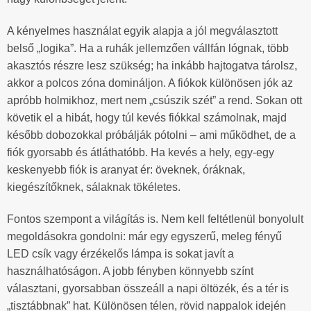
A kényelmes használat egyik alapja a jól megválasztott
belső „logika”. Ha a ruhák jellemzően vállfán lógnak, több
akasztós részre lesz szükség; ha inkább hajtogatva tárolsz,
akkor a polcos zóna domináljon. A fiókok különösen jók az
apróbb holmikhoz, mert nem „csúszik szét” a rend. Sokan ott
követik el a hibát, hogy túl kevés fiókkal számolnak, majd
később dobozokkal próbálják pótolni – ami működhet, de a
fiók gyorsabb és átláthatóbb. Ha kevés a hely, egy-egy
keskenyebb fiók is aranyat ér: öveknek, óráknak,
kiegészítőknek, sálaknak tökéletes.
Fontos szempont a világítás is. Nem kell feltétlenül bonyolult
megoldásokra gondolni: már egy egyszerű, meleg fényű
LED csík vagy érzékelős lámpa is sokat javít a
használhatóságon. A jobb fényben könnyebb színt
választani, gyorsabban összeáll a napi öltözék, és a tér is
„tisztábbnak” hat. Különösen télen, rövid nappalok idején