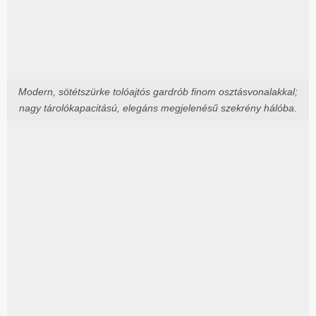
Modern, sötétszürke tolóajtós gardrób finom osztásvonalakkal;
nagy tárolókapacitású, elegáns megjelenésű szekrény hálóba.