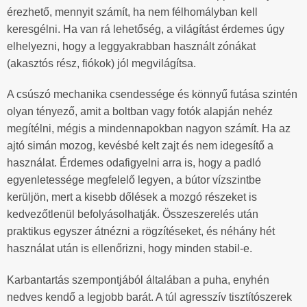
érezhető, mennyit számít, ha nem félhomályban kell
keresgélni. Ha van rá lehetőség, a világítást érdemes úgy
elhelyezni, hogy a leggyakrabban használt zónákat
(akasztós rész, fiókok) jól megvilágítsa.
A csúszó mechanika csendessége és könnyű futása szintén
olyan tényező, amit a boltban vagy fotók alapján nehéz
megítélni, mégis a mindennapokban nagyon számít. Ha az
ajtó simán mozog, kevésbé kelt zajt és nem idegesítő a
használat. Érdemes odafigyelni arra is, hogy a padló
egyenletessége megfelelő legyen, a bútor vízszintbe
kerüljön, mert a kisebb dőlések a mozgó részeket is
kedvezőtlenül befolyásolhatják. Összeszerelés után
praktikus egyszer átnézni a rögzítéseket, és néhány hét
használat után is ellenőrizni, hogy minden stabil-e.
Karbantartás szempontjából általában a puha, enyhén
nedves kendő a legjobb barát. A túl agresszív tisztítószerek