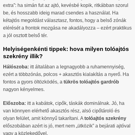
extra”: ha simán fut az ajtó, kevésbé kopik, ritkábban szorul
be, és hosszabb ideig marad csendes a használat. Ha
kétajtós megoldást választasz, fontos, hogy a belső zónák
elérését a frontok mozgása ne akadályozza – ezért praktikus
a jól osztott belső tér.
Helyiségenkénti tippek: hova milyen tolóajtós
szekrény illik?
Hálószoba:
itt általában a legnagyobb a ruhamennyiség,
ezért a többzónás, polcos + akasztós kialakítás a nyerő. Ha
fontos a gyors öltözködés, a
tükrös tolóajtós gardrób
nagyon kényelmes.
Előszoba:
itt a kabátok, cipők, táskák dominálnak. Jó, ha
van könnyen elérhető akasztós rész, alsó cipőtároló és
olyan felület, amit könnyű takarítani. A
tolóajtós szekrény
előszobában azért is jó, mert nem „ütközik” a bejárati ajtóval
vagy a közlekedővel.