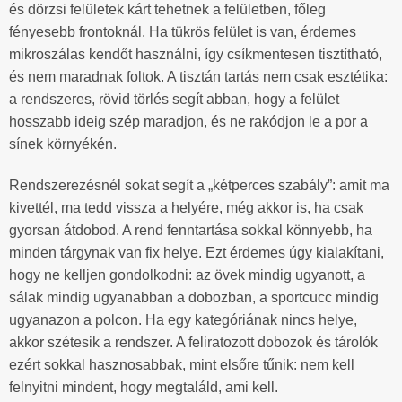
és dörzsi felületek kárt tehetnek a felületben, főleg
fényesebb frontoknál. Ha tükrös felület is van, érdemes
mikroszálas kendőt használni, így csíkmentesen tisztítható,
és nem maradnak foltok. A tisztán tartás nem csak esztétika:
a rendszeres, rövid törlés segít abban, hogy a felület
hosszabb ideig szép maradjon, és ne rakódjon le a por a
sínek környékén.
Rendszerezésnél sokat segít a „kétperces szabály”: amit ma
kivettél, ma tedd vissza a helyére, még akkor is, ha csak
gyorsan átdobod. A rend fenntartása sokkal könnyebb, ha
minden tárgynak van fix helye. Ezt érdemes úgy kialakítani,
hogy ne kelljen gondolkodni: az övek mindig ugyanott, a
sálak mindig ugyanabban a dobozban, a sportcucc mindig
ugyanazon a polcon. Ha egy kategóriának nincs helye,
akkor szétesik a rendszer. A feliratozott dobozok és tárolók
ezért sokkal hasznosabbak, mint elsőre tűnik: nem kell
felnyitni mindent, hogy megtaláld, ami kell.