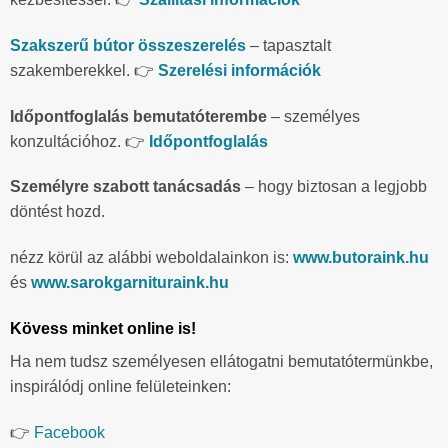
Szakszerű bútor összeszerelés
– tapasztalt
szakemberekkel. 👉
Szerelési információk
Időpontfoglalás bemutatóterembe
– személyes
konzultációhoz. 👉
Időpontfoglalás
Személyre szabott tanácsadás
– hogy biztosan a legjobb
döntést hozd.
nézz körül az alábbi weboldalainkon is:
www.butoraink.hu
és
www.sarokgarnituraink.hu
Kövess minket online is!
Ha nem tudsz személyesen ellátogatni bemutatótermünkbe,
inspirálódj online felületeinken:
👉
Facebook