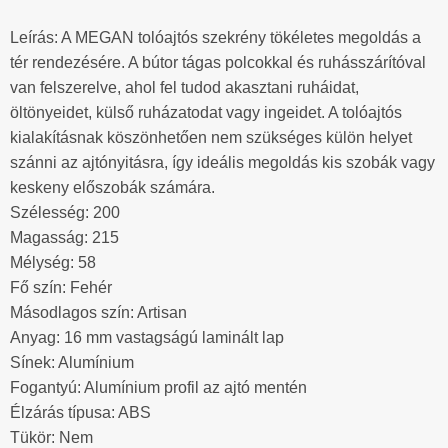
Leírás: A MEGAN tolóajtós szekrény tökéletes megoldás a
tér rendezésére. A bútor tágas polcokkal és ruhásszárítóval
van felszerelve, ahol fel tudod akasztani ruháidat,
öltönyeidet, külső ruházatodat vagy ingeidet. A tolóajtós
kialakításnak köszönhetően nem szükséges külön helyet
szánni az ajtónyitásra, így ideális megoldás kis szobák vagy
keskeny előszobák számára.
Szélesség: 200
Magasság: 215
Mélység: 58
Fő szín: Fehér
Másodlagos szín: Artisan
Anyag: 16 mm vastagságú laminált lap
Sínek: Alumínium
Fogantyú: Alumínium profil az ajtó mentén
Élzárás típusa: ABS
Tükör: Nem