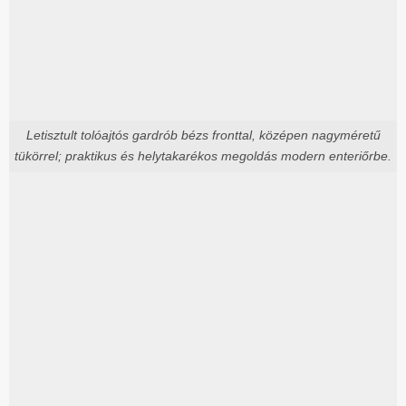
Letisztult tolóajtós gardrób bézs fronttal, középen nagyméretű
tükörrel; praktikus és helytakarékos megoldás modern enteriőrbe.