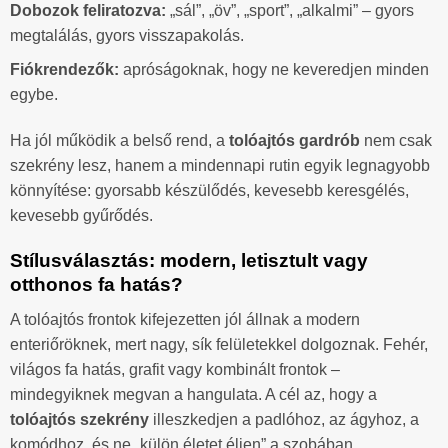
Dobozok feliratozva:
„sál”, „öv”, „sport”, „alkalmi” – gyors
megtalálás, gyors visszapakolás.
Fiókrendezők:
apróságoknak, hogy ne keveredjen minden
egybe.
Ha jól működik a belső rend, a
tolóajtós gardrób
nem csak
szekrény lesz, hanem a mindennapi rutin egyik legnagyobb
könnyítése: gyorsabb készülődés, kevesebb keresgélés,
kevesebb gyűrődés.
Stílusválasztás: modern, letisztult vagy
otthonos fa hatás?
A tolóajtós frontok kifejezetten jól állnak a modern
enteriőröknek, mert nagy, sík felületekkel dolgoznak. Fehér,
világos fa hatás, grafit vagy kombinált frontok –
mindegyiknek megvan a hangulata. A cél az, hogy a
tolóajtós szekrény
illeszkedjen a padlóhoz, az ágyhoz, a
komódhoz, és ne „külön életet éljen” a szobában.