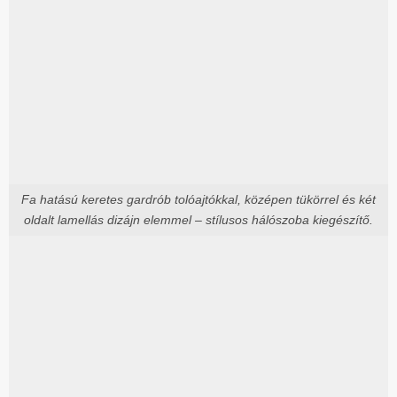
Fa hatású keretes gardrób tolóajtókkal, középen tükörrel és két
oldalt lamellás dizájn elemmel – stílusos hálószoba kiegészítő.