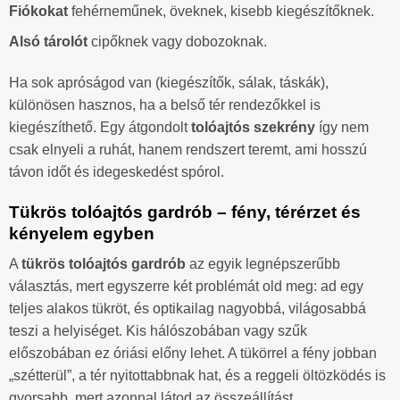
Fiókokat
fehérneműnek, öveknek, kisebb kiegészítőknek.
Alsó tárolót
cipőknek vagy dobozoknak.
Ha sok apróságod van (kiegészítők, sálak, táskák),
különösen hasznos, ha a belső tér rendezőkkel is
kiegészíthető. Egy átgondolt
tolóajtós szekrény
így nem
csak elnyeli a ruhát, hanem rendszert teremt, ami hosszú
távon időt és idegeskedést spórol.
Tükrös tolóajtós gardrób – fény, térérzet és
kényelem egyben
A
tükrös tolóajtós gardrób
az egyik legnépszerűbb
választás, mert egyszerre két problémát old meg: ad egy
teljes alakos tükröt, és optikailag nagyobbá, világosabbá
teszi a helyiséget. Kis hálószobában vagy szűk
előszobában ez óriási előny lehet. A tükörrel a fény jobban
„szétterül”, a tér nyitottabbnak hat, és a reggeli öltözködés is
gyorsabb, mert azonnal látod az összeállítást.