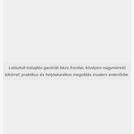
Letisztult tolóajtós gardrób bézs fronttal, középen nagyméretű
tükörrel; praktikus és helytakarékos megoldás modern enteriőrbe.