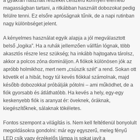
a gyakran használt részeket célszerű könnyen elérhető
magasságban tartani, a ritkábban használt dobozokat pedig
felülre tenni. Ez elsőre apróságnak tűnik, de a napi rutinban
nagy különbséget jelent.
A kényelmes használat egyik alapja a jól megválasztott
belső „logika”. Ha a ruhák jellemzően vállfán lógnak, több
akasztós részre lesz szükség; ha inkább hajtogatva tárolsz,
akkor a polcos zóna domináljon. A fiókok különösen jók az
apróbb holmikhoz, mert nem „csúszik szét” a rend. Sokan ott
követik el a hibát, hogy túl kevés fiókkal számolnak, majd
később dobozokkal próbálják pótolni – ami működhet, de a
fiók gyorsabb és átláthatóbb. Ha kevés a hely, egy-egy
keskenyebb fiók is aranyat ér: öveknek, óráknak,
kiegészítőknek, sálaknak tökéletes.
Fontos szempont a világítás is. Nem kell feltétlenül bonyolult
megoldásokra gondolni: már egy egyszerű, meleg fényű
LED csík vagy érzékelős lámpa is sokat javít a