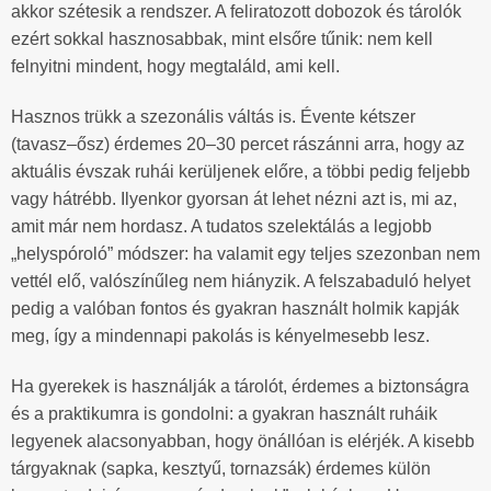
akkor szétesik a rendszer. A feliratozott dobozok és tárolók
ezért sokkal hasznosabbak, mint elsőre tűnik: nem kell
felnyitni mindent, hogy megtaláld, ami kell.
Hasznos trükk a szezonális váltás is. Évente kétszer
(tavasz–ősz) érdemes 20–30 percet rászánni arra, hogy az
aktuális évszak ruhái kerüljenek előre, a többi pedig feljebb
vagy hátrébb. Ilyenkor gyorsan át lehet nézni azt is, mi az,
amit már nem hordasz. A tudatos szelektálás a legjobb
„helyspóroló” módszer: ha valamit egy teljes szezonban nem
vettél elő, valószínűleg nem hiányzik. A felszabaduló helyet
pedig a valóban fontos és gyakran használt holmik kapják
meg, így a mindennapi pakolás is kényelmesebb lesz.
Ha gyerekek is használják a tárolót, érdemes a biztonságra
és a praktikumra is gondolni: a gyakran használt ruháik
legyenek alacsonyabban, hogy önállóan is elérjék. A kisebb
tárgyaknak (sapka, kesztyű, tornazsák) érdemes külön