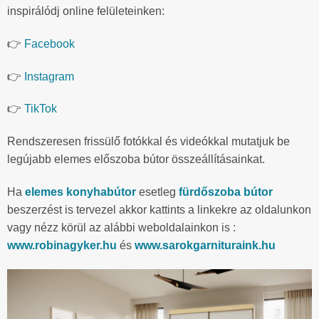
inspirálódj online felületeinken:
👉
Facebook
👉
Instagram
👉
TikTok
Rendszeresen frissülő fotókkal és videókkal mutatjuk be
legújabb elemes előszoba bútor összeállításainkat.
Ha
elemes konyhabútor
esetleg
fürdőszoba bútor
beszerzést is tervezel akkor kattints a linkekre az oldalunkon
vagy nézz körül az alábbi weboldalainkon is :
www.robinagyker.hu
és
www.sarokgarnituraink.hu