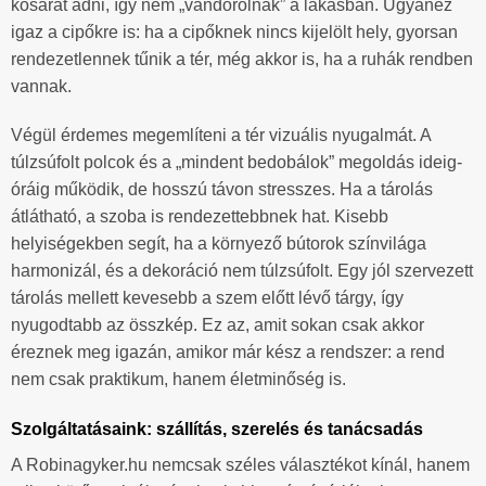
kosarat adni, így nem „vándorolnak” a lakásban. Ugyanez
igaz a cipőkre is: ha a cipőknek nincs kijelölt hely, gyorsan
rendezetlennek tűnik a tér, még akkor is, ha a ruhák rendben
vannak.
Végül érdemes megemlíteni a tér vizuális nyugalmát. A
túlzsúfolt polcok és a „mindent bedobálok” megoldás ideig-
óráig működik, de hosszú távon stresszes. Ha a tárolás
átlátható, a szoba is rendezettebbnek hat. Kisebb
helyiségekben segít, ha a környező bútorok színvilága
harmonizál, és a dekoráció nem túlzsúfolt. Egy jól szervezett
tárolás mellett kevesebb a szem előtt lévő tárgy, így
nyugodtabb az összkép. Ez az, amit sokan csak akkor
éreznek meg igazán, amikor már kész a rendszer: a rend
nem csak praktikum, hanem életminőség is.
Szolgáltatásaink: szállítás, szerelés és tanácsadás
A Robinagyker.hu nemcsak széles választékot kínál, hanem