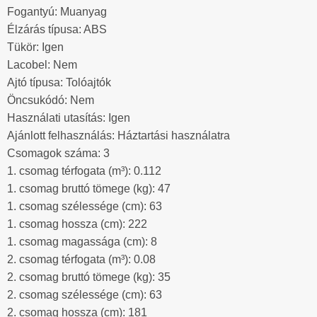
Fogantyú: Muanyag
Élzárás típusa: ABS
Tükör: Igen
Lacobel: Nem
Ajtó típusa: Tolóajtók
Öncsukódó: Nem
Használati utasítás: Igen
Ajánlott felhasználás: Háztartási használatra
Csomagok száma: 3
1. csomag térfogata (m³): 0.112
1. csomag bruttó tömege (kg): 47
1. csomag szélessége (cm): 63
1. csomag hossza (cm): 222
1. csomag magassága (cm): 8
2. csomag térfogata (m³): 0.08
2. csomag bruttó tömege (kg): 35
2. csomag szélessége (cm): 63
2. csomag hossza (cm): 181