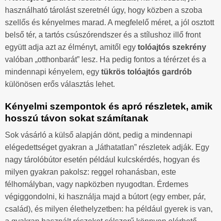
használható tárolást szeretnél úgy, hogy közben a szoba
szellős és kényelmes marad. A megfelelő méret, a jól osztott
belső tér, a tartós csúszórendszer és a stílushoz illő front
együtt adja azt az élményt, amitől egy
tolóajtós szekrény
valóban „otthonbarát” lesz. Ha pedig fontos a térérzet és a
mindennapi kényelem, egy
tükrös tolóajtós gardrób
különösen erős választás lehet.
Kényelmi szempontok és apró részletek, amik
hosszú távon sokat számítanak
Sok vásárló a külső alapján dönt, pedig a mindennapi
elégedettséget gyakran a „láthatatlan” részletek adják. Egy
nagy tárolóbútor esetén például kulcskérdés, hogyan és
milyen gyakran pakolsz: reggel rohanásban, este
félhomályban, vagy napközben nyugodtan. Érdemes
végiggondolni, ki használja majd a bútort (egy ember, pár,
család), és milyen élethelyzetben: ha például gyerek is van,