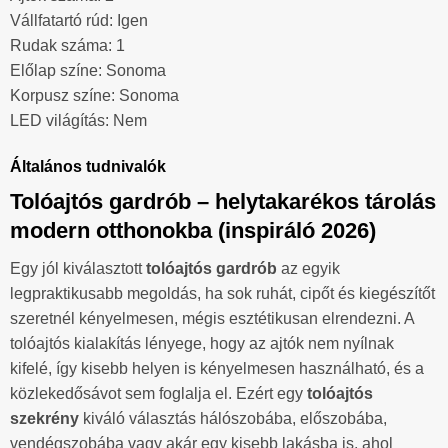
Vállfatartó rúd: Igen
Rudak száma: 1
Előlap színe: Sonoma
Korpusz színe: Sonoma
LED világítás: Nem
Általános tudnivalók
Tolóajtós gardrób – helytakarékos tárolás
modern otthonokba (inspiráló 2026)
Egy jól kiválasztott
tolóajtós gardrób
az egyik
legpraktikusabb megoldás, ha sok ruhát, cipőt és kiegészítőt
szeretnél kényelmesen, mégis esztétikusan elrendezni. A
tolóajtós kialakítás lényege, hogy az ajtók nem nyílnak
kifelé, így kisebb helyen is kényelmesen használható, és a
közlekedősávot sem foglalja el. Ezért egy
tolóajtós
szekrény
kiváló választás hálószobába, előszobába,
vendégszobába vagy akár egy kisebb lakásba is, ahol