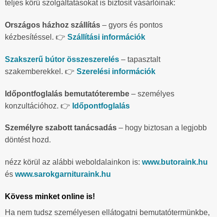
teljes körű szolgáltatásokat is biztosít vásárlóinak:
Országos házhoz szállítás
– gyors és pontos
kézbesítéssel. 👉
Szállítási információk
Szakszerű bútor összeszerelés
– tapasztalt
szakemberekkel. 👉
Szerelési információk
Időpontfoglalás bemutatóterembe
– személyes
konzultációhoz. 👉
Időpontfoglalás
Személyre szabott tanácsadás
– hogy biztosan a legjobb
döntést hozd.
nézz körül az alábbi weboldalainkon is:
www.butoraink.hu
és
www.sarokgarnituraink.hu
Kövess minket online is!
Ha nem tudsz személyesen ellátogatni bemutatótermünkbe,