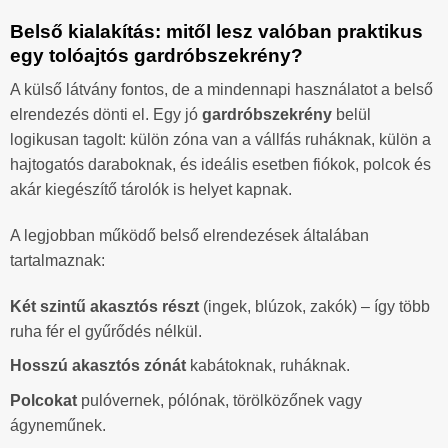
Belső kialakítás: mitől lesz valóban praktikus
egy tolóajtós gardróbszekrény?
A külső látvány fontos, de a mindennapi használatot a belső
elrendezés dönti el. Egy jó
gardróbszekrény
belül
logikusan tagolt: külön zóna van a vállfás ruháknak, külön a
hajtogatós daraboknak, és ideális esetben fiókok, polcok és
akár kiegészítő tárolók is helyet kapnak.
A legjobban működő belső elrendezések általában
tartalmaznak:
Két szintű akasztós részt
(ingek, blúzok, zakók) – így több
ruha fér el gyűrődés nélkül.
Hosszú akasztós zónát
kabátoknak, ruháknak.
Polcokat
pulóvernek, pólónak, törölközőnek vagy
ágyneműnek.