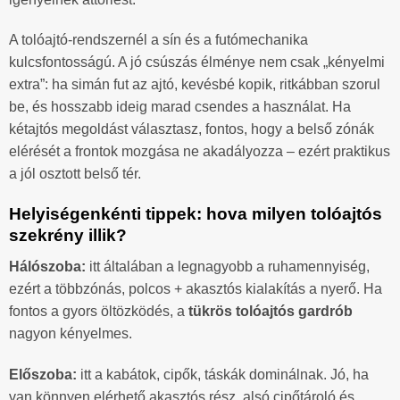
A tolóajtó-rendszernél a sín és a futómechanika
kulcsfontosságú. A jó csúszás élménye nem csak „kényelmi
extra”: ha simán fut az ajtó, kevésbé kopik, ritkábban szorul
be, és hosszabb ideig marad csendes a használat. Ha
kétajtós megoldást választasz, fontos, hogy a belső zónák
elérését a frontok mozgása ne akadályozza – ezért praktikus
a jól osztott belső tér.
Helyiségenkénti tippek: hova milyen tolóajtós
szekrény illik?
Hálószoba:
itt általában a legnagyobb a ruhamennyiség,
ezért a többzónás, polcos + akasztós kialakítás a nyerő. Ha
fontos a gyors öltözködés, a
tükrös tolóajtós gardrób
nagyon kényelmes.
Előszoba:
itt a kabátok, cipők, táskák dominálnak. Jó, ha
van könnyen elérhető akasztós rész, alsó cipőtároló és