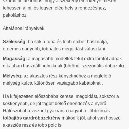
számolni, de fontos, hogy a szekrény előtt kényelmesen
lehessen állni, és legyen elég hely a rendezéshez,
pakoláshoz.
Általános irányelvek:
Szélesség:
ha sok a ruha és több ember használja,
érdemes nagyobb, többajtós megoldást választani.
Magasság:
a magasabb modellek felül extra tárolót adnak
ritkábban használt holmiknak (bőrönd, szezonális dobozok).
Mélység:
az akasztós rész kényelméhez a megfelelő
mélység kulcs, különösen vastagabb kabátoknál.
Ha kifejezetten előszobába keresel megoldást, sokszor a
keskenyebb, de jól tagolt belső elrendezés a nyerő.
Hálószobába viszont gyakran a nagyobb, többzónás
tolóajtós gardróbszekrény
működik jól, ahol van hosszú
akasztós rész és több polc is.