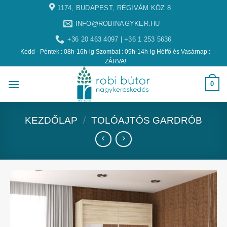
1174, BUDAPEST, RÉGIVÁM KÖZ 8
INFO@ROBINAGYKER.HU
+36 20 463 4097 | +36 1 253 5636
Kedd - Péntek : 08h-16h-ig Szombat : 09h-14h-ig Hétfő és Vasárnap :
ZÁRVA!
0
KEZDŐLAP
/
TOLÓAJTÓS GARDRÓB