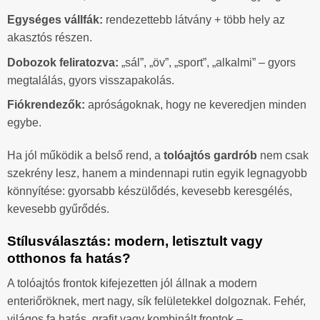
Egységes vállfák:
rendezettebb látvány + több hely az
akasztós részen.
Dobozok feliratozva:
„sál”, „öv”, „sport”, „alkalmi” – gyors
megtalálás, gyors visszapakolás.
Fiókrendezők:
apróságoknak, hogy ne keveredjen minden
egybe.
Ha jól működik a belső rend, a
tolóajtós gardrób
nem csak
szekrény lesz, hanem a mindennapi rutin egyik legnagyobb
könnyítése: gyorsabb készülődés, kevesebb keresgélés,
kevesebb gyűrődés.
Stílusválasztás: modern, letisztult vagy
otthonos fa hatás?
A tolóajtós frontok kifejezetten jól állnak a modern
enteriőröknek, mert nagy, sík felületekkel dolgoznak. Fehér,
világos fa hatás, grafit vagy kombinált frontok –