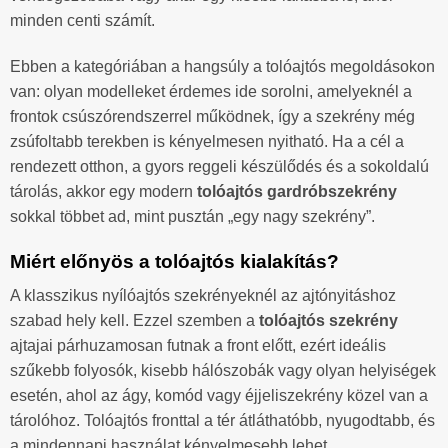
minden centi számít.
Ebben a kategóriában a hangsúly a tolóajtós megoldásokon
van: olyan modelleket érdemes ide sorolni, amelyeknél a
frontok csúszórendszerrel működnek, így a szekrény még
zsúfoltabb terekben is kényelmesen nyitható. Ha a cél a
rendezett otthon, a gyors reggeli készülődés és a sokoldalú
tárolás, akkor egy modern
tolóajtós gardróbszekrény
sokkal többet ad, mint pusztán „egy nagy szekrény”.
Miért előnyös a tolóajtós kialakítás?
A klasszikus nyílóajtós szekrényeknél az ajtónyitáshoz
szabad hely kell. Ezzel szemben a
tolóajtós szekrény
ajtajai párhuzamosan futnak a front előtt, ezért ideális
szűkebb folyosók, kisebb hálószobák vagy olyan helyiségek
esetén, ahol az ágy, komód vagy éjjeliszekrény közel van a
tárolóhoz. Tolóajtós fronttal a tér átláthatóbb, nyugodtabb, és
a mindennapi használat kényelmesebb lehet.