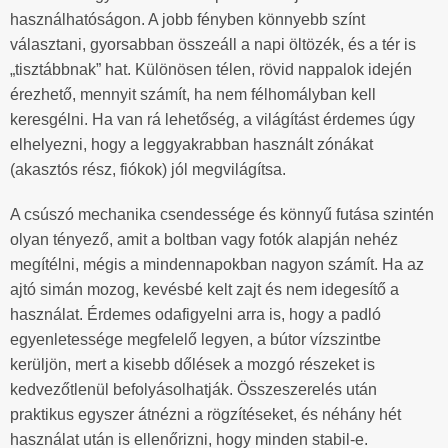
használhatóságon. A jobb fényben könnyebb színt
választani, gyorsabban összeáll a napi öltözék, és a tér is
„tisztábbnak” hat. Különösen télen, rövid nappalok idején
érezhető, mennyit számít, ha nem félhomályban kell
keresgélni. Ha van rá lehetőség, a világítást érdemes úgy
elhelyezni, hogy a leggyakrabban használt zónákat
(akasztós rész, fiókok) jól megvilágítsa.
A csúszó mechanika csendessége és könnyű futása szintén
olyan tényező, amit a boltban vagy fotók alapján nehéz
megítélni, mégis a mindennapokban nagyon számít. Ha az
ajtó simán mozog, kevésbé kelt zajt és nem idegesítő a
használat. Érdemes odafigyelni arra is, hogy a padló
egyenletessége megfelelő legyen, a bútor vízszintbe
kerüljön, mert a kisebb dőlések a mozgó részeket is
kedvezőtlenül befolyásolhatják. Összeszerelés után
praktikus egyszer átnézni a rögzítéseket, és néhány hét
használat után is ellenőrizni, hogy minden stabil-e.