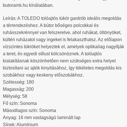
butoraink.hu kínálatában.
Leírás: A TOLEDO tolóajtós tükör gardrób ideális megoldás
a térrendezéshez. A bútor bőséges polcokkal és
ruhásszekrénnyel van felszerelve, ahol ruhákat, öltönyöket,
kültéri ruházatot vagy ingeket is felakaszthatsz. Az előlapon
vízszintes tükröket helyeztek el, amelyek optikailag nagyítják
a teret, és egyedi stílust kölcsönöznek. A tolóajtós
kialakításnak köszönhetően nem szükséges extra helyet
biztosítani az ajtók kinyitásához, így tökéletes megoldás kis
szobákhoz vagy keskeny előszobákhoz.
Szélesség: 180
Magasság: 200
Mélység: 58
Fő szín: Sonoma
Másodlagos szín: Sonoma
Anyag: 16 mm vastagságú laminált lap
Sínek: Alumínium