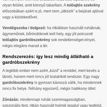
olyan felület, amit könnyű takarítani. A
tolóajtós szekrény
előszobában azért is jó, mert nem „ütközik” a bejárati ajtóval
vagy a közlekedővel.
Vendégszoba / dolgozó:
ha ritkábban használt ruháknak,
ágyneműnek, bőröndöknek kell hely, egy jól polcozott
tolóajtós gardróbszekrény
sok rendetlenséget elnyel,
mégis elegáns marad a tér.
Rendszerezés: így lesz mindig átlátható a
gardróbszekrény
A legtöbb ember nem azért „küzd” a renddel, mert kevés a
tároló, hanem mert nincs jól kialakított rendszer. Egy nagy
gardróbszekrény
is gyorsan káosszá válik, ha mindennek
nincs fix helye. Néhány egyszerű, mégis hatékony ötlet:
Zónázás:
mindennapi ruhák szemmagasságban,
szezonális fent, ritkán használt holmik legalul vagy legfelül.