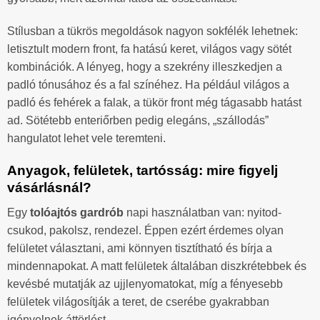
Stílusban a tükrös megoldások nagyon sokfélék lehetnek:
letisztult modern front, fa hatású keret, világos vagy sötét
kombinációk. A lényeg, hogy a szekrény illeszkedjen a
padló tónusához és a fal színéhez. Ha például világos a
padló és fehérek a falak, a tükör front még tágasabb hatást
ad. Sötétebb enteriőrben pedig elegáns, „szállodás”
hangulatot lehet vele teremteni.
Anyagok, felületek, tartósság: mire figyelj
vásárlásnál?
Egy
tolóajtós gardrób
napi használatban van: nyitod-
csukod, pakolsz, rendezel. Éppen ezért érdemes olyan
felületet választani, ami könnyen tisztítható és bírja a
mindennapokat. A matt felületek általában diszkrétebbek és
kevésbé mutatják az ujjlenyomatokat, míg a fényesebb
felületek világosítják a teret, de cserébe gyakrabban
igényelnek áttörlést.