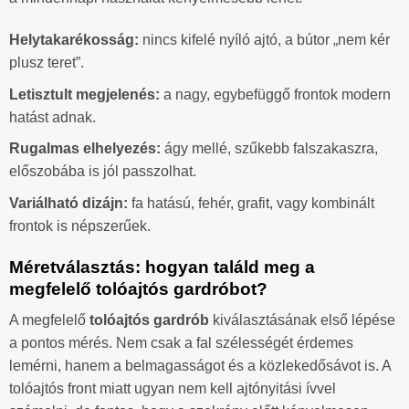
Helytakarékosság:
nincs kifelé nyíló ajtó, a bútor „nem kér
plusz teret”.
Letisztult megjelenés:
a nagy, egybefüggő frontok modern
hatást adnak.
Rugalmas elhelyezés:
ágy mellé, szűkebb falszakaszra,
előszobába is jól passzolhat.
Variálható dizájn:
fa hatású, fehér, grafit, vagy kombinált
frontok is népszerűek.
Méretválasztás: hogyan találd meg a
megfelelő tolóajtós gardróbot?
A megfelelő
tolóajtós gardrób
kiválasztásának első lépése
a pontos mérés. Nem csak a fal szélességét érdemes
lemérni, hanem a belmagasságot és a közlekedősávot is. A
tolóajtós front miatt ugyan nem kell ajtónyitási ívvel