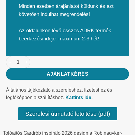
Minden esetben árajánlatot küldünk és azt
követően indulhat megrendelés!
Az oldalunkon lévő összes ADRK termék
beérkezési ideje: maximum 2-3 hét!
AJÁNLATKÉRÉS
Általános tájékoztató a szereléshez, fizetéshez és
legfőképpen a szállításhoz.
Kattints ide.
Szerelési útmutató letöltése (pdf)
Tolóajtós Gardrób inspiráló 2026 design a Robinagyker-