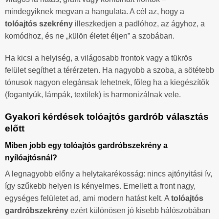
mindegyiknek megvan a hangulata. A cél az, hogy a
tolóajtós szekrény
illeszkedjen a padlóhoz, az ágyhoz, a
komódhoz, és ne „külön életet éljen” a szobában.
Ha kicsi a helyiség, a világosabb frontok vagy a tükrös
felület segíthet a térérzeten. Ha nagyobb a szoba, a sötétebb
tónusok nagyon elegánsak lehetnek, főleg ha a kiegészítők
(fogantyúk, lámpák, textilek) is harmonizálnak vele.
Gyakori kérdések tolóajtós gardrób választás
előtt
Miben jobb egy tolóajtós gardróbszekrény a
nyílóajtósnál?
A legnagyobb előny a helytakarékosság: nincs ajtónyitási ív,
így szűkebb helyen is kényelmes. Emellett a front nagy,
egységes felületet ad, ami modern hatást kelt. A
tolóajtós
gardróbszekrény
ezért különösen jó kisebb hálószobában