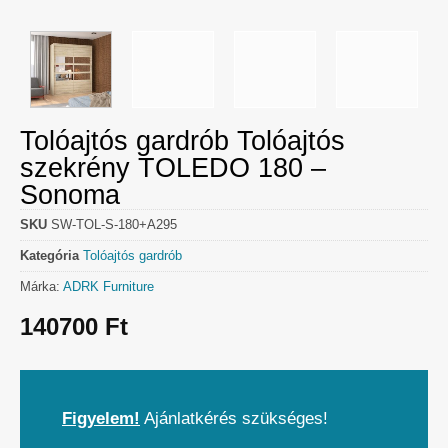
Tolóajtós gardrób Tolóajtós
szekrény TOLEDO 180 –
Sonoma
SKU
SW-TOL-S-180+A295
Kategória
Tolóajtós gardrób
Márka:
ADRK Furniture
140700
Ft
Figyelem!
Ajánlatkérés szükséges!