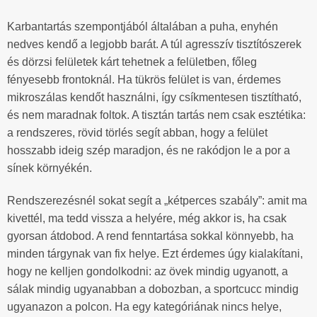
Karbantartás szempontjából általában a puha, enyhén
nedves kendő a legjobb barát. A túl agresszív tisztítószerek
és dörzsi felületek kárt tehetnek a felületben, főleg
fényesebb frontoknál. Ha tükrös felület is van, érdemes
mikroszálas kendőt használni, így csíkmentesen tisztítható,
és nem maradnak foltok. A tisztán tartás nem csak esztétika:
a rendszeres, rövid törlés segít abban, hogy a felület
hosszabb ideig szép maradjon, és ne rakódjon le a por a
sínek környékén.
Rendszerezésnél sokat segít a „kétperces szabály”: amit ma
kivettél, ma tedd vissza a helyére, még akkor is, ha csak
gyorsan átdobod. A rend fenntartása sokkal könnyebb, ha
minden tárgynak van fix helye. Ezt érdemes úgy kialakítani,
hogy ne kelljen gondolkodni: az övek mindig ugyanott, a
sálak mindig ugyanabban a dobozban, a sportcucc mindig
ugyanazon a polcon. Ha egy kategóriának nincs helye,