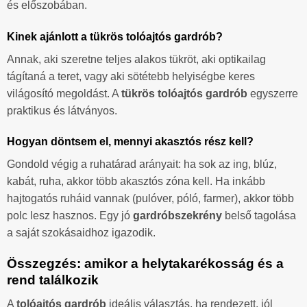
és előszobában.
Kinek ajánlott a tükrös tolóajtós gardrób?
Annak, aki szeretne teljes alakos tükröt, aki optikailag
tágítaná a teret, vagy aki sötétebb helyiségbe keres
világosító megoldást. A
tükrös tolóajtós gardrób
egyszerre
praktikus és látványos.
Hogyan döntsem el, mennyi akasztós rész kell?
Gondold végig a ruhatárad arányait: ha sok az ing, blúz,
kabát, ruha, akkor több akasztós zóna kell. Ha inkább
hajtogatós ruháid vannak (pulóver, póló, farmer), akkor több
polc lesz hasznos. Egy jó
gardróbszekrény
belső tagolása
a saját szokásaidhoz igazodik.
Összegzés: amikor a helytakarékosság és a
rend találkozik
A
tolóajtós gardrób
ideális választás, ha rendezett, jól