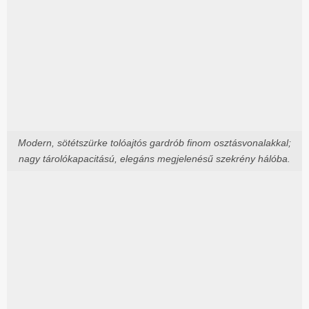
Modern, sötétszürke tolóajtós gardrób finom osztásvonalakkal;
nagy tárolókapacitású, elegáns megjelenésű szekrény hálóba.