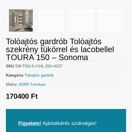
Tolóajtós gardrób Tolóajtós
szekrény tükörrel és lacobellel
TOURA 150 – Sonoma
SKU
SW-TOU-S+CHL-150+A537
Kategória
Tolóajtós gardrób
Márka:
ADRK Furniture
170400
Ft
Figyelem!
Ajánlatkérés szükséges!