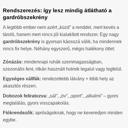
Rendszerezés: így lesz mindig átlátható a
gardróbszekrény
A legtöbb ember nem azért „küzd” a renddel, mert kevés a
tároló, hanem mert nincs jól kialakított rendszer. Egy nagy
gardróbszekrény
is gyorsan káosszá válik, ha mindennek
nincs fix helye. Néhány egyszerű, mégis hatékony ötlet:
Zónázás:
mindennapi ruhák szemmagasságban,
szezonális fent, ritkán használt holmik legalul vagy legfelül.
Egységes vállfák:
rendezettebb látvány + több hely az
akasztós részen.
Dobozok feliratozva:
„sál”, „öv”, „sport”, „alkalmi” – gyors
megtalálás, gyors visszapakolás.
Fiókrendezők:
apróságoknak, hogy ne keveredjen minden
egybe.