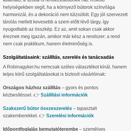
helyiségekben segít, ha a környező bútorok színvilága
harmonizál, és a dekoráció nem túlzsúfolt. Egy jól szervezett
tárolás mellett kevesebb a szem előtt lévő tárgy, így
nyugodtabb az összkép. Ez az, amit sokan csak akkor
éreznek meg igazán, amikor már kész a rendszer: a rend
nem csak praktikum, hanem életminőség is.
Szolgáltatásaink: szállítás, szerelés és tanácsadás
A Robinagyker.hu nemcsak széles választékot kínál, hanem
teljes körű szolgáltatásokat is biztosít vásárlóinak:
Országos házhoz szállítás
– gyors és pontos
kézbesítéssel. 👉
Szállítási információk
Szakszerű bútor összeszerelés
– tapasztalt
szakemberekkel. 👉
Szerelési információk
Időpontfoglalás bemutatóterembe
– személyes