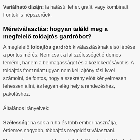
Variálható dizájn:
fa hatású, fehér, grafit, vagy kombinált
frontok is népszerűek.
Méretválasztás: hogyan találd meg a
megfelelő tolóajtós gardróbot?
A megfelelő
tolóajtós gardrób
kiválasztásának első lépése
a pontos mérés. Nem csak a fal szélességét érdemes
lemérni, hanem a belmagasságot és a közlekedősávot is. A
tolóajtós front miatt ugyan nem kell ajtónyitási ívvel
számolni, de fontos, hogy a szekrény előtt kényelmesen
lehessen állni, és legyen elég hely a rendezéshez,
pakoláshoz.
Általános irányelvek:
Szélesség:
ha sok a ruha és több ember használja,
érdemes nagyobb, többajtós megoldást választani.