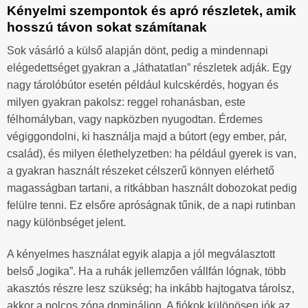
Kényelmi szempontok és apró részletek, amik
hosszú távon sokat számítanak
Sok vásárló a külső alapján dönt, pedig a mindennapi
elégedettséget gyakran a „láthatatlan” részletek adják. Egy
nagy tárolóbútor esetén például kulcskérdés, hogyan és
milyen gyakran pakolsz: reggel rohanásban, este
félhomályban, vagy napközben nyugodtan. Érdemes
végiggondolni, ki használja majd a bútort (egy ember, pár,
család), és milyen élethelyzetben: ha például gyerek is van,
a gyakran használt részeket célszerű könnyen elérhető
magasságban tartani, a ritkábban használt dobozokat pedig
felülre tenni. Ez elsőre apróságnak tűnik, de a napi rutinban
nagy különbséget jelent.
A kényelmes használat egyik alapja a jól megválasztott
belső „logika”. Ha a ruhák jellemzően vállfán lógnak, több
akasztós részre lesz szükség; ha inkább hajtogatva tárolsz,
akkor a polcos zóna domináljon. A fiókok különösen jók az