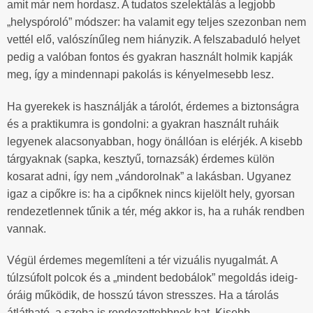
amit már nem hordasz. A tudatos szelektálás a legjobb
„helyspóroló” módszer: ha valamit egy teljes szezonban nem
vettél elő, valószínűleg nem hiányzik. A felszabaduló helyet
pedig a valóban fontos és gyakran használt holmik kapják
meg, így a mindennapi pakolás is kényelmesebb lesz.
Ha gyerekek is használják a tárolót, érdemes a biztonságra
és a praktikumra is gondolni: a gyakran használt ruháik
legyenek alacsonyabban, hogy önállóan is elérjék. A kisebb
tárgyaknak (sapka, kesztyű, tornazsák) érdemes külön
kosarat adni, így nem „vándorolnak” a lakásban. Ugyanez
igaz a cipőkre is: ha a cipőknek nincs kijelölt hely, gyorsan
rendezetlennek tűnik a tér, még akkor is, ha a ruhák rendben
vannak.
Végül érdemes megemlíteni a tér vizuális nyugalmát. A
túlzsúfolt polcok és a „mindent bedobálok” megoldás ideig-
óráig működik, de hosszú távon stresszes. Ha a tárolás
átlátható, a szoba is rendezettebbnek hat. Kisebb