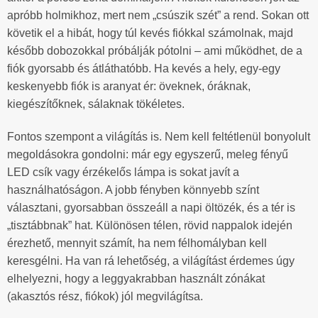
apróbb holmikhoz, mert nem „csúszik szét” a rend. Sokan ott
követik el a hibát, hogy túl kevés fiókkal számolnak, majd
később dobozokkal próbálják pótolni – ami működhet, de a
fiók gyorsabb és átláthatóbb. Ha kevés a hely, egy-egy
keskenyebb fiók is aranyat ér: öveknek, óráknak,
kiegészítőknek, sálaknak tökéletes.
Fontos szempont a világítás is. Nem kell feltétlenül bonyolult
megoldásokra gondolni: már egy egyszerű, meleg fényű
LED csík vagy érzékelős lámpa is sokat javít a
használhatóságon. A jobb fényben könnyebb színt
választani, gyorsabban összeáll a napi öltözék, és a tér is
„tisztábbnak” hat. Különösen télen, rövid nappalok idején
érezhető, mennyit számít, ha nem félhomályban kell
keresgélni. Ha van rá lehetőség, a világítást érdemes úgy
elhelyezni, hogy a leggyakrabban használt zónákat
(akasztós rész, fiókok) jól megvilágítsa.