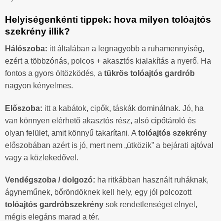
Helyiségenkénti tippek: hova milyen tolóajtós
szekrény illik?
Hálószoba:
itt általában a legnagyobb a ruhamennyiség,
ezért a többzónás, polcos + akasztós kialakítás a nyerő. Ha
fontos a gyors öltözködés, a
tükrös tolóajtós gardrób
nagyon kényelmes.
Előszoba:
itt a kabátok, cipők, táskák dominálnak. Jó, ha
van könnyen elérhető akasztós rész, alsó cipőtároló és
olyan felület, amit könnyű takarítani. A
tolóajtós szekrény
előszobában azért is jó, mert nem „ütközik” a bejárati ajtóval
vagy a közlekedővel.
Vendégszoba / dolgozó:
ha ritkábban használt ruháknak,
ágyneműnek, bőröndöknek kell hely, egy jól polcozott
tolóajtós gardróbszekrény
sok rendetlenséget elnyel,
mégis elegáns marad a tér.