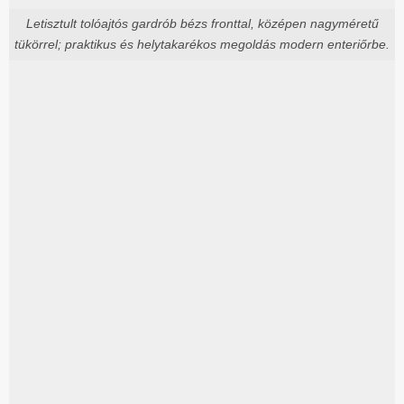
Letisztult tolóajtós gardrób bézs fronttal, középen nagyméretű
tükörrel; praktikus és helytakarékos megoldás modern enteriőrbe.