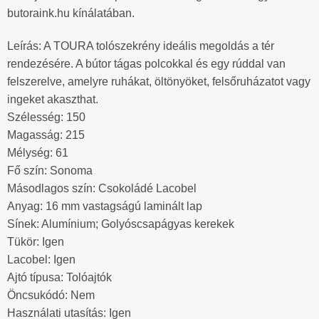
butoraink.hu kínálatában.
Leírás: A TOURA tolószekrény ideális megoldás a tér
rendezésére. A bútor tágas polcokkal és egy rúddal van
felszerelve, amelyre ruhákat, öltönyöket, felsőruházatot vagy
ingeket akaszthat.
Szélesség: 150
Magasság: 215
Mélység: 61
Fő szín: Sonoma
Másodlagos szín: Csokoládé Lacobel
Anyag: 16 mm vastagságú laminált lap
Sínek: Alumínium; Golyóscsapágyas kerekek
Tükör: Igen
Lacobel: Igen
Ajtó típusa: Tolóajtók
Öncsukódó: Nem
Használati utasítás: Igen