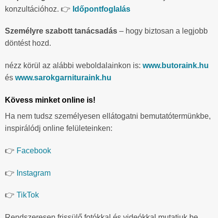
konzultációhoz. 👉
Időpontfoglalás
Személyre szabott tanácsadás
– hogy biztosan a legjobb
döntést hozd.
nézz körül az alábbi weboldalainkon is:
www.butoraink.hu
és
www.sarokgarnituraink.hu
Kövess minket online is!
Ha nem tudsz személyesen ellátogatni bemutatótermünkbe,
inspirálódj online felületeinken:
👉
Facebook
👉
Instagram
👉
TikTok
Rendszeresen frissülő fotókkal és videókkal mutatjuk be