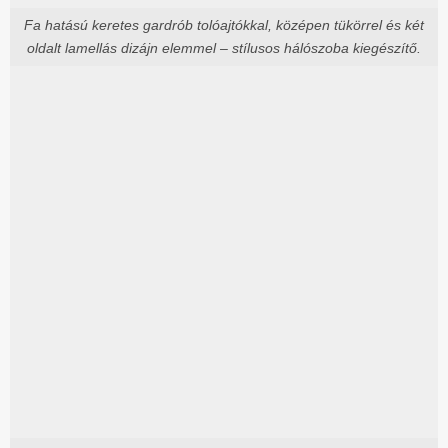
Fa hatású keretes gardrób tolóajtókkal, középen tükörrel és két
oldalt lamellás dizájn elemmel – stílusos hálószoba kiegészítő.