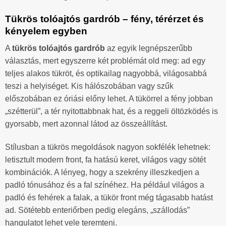
Tükrös tolóajtós gardrób – fény, térérzet és
kényelem egyben
A
tükrös tolóajtós gardrób
az egyik legnépszerűbb
választás, mert egyszerre két problémát old meg: ad egy
teljes alakos tükröt, és optikailag nagyobbá, világosabbá
teszi a helyiséget. Kis hálószobában vagy szűk
előszobában ez óriási előny lehet. A tükörrel a fény jobban
„szétterül”, a tér nyitottabbnak hat, és a reggeli öltözködés is
gyorsabb, mert azonnal látod az összeállítást.
Stílusban a tükrös megoldások nagyon sokfélék lehetnek:
letisztult modern front, fa hatású keret, világos vagy sötét
kombinációk. A lényeg, hogy a szekrény illeszkedjen a
padló tónusához és a fal színéhez. Ha például világos a
padló és fehérek a falak, a tükör front még tágasabb hatást
ad. Sötétebb enteriőrben pedig elegáns, „szállodás”
hangulatot lehet vele teremteni.