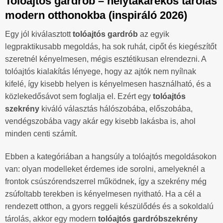
Tolóajtós gardrób – helytakarékos tárolás
modern otthonokba (inspiráló 2026)
Egy jól kiválasztott
tolóajtós gardrób
az egyik
legpraktikusabb megoldás, ha sok ruhát, cipőt és kiegészítőt
szeretnél kényelmesen, mégis esztétikusan elrendezni. A
tolóajtós kialakítás lényege, hogy az ajtók nem nyílnak
kifelé, így kisebb helyen is kényelmesen használható, és a
közlekedősávot sem foglalja el. Ezért egy
tolóajtós
szekrény
kiváló választás hálószobába, előszobába,
vendégszobába vagy akár egy kisebb lakásba is, ahol
minden centi számít.
Ebben a kategóriában a hangsúly a tolóajtós megoldásokon
van: olyan modelleket érdemes ide sorolni, amelyeknél a
frontok csúszórendszerrel működnek, így a szekrény még
zsúfoltabb terekben is kényelmesen nyitható. Ha a cél a
rendezett otthon, a gyors reggeli készülődés és a sokoldalú
tárolás, akkor egy modern
tolóajtós gardróbszekrény