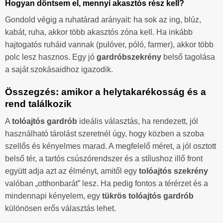
Hogyan döntsem el, mennyi akasztós rész kell?
Gondold végig a ruhatárad arányait: ha sok az ing, blúz,
kabát, ruha, akkor több akasztós zóna kell. Ha inkább
hajtogatós ruháid vannak (pulóver, póló, farmer), akkor több
polc lesz hasznos. Egy jó
gardróbszekrény
belső tagolása
a saját szokásaidhoz igazodik.
Összegzés: amikor a helytakarékosság és a
rend találkozik
A
tolóajtós gardrób
ideális választás, ha rendezett, jól
használható tárolást szeretnél úgy, hogy közben a szoba
szellős és kényelmes marad. A megfelelő méret, a jól osztott
belső tér, a tartós csúszórendszer és a stílushoz illő front
együtt adja azt az élményt, amitől egy
tolóajtós szekrény
valóban „otthonbarát” lesz. Ha pedig fontos a térérzet és a
mindennapi kényelem, egy
tükrös tolóajtós gardrób
különösen erős választás lehet.