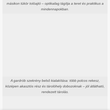
másikon tükör tolóajtó – optikailag tágítja a teret és praktikus a
mindennapokban.
A gardrób szekrény belső kialakítása: több polcos rekesz,
középen akasztós rész és tárolóhely dobozoknak – jól átlátható,
rendezett tárolás.