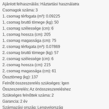
Ajánlott felhasználás: Háztartási használatra
Csomagok száma: 3
1. csomag térfogata (m³): 0.09225
1. csomag bruttó tömege (kg): 50
1. csomag szélessége (cm): 6
1. csomag hossza (cm): 205
1. csomag magassága (cm): 75
2. csomag térfogata (m³): 0.07869
2. csomag bruttó tömege (kg): 57
2. csomag szélessége (cm): 6
2. csomag hossza (cm): 215
2. csomag magassága (cm): 61
Össztömeg (kg): 137
Felnőtt összeszerelés szükséges: Igen
Összeszerelés: Az önösszeszereléshez
Szükséges felnőttek száma: 2
Garancia: 2 év
Származási ország: Lengyelország