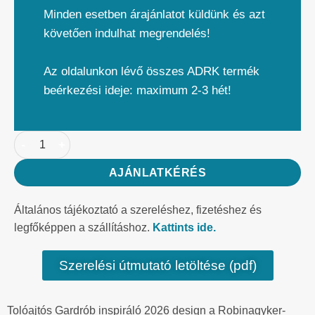
Minden esetben árajánlatot küldünk és azt
követően indulhat megrendelés!
Az oldalunkon lévő összes ADRK termék
beérkezési ideje: maximum 2-3 hét!
AJÁNLATKÉRÉS
Általános tájékoztató a szereléshez, fizetéshez és
legfőképpen a szállításhoz.
Kattints ide.
Szerelési útmutató letöltése (pdf)
Tolóajtós Gardrób inspiráló 2026 design a Robinagyker-