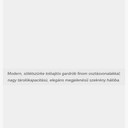
Modern, sötétszürke tolóajtós gardrób finom osztásvonalakkal;
nagy tárolókapacitású, elegáns megjelenésű szekrény hálóba.