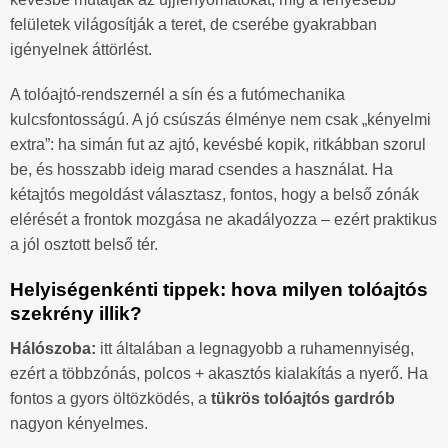
felületek világosítják a teret, de cserébe gyakrabban
igényelnek áttörlést.
A tolóajtó-rendszernél a sín és a futómechanika
kulcsfontosságú. A jó csúszás élménye nem csak „kényelmi
extra”: ha simán fut az ajtó, kevésbé kopik, ritkábban szorul
be, és hosszabb ideig marad csendes a használat. Ha
kétajtós megoldást választasz, fontos, hogy a belső zónák
elérését a frontok mozgása ne akadályozza – ezért praktikus
a jól osztott belső tér.
Helyiségenkénti tippek: hova milyen tolóajtós
szekrény illik?
Hálószoba:
itt általában a legnagyobb a ruhamennyiség,
ezért a többzónás, polcos + akasztós kialakítás a nyerő. Ha
fontos a gyors öltözködés, a
tükrös tolóajtós gardrób
nagyon kényelmes.