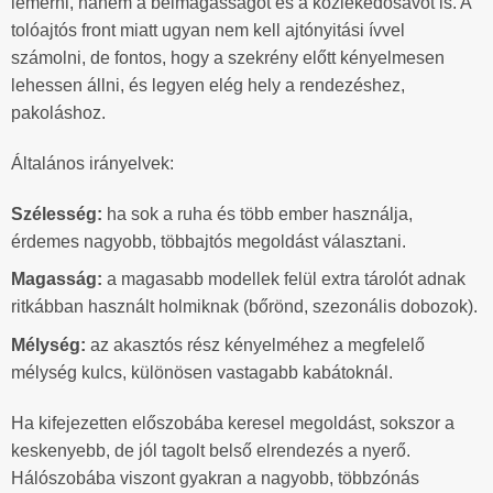
lemérni, hanem a belmagasságot és a közlekedősávot is. A
tolóajtós front miatt ugyan nem kell ajtónyitási ívvel
számolni, de fontos, hogy a szekrény előtt kényelmesen
lehessen állni, és legyen elég hely a rendezéshez,
pakoláshoz.
Általános irányelvek:
Szélesség:
ha sok a ruha és több ember használja,
érdemes nagyobb, többajtós megoldást választani.
Magasság:
a magasabb modellek felül extra tárolót adnak
ritkábban használt holmiknak (bőrönd, szezonális dobozok).
Mélység:
az akasztós rész kényelméhez a megfelelő
mélység kulcs, különösen vastagabb kabátoknál.
Ha kifejezetten előszobába keresel megoldást, sokszor a
keskenyebb, de jól tagolt belső elrendezés a nyerő.
Hálószobába viszont gyakran a nagyobb, többzónás