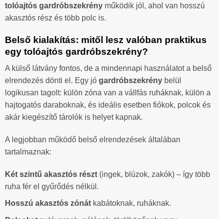
tolóajtós gardróbszekrény
működik jól, ahol van hosszú
akasztós rész és több polc is.
Belső kialakítás: mitől lesz valóban praktikus
egy tolóajtós gardróbszekrény?
A külső látvány fontos, de a mindennapi használatot a belső
elrendezés dönti el. Egy jó
gardróbszekrény
belül
logikusan tagolt: külön zóna van a vállfás ruháknak, külön a
hajtogatós daraboknak, és ideális esetben fiókok, polcok és
akár kiegészítő tárolók is helyet kapnak.
A legjobban működő belső elrendezések általában
tartalmaznak:
Két szintű akasztós részt
(ingek, blúzok, zakók) – így több
ruha fér el gyűrődés nélkül.
Hosszú akasztós zónát
kabátoknak, ruháknak.