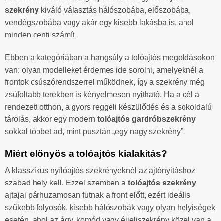
szekrény
kiváló választás hálószobába, előszobába,
vendégszobába vagy akár egy kisebb lakásba is, ahol
minden centi számít.
Ebben a kategóriában a hangsúly a tolóajtós megoldásokon
van: olyan modelleket érdemes ide sorolni, amelyeknél a
frontok csúszórendszerrel működnek, így a szekrény még
zsúfoltabb terekben is kényelmesen nyitható. Ha a cél a
rendezett otthon, a gyors reggeli készülődés és a sokoldalú
tárolás, akkor egy modern
tolóajtós gardróbszekrény
sokkal többet ad, mint pusztán „egy nagy szekrény”.
Miért előnyös a tolóajtós kialakítás?
A klasszikus nyílóajtós szekrényeknél az ajtónyitáshoz
szabad hely kell. Ezzel szemben a
tolóajtós szekrény
ajtajai párhuzamosan futnak a front előtt, ezért ideális
szűkebb folyosók, kisebb hálószobák vagy olyan helyiségek
esetén, ahol az ágy, komód vagy éjjeliszekrény közel van a