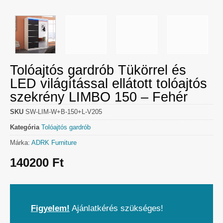
Tolóajtós gardrób Tükörrel és
LED világítással ellátott tolóajtós
szekrény LIMBO 150 – Fehér
SKU
SW-LIM-W+B-150+L-V205
Kategória
Tolóajtós gardrób
Márka:
ADRK Furniture
140200
Ft
Figyelem!
Ajánlatkérés szükséges!