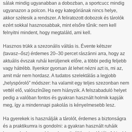
sálak mindig ugyanabban a dobozban, a sportcucc mindig
ugyanazon a polcon. Ha egy kategóriának nincs helye,
akkor szétesik a rendszer. A feliratozott dobozok és tárolók
ezért sokkal hasznosabbak, mint elsőre tűnik: nem kell
felnyitni mindent, hogy megtaláld, ami kell.
Hasznos trükk a szezonális váltás is. Évente kétszer
(tavasz–ősz) érdemes 20–30 percet rászánni arra, hogy az
aktuális évszak ruhái kerüljenek előre, a többi pedig feljebb
vagy hátrébb. Ilyenkor gyorsan át lehet nézni azt is, mi az,
amit már nem hordasz. A tudatos szelektálás a legjobb
„helyspóroló” módszer: ha valamit egy teljes szezonban nem
vettél elő, valószínűleg nem hiányzik. A felszabaduló helyet
pedig a valóban fontos és gyakran használt holmik kapják
meg, így a mindennapi pakolás is kényelmesebb lesz.
Ha gyerekek is használják a tárolót, érdemes a biztonságra
és a praktikumra is gondolni: a gyakran használt ruháik