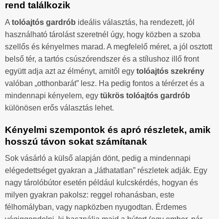
rend találkozik
A
tolóajtós gardrób
ideális választás, ha rendezett, jól
használható tárolást szeretnél úgy, hogy közben a szoba
szellős és kényelmes marad. A megfelelő méret, a jól osztott
belső tér, a tartós csúszórendszer és a stílushoz illő front
együtt adja azt az élményt, amitől egy
tolóajtós szekrény
valóban „otthonbarát” lesz. Ha pedig fontos a térérzet és a
mindennapi kényelem, egy
tükrös tolóajtós gardrób
különösen erős választás lehet.
Kényelmi szempontok és apró részletek, amik
hosszú távon sokat számítanak
Sok vásárló a külső alapján dönt, pedig a mindennapi
elégedettséget gyakran a „láthatatlan” részletek adják. Egy
nagy tárolóbútor esetén például kulcskérdés, hogyan és
milyen gyakran pakolsz: reggel rohanásban, este
félhomályban, vagy napközben nyugodtan. Érdemes