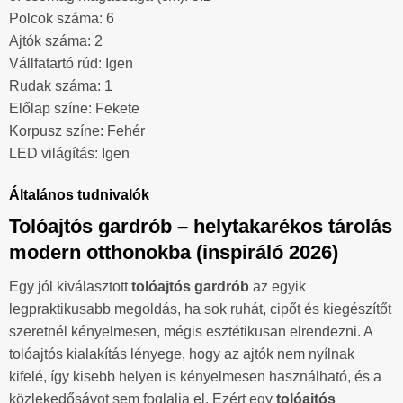
Polcok száma: 6
Ajtók száma: 2
Vállfatartó rúd: Igen
Rudak száma: 1
Előlap színe: Fekete
Korpusz színe: Fehér
LED világítás: Igen
Általános tudnivalók
Tolóajtós gardrób – helytakarékos tárolás
modern otthonokba (inspiráló 2026)
Egy jól kiválasztott
tolóajtós gardrób
az egyik
legpraktikusabb megoldás, ha sok ruhát, cipőt és kiegészítőt
szeretnél kényelmesen, mégis esztétikusan elrendezni. A
tolóajtós kialakítás lényege, hogy az ajtók nem nyílnak
kifelé, így kisebb helyen is kényelmesen használható, és a
közlekedősávot sem foglalja el. Ezért egy
tolóajtós