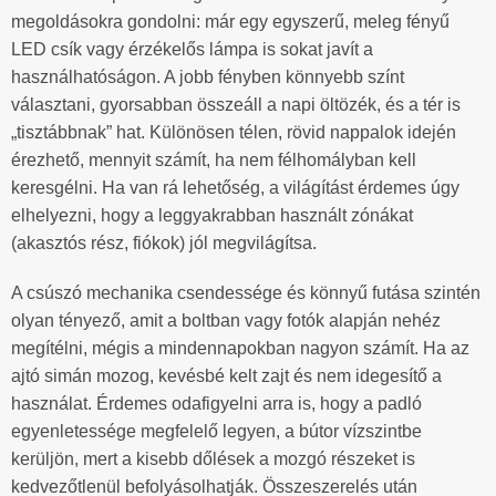
megoldásokra gondolni: már egy egyszerű, meleg fényű
LED csík vagy érzékelős lámpa is sokat javít a
használhatóságon. A jobb fényben könnyebb színt
választani, gyorsabban összeáll a napi öltözék, és a tér is
„tisztábbnak” hat. Különösen télen, rövid nappalok idején
érezhető, mennyit számít, ha nem félhomályban kell
keresgélni. Ha van rá lehetőség, a világítást érdemes úgy
elhelyezni, hogy a leggyakrabban használt zónákat
(akasztós rész, fiókok) jól megvilágítsa.
A csúszó mechanika csendessége és könnyű futása szintén
olyan tényező, amit a boltban vagy fotók alapján nehéz
megítélni, mégis a mindennapokban nagyon számít. Ha az
ajtó simán mozog, kevésbé kelt zajt és nem idegesítő a
használat. Érdemes odafigyelni arra is, hogy a padló
egyenletessége megfelelő legyen, a bútor vízszintbe
kerüljön, mert a kisebb dőlések a mozgó részeket is
kedvezőtlenül befolyásolhatják. Összeszerelés után