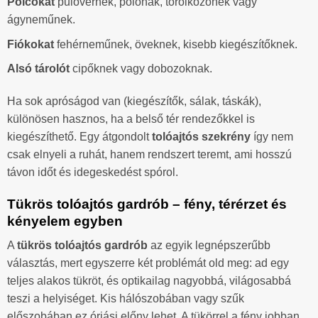
Polcokat
pulóvernek, pólónak, törölközőnek vagy
ágyneműnek.
Fiókokat
fehérneműnek, öveknek, kisebb kiegészítőknek.
Alsó tárolót
cipőknek vagy dobozoknak.
Ha sok apróságod van (kiegészítők, sálak, táskák),
különösen hasznos, ha a belső tér rendezőkkel is
kiegészíthető. Egy átgondolt
tolóajtós szekrény
így nem
csak elnyeli a ruhát, hanem rendszert teremt, ami hosszú
távon időt és idegeskedést spórol.
Tükrös tolóajtós gardrób – fény, térérzet és
kényelem egyben
A
tükrös tolóajtós gardrób
az egyik legnépszerűbb
választás, mert egyszerre két problémát old meg: ad egy
teljes alakos tükröt, és optikailag nagyobbá, világosabbá
teszi a helyiséget. Kis hálószobában vagy szűk
előszobában ez óriási előny lehet. A tükörrel a fény jobban