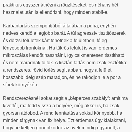
praktikus egyszer átnézni a rögzítéseket, és néhány hét
használat után is ellenőrizni, hogy minden stabil-e.
Karbantartás szempontjából általában a puha, enyhén
nedves kendő a legjobb barát. A túl agresszív tisztítószerek
és dörzsi felületek kárt tehetnek a felületben, főleg
fényesebb frontoknál. Ha tükrös felület is van, érdemes
mikroszálas kendőt használni, így csíkmentesen tisztítható,
és nem maradnak foltok. A tisztán tartás nem csak esztétika:
a rendszeres, rövid törlés segít abban, hogy a felület
hosszabb ideig szép maradjon, és ne rakódjon le a por a
sínek környékén.
Rendszerezésnél sokat segít a „kétperces szabály”: amit ma
kivettél, ma tedd vissza a helyére, még akkor is, ha csak
gyorsan átdobod. A rend fenntartása sokkal könnyebb, ha
minden tárgynak van fix helye. Ezt érdemes úgy kialakítani,
hogy ne kelljen gondolkodni: az övek mindig ugyanott, a