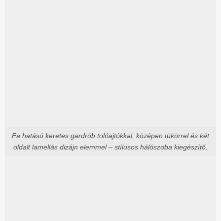
Fa hatású keretes gardrób tolóajtókkal, középen tükörrel és két
oldalt lamellás dizájn elemmel – stílusos hálószoba kiegészítő.