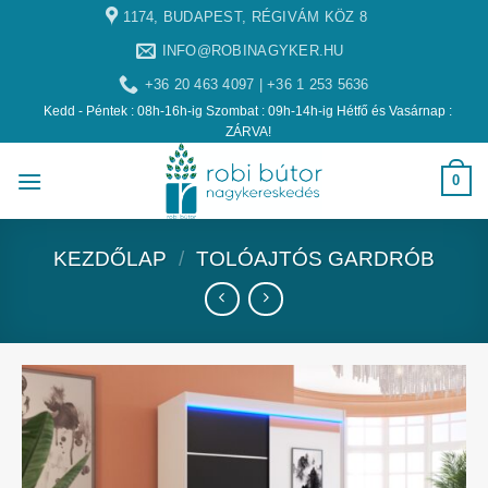
1174, BUDAPEST, RÉGIVÁM KÖZ 8
INFO@ROBINAGYKER.HU
+36 20 463 4097 | +36 1 253 5636
Kedd - Péntek : 08h-16h-ig Szombat : 09h-14h-ig Hétfő és Vasárnap :
ZÁRVA!
0
KEZDŐLAP
/
TOLÓAJTÓS GARDRÓB