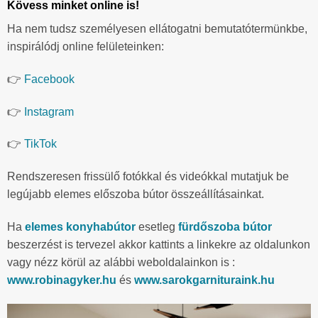
Kövess minket online is!
Ha nem tudsz személyesen ellátogatni bemutatótermünkbe,
inspirálódj online felületeinken:
👉
Facebook
👉
Instagram
👉
TikTok
Rendszeresen frissülő fotókkal és videókkal mutatjuk be
legújabb elemes előszoba bútor összeállításainkat.
Ha
elemes konyhabútor
esetleg
fürdőszoba bútor
beszerzést is tervezel akkor kattints a linkekre az oldalunkon
vagy nézz körül az alábbi weboldalainkon is :
www.robinagyker.hu
és
www.sarokgarnituraink.hu