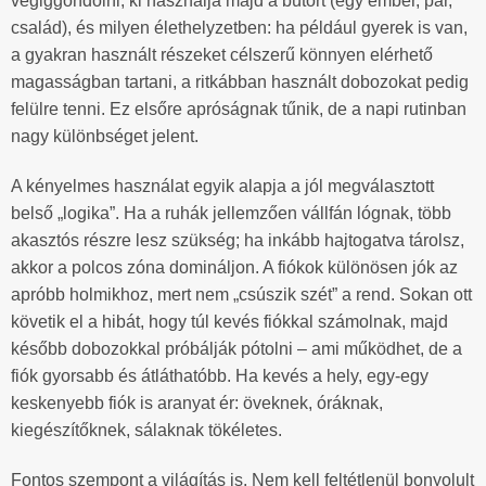
végiggondolni, ki használja majd a bútort (egy ember, pár,
család), és milyen élethelyzetben: ha például gyerek is van,
a gyakran használt részeket célszerű könnyen elérhető
magasságban tartani, a ritkábban használt dobozokat pedig
felülre tenni. Ez elsőre apróságnak tűnik, de a napi rutinban
nagy különbséget jelent.
A kényelmes használat egyik alapja a jól megválasztott
belső „logika”. Ha a ruhák jellemzően vállfán lógnak, több
akasztós részre lesz szükség; ha inkább hajtogatva tárolsz,
akkor a polcos zóna domináljon. A fiókok különösen jók az
apróbb holmikhoz, mert nem „csúszik szét” a rend. Sokan ott
követik el a hibát, hogy túl kevés fiókkal számolnak, majd
később dobozokkal próbálják pótolni – ami működhet, de a
fiók gyorsabb és átláthatóbb. Ha kevés a hely, egy-egy
keskenyebb fiók is aranyat ér: öveknek, óráknak,
kiegészítőknek, sálaknak tökéletes.
Fontos szempont a világítás is. Nem kell feltétlenül bonyolult