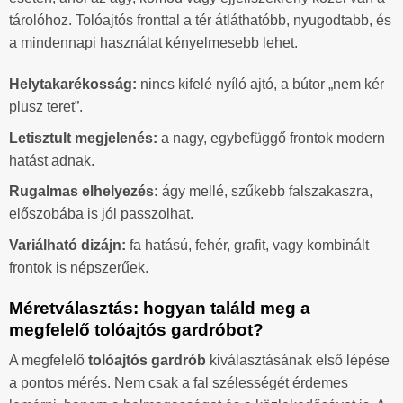
tárolóhoz. Tolóajtós fronttal a tér átláthatóbb, nyugodtabb, és
a mindennapi használat kényelmesebb lehet.
Helytakarékosság:
nincs kifelé nyíló ajtó, a bútor „nem kér
plusz teret”.
Letisztult megjelenés:
a nagy, egybefüggő frontok modern
hatást adnak.
Rugalmas elhelyezés:
ágy mellé, szűkebb falszakaszra,
előszobába is jól passzolhat.
Variálható dizájn:
fa hatású, fehér, grafit, vagy kombinált
frontok is népszerűek.
Méretválasztás: hogyan találd meg a
megfelelő tolóajtós gardróbot?
A megfelelő
tolóajtós gardrób
kiválasztásának első lépése
a pontos mérés. Nem csak a fal szélességét érdemes