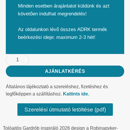
Minden esetben árajánlatot küldünk és azt
követően indulhat megrendelés!
Az oldalunkon lévő összes ADRK termék
beérkezési ideje: maximum 2-3 hét!
AJÁNLATKÉRÉS
Általános tájékoztató a szereléshez, fizetéshez és
legfőképpen a szállításhoz.
Kattints ide.
Szerelési útmutató letöltése (pdf)
Tolóajtós Gardrób inspiráló 2026 design a Robinagyker-