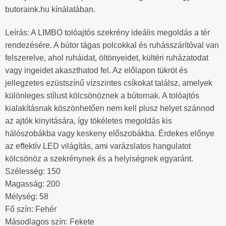
butoraink.hu kínálatában.
Leírás: A LIMBO tolóajtós szekrény ideális megoldás a tér
rendezésére. A bútor tágas polcokkal és ruhásszárítóval van
felszerelve, ahol ruháidat, öltönyeidet, kültéri ruházatodat
vagy ingeidet akaszthatod fel. Az előlapon tükröt és
jellegzetes ezüstszínű vízszintes csíkokat találsz, amelyek
különleges stílust kölcsönöznek a bútornak. A tolóajtós
kialakításnak köszönhetően nem kell plusz helyet szánnod
az ajtók kinyitására, így tökéletes megoldás kis
hálószobákba vagy keskeny előszobákba. Érdekes előnye
az effektív LED világítás, ami varázslatos hangulatot
kölcsönöz a szekrénynek és a helyiségnek egyaránt.
Szélesség: 150
Magasság: 200
Mélység: 58
Fő szín: Fehér
Másodlagos szín: Fekete