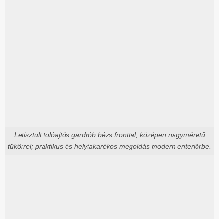
Letisztult tolóajtós gardrób bézs fronttal, középen nagyméretű
tükörrel; praktikus és helytakarékos megoldás modern enteriőrbe.