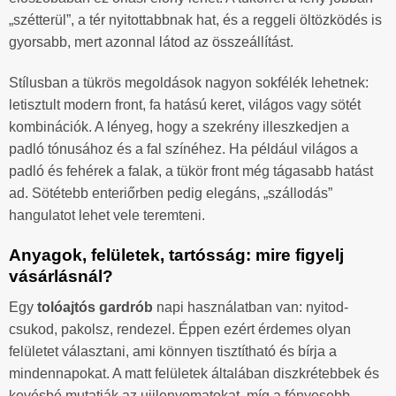
„szétterül”, a tér nyitottabbnak hat, és a reggeli öltözködés is
gyorsabb, mert azonnal látod az összeállítást.
Stílusban a tükrös megoldások nagyon sokfélék lehetnek:
letisztult modern front, fa hatású keret, világos vagy sötét
kombinációk. A lényeg, hogy a szekrény illeszkedjen a
padló tónusához és a fal színéhez. Ha például világos a
padló és fehérek a falak, a tükör front még tágasabb hatást
ad. Sötétebb enteriőrben pedig elegáns, „szállodás”
hangulatot lehet vele teremteni.
Anyagok, felületek, tartósság: mire figyelj
vásárlásnál?
Egy
tolóajtós gardrób
napi használatban van: nyitod-
csukod, pakolsz, rendezel. Éppen ezért érdemes olyan
felületet választani, ami könnyen tisztítható és bírja a
mindennapokat. A matt felületek általában diszkrétebbek és
kevésbé mutatják az ujjlenyomatokat, míg a fényesebb