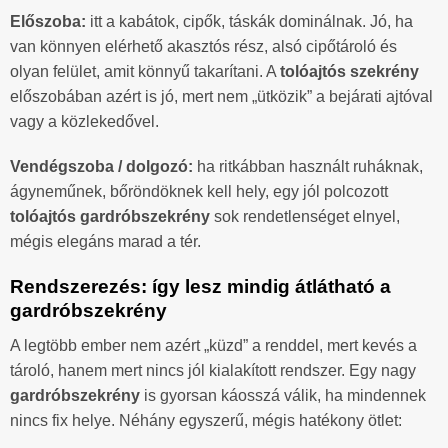
Előszoba:
itt a kabátok, cipők, táskák dominálnak. Jó, ha
van könnyen elérhető akasztós rész, alsó cipőtároló és
olyan felület, amit könnyű takarítani. A
tolóajtós szekrény
előszobában azért is jó, mert nem „ütközik” a bejárati ajtóval
vagy a közlekedővel.
Vendégszoba / dolgozó:
ha ritkábban használt ruháknak,
ágyneműnek, bőröndöknek kell hely, egy jól polcozott
tolóajtós gardróbszekrény
sok rendetlenséget elnyel,
mégis elegáns marad a tér.
Rendszerezés: így lesz mindig átlátható a
gardróbszekrény
A legtöbb ember nem azért „küzd” a renddel, mert kevés a
tároló, hanem mert nincs jól kialakított rendszer. Egy nagy
gardróbszekrény
is gyorsan káosszá válik, ha mindennek
nincs fix helye. Néhány egyszerű, mégis hatékony ötlet: