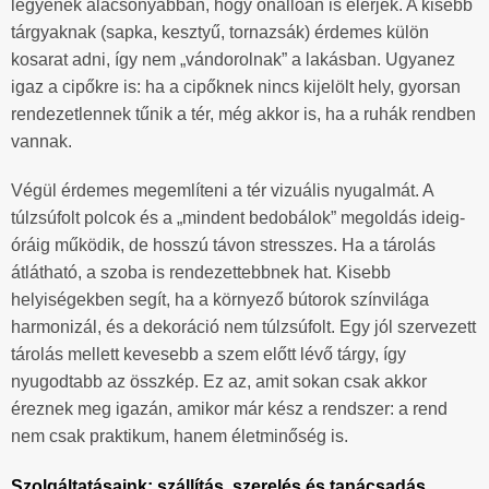
legyenek alacsonyabban, hogy önállóan is elérjék. A kisebb
tárgyaknak (sapka, kesztyű, tornazsák) érdemes külön
kosarat adni, így nem „vándorolnak” a lakásban. Ugyanez
igaz a cipőkre is: ha a cipőknek nincs kijelölt hely, gyorsan
rendezetlennek tűnik a tér, még akkor is, ha a ruhák rendben
vannak.
Végül érdemes megemlíteni a tér vizuális nyugalmát. A
túlzsúfolt polcok és a „mindent bedobálok” megoldás ideig-
óráig működik, de hosszú távon stresszes. Ha a tárolás
átlátható, a szoba is rendezettebbnek hat. Kisebb
helyiségekben segít, ha a környező bútorok színvilága
harmonizál, és a dekoráció nem túlzsúfolt. Egy jól szervezett
tárolás mellett kevesebb a szem előtt lévő tárgy, így
nyugodtabb az összkép. Ez az, amit sokan csak akkor
éreznek meg igazán, amikor már kész a rendszer: a rend
nem csak praktikum, hanem életminőség is.
Szolgáltatásaink: szállítás, szerelés és tanácsadás