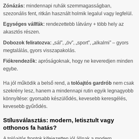
Zónázás:
mindennapi ruhák szemmagasságban,
szezonális fent, ritkán használt holmik legalul vagy legfelül.
Egységes vállfák:
rendezettebb látvány + több hely az
akasztós részen.
Dobozok feliratozva:
„sál”, „öv”, „sport”, „alkalmi” – gyors
megtalálás, gyors visszapakolás.
Fiókrendezők:
apróságoknak, hogy ne keveredjen minden
egybe.
Ha jól működik a belső rend, a
tolóajtós gardrób
nem csak
szekrény lesz, hanem a mindennapi rutin egyik legnagyobb
könnyítése: gyorsabb készülődés, kevesebb keresgélés,
kevesebb gyűrődés.
Stílusválasztás: modern, letisztult vagy
otthonos fa hatás?
A tolóajtós frontok kifejezetten jól állnak a modern