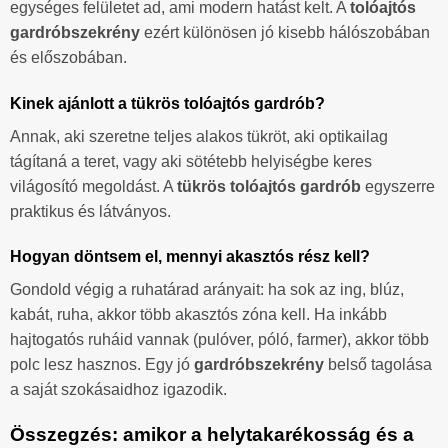
egységes felületet ad, ami modern hatást kelt. A
tolóajtós
gardróbszekrény
ezért különösen jó kisebb hálószobában
és előszobában.
Kinek ajánlott a tükrös tolóajtós gardrób?
Annak, aki szeretne teljes alakos tükröt, aki optikailag
tágítaná a teret, vagy aki sötétebb helyiségbe keres
világosító megoldást. A
tükrös tolóajtós gardrób
egyszerre
praktikus és látványos.
Hogyan döntsem el, mennyi akasztós rész kell?
Gondold végig a ruhatárad arányait: ha sok az ing, blúz,
kabát, ruha, akkor több akasztós zóna kell. Ha inkább
hajtogatós ruháid vannak (pulóver, póló, farmer), akkor több
polc lesz hasznos. Egy jó
gardróbszekrény
belső tagolása
a saját szokásaidhoz igazodik.
Összegzés: amikor a helytakarékosság és a