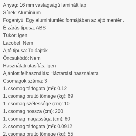
Anyag: 16 mm vastagságú laminált lap
Sínek: Alumínium
Fogantyú: Egy alumíniumléc formájában az ajtó mentén.
Élzárás típusa: ABS
Tükör: Igen
Lacobel: Nem
Ajtó típusa: Tolóajtók
Öncsukódó: Nem
Használati utasítás: Igen
Ajánlott felhasználás: Háztartási használatra
Csomagok száma: 3
1. csomag térfogata (m³): 0.12
1. csomag bruttó tömege (kg): 69
1. csomag szélessége (cm): 10
1. csomag hossza (cm): 200
1. csomag magassága (cm): 60
2. csomag térfogata (m³): 0.0912
2. csomag bruttó tömege (kg): 55