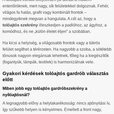
enteriőröknek, mert nagy, sík felületekkel dolgoznak. Fehér,
világos fa hatás, grafit vagy kombinált frontok –
mindegyiknek megvan a hangulata. A cél az, hogy a
tolóajtós szekrény
illeszkedjen a padlóhoz, az ágyhoz, a
komódhoz, és ne „külön életet éljen” a szobában.
Ha kicsi a helyiség, a világosabb frontok vagy a tükrös
felület segíthet a térérzeten. Ha nagyobb a szoba, a sötétebb
tónusok nagyon elegánsak lehetnek, főleg ha a kiegészítők
(fogantyúk, lámpák, textilek) is harmonizálnak vele.
Gyakori kérdések tolóajtós gardrób választás
előtt
Miben jobb egy tolóajtós gardróbszekrény a
nyílóajtósnál?
A legnagyobb előny a helytakarékosság: nincs ajtónyitási ív,
így szűkebb helyen is kényelmes. Emellett a front nagy,