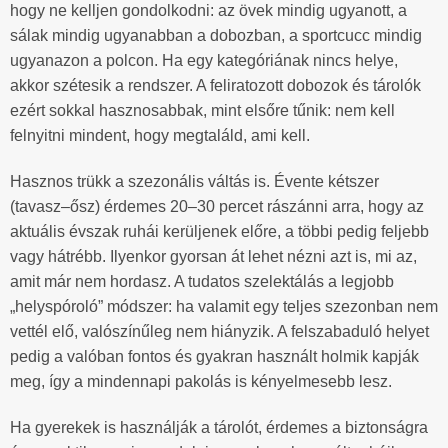
hogy ne kelljen gondolkodni: az övek mindig ugyanott, a
sálak mindig ugyanabban a dobozban, a sportcucc mindig
ugyanazon a polcon. Ha egy kategóriának nincs helye,
akkor szétesik a rendszer. A feliratozott dobozok és tárolók
ezért sokkal hasznosabbak, mint elsőre tűnik: nem kell
felnyitni mindent, hogy megtaláld, ami kell.
Hasznos trükk a szezonális váltás is. Évente kétszer
(tavasz–ősz) érdemes 20–30 percet rászánni arra, hogy az
aktuális évszak ruhái kerüljenek előre, a többi pedig feljebb
vagy hátrébb. Ilyenkor gyorsan át lehet nézni azt is, mi az,
amit már nem hordasz. A tudatos szelektálás a legjobb
„helyspóroló” módszer: ha valamit egy teljes szezonban nem
vettél elő, valószínűleg nem hiányzik. A felszabaduló helyet
pedig a valóban fontos és gyakran használt holmik kapják
meg, így a mindennapi pakolás is kényelmesebb lesz.
Ha gyerekek is használják a tárolót, érdemes a biztonságra