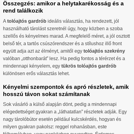
Összegzés: amikor a helytakarékosság és a
rend találkozik
A
tolóajtós gardrób
ideális választás, ha rendezett, jól
használható tárolást szeretnél úgy, hogy közben a szoba
szellős és kényelmes marad. A megfelelő méret, a jól osztott
belső tér, a tartós csúszórendszer és a stílushoz illő front
együtt adja azt az élményt, amitől egy
tolóajtós szekrény
valóban „otthonbarát” lesz. Ha pedig fontos a térérzet és a
mindennapi kényelem, egy
tükrös tolóajtós gardrób
különösen erős választás lehet.
Kényelmi szempontok és apró részletek, amik
hosszú távon sokat számítanak
Sok vásárló a külső alapján dönt, pedig a mindennapi
elégedettséget gyakran a „láthatatlan” részletek adják. Egy
nagy tárolóbútor esetén például kulcskérdés, hogyan és
milyen gyakran pakolsz: reggel rohanásban, este