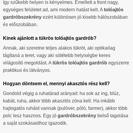
így szűkebb helyen is kényelmes. Emellett a front nagy,
egységes felületet ad, ami modern hatást kelt. A
tolóajtós
gardróbszekrény
ezért különösen jó kisebb hálószobában
és előszobában.
Kinek ajánlott a tükrös tolóajtós gardrób?
Annak, aki szeretne teljes alakos tükröt, aki optikailag
tágítaná a teret, vagy aki sötétebb helyiségbe keres
világosító megoldást. A
tükrös tolóajtós gardrób
egyszerre
praktikus és látványos.
Hogyan döntsem el, mennyi akasztós rész kell?
Gondold végig a ruhatárad arányait: ha sok az ing, blúz,
kabát, ruha, akkor több akasztós zóna kell. Ha inkább
hajtogatós ruháid vannak (pulóver, póló, farmer), akkor több
polc lesz hasznos. Egy jó
gardróbszekrény
belső tagolása
a saját szokásaidhoz igazodik.