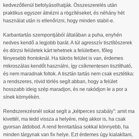
kedvezőtlenül befolyásolhatják. Összeszerelés után
praktikus egyszer átnézni a rögzítéseket, és néhány hét
használat után is ellenőrizni, hogy minden stabil-e.
Karbantartás szempontjából általában a puha, enyhén
nedves kendő a legjobb barát. A túl agresszív tisztítószerek
és dörzsi felületek kárt tehetnek a felületben, főleg
fényesebb frontoknál. Ha tükrös felület is van, érdemes
mikroszálas kendőt használni, így csíkmentesen tisztítható,
és nem maradnak foltok. A tisztán tartás nem csak esztétika:
a rendszeres, rövid törlés segít abban, hogy a felület
hosszabb ideig szép maradjon, és ne rakódjon le a por a
sínek környékén.
Rendszerezésnél sokat segít a „kétperces szabály”: amit ma
kivettél, ma tedd vissza a helyére, még akkor is, ha csak
gyorsan átdobod. A rend fenntartása sokkal könnyebb, ha
minden tárgynak van fix helye. Ezt érdemes úgy kialakítani,