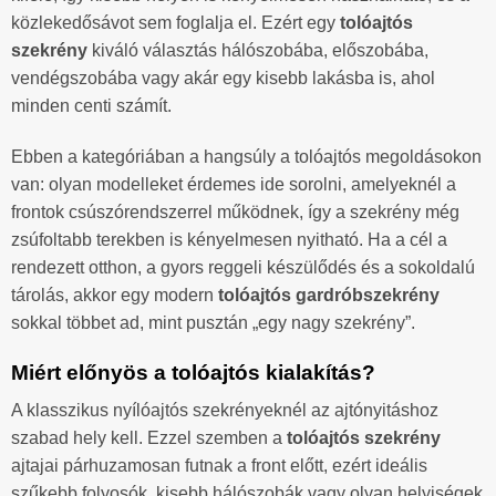
közlekedősávot sem foglalja el. Ezért egy
tolóajtós
szekrény
kiváló választás hálószobába, előszobába,
vendégszobába vagy akár egy kisebb lakásba is, ahol
minden centi számít.
Ebben a kategóriában a hangsúly a tolóajtós megoldásokon
van: olyan modelleket érdemes ide sorolni, amelyeknél a
frontok csúszórendszerrel működnek, így a szekrény még
zsúfoltabb terekben is kényelmesen nyitható. Ha a cél a
rendezett otthon, a gyors reggeli készülődés és a sokoldalú
tárolás, akkor egy modern
tolóajtós gardróbszekrény
sokkal többet ad, mint pusztán „egy nagy szekrény”.
Miért előnyös a tolóajtós kialakítás?
A klasszikus nyílóajtós szekrényeknél az ajtónyitáshoz
szabad hely kell. Ezzel szemben a
tolóajtós szekrény
ajtajai párhuzamosan futnak a front előtt, ezért ideális
szűkebb folyosók, kisebb hálószobák vagy olyan helyiségek