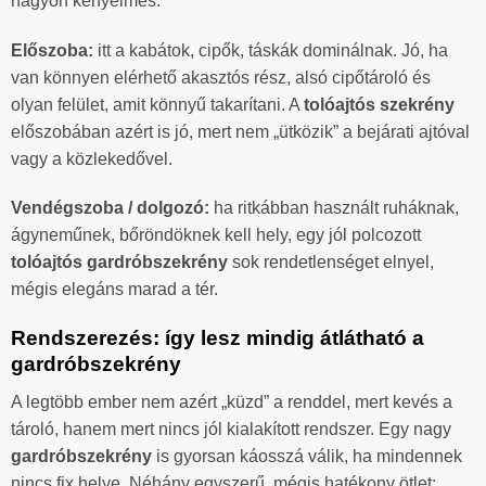
nagyon kényelmes.
Előszoba:
itt a kabátok, cipők, táskák dominálnak. Jó, ha
van könnyen elérhető akasztós rész, alsó cipőtároló és
olyan felület, amit könnyű takarítani. A
tolóajtós szekrény
előszobában azért is jó, mert nem „ütközik” a bejárati ajtóval
vagy a közlekedővel.
Vendégszoba / dolgozó:
ha ritkábban használt ruháknak,
ágyneműnek, bőröndöknek kell hely, egy jól polcozott
tolóajtós gardróbszekrény
sok rendetlenséget elnyel,
mégis elegáns marad a tér.
Rendszerezés: így lesz mindig átlátható a
gardróbszekrény
A legtöbb ember nem azért „küzd” a renddel, mert kevés a
tároló, hanem mert nincs jól kialakított rendszer. Egy nagy
gardróbszekrény
is gyorsan káosszá válik, ha mindennek
nincs fix helye. Néhány egyszerű, mégis hatékony ötlet: