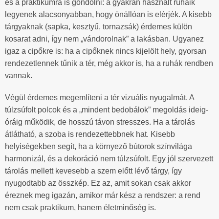
és a praktikumra is gondolni: a gyakran használt ruháik
legyenek alacsonyabban, hogy önállóan is elérjék. A kisebb
tárgyaknak (sapka, kesztyű, tornazsák) érdemes külön
kosarat adni, így nem „vándorolnak” a lakásban. Ugyanez
igaz a cipőkre is: ha a cipőknek nincs kijelölt hely, gyorsan
rendezetlennek tűnik a tér, még akkor is, ha a ruhák rendben
vannak.
Végül érdemes megemlíteni a tér vizuális nyugalmát. A
túlzsúfolt polcok és a „mindent bedobálok” megoldás ideig-
óráig működik, de hosszú távon stresszes. Ha a tárolás
átlátható, a szoba is rendezettebbnek hat. Kisebb
helyiségekben segít, ha a környező bútorok színvilága
harmonizál, és a dekoráció nem túlzsúfolt. Egy jól szervezett
tárolás mellett kevesebb a szem előtt lévő tárgy, így
nyugodtabb az összkép. Ez az, amit sokan csak akkor
éreznek meg igazán, amikor már kész a rendszer: a rend
nem csak praktikum, hanem életminőség is.