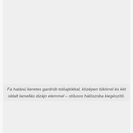
Fa hatású keretes gardrób tolóajtókkal, középen tükörrel és két
oldalt lamellás dizájn elemmel – stílusos hálószoba kiegészítő.