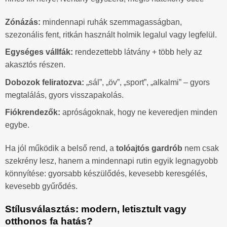
Zónázás:
mindennapi ruhák szemmagasságban,
szezonális fent, ritkán használt holmik legalul vagy legfelül.
Egységes vállfák:
rendezettebb látvány + több hely az
akasztós részen.
Dobozok feliratozva:
„sál”, „öv”, „sport”, „alkalmi” – gyors
megtalálás, gyors visszapakolás.
Fiókrendezők:
apróságoknak, hogy ne keveredjen minden
egybe.
Ha jól működik a belső rend, a
tolóajtós gardrób
nem csak
szekrény lesz, hanem a mindennapi rutin egyik legnagyobb
könnyítése: gyorsabb készülődés, kevesebb keresgélés,
kevesebb gyűrődés.
Stílusválasztás: modern, letisztult vagy
otthonos fa hatás?