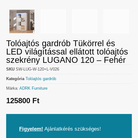
Tolóajtós gardrób Tükörrel és
LED világítással ellátott tolóajtós
szekrény LUGANO 120 – Fehér
SKU
SW-LUG-W-120+L-V026
Kategória
Tolóajtós gardrób
Márka:
ADRK Furniture
125800
Ft
Figyelem!
Ajánlatkérés szükséges!