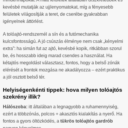
kevésbé mutatják az ujjlenyomatokat, míg a fényesebb
felületek világosítják a teret, de cserébe gyakrabban
igényelnek áttörlést.
A tolóajtó-rendszernél a sín és a futómechanika
kulcsfontosságú. A jó csúszás élménye nem csak „kényelmi
extra”: ha simán fut az ajtó, kevésbé kopik, ritkábban szorul
be, és hosszabb ideig marad csendes a használat. Ha
kétajtós megoldást választasz, fontos, hogy a belső zónák
elérését a frontok mozgása ne akadályozza – ezért praktikus
a jól osztott belső tér.
Helyiségenkénti tippek: hova milyen tolóajtós
szekrény illik?
Hálószoba:
itt általában a legnagyobb a ruhamennyiség,
ezért a többzónás, polcos + akasztós kialakítás a nyerő. Ha
fontos a gyors öltözködés, a
tükrös tolóajtós gardrób