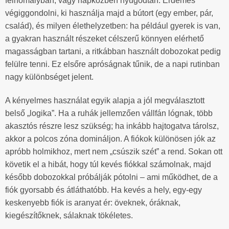
félhomályban, vagy napközben nyugodtan. Érdemes
végiggondolni, ki használja majd a bútort (egy ember, pár,
család), és milyen élethelyzetben: ha például gyerek is van,
a gyakran használt részeket célszerű könnyen elérhető
magasságban tartani, a ritkábban használt dobozokat pedig
felülre tenni. Ez elsőre apróságnak tűnik, de a napi rutinban
nagy különbséget jelent.
A kényelmes használat egyik alapja a jól megválasztott
belső „logika”. Ha a ruhák jellemzően vállfán lógnak, több
akasztós részre lesz szükség; ha inkább hajtogatva tárolsz,
akkor a polcos zóna domináljon. A fiókok különösen jók az
apróbb holmikhoz, mert nem „csúszik szét” a rend. Sokan ott
követik el a hibát, hogy túl kevés fiókkal számolnak, majd
később dobozokkal próbálják pótolni – ami működhet, de a
fiók gyorsabb és átláthatóbb. Ha kevés a hely, egy-egy
keskenyebb fiók is aranyat ér: öveknek, óráknak,
kiegészítőknek, sálaknak tökéletes.