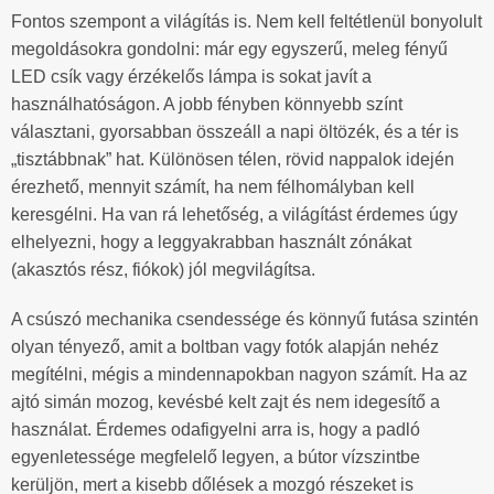
Fontos szempont a világítás is. Nem kell feltétlenül bonyolult
megoldásokra gondolni: már egy egyszerű, meleg fényű
LED csík vagy érzékelős lámpa is sokat javít a
használhatóságon. A jobb fényben könnyebb színt
választani, gyorsabban összeáll a napi öltözék, és a tér is
„tisztábbnak” hat. Különösen télen, rövid nappalok idején
érezhető, mennyit számít, ha nem félhomályban kell
keresgélni. Ha van rá lehetőség, a világítást érdemes úgy
elhelyezni, hogy a leggyakrabban használt zónákat
(akasztós rész, fiókok) jól megvilágítsa.
A csúszó mechanika csendessége és könnyű futása szintén
olyan tényező, amit a boltban vagy fotók alapján nehéz
megítélni, mégis a mindennapokban nagyon számít. Ha az
ajtó simán mozog, kevésbé kelt zajt és nem idegesítő a
használat. Érdemes odafigyelni arra is, hogy a padló
egyenletessége megfelelő legyen, a bútor vízszintbe
kerüljön, mert a kisebb dőlések a mozgó részeket is