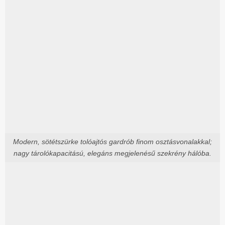
Modern, sötétszürke tolóajtós gardrób finom osztásvonalakkal;
nagy tárolókapacitású, elegáns megjelenésű szekrény hálóba.