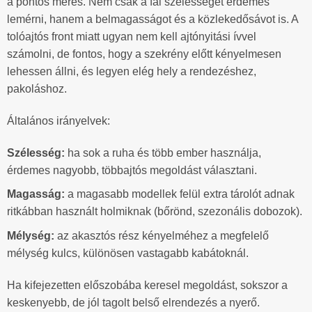
a pontos mérés. Nem csak a fal szélességét érdemes
lemérni, hanem a belmagasságot és a közlekedősávot is. A
tolóajtós front miatt ugyan nem kell ajtónyitási ívvel
számolni, de fontos, hogy a szekrény előtt kényelmesen
lehessen állni, és legyen elég hely a rendezéshez,
pakoláshoz.
Általános irányelvek:
Szélesség:
ha sok a ruha és több ember használja,
érdemes nagyobb, többajtós megoldást választani.
Magasság:
a magasabb modellek felül extra tárolót adnak
ritkábban használt holmiknak (bőrönd, szezonális dobozok).
Mélység:
az akasztós rész kényelméhez a megfelelő
mélység kulcs, különösen vastagabb kabátoknál.
Ha kifejezetten előszobába keresel megoldást, sokszor a
keskenyebb, de jól tagolt belső elrendezés a nyerő.