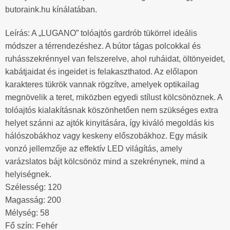
butoraink.hu kínálatában.
Leírás: A „LUGANO” tolóajtós gardrób tükörrel ideális
módszer a térrendezéshez. A bútor tágas polcokkal és
ruhásszekrénnyel van felszerelve, ahol ruháidat, öltönyeidet,
kabátjaidat és ingeidet is felakaszthatod. Az előlapon
karakteres tükrök vannak rögzítve, amelyek optikailag
megnövelik a teret, miközben egyedi stílust kölcsönöznek. A
tolóajtós kialakításnak köszönhetően nem szükséges extra
helyet szánni az ajtók kinyitására, így kiváló megoldás kis
hálószobákhoz vagy keskeny előszobákhoz. Egy másik
vonzó jellemzője az effektív LED világítás, amely
varázslatos bájt kölcsönöz mind a szekrénynek, mind a
helyiségnek.
Szélesség: 120
Magasság: 200
Mélység: 58
Fő szín: Fehér