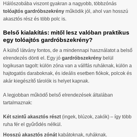
Hálószobába viszont gyakran a nagyobb, többzónás
tolóajtós gardróbszekrény
működik jól, ahol van hosszú
akasztós rész és több polc is.
Belső kialakítás: mitől lesz valóban praktikus
egy tolóajtós gardróbszekrény?
A külső látvány fontos, de a mindennapi használatot a belső
elrendezés dönti el. Egy jó
gardróbszekrény
belül
logikusan tagolt: külön zóna van a vállfás ruháknak, külön a
hajtogatós daraboknak, és ideális esetben fiókok, polcok és
akár kiegészítő tárolók is helyet kapnak.
A legjobban működő belső elrendezések általában
tartalmaznak:
Két szintű akasztós részt
(ingek, blúzok, zakók) – így több
ruha fér el gyűrődés nélkül.
Hosszú akasztós zónát
kabátoknak, ruháknak.