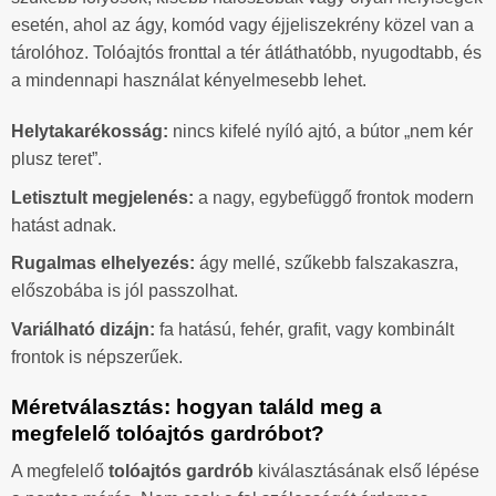
esetén, ahol az ágy, komód vagy éjjeliszekrény közel van a
tárolóhoz. Tolóajtós fronttal a tér átláthatóbb, nyugodtabb, és
a mindennapi használat kényelmesebb lehet.
Helytakarékosság:
nincs kifelé nyíló ajtó, a bútor „nem kér
plusz teret”.
Letisztult megjelenés:
a nagy, egybefüggő frontok modern
hatást adnak.
Rugalmas elhelyezés:
ágy mellé, szűkebb falszakaszra,
előszobába is jól passzolhat.
Variálható dizájn:
fa hatású, fehér, grafit, vagy kombinált
frontok is népszerűek.
Méretválasztás: hogyan találd meg a
megfelelő tolóajtós gardróbot?
A megfelelő
tolóajtós gardrób
kiválasztásának első lépése