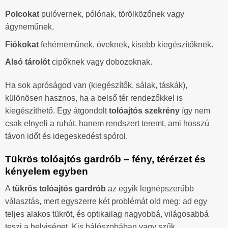
Polcokat
pulóvernek, pólónak, törölközőnek vagy
ágyneműnek.
Fiókokat
fehérneműnek, öveknek, kisebb kiegészítőknek.
Alsó tárolót
cipőknek vagy dobozoknak.
Ha sok apróságod van (kiegészítők, sálak, táskák),
különösen hasznos, ha a belső tér rendezőkkel is
kiegészíthető. Egy átgondolt
tolóajtós szekrény
így nem
csak elnyeli a ruhát, hanem rendszert teremt, ami hosszú
távon időt és idegeskedést spórol.
Tükrös tolóajtós gardrób – fény, térérzet és
kényelem egyben
A
tükrös tolóajtós gardrób
az egyik legnépszerűbb
választás, mert egyszerre két problémát old meg: ad egy
teljes alakos tükröt, és optikailag nagyobbá, világosabbá
teszi a helyiséget. Kis hálószobában vagy szűk