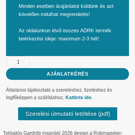
Minden esetben árajánlatot küldünk és azt
követően indulhat megrendelés!
Az oldalunkon lévő összes ADRK termék
beérkezési ideje: maximum 2-3 hét!
AJÁNLATKÉRÉS
Általános tájékoztató a szereléshez, fizetéshez és
legfőképpen a szállításhoz.
Kattints ide.
Szerelési útmutató letöltése (pdf)
Tolóajtós Gardrób inspiráló 2026 design a Robinagyker-