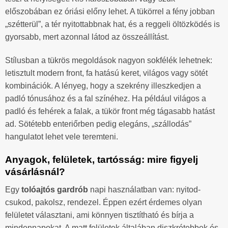
előszobában ez óriási előny lehet. A tükörrel a fény jobban
„szétterül”, a tér nyitottabbnak hat, és a reggeli öltözködés is
gyorsabb, mert azonnal látod az összeállítást.
Stílusban a tükrös megoldások nagyon sokfélék lehetnek:
letisztult modern front, fa hatású keret, világos vagy sötét
kombinációk. A lényeg, hogy a szekrény illeszkedjen a
padló tónusához és a fal színéhez. Ha például világos a
padló és fehérek a falak, a tükör front még tágasabb hatást
ad. Sötétebb enteriőrben pedig elegáns, „szállodás”
hangulatot lehet vele teremteni.
Anyagok, felületek, tartósság: mire figyelj
vásárlásnál?
Egy
tolóajtós gardrób
napi használatban van: nyitod-
csukod, pakolsz, rendezel. Éppen ezért érdemes olyan
felületet választani, ami könnyen tisztítható és bírja a
mindennapokat. A matt felületek általában diszkrétebbek és