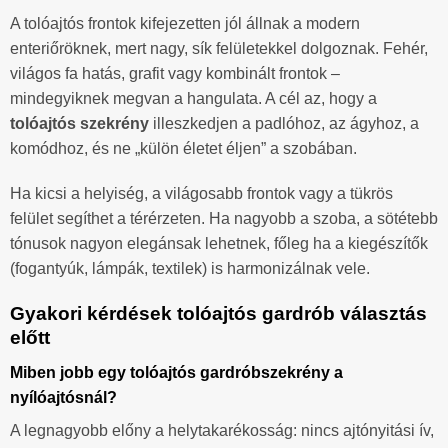
A tolóajtós frontok kifejezetten jól állnak a modern
enteriőröknek, mert nagy, sík felületekkel dolgoznak. Fehér,
világos fa hatás, grafit vagy kombinált frontok –
mindegyiknek megvan a hangulata. A cél az, hogy a
tolóajtós szekrény
illeszkedjen a padlóhoz, az ágyhoz, a
komódhoz, és ne „külön életet éljen” a szobában.
Ha kicsi a helyiség, a világosabb frontok vagy a tükrös
felület segíthet a térérzeten. Ha nagyobb a szoba, a sötétebb
tónusok nagyon elegánsak lehetnek, főleg ha a kiegészítők
(fogantyúk, lámpák, textilek) is harmonizálnak vele.
Gyakori kérdések tolóajtós gardrób választás
előtt
Miben jobb egy tolóajtós gardróbszekrény a
nyílóajtósnál?
A legnagyobb előny a helytakarékosság: nincs ajtónyitási ív,