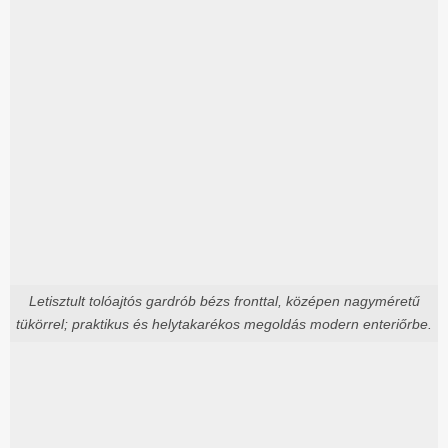
Letisztult tolóajtós gardrób bézs fronttal, középen nagyméretű
tükörrel; praktikus és helytakarékos megoldás modern enteriőrbe.