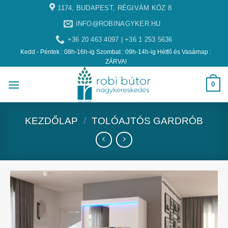
1174, BUDAPEST, RÉGIVÁM KÖZ 8
INFO@ROBINAGYKER.HU
+36 20 463 4097 | +36 1 253 5636
Kedd - Péntek : 08h-16h-ig Szombat : 09h-14h-ig Hétfő és Vasárnap :
ZÁRVA!
0
KEZDŐLAP
/
TOLÓAJTÓS GARDRÓB