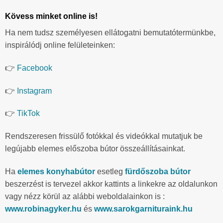
Kövess minket online is!
Ha nem tudsz személyesen ellátogatni bemutatótermünkbe,
inspirálódj online felületeinken:
👉
Facebook
👉
Instagram
👉
TikTok
Rendszeresen frissülő fotókkal és videókkal mutatjuk be
legújabb elemes előszoba bútor összeállításainkat.
Ha
elemes konyhabútor
esetleg
fürdőszoba bútor
beszerzést is tervezel akkor kattints a linkekre az oldalunkon
vagy nézz körül az alábbi weboldalainkon is :
www.robinagyker.hu
és
www.sarokgarnituraink.hu