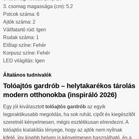
3. csomag magassága (cm): 5.2
Polcok száma: 6
Ajtók száma: 2
Vállfatartó rúd: Igen
Rudak száma: 1
Előlap színe: Fehér
Korpusz színe: Fehér
LED világítás: Igen
Általános tudnivalók
Tolóajtós gardrób – helytakarékos tárolás
modern otthonokba (inspiráló 2026)
Egy jól kiválasztott
tolóajtós gardrób
az egyik
legpraktikusabb megoldás, ha sok ruhát, cipőt és kiegészítőt
szeretnél kényelmesen, mégis esztétikusan elrendezni. A
tolóajtós kialakítás lényege, hogy az ajtók nem nyílnak
kifelé, így kisebb helyen is kényelmesen használható, és a