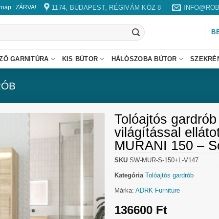
1174, BUDAPEST, RÉGIVÁM KÖZ 8
INFO@ROB
árnap : ZÁRVA!
B
ZŐ GARNITÚRA
KIS BÚTOR
HÁLÓSZOBA BÚTOR
SZEKRÉ
RÓB
Tolóajtós gardrób
világítással ellát
MURANI 150 – 
SKU
SW-MUR-S-150+L-V147
Kategória
Tolóajtós gardrób
Márka:
ADRK Furniture
136600
Ft