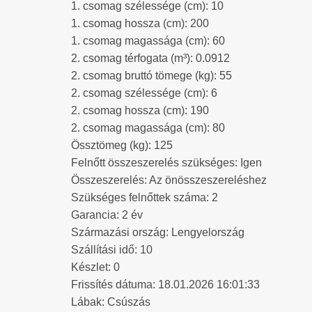
1. csomag szélessége (cm): 10
1. csomag hossza (cm): 200
1. csomag magassága (cm): 60
2. csomag térfogata (m³): 0.0912
2. csomag bruttó tömege (kg): 55
2. csomag szélessége (cm): 6
2. csomag hossza (cm): 190
2. csomag magassága (cm): 80
Össztömeg (kg): 125
Felnőtt összeszerelés szükséges: Igen
Összeszerelés: Az önösszeszereléshez
Szükséges felnőttek száma: 2
Garancia: 2 év
Származási ország: Lengyelország
Szállítási idő: 10
Készlet: 0
Frissítés dátuma: 18.01.2026 16:01:33
Lábak: Csúszás