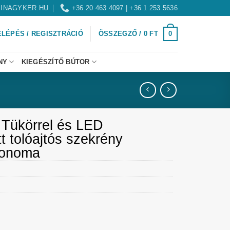
INAGYKER.HU
+36 20 463 4097 | +36 1 253 5636
0
ELÉPÉS / REGISZTRÁCIÓ
ÖSSZEGZŐ /
0
FT
NY
KIEGÉSZÍTŐ BÚTOR
 Tükörrel és LED
ott tolóajtós szekrény
Sonoma