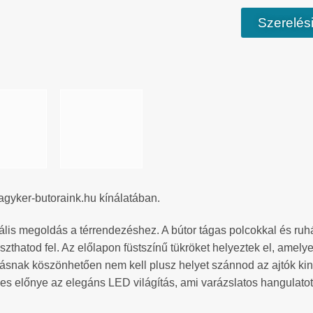
Szerelési
agyker-butoraink.hu kínálatában.
ális megoldás a térrendezéshez. A bútor tágas polcokkal és ruhás
szthatod fel. Az előlapon füstszínű tükröket helyeztek el, amelye
ításnak köszönhetően nem kell plusz helyet szánnod az ajtók kin
 előnye az elegáns LED világítás, ami varázslatos hangulatot