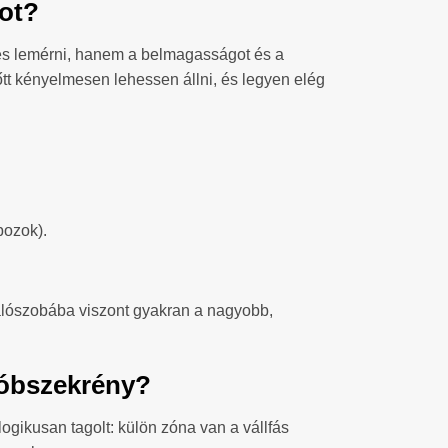
bot?
es lemérni, hanem a belmagasságot és a
lőtt kényelmesen lehessen állni, és legyen elég
bozok).
Hálószobába viszont gyakran a nagyobb,
dróbszekrény?
logikusan tagolt: külön zóna van a vállfás