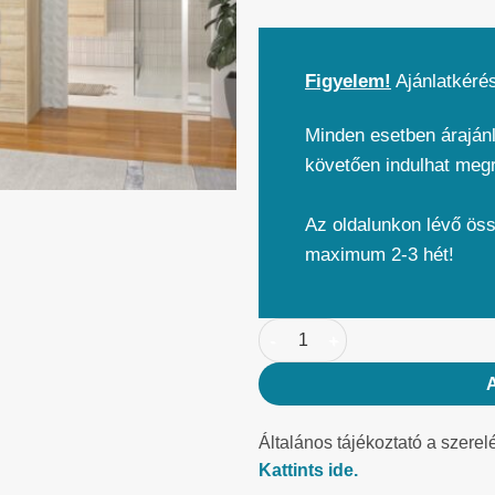
Figyelem!
Ajánlatkéré
Minden esetben árajánl
követően indulhat meg
Az oldalunkon lévő ös
maximum 2-3 hét!
Általános tájékoztató a szerel
Kattints ide.