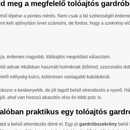
ld meg a megfelelő tolóajtós gardró
első lépése a pontos mérés. Nem csak a fal szélességét érdem
nem kell ajtónyitási ívvel számolni, de fontos, hogy a szekrény e
ja, érdemes nagyobb, többajtós megoldást választani.
lót adnak ritkábban használt holmiknak (bőrönd, szezonális do
lelő mélység kulcs, különösen vastagabb kabátoknál.
okszor a keskenyebb, de jól tagolt belső elrendezés a nyerő. 
ól, ahol van hosszú akasztós rész és több polc is.
 valóban praktikus egy tolóajtós gar
tot a belső elrendezés dönti el. Egy jó
gardróbszekrény
belül 