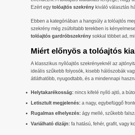
Ezért egy
tolóajtós szekrény
kiváló választás h
Ebben a kategóriában a hangsúly a tolóajtós me
szekrény még zsúfoltabb terekben is kényelmesen 
tolóajtós gardróbszekrény
sokkal többet ad, mi
Miért előnyös a tolóajtós kia
A klasszikus nyílóajtós szekrényeknél az ajtóny
ideális szűkebb folyosók, kisebb hálószobák vagy 
átláthatóbb, nyugodtabb, és a mindennapi haszn
Helytakarékosság:
nincs kifelé nyíló ajtó, a búto
Letisztult megjelenés:
a nagy, egybefüggő front
Rugalmas elhelyezés:
ágy mellé, szűkebb falsz
Variálható dizájn:
fa hatású, fehér, grafit, vagy 