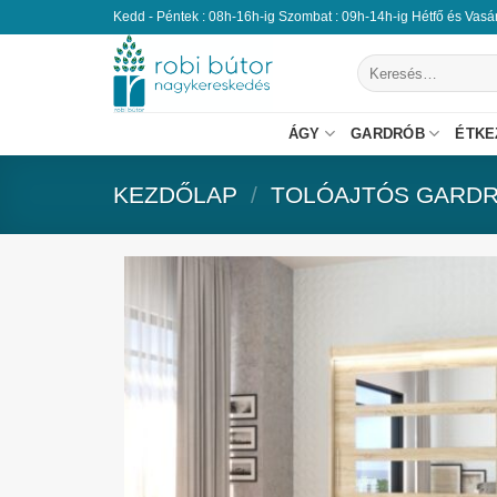
Kedd - Péntek : 08h-16h-ig Szombat : 09h-14h-ig Hétfő és Vas
ÁGY
GARDRÓB
ÉTKE
KEZDŐLAP
/
TOLÓAJTÓS GARD