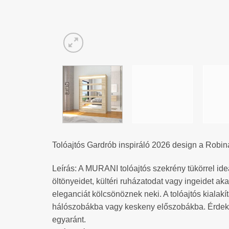
Tolóajtós Gardrób inspiráló 2026 design a Robin
Leírás: A MURANI tolóajtós szekrény tükörrel ide
öltönyeidet, kültéri ruházatodat vagy ingeidet aka
eleganciát kölcsönöznek neki. A tolóajtós kialak
hálószobákba vagy keskeny előszobákba. Érdekes
egyaránt.