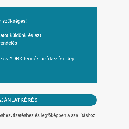
s szükséges!
atot küldünk és azt
rendelés!
szes ADRK termék beérkezési ideje:
AJÁNLATKÉRÉS
éshez, fizetéshez és legfőképpen a szállításhoz.