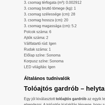
3. csomag térfogata (m³): 0.002912
3. csomag bruttó tömege (kg): 1
3. csomag szélessége (cm): 28
3. csomag hossza (cm): 20
3. csomag magassága (cm): 5.2
Polcok száma: 6
Ajtók száma: 2
Vállfatartó rúd: Igen
Rudak száma: 1
Előlap színe: Sonoma
Korpusz színe: Sonoma
LED világítás: Igen
Általános tudnivalók
Tolóajtós gardrób – helyt
Egy jól kiválasztott
tolóajtós gardrób
az egyik l
elrendezni. A tolóajtós kialakítás lényege, hogy 