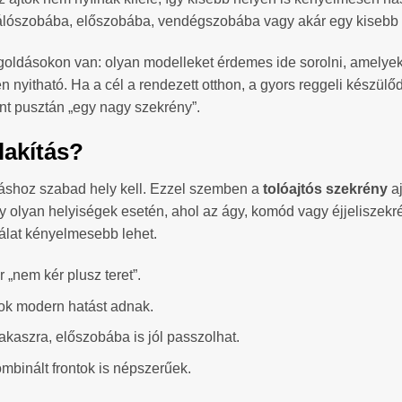
álószobába, előszobába, vendégszobába vagy akár egy kisebb l
goldásokon van: olyan modelleket érdemes ide sorolni, amelyek
nyitható. Ha a cél a rendezett otthon, a gyors reggeli készülő
nt pusztán „egy nagy szekrény”.
lakítás?
itáshoz szabad hely kell. Ezzel szemben a
tolóajtós szekrény
aj
olyan helyiségek esetén, ahol az ágy, komód vagy éjjeliszekrény
álat kényelmesebb lehet.
r „nem kér plusz teret”.
ok modern hatást adnak.
akaszra, előszobába is jól passzolhat.
kombinált frontok is népszerűek.