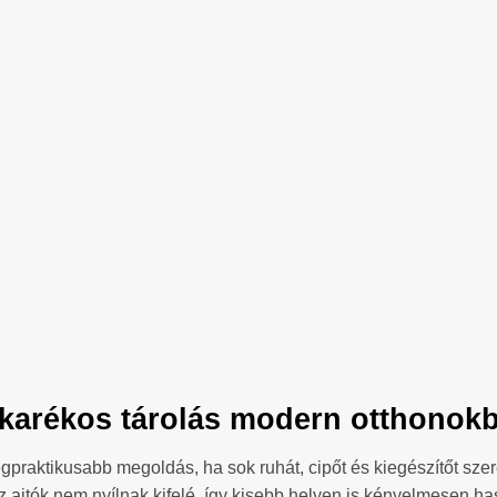
akarékos tárolás modern otthonokba
egpraktikusabb megoldás, ha sok ruhát, cipőt és kiegészítőt sz
az ajtók nem nyílnak kifelé, így kisebb helyen is kényelmesen ha