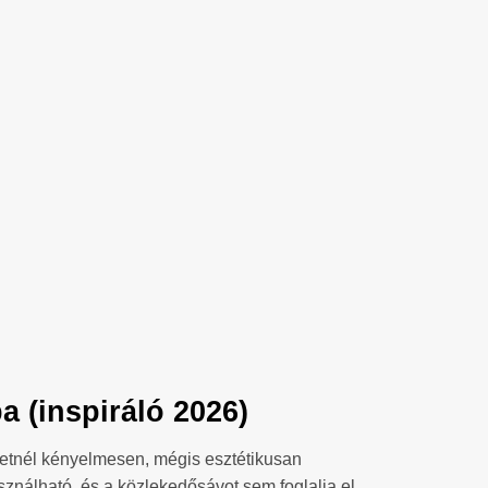
 (inspiráló 2026)
eretnél kényelmesen, mégis esztétikusan
sználható, és a közlekedősávot sem foglalja el.