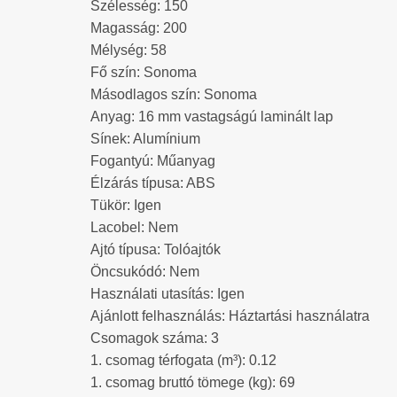
Szélesség: 150
Magasság: 200
Mélység: 58
Fő szín: Sonoma
Másodlagos szín: Sonoma
Anyag: 16 mm vastagságú laminált lap
Sínek: Alumínium
Fogantyú: Műanyag
Élzárás típusa: ABS
Tükör: Igen
Lacobel: Nem
Ajtó típusa: Tolóajtók
Öncsukódó: Nem
Használati utasítás: Igen
Ajánlott felhasználás: Háztartási használatra
Csomagok száma: 3
1. csomag térfogata (m³): 0.12
1. csomag bruttó tömege (kg): 69