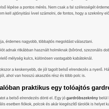
első lépése a pontos mérés. Nem csak a fal szélességét érdem
nem kell ajtónyitási ívvel számolni, de fontos, hogy a szekrény e
ja, érdemes nagyobb, többajtós megoldást választani.
lót adnak ritkábban használt holmiknak (bőrönd, szezonális do
lelő mélység kulcs, különösen vastagabb kabátoknál.
okszor a keskenyebb, de jól tagolt belső elrendezés a nyerő. 
ól, ahol van hosszú akasztós rész és több polc is.
 valóban praktikus egy tolóajtós gar
tot a belső elrendezés dönti el. Egy jó
gardróbszekrény
belül 
is esetben fiókok, polcok és akár kiegészítő tárolók is helyet 