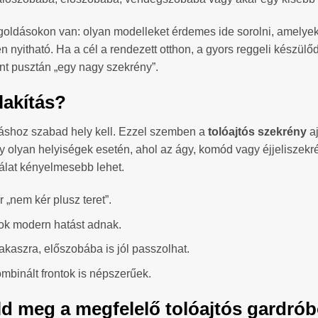
goldásokon van: olyan modelleket érdemes ide sorolni, amelyek
nyitható. Ha a cél a rendezett otthon, a gyors reggeli készülő
nt pusztán „egy nagy szekrény”.
lakítás?
itáshoz szabad hely kell. Ezzel szemben a
tolóajtós szekrény
aj
olyan helyiségek esetén, ahol az ágy, komód vagy éjjeliszekrény
álat kényelmesebb lehet.
r „nem kér plusz teret”.
ok modern hatást adnak.
akaszra, előszobába is jól passzolhat.
kombinált frontok is népszerűek.
ld meg a megfelelő tolóajtós gardró