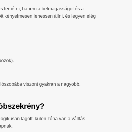
es lemérni, hanem a belmagasságot és a
lőtt kényelmesen lehessen állni, és legyen elég
bozok).
Hálószobába viszont gyakran a nagyobb,
dróbszekrény?
logikusan tagolt: külön zóna van a vállfás
kapnak.