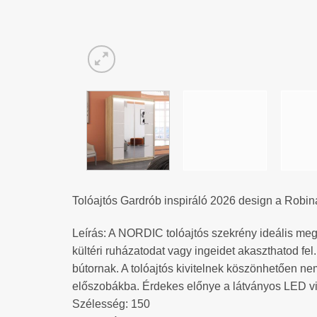
Tolóajtós Gardrób inspiráló 2026 design a Robin
Leírás: A NORDIC tolóajtós szekrény ideális mego
kültéri ruházatodat vagy ingeidet akaszthatod fel
bútornak. A tolóajtós kivitelnek köszönhetően ne
előszobákba. Érdekes előnye a látványos LED vil
Szélesség: 150