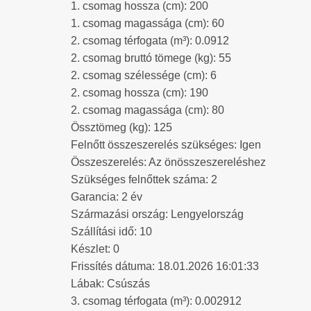
1. csomag hossza (cm): 200
1. csomag magassága (cm): 60
2. csomag térfogata (m³): 0.0912
2. csomag bruttó tömege (kg): 55
2. csomag szélessége (cm): 6
2. csomag hossza (cm): 190
2. csomag magassága (cm): 80
Össztömeg (kg): 125
Felnőtt összeszerelés szükséges: Igen
Összeszerelés: Az önösszeszereléshez
Szükséges felnőttek száma: 2
Garancia: 2 év
Származási ország: Lengyelország
Szállítási idő: 10
Készlet: 0
Frissítés dátuma: 18.01.2026 16:01:33
Lábak: Csúszás
3. csomag térfogata (m³): 0.002912