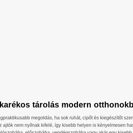
akarékos tárolás modern otthonokba
egpraktikusabb megoldás, ha sok ruhát, cipőt és kiegészítőt sz
az ajtók nem nyílnak kifelé, így kisebb helyen is kényelmesen ha
álószobába, előszobába, vendégszobába vagy akár egy kisebb l