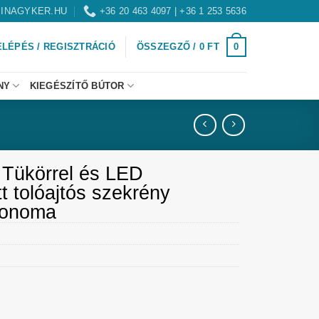
INAGYKER.HU
+36 20 463 4097 | +36 1 253 5636
0
ELÉPÉS / REGISZTRÁCIÓ
ÖSSZEGZŐ /
0
FT
NY
KIEGÉSZÍTŐ BÚTOR
 Tükörrel és LED
ott tolóajtós szekrény
Sonoma