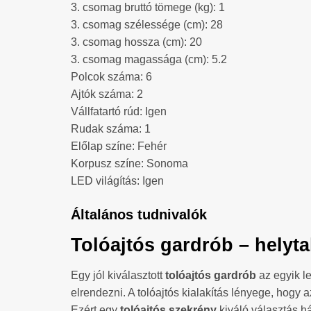
3. csomag bruttó tömege (kg): 1
3. csomag szélessége (cm): 28
3. csomag hossza (cm): 20
3. csomag magassága (cm): 5.2
Polcok száma: 6
Ajtók száma: 2
Vállfatartó rúd: Igen
Rudak száma: 1
Előlap színe: Fehér
Korpusz színe: Sonoma
LED világítás: Igen
Általános tudnivalók
Tolóajtós gardrób – helyt
Egy jól kiválasztott
tolóajtós gardrób
az egyik l
elrendezni. A tolóajtós kialakítás lényege, hogy 
Ezért egy
tolóajtós szekrény
kiváló választás h