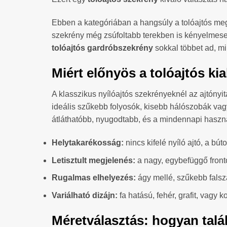
Ebben a kategóriában a hangsúly a tolóajtós me
szekrény még zsúfoltabb terekben is kényelmesen 
tolóajtós gardróbszekrény
sokkal többet ad, mi
Miért előnyös a tolóajtós kia
A klasszikus nyílóajtós szekrényeknél az ajtóny
ideális szűkebb folyosók, kisebb hálószobák vagy 
átláthatóbb, nyugodtabb, és a mindennapi haszn
Helytakarékosság:
nincs kifelé nyíló ajtó, a búto
Letisztult megjelenés:
a nagy, egybefüggő front
Rugalmas elhelyezés:
ágy mellé, szűkebb falsz
Variálható dizájn:
fa hatású, fehér, grafit, vagy 
Méretválasztás: hogyan talá