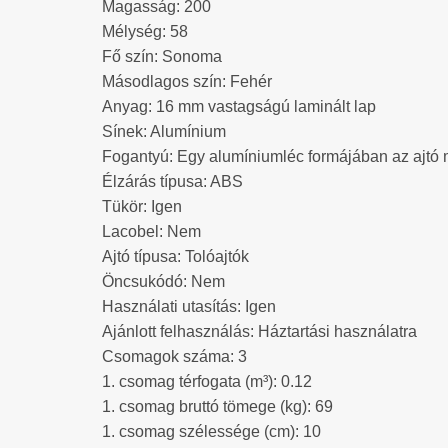
Magasság: 200
Mélység: 58
Fő szín: Sonoma
Másodlagos szín: Fehér
Anyag: 16 mm vastagságú laminált lap
Sínek: Alumínium
Fogantyú: Egy alumíniumléc formájában az ajtó 
Élzárás típusa: ABS
Tükör: Igen
Lacobel: Nem
Ajtó típusa: Tolóajtók
Öncsukódó: Nem
Használati utasítás: Igen
Ajánlott felhasználás: Háztartási használatra
Csomagok száma: 3
1. csomag térfogata (m³): 0.12
1. csomag bruttó tömege (kg): 69
1. csomag szélessége (cm): 10