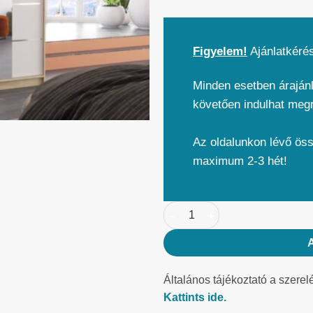
Figyelem!
Ajánlatkéré
Minden esetben árajánl
követően indulhat meg
Az oldalunkon lévő ös
maximum 2-3 hét!
Általános tájékoztató a szerel
Kattints ide.