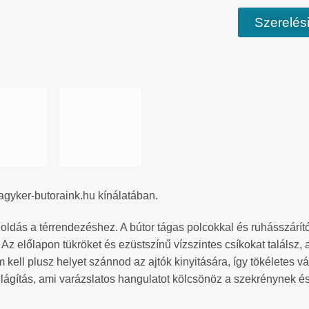
Szerelési
agyker-butoraink.hu kínálatában.
ldás a térrendezéshez. A bútor tágas polcokkal és ruhásszárítóva
. Az előlapon tükröket és ezüstszínű vízszintes csíkokat találsz
m kell plusz helyet szánnod az ajtók kinyitására, így tökéletes
ágítás, ami varázslatos hangulatot kölcsönöz a szekrénynek és