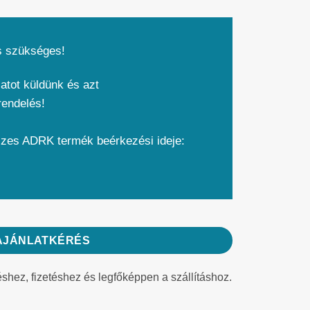
s szükséges!
atot küldünk és azt
rendelés!
szes ADRK termék beérkezési ideje:
AJÁNLATKÉRÉS
éshez, fizetéshez és legfőképpen a szállításhoz.