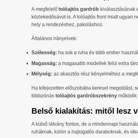
A megfelelő
tolóajtós gardrób
kiválasztásának 
közlekedősávot is. A tolóajtós front miatt ugyan 
hely a rendezéshez, pakoláshoz.
Általános irányelvek:
Szélesség:
ha sok a ruha és több ember használ
Magasság:
a magasabb modellek felül extra táro
Mélység:
az akasztós rész kényelméhez a megfe
Ha kifejezetten előszobába keresel megoldást, s
többzónás
tolóajtós gardróbszekrény
működik j
Belső kialakítás: mitől lesz
A külső látvány fontos, de a mindennapi használa
ruháknak, külön a hajtogatós daraboknak, és ideál