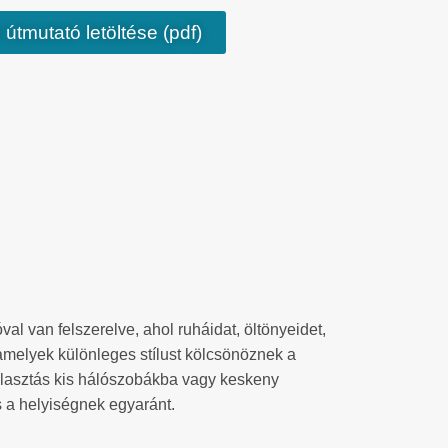
 útmutató letöltése (pdf)
l van felszerelve, ahol ruháidat, öltönyeidet,
, amelyek különleges stílust kölcsönöznek a
 választás kis hálószobákba vagy keskeny
 a helyiségnek egyaránt.