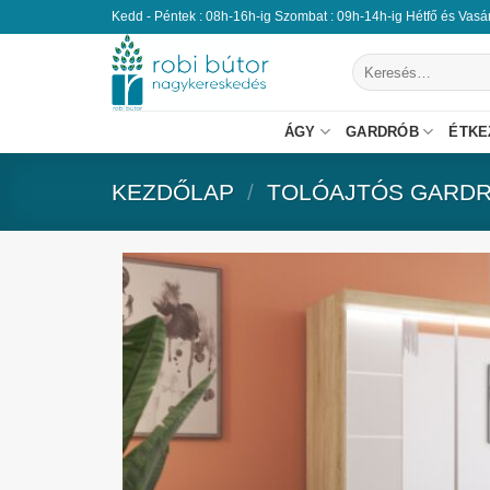
Kedd - Péntek : 08h-16h-ig Szombat : 09h-14h-ig Hétfő és Vas
ÁGY
GARDRÓB
ÉTKE
KEZDŐLAP
/
TOLÓAJTÓS GARD