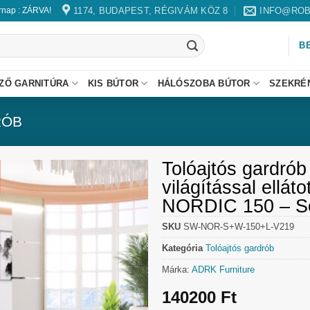
1174, BUDAPEST, RÉGIVÁM KÖZ 8
INFO@ROB
árnap : ZÁRVA!
B
ZŐ GARNITÚRA
KIS BÚTOR
HÁLÓSZOBA BÚTOR
SZEKRÉ
RÓB
Tolóajtós gardrób
világítással ellát
NORDIC 150 – 
SKU
SW-NOR-S+W-150+L-V219
Kategória
Tolóajtós gardrób
Márka:
ADRK Furniture
140200
Ft