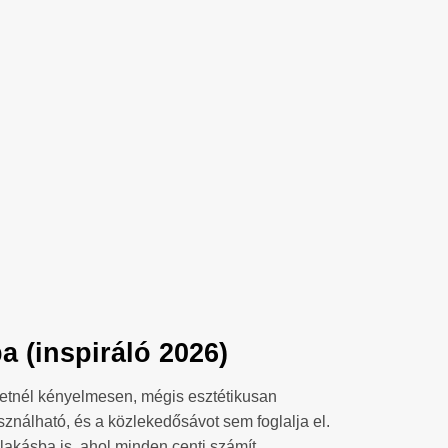
 (inspiráló 2026)
eretnél kényelmesen, mégis esztétikusan
sználható, és a közlekedősávot sem foglalja el.
akásba is, ahol minden centi számít.