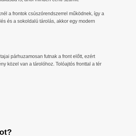
nél a frontok csúszórendszerrel működnek, így a
dés és a sokoldalú tárolás, akkor egy modern
tajai párhuzamosan futnak a front előtt, ezért
 közel van a tárolóhoz. Tolóajtós fronttal a tér
bot?