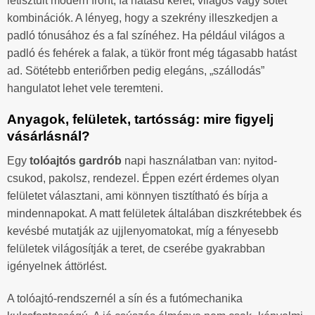
letisztult modern front, fa hatású keret, világos vagy sötét
kombinációk. A lényeg, hogy a szekrény illeszkedjen a
padló tónusához és a fal színéhez. Ha például világos a
padló és fehérek a falak, a tükör front még tágasabb hatást
ad. Sötétebb enteriőrben pedig elegáns, „szállodás”
hangulatot lehet vele teremteni.
Anyagok, felületek, tartósság: mire figyelj
vásárlásnál?
Egy
tolóajtós gardrób
napi használatban van: nyitod-
csukod, pakolsz, rendezel. Éppen ezért érdemes olyan
felületet választani, ami könnyen tisztítható és bírja a
mindennapokat. A matt felületek általában diszkrétebbek és
kevésbé mutatják az ujjlenyomatokat, míg a fényesebb
felületek világosítják a teret, de cserébe gyakrabban
igényelnek áttörlést.
A tolóajtó-rendszernél a sín és a futómechanika