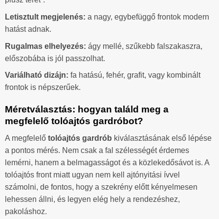
Letisztult megjelenés:
a nagy, egybefüggő frontok modern
hatást adnak.
Rugalmas elhelyezés:
ágy mellé, szűkebb falszakaszra,
előszobába is jól passzolhat.
Variálható dizájn:
fa hatású, fehér, grafit, vagy kombinált
frontok is népszerűek.
Méretválasztás: hogyan találd meg a
megfelelő tolóajtós gardróbot?
A megfelelő
tolóajtós gardrób
kiválasztásának első lépése
a pontos mérés. Nem csak a fal szélességét érdemes
lemérni, hanem a belmagasságot és a közlekedősávot is. A
tolóajtós front miatt ugyan nem kell ajtónyitási ívvel
számolni, de fontos, hogy a szekrény előtt kényelmesen
lehessen állni, és legyen elég hely a rendezéshez,
pakoláshoz.