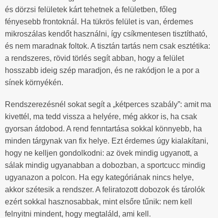
és dörzsi felületek kárt tehetnek a felületben, főleg
fényesebb frontoknál. Ha tükrös felület is van, érdemes
mikroszálas kendőt használni, így csíkmentesen tisztítható,
és nem maradnak foltok. A tisztán tartás nem csak esztétika:
a rendszeres, rövid törlés segít abban, hogy a felület
hosszabb ideig szép maradjon, és ne rakódjon le a por a
sínek környékén.
Rendszerezésnél sokat segít a „kétperces szabály”: amit ma
kivettél, ma tedd vissza a helyére, még akkor is, ha csak
gyorsan átdobod. A rend fenntartása sokkal könnyebb, ha
minden tárgynak van fix helye. Ezt érdemes úgy kialakítani,
hogy ne kelljen gondolkodni: az övek mindig ugyanott, a
sálak mindig ugyanabban a dobozban, a sportcucc mindig
ugyanazon a polcon. Ha egy kategóriának nincs helye,
akkor szétesik a rendszer. A feliratozott dobozok és tárolók
ezért sokkal hasznosabbak, mint elsőre tűnik: nem kell
felnyitni mindent, hogy megtaláld, ami kell.