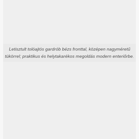
Letisztult tolóajtós gardrób bézs fronttal, középen nagyméretű
tükörrel; praktikus és helytakarékos megoldás modern enteriőrbe.