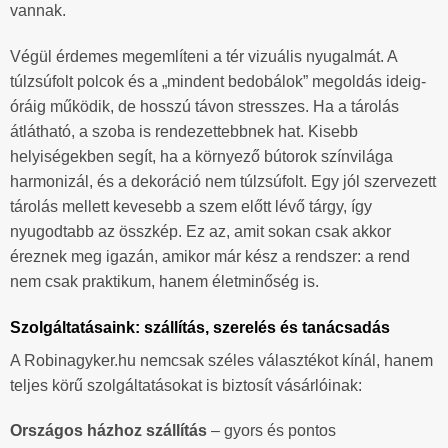
vannak.
Végül érdemes megemlíteni a tér vizuális nyugalmát. A
túlzsúfolt polcok és a „mindent bedobálok” megoldás ideig-
óráig működik, de hosszú távon stresszes. Ha a tárolás
átlátható, a szoba is rendezettebbnek hat. Kisebb
helyiségekben segít, ha a környező bútorok színvilága
harmonizál, és a dekoráció nem túlzsúfolt. Egy jól szervezett
tárolás mellett kevesebb a szem előtt lévő tárgy, így
nyugodtabb az összkép. Ez az, amit sokan csak akkor
éreznek meg igazán, amikor már kész a rendszer: a rend
nem csak praktikum, hanem életminőség is.
Szolgáltatásaink: szállítás, szerelés és tanácsadás
A Robinagyker.hu nemcsak széles választékot kínál, hanem
teljes körű szolgáltatásokat is biztosít vásárlóinak:
Országos házhoz szállítás
– gyors és pontos