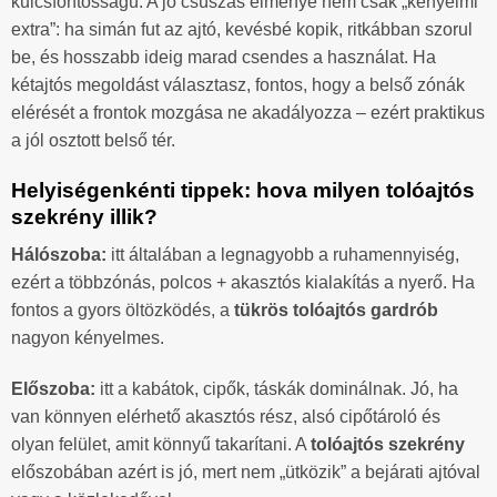
kulcsfontosságú. A jó csúszás élménye nem csak „kényelmi
extra”: ha simán fut az ajtó, kevésbé kopik, ritkábban szorul
be, és hosszabb ideig marad csendes a használat. Ha
kétajtós megoldást választasz, fontos, hogy a belső zónák
elérését a frontok mozgása ne akadályozza – ezért praktikus
a jól osztott belső tér.
Helyiségenkénti tippek: hova milyen tolóajtós
szekrény illik?
Hálószoba:
itt általában a legnagyobb a ruhamennyiség,
ezért a többzónás, polcos + akasztós kialakítás a nyerő. Ha
fontos a gyors öltözködés, a
tükrös tolóajtós gardrób
nagyon kényelmes.
Előszoba:
itt a kabátok, cipők, táskák dominálnak. Jó, ha
van könnyen elérhető akasztós rész, alsó cipőtároló és
olyan felület, amit könnyű takarítani. A
tolóajtós szekrény
előszobában azért is jó, mert nem „ütközik” a bejárati ajtóval