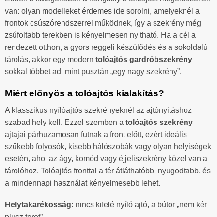
van: olyan modelleket érdemes ide sorolni, amelyeknél a
frontok csúszórendszerrel működnek, így a szekrény még
zsúfoltabb terekben is kényelmesen nyitható. Ha a cél a
rendezett otthon, a gyors reggeli készülődés és a sokoldalú
tárolás, akkor egy modern
tolóajtós gardróbszekrény
sokkal többet ad, mint pusztán „egy nagy szekrény”.
Miért előnyös a tolóajtós kialakítás?
A klasszikus nyílóajtós szekrényeknél az ajtónyitáshoz
szabad hely kell. Ezzel szemben a
tolóajtós szekrény
ajtajai párhuzamosan futnak a front előtt, ezért ideális
szűkebb folyosók, kisebb hálószobák vagy olyan helyiségek
esetén, ahol az ágy, komód vagy éjjeliszekrény közel van a
tárolóhoz. Tolóajtós fronttal a tér átláthatóbb, nyugodtabb, és
a mindennapi használat kényelmesebb lehet.
Helytakarékosság:
nincs kifelé nyíló ajtó, a bútor „nem kér
plusz teret”.