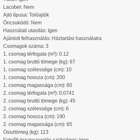
Lacobel: Nem
Ajtó típusa: Tolóajtók
Öncsukódó: Nem
Használati utasítás: Igen
Ajánlott felhasználás: Háztartási használatra
Csomagok száma: 3
1. csomag térfogata (m³): 0.12
1. csomag bruttó tömege (kg): 67
1. csomag szélessége (cm): 10
1. csomag hossza (cm): 200
1. csomag magassága (cm): 60
2. csomag térfogata (m³): 0.0741
2. csomag bruttó tömege (kg): 45
2. csomag szélessége (cm): 6
2. csomag hossza (cm): 190
2. csomag magassága (cm): 65
Össztömeg (kg): 113
Felnőtt összeszerelés szükséges: Igen