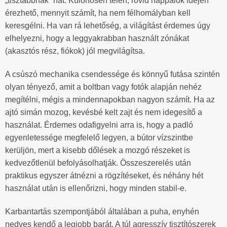
„tisztábbnak” hat. Különösen télen, rövid nappalok idején
érezhető, mennyit számít, ha nem félhomályban kell
keresgélni. Ha van rá lehetőség, a világítást érdemes úgy
elhelyezni, hogy a leggyakrabban használt zónákat
(akasztós rész, fiókok) jól megvilágítsa.
A csúszó mechanika csendessége és könnyű futása szintén
olyan tényező, amit a boltban vagy fotók alapján nehéz
megítélni, mégis a mindennapokban nagyon számít. Ha az
ajtó simán mozog, kevésbé kelt zajt és nem idegesítő a
használat. Érdemes odafigyelni arra is, hogy a padló
egyenletessége megfelelő legyen, a bútor vízszintbe
kerüljön, mert a kisebb dőlések a mozgó részeket is
kedvezőtlenül befolyásolhatják. Összeszerelés után
praktikus egyszer átnézni a rögzítéseket, és néhány hét
használat után is ellenőrizni, hogy minden stabil-e.
Karbantartás szempontjából általában a puha, enyhén
nedves kendő a legjobb barát. A túl agresszív tisztítószerek