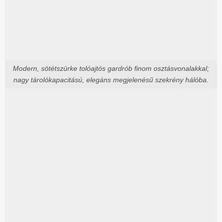
Modern, sötétszürke tolóajtós gardrób finom osztásvonalakkal;
nagy tárolókapacitású, elegáns megjelenésű szekrény hálóba.