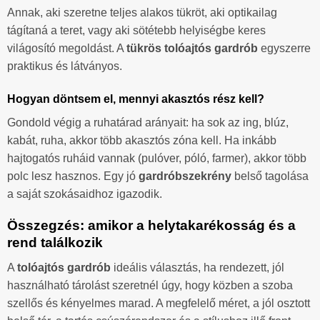
Annak, aki szeretne teljes alakos tükröt, aki optikailag
tágítaná a teret, vagy aki sötétebb helyiségbe keres
világosító megoldást. A
tükrös tolóajtós gardrób
egyszerre
praktikus és látványos.
Hogyan döntsem el, mennyi akasztós rész kell?
Gondold végig a ruhatárad arányait: ha sok az ing, blúz,
kabát, ruha, akkor több akasztós zóna kell. Ha inkább
hajtogatós ruháid vannak (pulóver, póló, farmer), akkor több
polc lesz hasznos. Egy jó
gardróbszekrény
belső tagolása
a saját szokásaidhoz igazodik.
Összegzés: amikor a helytakarékosság és a
rend találkozik
A
tolóajtós gardrób
ideális választás, ha rendezett, jól
használható tárolást szeretnél úgy, hogy közben a szoba
szellős és kényelmes marad. A megfelelő méret, a jól osztott