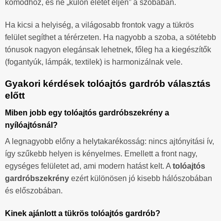
komódhoz, és ne „külön életet éljen” a szobában.
Ha kicsi a helyiség, a világosabb frontok vagy a tükrös
felület segíthet a térérzeten. Ha nagyobb a szoba, a sötétebb
tónusok nagyon elegánsak lehetnek, főleg ha a kiegészítők
(fogantyúk, lámpák, textilek) is harmonizálnak vele.
Gyakori kérdések tolóajtós gardrób választás
előtt
Miben jobb egy tolóajtós gardróbszekrény a
nyílóajtósnál?
A legnagyobb előny a helytakarékosság: nincs ajtónyitási ív,
így szűkebb helyen is kényelmes. Emellett a front nagy,
egységes felületet ad, ami modern hatást kelt. A
tolóajtós
gardróbszekrény
ezért különösen jó kisebb hálószobában
és előszobában.
Kinek ajánlott a tükrös tolóajtós gardrób?