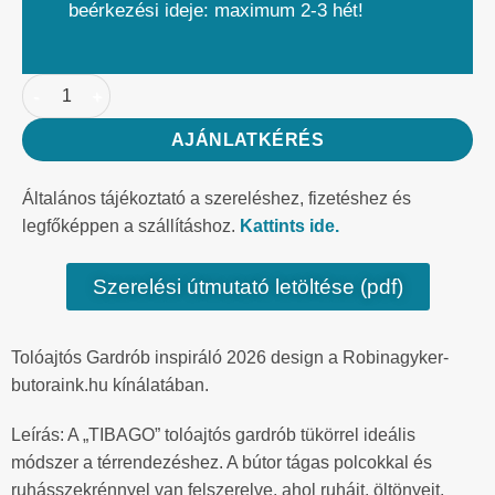
beérkezési ideje: maximum 2-3 hét!
AJÁNLATKÉRÉS
Általános tájékoztató a szereléshez, fizetéshez és
legfőképpen a szállításhoz.
Kattints ide.
Szerelési útmutató letöltése (pdf)
Tolóajtós Gardrób inspiráló 2026 design a Robinagyker-
butoraink.hu kínálatában.
Leírás: A „TIBAGO” tolóajtós gardrób tükörrel ideális
módszer a térrendezéshez. A bútor tágas polcokkal és
ruhásszekrénnyel van felszerelve, ahol ruháit, öltönyeit,