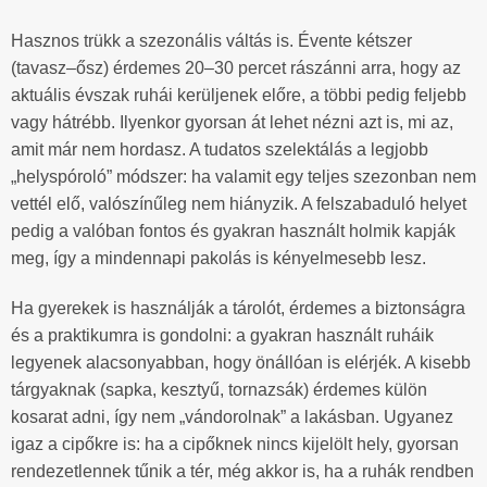
Hasznos trükk a szezonális váltás is. Évente kétszer
(tavasz–ősz) érdemes 20–30 percet rászánni arra, hogy az
aktuális évszak ruhái kerüljenek előre, a többi pedig feljebb
vagy hátrébb. Ilyenkor gyorsan át lehet nézni azt is, mi az,
amit már nem hordasz. A tudatos szelektálás a legjobb
„helyspóroló” módszer: ha valamit egy teljes szezonban nem
vettél elő, valószínűleg nem hiányzik. A felszabaduló helyet
pedig a valóban fontos és gyakran használt holmik kapják
meg, így a mindennapi pakolás is kényelmesebb lesz.
Ha gyerekek is használják a tárolót, érdemes a biztonságra
és a praktikumra is gondolni: a gyakran használt ruháik
legyenek alacsonyabban, hogy önállóan is elérjék. A kisebb
tárgyaknak (sapka, kesztyű, tornazsák) érdemes külön
kosarat adni, így nem „vándorolnak” a lakásban. Ugyanez
igaz a cipőkre is: ha a cipőknek nincs kijelölt hely, gyorsan
rendezetlennek tűnik a tér, még akkor is, ha a ruhák rendben