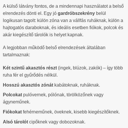
A külső látvány fontos, de a mindennapi használatot a belső
elrendezés dönti el. Egy jó
gardróbszekrény
belül
logikusan tagolt: külön zóna van a vállfás ruháknak, külön a
hajtogatós daraboknak, és ideális esetben fiókok, polcok és
akár kiegészítő tárolók is helyet kapnak.
A legjobban működő belső elrendezések általában
tartalmaznak:
Két szintű akasztós részt
(ingek, blúzok, zakók) – így több
ruha fér el gyűrődés nélkül.
Hosszú akasztós zónát
kabátoknak, ruháknak.
Polcokat
pulóvernek, pólónak, törölközőnek vagy
ágyneműnek.
Fiókokat
fehérneműnek, öveknek, kisebb kiegészítőknek.
Alsó tárolót
cipőknek vagy dobozoknak.