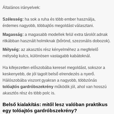
Általános irányelvek:
Szélesség:
ha sok a ruha és több ember használja,
érdemes nagyobb, többajtós megoldást választani.
Magasság:
a magasabb modellek felül extra tárolót adnak
ritkábban használt holmiknak (bőrönd, szezonális dobozok).
Mélység:
az akasztós rész kényelméhez a megfelelő
mélység kulcs, különösen vastagabb kabátoknál.
Ha kifejezetten előszobába keresel megoldást, sokszor a
keskenyebb, de jól tagolt belső elrendezés a nyerő.
Hálószobába viszont gyakran a nagyobb, többzónás
tolóajtós gardróbszekrény
működik jól, ahol van hosszú
akasztós rész és több polc is.
Belső kialakítás: mitől lesz valóban praktikus
egy tolóajtós gardróbszekrény?