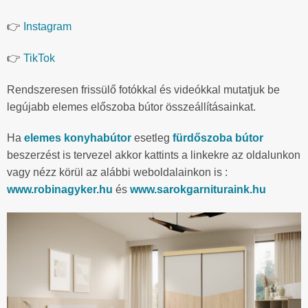
👉
Instagram
👉
TikTok
Rendszeresen frissülő fotókkal és videókkal mutatjuk be
legújabb elemes előszoba bútor összeállításainkat.
Ha
elemes konyhabútor
esetleg
fürdőszoba bútor
beszerzést is tervezel akkor kattints a linkekre az oldalunkon
vagy nézz körül az alábbi weboldalainkon is :
www.robinagyker.hu
és
www.sarokgarnituraink.hu