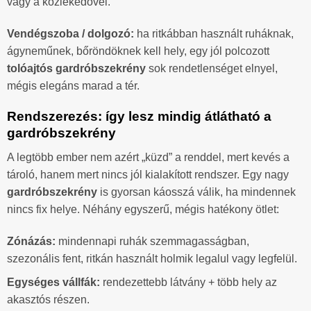
vagy a közlekedővel.
Vendégszoba / dolgozó:
ha ritkábban használt ruháknak,
ágyneműnek, bőröndöknek kell hely, egy jól polcozott
tolóajtós gardróbszekrény
sok rendetlenséget elnyel,
mégis elegáns marad a tér.
Rendszerezés: így lesz mindig átlátható a
gardróbszekrény
A legtöbb ember nem azért „küzd” a renddel, mert kevés a
tároló, hanem mert nincs jól kialakított rendszer. Egy nagy
gardróbszekrény
is gyorsan káosszá válik, ha mindennek
nincs fix helye. Néhány egyszerű, mégis hatékony ötlet:
Zónázás:
mindennapi ruhák szemmagasságban,
szezonális fent, ritkán használt holmik legalul vagy legfelül.
Egységes vállfák:
rendezettebb látvány + több hely az
akasztós részen.