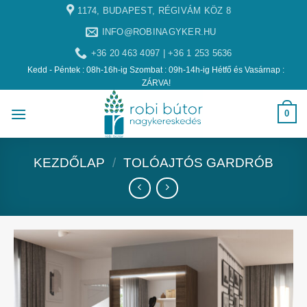
1174, BUDAPEST, RÉGIVÁM KÖZ 8
INFO@ROBINAGYKER.HU
+36 20 463 4097 | +36 1 253 5636
Kedd - Péntek : 08h-16h-ig Szombat : 09h-14h-ig Hétfő és Vasárnap :
ZÁRVA!
0
KEZDŐLAP
/
TOLÓAJTÓS GARDRÓB