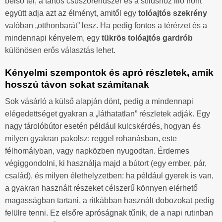
belső tér, a tartós csúszórendszer és a stílushoz illő front
együtt adja azt az élményt, amitől egy
tolóajtós szekrény
valóban „otthonbarát” lesz. Ha pedig fontos a térérzet és a
mindennapi kényelem, egy
tükrös tolóajtós gardrób
különösen erős választás lehet.
Kényelmi szempontok és apró részletek, amik
hosszú távon sokat számítanak
Sok vásárló a külső alapján dönt, pedig a mindennapi
elégedettséget gyakran a „láthatatlan” részletek adják. Egy
nagy tárolóbútor esetén például kulcskérdés, hogyan és
milyen gyakran pakolsz: reggel rohanásban, este
félhomályban, vagy napközben nyugodtan. Érdemes
végiggondolni, ki használja majd a bútort (egy ember, pár,
család), és milyen élethelyzetben: ha például gyerek is van,
a gyakran használt részeket célszerű könnyen elérhető
magasságban tartani, a ritkábban használt dobozokat pedig
felülre tenni. Ez elsőre apróságnak tűnik, de a napi rutinban