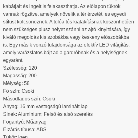
kabátjait és ingeit is felakaszthatja. Az előlapon tükrök
vannak rögzítve, amelyek növelik a tér érzetét, és egyedi
stílust kölcsönöznek. A tolóajtós kialakításnak köszönhetően
nem szükséges plusz helyet szánni az ajtó kinyitására, így
kiváló megoldás kis szobákba vagy keskeny előszobákba
is. Egy másik vonzó tulajdonsága az efektív LED világítás,
amely varázslatos bájt ad a gardróbnak és a helyiségnek
egyaránt.
Szélesség: 120
Magasság: 200
Mélység: 58
Fő szín: Csoki
Másodlagos szín: Csoki
Anyag: 16 mm vastagságú laminált lap
Sínek: Alumínium; Felső és alsó szerelés
Fogantyú: Műanyag
Élzárás típusa: ABS
Tükör: Igen