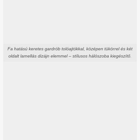
Fa hatású keretes gardrób tolóajtókkal, középen tükörrel és két
oldalt lamellás dizájn elemmel – stílusos hálószoba kiegészítő.