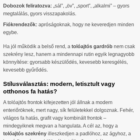
Dobozok feliratozva:
„sál”, „öv”, „sport”, „alkalmi” – gyors
megtalálás, gyors visszapakolás.
Fiókrendezők:
apróságoknak, hogy ne keveredjen minden
egybe.
Ha jól működik a belső rend, a
tolóajtós gardrób
nem csak
szekrény lesz, hanem a mindennapi rutin egyik legnagyobb
könnyítése: gyorsabb készülődés, kevesebb keresgélés,
kevesebb gyűrődés.
Stílusválasztás: modern, letisztult vagy
otthonos fa hatás?
A tolóajtós frontok kifejezetten jól állnak a modern
enteriőröknek, mert nagy, sík felületekkel dolgoznak. Fehér,
világos fa hatás, grafit vagy kombinált frontok –
mindegyiknek megvan a hangulata. A cél az, hogy a
tolóajtós szekrény
illeszkedjen a padlóhoz, az ágyhoz, a