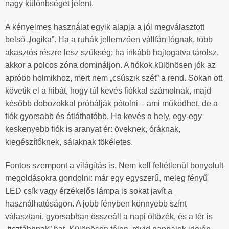
nagy különbséget jelent.
A kényelmes használat egyik alapja a jól megválasztott
belső „logika”. Ha a ruhák jellemzően vállfán lógnak, több
akasztós részre lesz szükség; ha inkább hajtogatva tárolsz,
akkor a polcos zóna domináljon. A fiókok különösen jók az
apróbb holmikhoz, mert nem „csúszik szét” a rend. Sokan ott
követik el a hibát, hogy túl kevés fiókkal számolnak, majd
később dobozokkal próbálják pótolni – ami működhet, de a
fiók gyorsabb és átláthatóbb. Ha kevés a hely, egy-egy
keskenyebb fiók is aranyat ér: öveknek, óráknak,
kiegészítőknek, sálaknak tökéletes.
Fontos szempont a világítás is. Nem kell feltétlenül bonyolult
megoldásokra gondolni: már egy egyszerű, meleg fényű
LED csík vagy érzékelős lámpa is sokat javít a
használhatóságon. A jobb fényben könnyebb színt
választani, gyorsabban összeáll a napi öltözék, és a tér is