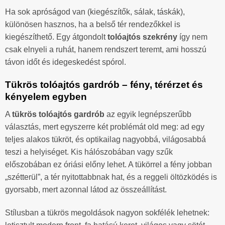
Ha sok apróságod van (kiegészítők, sálak, táskák),
különösen hasznos, ha a belső tér rendezőkkel is
kiegészíthető. Egy átgondolt
tolóajtós szekrény
így nem
csak elnyeli a ruhát, hanem rendszert teremt, ami hosszú
távon időt és idegeskedést spórol.
Tükrös tolóajtós gardrób – fény, térérzet és
kényelem egyben
A
tükrös tolóajtós gardrób
az egyik legnépszerűbb
választás, mert egyszerre két problémát old meg: ad egy
teljes alakos tükröt, és optikailag nagyobbá, világosabbá
teszi a helyiséget. Kis hálószobában vagy szűk
előszobában ez óriási előny lehet. A tükörrel a fény jobban
„szétterül”, a tér nyitottabbnak hat, és a reggeli öltözködés is
gyorsabb, mert azonnal látod az összeállítást.
Stílusban a tükrös megoldások nagyon sokfélék lehetnek: