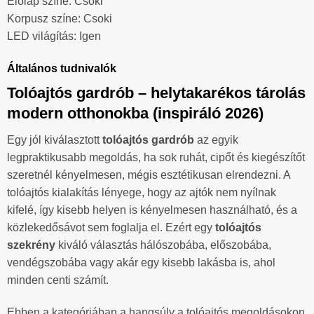
Előlap színe: Csoki
Korpusz színe: Csoki
LED világítás: Igen
Általános tudnivalók
Tolóajtós gardrób – helytakarékos tárolás
modern otthonokba (inspiráló 2026)
Egy jól kiválasztott
tolóajtós gardrób
az egyik
legpraktikusabb megoldás, ha sok ruhát, cipőt és kiegészítőt
szeretnél kényelmesen, mégis esztétikusan elrendezni. A
tolóajtós kialakítás lényege, hogy az ajtók nem nyílnak
kifelé, így kisebb helyen is kényelmesen használható, és a
közlekedősávot sem foglalja el. Ezért egy
tolóajtós
szekrény
kiváló választás hálószobába, előszobába,
vendégszobába vagy akár egy kisebb lakásba is, ahol
minden centi számít.
Ebben a kategóriában a hangsúly a tolóajtós megoldásokon