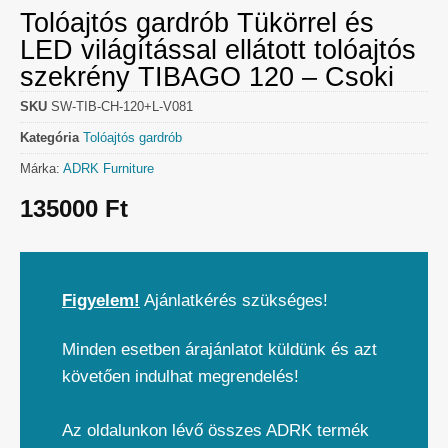
Tolóajtós gardrób Tükörrel és
LED világítással ellátott tolóajtós
szekrény TIBAGO 120 – Csoki
SKU
SW-TIB-CH-120+L-V081
Kategória
Tolóajtós gardrób
Márka:
ADRK Furniture
135000
Ft
Figyelem!
Ajánlatkérés szükséges!
Minden esetben árajánlatot küldünk és azt
követően indulhat megrendelés!
Az oldalunkon lévő összes ADRK termék