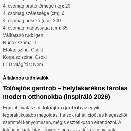
4. csomag bruttó tömege (kg): 20
4. csomag szélessége (cm): 6
4. csomag hossza (cm): 200
4. csomag magassága (cm): 85
Vállfatartó rúd: Igen
Rudak száma: 1
Előlap színe: Csoki
Korpusz színe: Csoki
LED világítás: Nem
Általános tudnivalók
Tolóajtós gardrób – helytakarékos tárolás
modern otthonokba (inspiráló 2026)
Egy jól kiválasztott
tolóajtós gardrób
az egyik
legpraktikusabb megoldás, ha sok ruhát, cipőt és kiegészítőt
szeretnél kényelmesen, mégis esztétikusan elrendezni. A
tolóajtós kialakítás lényege, hogy az ajtók nem nyílnak