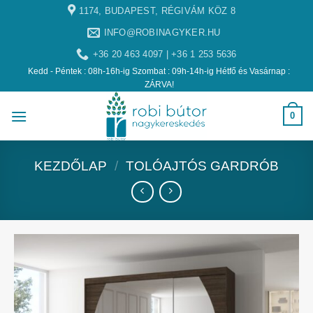
1174, BUDAPEST, RÉGIVÁM KÖZ 8
INFO@ROBINAGYKER.HU
+36 20 463 4097 | +36 1 253 5636
Kedd - Péntek : 08h-16h-ig Szombat : 09h-14h-ig Hétfő és Vasárnap :
ZÁRVA!
0
KEZDŐLAP
/
TOLÓAJTÓS GARDRÓB