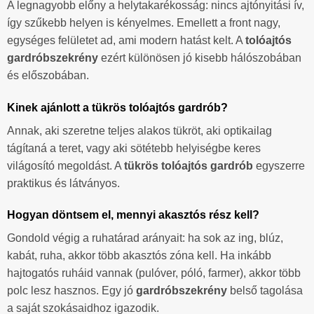
A legnagyobb előny a helytakarékosság: nincs ajtónyitási ív,
így szűkebb helyen is kényelmes. Emellett a front nagy,
egységes felületet ad, ami modern hatást kelt. A
tolóajtós
gardróbszekrény
ezért különösen jó kisebb hálószobában
és előszobában.
Kinek ajánlott a tükrös tolóajtós gardrób?
Annak, aki szeretne teljes alakos tükröt, aki optikailag
tágítaná a teret, vagy aki sötétebb helyiségbe keres
világosító megoldást. A
tükrös tolóajtós gardrób
egyszerre
praktikus és látványos.
Hogyan döntsem el, mennyi akasztós rész kell?
Gondold végig a ruhatárad arányait: ha sok az ing, blúz,
kabát, ruha, akkor több akasztós zóna kell. Ha inkább
hajtogatós ruháid vannak (pulóver, póló, farmer), akkor több
polc lesz hasznos. Egy jó
gardróbszekrény
belső tagolása
a saját szokásaidhoz igazodik.