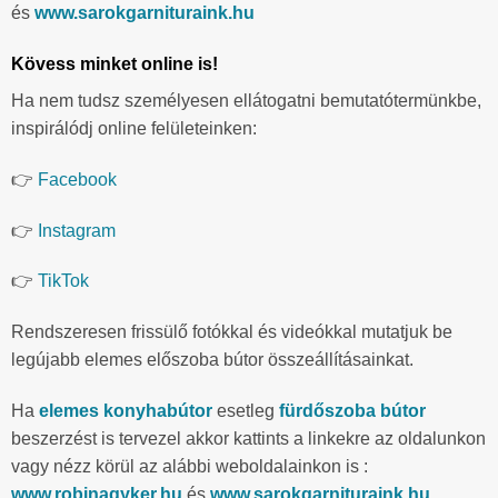
és
www.sarokgarnituraink.hu
Kövess minket online is!
Ha nem tudsz személyesen ellátogatni bemutatótermünkbe,
inspirálódj online felületeinken:
👉
Facebook
👉
Instagram
👉
TikTok
Rendszeresen frissülő fotókkal és videókkal mutatjuk be
legújabb elemes előszoba bútor összeállításainkat.
Ha
elemes konyhabútor
esetleg
fürdőszoba bútor
beszerzést is tervezel akkor kattints a linkekre az oldalunkon
vagy nézz körül az alábbi weboldalainkon is :
www.robinagyker.hu
és
www.sarokgarnituraink.hu