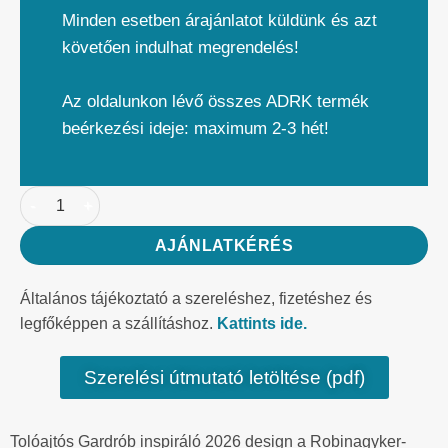
Minden esetben árajánlatot küldünk és azt
követően indulhat megrendelés!
Az oldalunkon lévő összes ADRK termék
beérkezési ideje: maximum 2-3 hét!
AJÁNLATKÉRÉS
Általános tájékoztató a szereléshez, fizetéshez és
legfőképpen a szállításhoz.
Kattints ide.
Szerelési útmutató letöltése (pdf)
Tolóajtós Gardrób inspiráló 2026 design a Robinagyker-