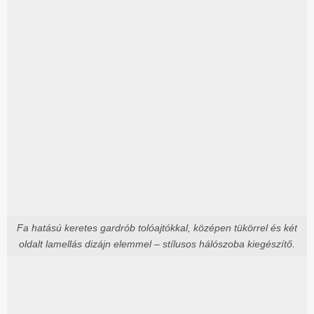
Fa hatású keretes gardrób tolóajtókkal, középen tükörrel és két
oldalt lamellás dizájn elemmel – stílusos hálószoba kiegészítő.