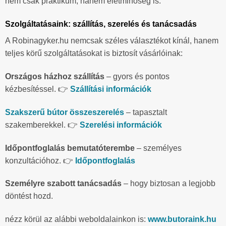
nem csak praktikum, hanem életminőség is.
Szolgáltatásaink: szállítás, szerelés és tanácsadás
A Robinagyker.hu nemcsak széles választékot kínál, hanem
teljes körű szolgáltatásokat is biztosít vásárlóinak:
Országos házhoz szállítás
– gyors és pontos
kézbesítéssel. 👉
Szállítási információk
Szakszerű bútor összeszerelés
– tapasztalt
szakemberekkel. 👉
Szerelési információk
Időpontfoglalás bemutatóterembe
– személyes
konzultációhoz. 👉
Időpontfoglalás
Személyre szabott tanácsadás
– hogy biztosan a legjobb
döntést hozd.
nézz körül az alábbi weboldalainkon is:
www.butoraink.hu