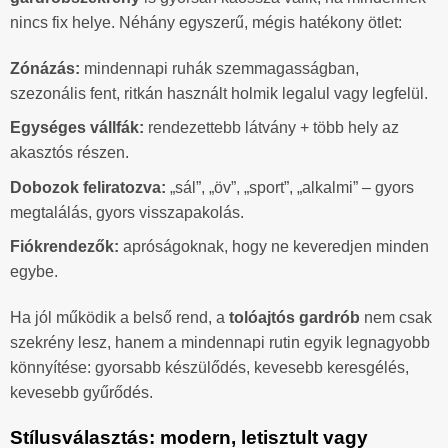
nincs fix helye. Néhány egyszerű, mégis hatékony ötlet:
Zónázás:
mindennapi ruhák szemmagasságban,
szezonális fent, ritkán használt holmik legalul vagy legfelül.
Egységes vállfák:
rendezettebb látvány + több hely az
akasztós részen.
Dobozok feliratozva:
„sál”, „öv”, „sport”, „alkalmi” – gyors
megtalálás, gyors visszapakolás.
Fiókrendezők:
apróságoknak, hogy ne keveredjen minden
egybe.
Ha jól működik a belső rend, a
tolóajtós gardrób
nem csak
szekrény lesz, hanem a mindennapi rutin egyik legnagyobb
könnyítése: gyorsabb készülődés, kevesebb keresgélés,
kevesebb gyűrődés.
Stílusválasztás: modern, letisztult vagy