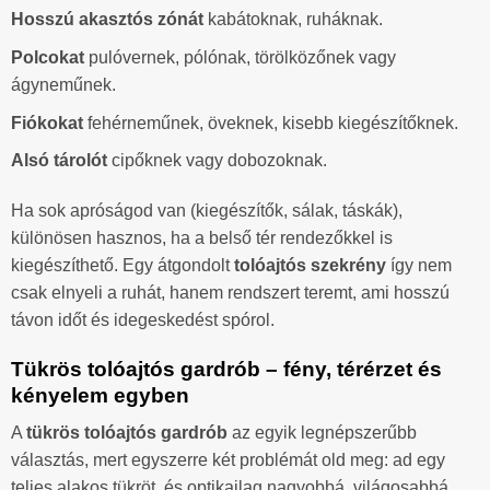
Hosszú akasztós zónát
kabátoknak, ruháknak.
Polcokat
pulóvernek, pólónak, törölközőnek vagy
ágyneműnek.
Fiókokat
fehérneműnek, öveknek, kisebb kiegészítőknek.
Alsó tárolót
cipőknek vagy dobozoknak.
Ha sok apróságod van (kiegészítők, sálak, táskák),
különösen hasznos, ha a belső tér rendezőkkel is
kiegészíthető. Egy átgondolt
tolóajtós szekrény
így nem
csak elnyeli a ruhát, hanem rendszert teremt, ami hosszú
távon időt és idegeskedést spórol.
Tükrös tolóajtós gardrób – fény, térérzet és
kényelem egyben
A
tükrös tolóajtós gardrób
az egyik legnépszerűbb
választás, mert egyszerre két problémát old meg: ad egy
teljes alakos tükröt, és optikailag nagyobbá, világosabbá