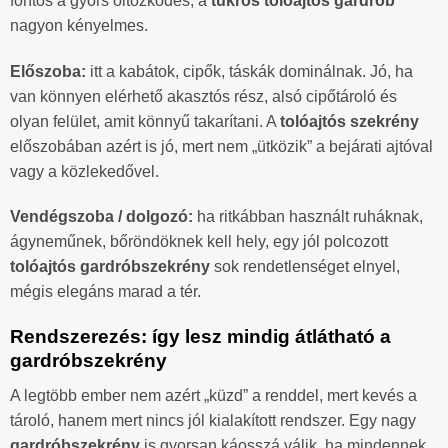
fontos a gyors öltözködés, a
tükrös tolóajtós gardrób
nagyon kényelmes.
Előszoba:
itt a kabátok, cipők, táskák dominálnak. Jó, ha
van könnyen elérhető akasztós rész, alsó cipőtároló és
olyan felület, amit könnyű takarítani. A
tolóajtós szekrény
előszobában azért is jó, mert nem „ütközik” a bejárati ajtóval
vagy a közlekedővel.
Vendégszoba / dolgozó:
ha ritkábban használt ruháknak,
ágyneműnek, bőröndöknek kell hely, egy jól polcozott
tolóajtós gardróbszekrény
sok rendetlenséget elnyel,
mégis elegáns marad a tér.
Rendszerezés: így lesz mindig átlátható a
gardróbszekrény
A legtöbb ember nem azért „küzd” a renddel, mert kevés a
tároló, hanem mert nincs jól kialakított rendszer. Egy nagy
gardróbszekrény
is gyorsan káosszá válik, ha mindennek