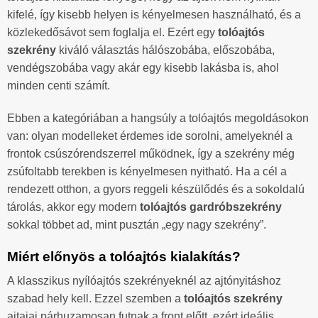
kifelé, így kisebb helyen is kényelmesen használható, és a
közlekedősávot sem foglalja el. Ezért egy
tolóajtós
szekrény
kiváló választás hálószobába, előszobába,
vendégszobába vagy akár egy kisebb lakásba is, ahol
minden centi számít.
Ebben a kategóriában a hangsúly a tolóajtós megoldásokon
van: olyan modelleket érdemes ide sorolni, amelyeknél a
frontok csúszórendszerrel működnek, így a szekrény még
zsúfoltabb terekben is kényelmesen nyitható. Ha a cél a
rendezett otthon, a gyors reggeli készülődés és a sokoldalú
tárolás, akkor egy modern
tolóajtós gardróbszekrény
sokkal többet ad, mint pusztán „egy nagy szekrény”.
Miért előnyös a tolóajtós kialakítás?
A klasszikus nyílóajtós szekrényeknél az ajtónyitáshoz
szabad hely kell. Ezzel szemben a
tolóajtós szekrény
ajtajai párhuzamosan futnak a front előtt, ezért ideális