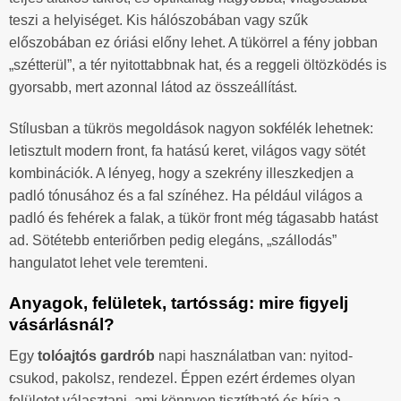
teszi a helyiséget. Kis hálószobában vagy szűk
előszobában ez óriási előny lehet. A tükörrel a fény jobban
„szétterül”, a tér nyitottabbnak hat, és a reggeli öltözködés is
gyorsabb, mert azonnal látod az összeállítást.
Stílusban a tükrös megoldások nagyon sokfélék lehetnek:
letisztult modern front, fa hatású keret, világos vagy sötét
kombinációk. A lényeg, hogy a szekrény illeszkedjen a
padló tónusához és a fal színéhez. Ha például világos a
padló és fehérek a falak, a tükör front még tágasabb hatást
ad. Sötétebb enteriőrben pedig elegáns, „szállodás”
hangulatot lehet vele teremteni.
Anyagok, felületek, tartósság: mire figyelj
vásárlásnál?
Egy
tolóajtós gardrób
napi használatban van: nyitod-
csukod, pakolsz, rendezel. Éppen ezért érdemes olyan
felületet választani, ami könnyen tisztítható és bírja a