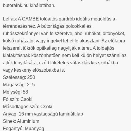
butoraink.hu kínálatában.
Leírás: A CAMBE tolóajtós gardrób ideális megoldás a
térrendezéshez. A bútor tágas polcokkal és
ruhásszekrénnyel van felszerelve, ahol ruhákat, öltönyöket,
külső ruházatot vagy ingeket lehet felakasztani. Az előlapra
felszerelt tükrök optikailag nagyítják a teret. A tolóajtós
kialakításnak köszönhetően nem kell külön helyet szánni az
ajtók kinyitására, ezért tökéletes választás kis szobákba
vagy keskeny előszobákba is.
Szélesség: 250
Magasság: 215
Mélység: 58
Fő szín: Csoki
Másodlagos szín: Csoki
Anyag: 16 mm vastagságú laminált lap
Sínek: Alumínium
Fogantyú: Muanyag