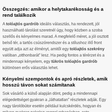
Összegzés: amikor a helytakarékosság és a
rend találkozik
A
tolóajtós gardrób
ideális választás, ha rendezett, jól
használható tárolást szeretnél úgy, hogy közben a szoba
szellős és kényelmes marad. A megfelelő méret, a jól osztott
belső tér, a tartós csúszórendszer és a stílushoz illő front
együtt adja azt az élményt, amitől egy
tolóajtós szekrény
valóban „otthonbarát” lesz. Ha pedig fontos a térérzet és a
mindennapi kényelem, egy
tükrös tolóajtós gardrób
különösen erős választás lehet.
Kényelmi szempontok és apró részletek, amik
hosszú távon sokat számítanak
Sok vásárló a külső alapján dönt, pedig a mindennapi
elégedettséget gyakran a „láthatatlan” részletek adják. Egy
nagy tárolóbútor esetén például kulcskérdés, hogyan és