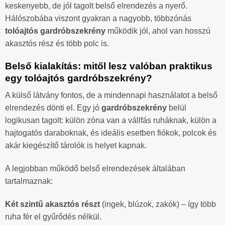
keskenyebb, de jól tagolt belső elrendezés a nyerő.
Hálószobába viszont gyakran a nagyobb, többzónás
tolóajtós gardróbszekrény
működik jól, ahol van hosszú
akasztós rész és több polc is.
Belső kialakítás: mitől lesz valóban praktikus
egy tolóajtós gardróbszekrény?
A külső látvány fontos, de a mindennapi használatot a belső
elrendezés dönti el. Egy jó
gardróbszekrény
belül
logikusan tagolt: külön zóna van a vállfás ruháknak, külön a
hajtogatós daraboknak, és ideális esetben fiókok, polcok és
akár kiegészítő tárolók is helyet kapnak.
A legjobban működő belső elrendezések általában
tartalmaznak:
Két szintű akasztós részt
(ingek, blúzok, zakók) – így több
ruha fér el gyűrődés nélkül.