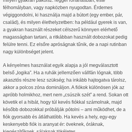
milyen gyakran pakolsz: reggel rohanásban, este
félhomályban, vagy napközben nyugodtan. Érdemes
végiggondolni, ki használja majd a bútort (egy ember, pár,
család), és milyen élethelyzetben: ha például gyerek is van,
a gyakran használt részeket célszerű könnyen elérhető
magasságban tartani, a ritkábban használt dobozokat pedig
felülre tenni. Ez elsőre apróságnak tűnik, de a napi rutinban
nagy különbséget jelent.
A kényelmes használat egyik alapja a jól megválasztott
belső „logika”. Ha a ruhák jellemzően vállfán lógnak, több
akasztós részre lesz szükség; ha inkább hajtogatva tárolsz,
akkor a polcos zóna domináljon. A fiókok különösen jók az
apróbb holmikhoz, mert nem „csúszik szét” a rend. Sokan ott
követik el a hibát, hogy túl kevés fiókkal számolnak, majd
később dobozokkal próbálják pótolni – ami működhet, de a
fiók gyorsabb és átláthatóbb. Ha kevés a hely, egy-egy
keskenyebb fiók is aranyat ér: öveknek, óráknak,
kiegészítőknek, sálaknak tökéletes.