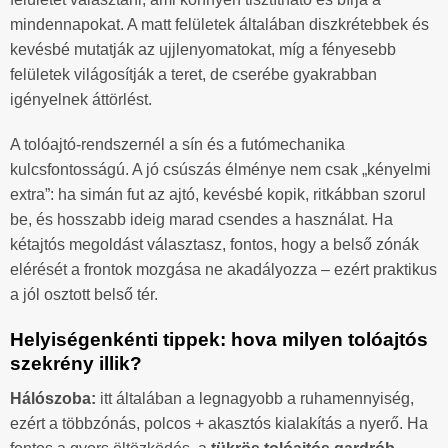
mindennapokat. A matt felületek általában diszkrétebbek és
kevésbé mutatják az ujjlenyomatokat, míg a fényesebb
felületek világosítják a teret, de cserébe gyakrabban
igényelnek áttörlést.
A tolóajtó-rendszernél a sín és a futómechanika
kulcsfontosságú. A jó csúszás élménye nem csak „kényelmi
extra”: ha simán fut az ajtó, kevésbé kopik, ritkábban szorul
be, és hosszabb ideig marad csendes a használat. Ha
kétajtós megoldást választasz, fontos, hogy a belső zónák
elérését a frontok mozgása ne akadályozza – ezért praktikus
a jól osztott belső tér.
Helyiségenkénti tippek: hova milyen tolóajtós
szekrény illik?
Hálószoba:
itt általában a legnagyobb a ruhamennyiség,
ezért a többzónás, polcos + akasztós kialakítás a nyerő. Ha