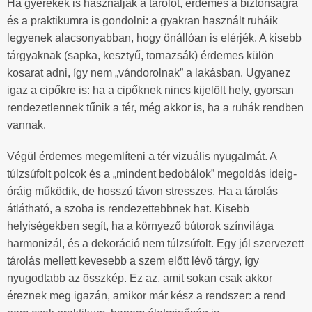
Ha gyerekek is használják a tárolót, érdemes a biztonságra
és a praktikumra is gondolni: a gyakran használt ruháik
legyenek alacsonyabban, hogy önállóan is elérjék. A kisebb
tárgyaknak (sapka, kesztyű, tornazsák) érdemes külön
kosarat adni, így nem „vándorolnak” a lakásban. Ugyanez
igaz a cipőkre is: ha a cipőknek nincs kijelölt hely, gyorsan
rendezetlennek tűnik a tér, még akkor is, ha a ruhák rendben
vannak.
Végül érdemes megemlíteni a tér vizuális nyugalmát. A
túlzsúfolt polcok és a „mindent bedobálok” megoldás ideig-
óráig működik, de hosszú távon stresszes. Ha a tárolás
átlátható, a szoba is rendezettebbnek hat. Kisebb
helyiségekben segít, ha a környező bútorok színvilága
harmonizál, és a dekoráció nem túlzsúfolt. Egy jól szervezett
tárolás mellett kevesebb a szem előtt lévő tárgy, így
nyugodtabb az összkép. Ez az, amit sokan csak akkor
éreznek meg igazán, amikor már kész a rendszer: a rend