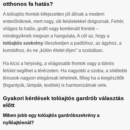
otthonos fa hatás?
A tolóajtós frontok kifejezetten jól állnak a modern
enteriőröknek, mert nagy, sík felületekkel dolgoznak. Fehér,
világos fa hatás, grafit vagy kombinált frontok –
mindegyiknek megvan a hangulata. A cél az, hogy a
tolóajtós szekrény
illeszkedjen a padlóhoz, az ágyhoz, a
komódhoz, és ne „külön életet éljen” a szobában.
Ha kicsi a helyiség, a világosabb frontok vagy a tükrös
felület segíthet a térérzeten. Ha nagyobb a szoba, a sötétebb
tónusok nagyon elegánsak lehetnek, főleg ha a kiegészítők
(fogantyúk, lámpák, textilek) is harmonizálnak vele.
Gyakori kérdések tolóajtós gardrób választás
előtt
Miben jobb egy tolóajtós gardróbszekrény a
nyílóajtósnál?