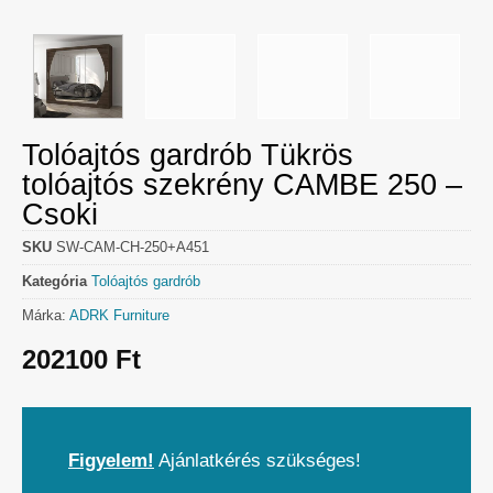
Tolóajtós gardrób Tükrös
tolóajtós szekrény CAMBE 250 –
Csoki
SKU
SW-CAM-CH-250+A451
Kategória
Tolóajtós gardrób
Márka:
ADRK Furniture
202100
Ft
Figyelem!
Ajánlatkérés szükséges!