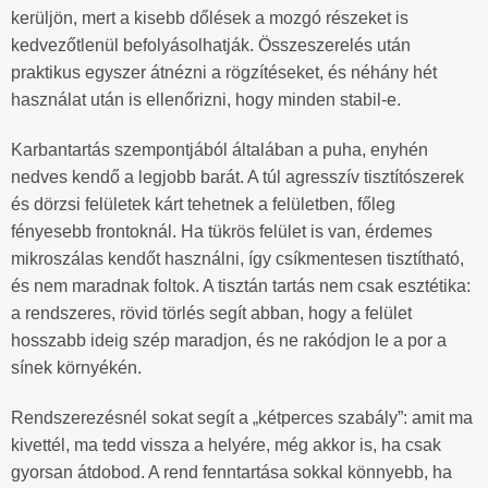
kerüljön, mert a kisebb dőlések a mozgó részeket is
kedvezőtlenül befolyásolhatják. Összeszerelés után
praktikus egyszer átnézni a rögzítéseket, és néhány hét
használat után is ellenőrizni, hogy minden stabil-e.
Karbantartás szempontjából általában a puha, enyhén
nedves kendő a legjobb barát. A túl agresszív tisztítószerek
és dörzsi felületek kárt tehetnek a felületben, főleg
fényesebb frontoknál. Ha tükrös felület is van, érdemes
mikroszálas kendőt használni, így csíkmentesen tisztítható,
és nem maradnak foltok. A tisztán tartás nem csak esztétika:
a rendszeres, rövid törlés segít abban, hogy a felület
hosszabb ideig szép maradjon, és ne rakódjon le a por a
sínek környékén.
Rendszerezésnél sokat segít a „kétperces szabály”: amit ma
kivettél, ma tedd vissza a helyére, még akkor is, ha csak
gyorsan átdobod. A rend fenntartása sokkal könnyebb, ha