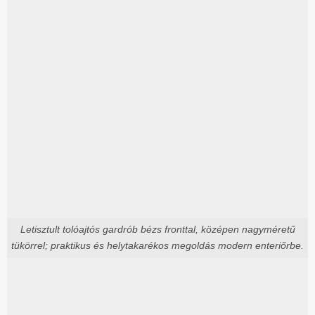
Letisztult tolóajtós gardrób bézs fronttal, középen nagyméretű
tükörrel; praktikus és helytakarékos megoldás modern enteriőrbe.