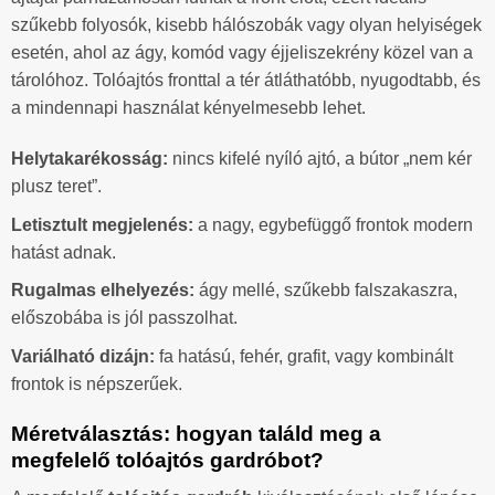
szűkebb folyosók, kisebb hálószobák vagy olyan helyiségek
esetén, ahol az ágy, komód vagy éjjeliszekrény közel van a
tárolóhoz. Tolóajtós fronttal a tér átláthatóbb, nyugodtabb, és
a mindennapi használat kényelmesebb lehet.
Helytakarékosság:
nincs kifelé nyíló ajtó, a bútor „nem kér
plusz teret”.
Letisztult megjelenés:
a nagy, egybefüggő frontok modern
hatást adnak.
Rugalmas elhelyezés:
ágy mellé, szűkebb falszakaszra,
előszobába is jól passzolhat.
Variálható dizájn:
fa hatású, fehér, grafit, vagy kombinált
frontok is népszerűek.
Méretválasztás: hogyan találd meg a
megfelelő tolóajtós gardróbot?