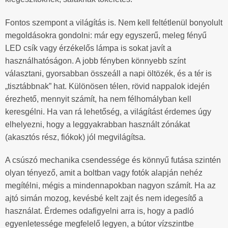
Fontos szempont a világítás is. Nem kell feltétlenül bonyolult
megoldásokra gondolni: már egy egyszerű, meleg fényű
LED csík vagy érzékelős lámpa is sokat javít a
használhatóságon. A jobb fényben könnyebb színt
választani, gyorsabban összeáll a napi öltözék, és a tér is
„tisztábbnak” hat. Különösen télen, rövid nappalok idején
érezhető, mennyit számít, ha nem félhomályban kell
keresgélni. Ha van rá lehetőség, a világítást érdemes úgy
elhelyezni, hogy a leggyakrabban használt zónákat
(akasztós rész, fiókok) jól megvilágítsa.
A csúszó mechanika csendessége és könnyű futása szintén
olyan tényező, amit a boltban vagy fotók alapján nehéz
megítélni, mégis a mindennapokban nagyon számít. Ha az
ajtó simán mozog, kevésbé kelt zajt és nem idegesítő a
használat. Érdemes odafigyelni arra is, hogy a padló
egyenletessége megfelelő legyen, a bútor vízszintbe