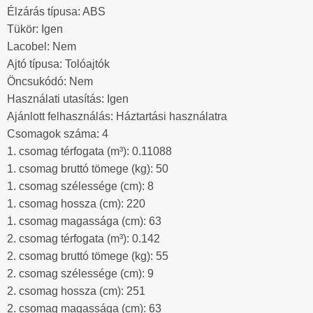
Élzárás típusa: ABS
Tükör: Igen
Lacobel: Nem
Ajtó típusa: Tolóajtók
Öncsukódó: Nem
Használati utasítás: Igen
Ajánlott felhasználás: Háztartási használatra
Csomagok száma: 4
1. csomag térfogata (m³): 0.11088
1. csomag bruttó tömege (kg): 50
1. csomag szélessége (cm): 8
1. csomag hossza (cm): 220
1. csomag magassága (cm): 63
2. csomag térfogata (m³): 0.142
2. csomag bruttó tömege (kg): 55
2. csomag szélessége (cm): 9
2. csomag hossza (cm): 251
2. csomag magassága (cm): 63