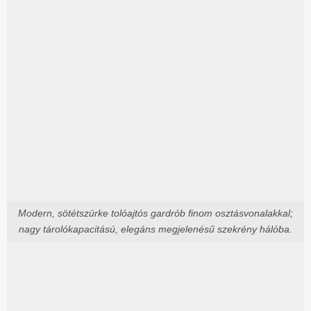
Modern, sötétszürke tolóajtós gardrób finom osztásvonalakkal;
nagy tárolókapacitású, elegáns megjelenésű szekrény hálóba.