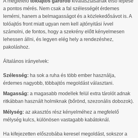
A megfelelő
tolóajtós gardrób
kiválasztásának első lépése
a pontos mérés. Nem csak a fal szélességét érdemes
lemérni, hanem a belmagasságot és a közlekedősávot is. A
tolóajtós front miatt ugyan nem kell ajtónyitási ívvel
számolni, de fontos, hogy a szekrény előtt kényelmesen
lehessen állni, és legyen elég hely a rendezéshez,
pakoláshoz.
Általános irányelvek:
Szélesség:
ha sok a ruha és több ember használja,
érdemes nagyobb, többajtós megoldást választani.
Magasság:
a magasabb modellek felül extra tárolót adnak
ritkábban használt holmiknak (bőrönd, szezonális dobozok).
Mélység:
az akasztós rész kényelméhez a megfelelő
mélység kulcs, különösen vastagabb kabátoknál.
Ha kifejezetten előszobába keresel megoldást, sokszor a