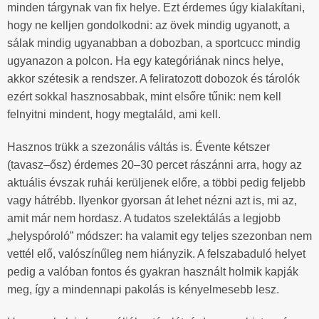
minden tárgynak van fix helye. Ezt érdemes úgy kialakítani,
hogy ne kelljen gondolkodni: az övek mindig ugyanott, a
sálak mindig ugyanabban a dobozban, a sportcucc mindig
ugyanazon a polcon. Ha egy kategóriának nincs helye,
akkor szétesik a rendszer. A feliratozott dobozok és tárolók
ezért sokkal hasznosabbak, mint elsőre tűnik: nem kell
felnyitni mindent, hogy megtaláld, ami kell.
Hasznos trükk a szezonális váltás is. Évente kétszer
(tavasz–ősz) érdemes 20–30 percet rászánni arra, hogy az
aktuális évszak ruhái kerüljenek előre, a többi pedig feljebb
vagy hátrébb. Ilyenkor gyorsan át lehet nézni azt is, mi az,
amit már nem hordasz. A tudatos szelektálás a legjobb
„helyspóroló” módszer: ha valamit egy teljes szezonban nem
vettél elő, valószínűleg nem hiányzik. A felszabaduló helyet
pedig a valóban fontos és gyakran használt holmik kapják
meg, így a mindennapi pakolás is kényelmesebb lesz.