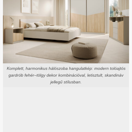
Komplett, harmonikus hálószoba hangulatkép: modern tolóajtós
gardrób fehér–tölgy dekor kombinációval, letisztult, skandináv
jellegű stílusban.