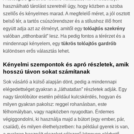
használható tárolást szeretnél úgy, hogy közben a szoba
szellős és kényelmes marad. A megfelelő méret, a jól osztott
belső tér, a tartós csúszórendszer és a stílushoz illő front
együtt adja azt az élményt, amitől egy
tolóajtós szekrény
valóban „otthonbarát” lesz. Ha pedig fontos a térérzet és a
mindennapi kényelem, egy
tükrös tolóajtós gardrób
különösen erős választás lehet.
Kényelmi szempontok és apró részletek, amik
hosszú távon sokat számítanak
Sok vásárló a külső alapján dönt, pedig a mindennapi
elégedettséget gyakran a „láthatatlan” részletek adják. Egy
nagy tárolóbútor esetén például kulcskérdés, hogyan és
milyen gyakran pakolsz: reggel rohanásban, este
félhomályban, vagy napközben nyugodtan. Érdemes
végiggondolni, ki használja majd a bútort (egy ember, pár,
család), és milyen élethelyzetben: ha például gyerek is van,