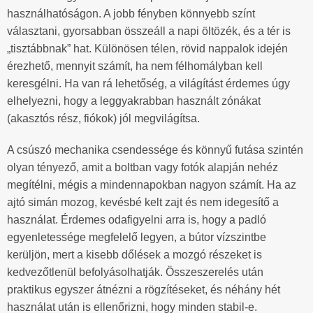
használhatóságon. A jobb fényben könnyebb színt
választani, gyorsabban összeáll a napi öltözék, és a tér is
„tisztábbnak” hat. Különösen télen, rövid nappalok idején
érezhető, mennyit számít, ha nem félhomályban kell
keresgélni. Ha van rá lehetőség, a világítást érdemes úgy
elhelyezni, hogy a leggyakrabban használt zónákat
(akasztós rész, fiókok) jól megvilágítsa.
A csúszó mechanika csendessége és könnyű futása szintén
olyan tényező, amit a boltban vagy fotók alapján nehéz
megítélni, mégis a mindennapokban nagyon számít. Ha az
ajtó simán mozog, kevésbé kelt zajt és nem idegesítő a
használat. Érdemes odafigyelni arra is, hogy a padló
egyenletessége megfelelő legyen, a bútor vízszintbe
kerüljön, mert a kisebb dőlések a mozgó részeket is
kedvezőtlenül befolyásolhatják. Összeszerelés után
praktikus egyszer átnézni a rögzítéseket, és néhány hét
használat után is ellenőrizni, hogy minden stabil-e.