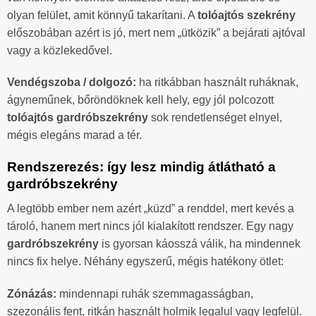
olyan felület, amit könnyű takarítani. A
tolóajtós szekrény
előszobában azért is jó, mert nem „ütközik” a bejárati ajtóval
vagy a közlekedővel.
Vendégszoba / dolgozó:
ha ritkábban használt ruháknak,
ágyneműnek, bőröndöknek kell hely, egy jól polcozott
tolóajtós gardróbszekrény
sok rendetlenséget elnyel,
mégis elegáns marad a tér.
Rendszerezés: így lesz mindig átlátható a
gardróbszekrény
A legtöbb ember nem azért „küzd” a renddel, mert kevés a
tároló, hanem mert nincs jól kialakított rendszer. Egy nagy
gardróbszekrény
is gyorsan káosszá válik, ha mindennek
nincs fix helye. Néhány egyszerű, mégis hatékony ötlet:
Zónázás:
mindennapi ruhák szemmagasságban,
szezonális fent, ritkán használt holmik legalul vagy legfelül.