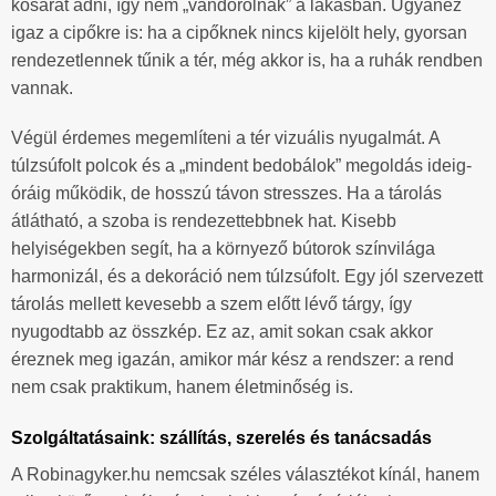
kosarat adni, így nem „vándorolnak” a lakásban. Ugyanez
igaz a cipőkre is: ha a cipőknek nincs kijelölt hely, gyorsan
rendezetlennek tűnik a tér, még akkor is, ha a ruhák rendben
vannak.
Végül érdemes megemlíteni a tér vizuális nyugalmát. A
túlzsúfolt polcok és a „mindent bedobálok” megoldás ideig-
óráig működik, de hosszú távon stresszes. Ha a tárolás
átlátható, a szoba is rendezettebbnek hat. Kisebb
helyiségekben segít, ha a környező bútorok színvilága
harmonizál, és a dekoráció nem túlzsúfolt. Egy jól szervezett
tárolás mellett kevesebb a szem előtt lévő tárgy, így
nyugodtabb az összkép. Ez az, amit sokan csak akkor
éreznek meg igazán, amikor már kész a rendszer: a rend
nem csak praktikum, hanem életminőség is.
Szolgáltatásaink: szállítás, szerelés és tanácsadás
A Robinagyker.hu nemcsak széles választékot kínál, hanem