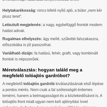
Helytakarékosság:
nincs kifelé nyíló ajtó, a bútor „nem kér
plusz teret”.
Letisztult megjelenés:
a nagy, egybefüggő frontok modern
hatást adnak.
Rugalmas elhelyezés:
ágy mellé, szűkebb falszakaszra,
előszobába is jól passzolhat.
Variálható dizájn:
fa hatású, fehér, grafit, vagy kombinált
frontok is népszerűek.
Méretválasztás: hogyan találd meg a
megfelelő tolóajtós gardróbot?
A megfelelő
tolóajtós gardrób
kiválasztásának első lépése
a pontos mérés. Nem csak a fal szélességét érdemes
lemérni, hanem a belmagasságot és a közlekedősávot is. A
tolóajtós front miatt ugyan nem kell ajtónyitási ívvel