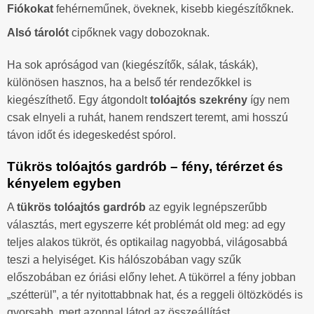
Fiókokat
fehérneműnek, öveknek, kisebb kiegészítőknek.
Alsó tárolót
cipőknek vagy dobozoknak.
Ha sok apróságod van (kiegészítők, sálak, táskák),
különösen hasznos, ha a belső tér rendezőkkel is
kiegészíthető. Egy átgondolt
tolóajtós szekrény
így nem
csak elnyeli a ruhát, hanem rendszert teremt, ami hosszú
távon időt és idegeskedést spórol.
Tükrös tolóajtós gardrób – fény, térérzet és
kényelem egyben
A
tükrös tolóajtós gardrób
az egyik legnépszerűbb
választás, mert egyszerre két problémát old meg: ad egy
teljes alakos tükröt, és optikailag nagyobbá, világosabbá
teszi a helyiséget. Kis hálószobában vagy szűk
előszobában ez óriási előny lehet. A tükörrel a fény jobban
„szétterül”, a tér nyitottabbnak hat, és a reggeli öltözködés is
gyorsabb, mert azonnal látod az összeállítást.