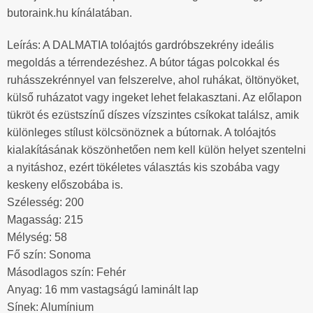
butoraink.hu kínálatában.
Leírás: A DALMATIA tolóajtós gardróbszekrény ideális
megoldás a térrendezéshez. A bútor tágas polcokkal és
ruhásszekrénnyel van felszerelve, ahol ruhákat, öltönyöket,
külső ruházatot vagy ingeket lehet felakasztani. Az előlapon
tükröt és ezüstszínű díszes vízszintes csíkokat találsz, amik
különleges stílust kölcsönöznek a bútornak. A tolóajtós
kialakításának köszönhetően nem kell külön helyet szentelni
a nyitáshoz, ezért tökéletes választás kis szobába vagy
keskeny előszobába is.
Szélesség: 200
Magasság: 215
Mélység: 58
Fő szín: Sonoma
Másodlagos szín: Fehér
Anyag: 16 mm vastagságú laminált lap
Sínek: Alumínium