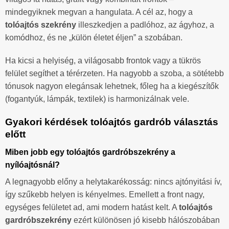
mindegyiknek megvan a hangulata. A cél az, hogy a
tolóajtós szekrény
illeszkedjen a padlóhoz, az ágyhoz, a
komódhoz, és ne „külön életet éljen” a szobában.
Ha kicsi a helyiség, a világosabb frontok vagy a tükrös
felület segíthet a térérzeten. Ha nagyobb a szoba, a sötétebb
tónusok nagyon elegánsak lehetnek, főleg ha a kiegészítők
(fogantyúk, lámpák, textilek) is harmonizálnak vele.
Gyakori kérdések tolóajtós gardrób választás
előtt
Miben jobb egy tolóajtós gardróbszekrény a
nyílóajtósnál?
A legnagyobb előny a helytakarékosság: nincs ajtónyitási ív,
így szűkebb helyen is kényelmes. Emellett a front nagy,
egységes felületet ad, ami modern hatást kelt. A
tolóajtós
gardróbszekrény
ezért különösen jó kisebb hálószobában