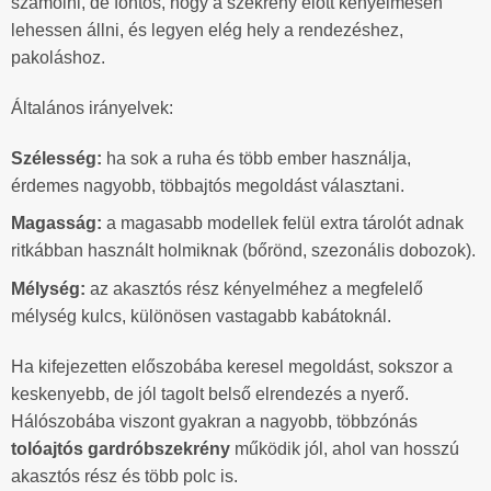
számolni, de fontos, hogy a szekrény előtt kényelmesen
lehessen állni, és legyen elég hely a rendezéshez,
pakoláshoz.
Általános irányelvek:
Szélesség:
ha sok a ruha és több ember használja,
érdemes nagyobb, többajtós megoldást választani.
Magasság:
a magasabb modellek felül extra tárolót adnak
ritkábban használt holmiknak (bőrönd, szezonális dobozok).
Mélység:
az akasztós rész kényelméhez a megfelelő
mélység kulcs, különösen vastagabb kabátoknál.
Ha kifejezetten előszobába keresel megoldást, sokszor a
keskenyebb, de jól tagolt belső elrendezés a nyerő.
Hálószobába viszont gyakran a nagyobb, többzónás
tolóajtós gardróbszekrény
működik jól, ahol van hosszú
akasztós rész és több polc is.