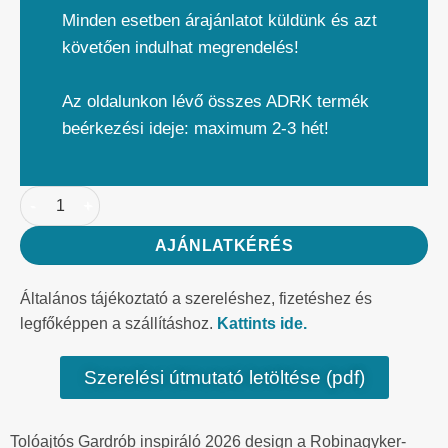
Minden esetben árajánlatot küldünk és azt
követően indulhat megrendelés!
Az oldalunkon lévő összes ADRK termék
beérkezési ideje: maximum 2-3 hét!
AJÁNLATKÉRÉS
Általános tájékoztató a szereléshez, fizetéshez és
legfőképpen a szállításhoz.
Kattints ide.
Szerelési útmutató letöltése (pdf)
Tolóajtós Gardrób inspiráló 2026 design a Robinagyker-