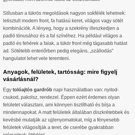
Stílusban a tükrös megoldások nagyon sokfélék lehetnek:
letisztult modern front, fa hatású keret, világos vagy sötét
kombinációk. A lényeg, hogy a szekrény illeszkedjen a
padló tónusához és a fal színéhez. Ha például világos a
padló és fehérek a falak, a tükör front még tágasabb hatást
ad. Sötétebb enteriőrben pedig elegáns, „szállodás”
hangulatot lehet vele teremteni.
Anyagok, felületek, tartósság: mire figyelj
vásárlásnál?
Egy
tolóajtós gardrób
napi használatban van: nyitod-
csukod, pakolsz, rendezel. Éppen ezért érdemes olyan
felületet választani, ami könnyen tisztítható és bírja a
mindennapokat. A matt felületek általában diszkrétebbek és
kevésbé mutatják az ujjlenyomatokat, míg a fényesebb
felületek világosítják a teret, de cserébe gyakrabban
igényelnek áttörlést.