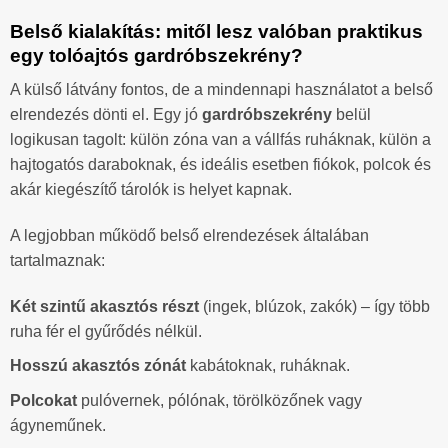
Belső kialakítás: mitől lesz valóban praktikus
egy tolóajtós gardróbszekrény?
A külső látvány fontos, de a mindennapi használatot a belső
elrendezés dönti el. Egy jó
gardróbszekrény
belül
logikusan tagolt: külön zóna van a vállfás ruháknak, külön a
hajtogatós daraboknak, és ideális esetben fiókok, polcok és
akár kiegészítő tárolók is helyet kapnak.
A legjobban működő belső elrendezések általában
tartalmaznak:
Két szintű akasztós részt
(ingek, blúzok, zakók) – így több
ruha fér el gyűrődés nélkül.
Hosszú akasztós zónát
kabátoknak, ruháknak.
Polcokat
pulóvernek, pólónak, törölközőnek vagy
ágyneműnek.