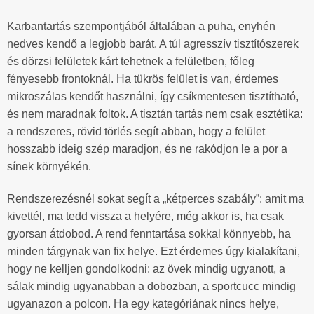
Karbantartás szempontjából általában a puha, enyhén
nedves kendő a legjobb barát. A túl agresszív tisztítószerek
és dörzsi felületek kárt tehetnek a felületben, főleg
fényesebb frontoknál. Ha tükrös felület is van, érdemes
mikroszálas kendőt használni, így csíkmentesen tisztítható,
és nem maradnak foltok. A tisztán tartás nem csak esztétika:
a rendszeres, rövid törlés segít abban, hogy a felület
hosszabb ideig szép maradjon, és ne rakódjon le a por a
sínek környékén.
Rendszerezésnél sokat segít a „kétperces szabály”: amit ma
kivettél, ma tedd vissza a helyére, még akkor is, ha csak
gyorsan átdobod. A rend fenntartása sokkal könnyebb, ha
minden tárgynak van fix helye. Ezt érdemes úgy kialakítani,
hogy ne kelljen gondolkodni: az övek mindig ugyanott, a
sálak mindig ugyanabban a dobozban, a sportcucc mindig
ugyanazon a polcon. Ha egy kategóriának nincs helye,