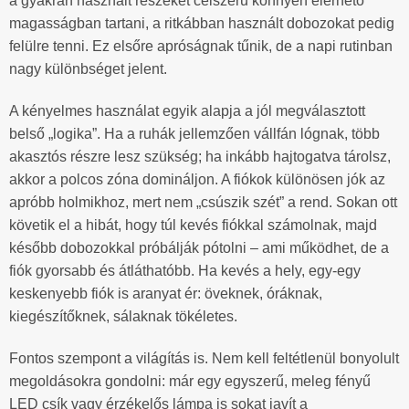
a gyakran használt részeket célszerű könnyen elérhető
magasságban tartani, a ritkábban használt dobozokat pedig
felülre tenni. Ez elsőre apróságnak tűnik, de a napi rutinban
nagy különbséget jelent.
A kényelmes használat egyik alapja a jól megválasztott
belső „logika”. Ha a ruhák jellemzően vállfán lógnak, több
akasztós részre lesz szükség; ha inkább hajtogatva tárolsz,
akkor a polcos zóna domináljon. A fiókok különösen jók az
apróbb holmikhoz, mert nem „csúszik szét” a rend. Sokan ott
követik el a hibát, hogy túl kevés fiókkal számolnak, majd
később dobozokkal próbálják pótolni – ami működhet, de a
fiók gyorsabb és átláthatóbb. Ha kevés a hely, egy-egy
keskenyebb fiók is aranyat ér: öveknek, óráknak,
kiegészítőknek, sálaknak tökéletes.
Fontos szempont a világítás is. Nem kell feltétlenül bonyolult
megoldásokra gondolni: már egy egyszerű, meleg fényű
LED csík vagy érzékelős lámpa is sokat javít a