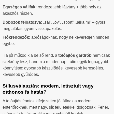
Egységes vállfák:
rendezettebb látvány + több hely az
akasztós részen.
Dobozok feliratozva:
„sál”, „öv”, „sport”, „alkalmi” – gyors
megtalálás, gyors visszapakolás.
Fiókrendezők:
apróságoknak, hogy ne keveredjen minden
egybe.
Ha jól működik a belső rend, a
tolóajtós gardrób
nem csak
szekrény lesz, hanem a mindennapi rutin egyik legnagyobb
könnyítése: gyorsabb készülődés, kevesebb keresgélés,
kevesebb gyűrődés.
Stílusválasztás: modern, letisztult vagy
otthonos fa hatás?
A tolóajtós frontok kifejezetten jól állnak a modern
enteriőröknek, mert nagy, sík felületekkel dolgoznak. Fehér,
világos fa hatás, grafit vagy kombinált frontok –