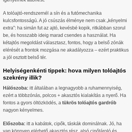
A tolóajtó-rendszernél a sín és a futómechanika
kulcsfontosságú. A jó csúszás élménye nem csak „kényelmi
extra”: ha simán fut az ajtó, kevésbé kopik, ritkábban szorul
be, és hosszabb ideig marad csendes a használat. Ha
kétajtós megoldást választasz, fontos, hogy a belső zónák
elérését a frontok mozgása ne akadályozza – ezért praktikus
a jól osztott belső tér.
Helyiségenkénti tippek: hova milyen tolóajtós
szekrény illik?
Hálószoba:
itt általában a legnagyobb a ruhamennyiség,
ezért a többzónás, polcos + akasztós kialakítás a nyerő. Ha
fontos a gyors öltözködés, a
tükrös tolóajtós gardrób
nagyon kényelmes.
Előszoba:
itt a kabátok, cipők, táskák dominálnak. Jó, ha
van könnyen elérhető akasztós rész, alsó cipőtároló és