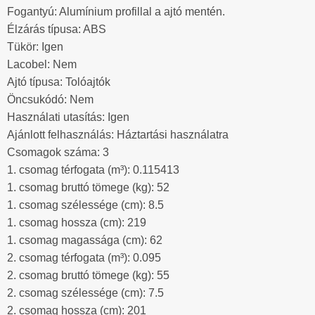
Fogantyú: Alumínium profillal a ajtó mentén.
Élzárás típusa: ABS
Tükör: Igen
Lacobel: Nem
Ajtó típusa: Tolóajtók
Öncsukódó: Nem
Használati utasítás: Igen
Ajánlott felhasználás: Háztartási használatra
Csomagok száma: 3
1. csomag térfogata (m³): 0.115413
1. csomag bruttó tömege (kg): 52
1. csomag szélessége (cm): 8.5
1. csomag hossza (cm): 219
1. csomag magassága (cm): 62
2. csomag térfogata (m³): 0.095
2. csomag bruttó tömege (kg): 55
2. csomag szélessége (cm): 7.5
2. csomag hossza (cm): 201