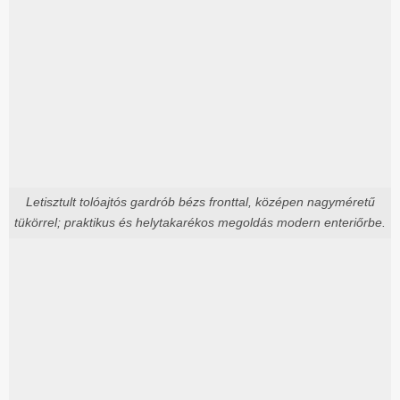
Letisztult tolóajtós gardrób bézs fronttal, középen nagyméretű
tükörrel; praktikus és helytakarékos megoldás modern enteriőrbe.