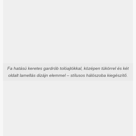
Fa hatású keretes gardrób tolóajtókkal, középen tükörrel és két
oldalt lamellás dizájn elemmel – stílusos hálószoba kiegészítő.