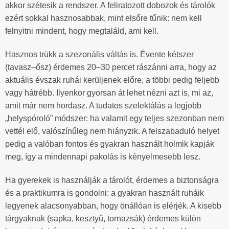
akkor szétesik a rendszer. A feliratozott dobozok és tárolók
ezért sokkal hasznosabbak, mint elsőre tűnik: nem kell
felnyitni mindent, hogy megtaláld, ami kell.
Hasznos trükk a szezonális váltás is. Évente kétszer
(tavasz–ősz) érdemes 20–30 percet rászánni arra, hogy az
aktuális évszak ruhái kerüljenek előre, a többi pedig feljebb
vagy hátrébb. Ilyenkor gyorsan át lehet nézni azt is, mi az,
amit már nem hordasz. A tudatos szelektálás a legjobb
„helyspóroló” módszer: ha valamit egy teljes szezonban nem
vettél elő, valószínűleg nem hiányzik. A felszabaduló helyet
pedig a valóban fontos és gyakran használt holmik kapják
meg, így a mindennapi pakolás is kényelmesebb lesz.
Ha gyerekek is használják a tárolót, érdemes a biztonságra
és a praktikumra is gondolni: a gyakran használt ruháik
legyenek alacsonyabban, hogy önállóan is elérjék. A kisebb
tárgyaknak (sapka, kesztyű, tornazsák) érdemes külön