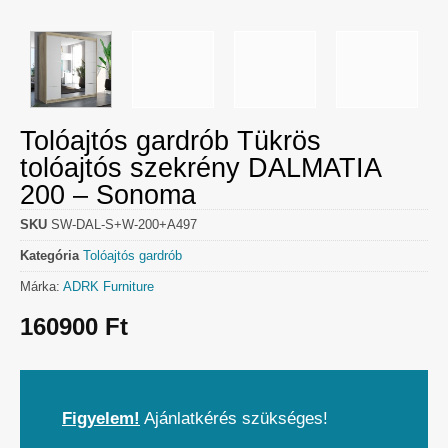
Tolóajtós gardrób Tükrös
tolóajtós szekrény DALMATIA
200 – Sonoma
SKU
SW-DAL-S+W-200+A497
Kategória
Tolóajtós gardrób
Márka:
ADRK Furniture
160900
Ft
Figyelem!
Ajánlatkérés szükséges!