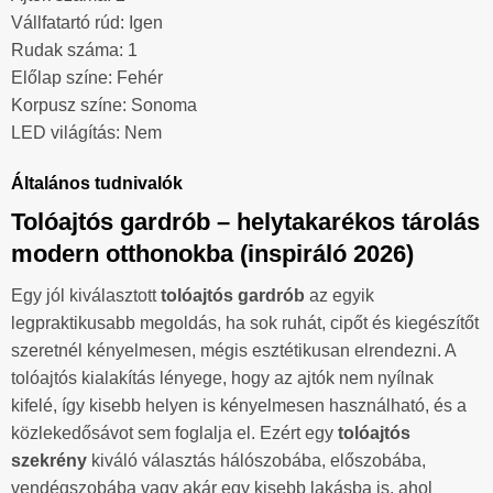
Vállfatartó rúd: Igen
Rudak száma: 1
Előlap színe: Fehér
Korpusz színe: Sonoma
LED világítás: Nem
Általános tudnivalók
Tolóajtós gardrób – helytakarékos tárolás
modern otthonokba (inspiráló 2026)
Egy jól kiválasztott
tolóajtós gardrób
az egyik
legpraktikusabb megoldás, ha sok ruhát, cipőt és kiegészítőt
szeretnél kényelmesen, mégis esztétikusan elrendezni. A
tolóajtós kialakítás lényege, hogy az ajtók nem nyílnak
kifelé, így kisebb helyen is kényelmesen használható, és a
közlekedősávot sem foglalja el. Ezért egy
tolóajtós
szekrény
kiváló választás hálószobába, előszobába,
vendégszobába vagy akár egy kisebb lakásba is, ahol