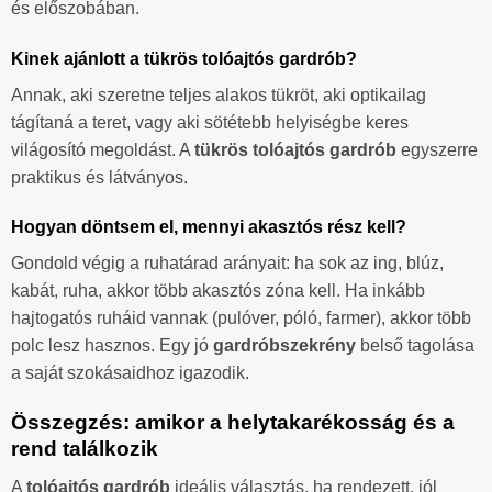
és előszobában.
Kinek ajánlott a tükrös tolóajtós gardrób?
Annak, aki szeretne teljes alakos tükröt, aki optikailag
tágítaná a teret, vagy aki sötétebb helyiségbe keres
világosító megoldást. A
tükrös tolóajtós gardrób
egyszerre
praktikus és látványos.
Hogyan döntsem el, mennyi akasztós rész kell?
Gondold végig a ruhatárad arányait: ha sok az ing, blúz,
kabát, ruha, akkor több akasztós zóna kell. Ha inkább
hajtogatós ruháid vannak (pulóver, póló, farmer), akkor több
polc lesz hasznos. Egy jó
gardróbszekrény
belső tagolása
a saját szokásaidhoz igazodik.
Összegzés: amikor a helytakarékosság és a
rend találkozik
A
tolóajtós gardrób
ideális választás, ha rendezett, jól