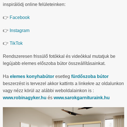
inspirálódj online felületeinken:
👉
Facebook
👉
Instagram
👉
TikTok
Rendszeresen frissülő fotókkal és videókkal mutatjuk be
legújabb elemes előszoba bútor összeállításainkat.
Ha
elemes konyhabútor
esetleg
fürdőszoba bútor
beszerzést is tervezel akkor kattints a linkekre az oldalunkon
vagy nézz körül az alábbi weboldalainkon is :
www.robinagyker.hu
és
www.sarokgarnituraink.hu