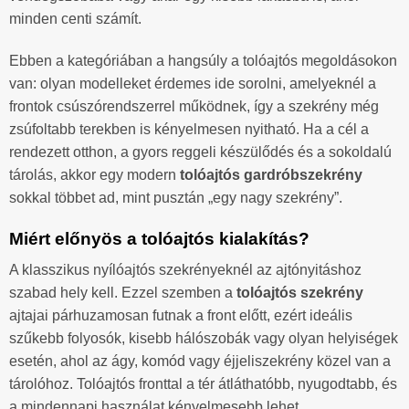
minden centi számít.
Ebben a kategóriában a hangsúly a tolóajtós megoldásokon
van: olyan modelleket érdemes ide sorolni, amelyeknél a
frontok csúszórendszerrel működnek, így a szekrény még
zsúfoltabb terekben is kényelmesen nyitható. Ha a cél a
rendezett otthon, a gyors reggeli készülődés és a sokoldalú
tárolás, akkor egy modern
tolóajtós gardróbszekrény
sokkal többet ad, mint pusztán „egy nagy szekrény”.
Miért előnyös a tolóajtós kialakítás?
A klasszikus nyílóajtós szekrényeknél az ajtónyitáshoz
szabad hely kell. Ezzel szemben a
tolóajtós szekrény
ajtajai párhuzamosan futnak a front előtt, ezért ideális
szűkebb folyosók, kisebb hálószobák vagy olyan helyiségek
esetén, ahol az ágy, komód vagy éjjeliszekrény közel van a
tárolóhoz. Tolóajtós fronttal a tér átláthatóbb, nyugodtabb, és
a mindennapi használat kényelmesebb lehet.