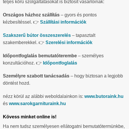
teljes körű szolgáltatásokat is biztosít vásárlóinak:
Országos házhoz szállítás
– gyors és pontos
kézbesítéssel. 👉
Szállítási információk
Szakszerű bútor összeszerelés
– tapasztalt
szakemberekkel. 👉
Szerelési információk
Időpontfoglalás bemutatóterembe
– személyes
konzultációhoz. 👉
Időpontfoglalás
Személyre szabott tanácsadás
– hogy biztosan a legjobb
döntést hozd.
nézz körül az alábbi weboldalainkon is:
www.butoraink.hu
és
www.sarokgarnituraink.hu
Kövess minket online is!
Ha nem tudsz személyesen ellátogatni bemutatótermünkbe,