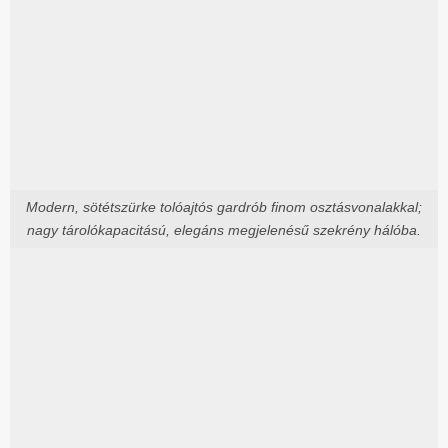
Modern, sötétszürke tolóajtós gardrób finom osztásvonalakkal;
nagy tárolókapacitású, elegáns megjelenésű szekrény hálóba.