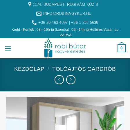
1174, BUDAPEST, RÉGIVÁM KÖZ 8
INFO@ROBINAGYKER.HU
+36 20 463 4097 | +36 1 253 5636
Kedd - Péntek : 08h-16h-ig Szombat : 09h-14h-ig Hétfő és Vasárnap :
ZÁRVA!
0
KEZDŐLAP
/
TOLÓAJTÓS GARDRÓB