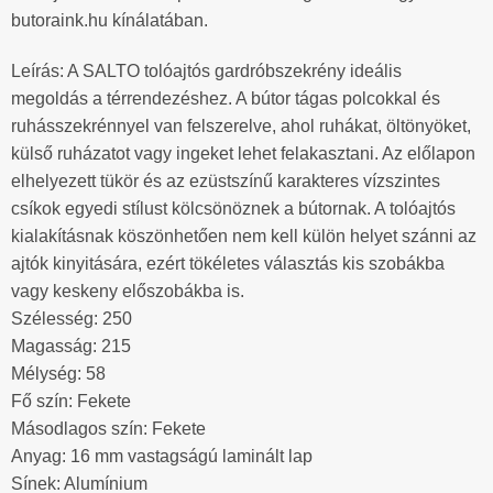
butoraink.hu kínálatában.
Leírás: A SALTO tolóajtós gardróbszekrény ideális
megoldás a térrendezéshez. A bútor tágas polcokkal és
ruhásszekrénnyel van felszerelve, ahol ruhákat, öltönyöket,
külső ruházatot vagy ingeket lehet felakasztani. Az előlapon
elhelyezett tükör és az ezüstszínű karakteres vízszintes
csíkok egyedi stílust kölcsönöznek a bútornak. A tolóajtós
kialakításnak köszönhetően nem kell külön helyet szánni az
ajtók kinyitására, ezért tökéletes választás kis szobákba
vagy keskeny előszobákba is.
Szélesség: 250
Magasság: 215
Mélység: 58
Fő szín: Fekete
Másodlagos szín: Fekete
Anyag: 16 mm vastagságú laminált lap
Sínek: Alumínium