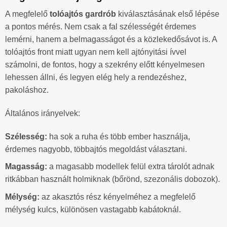
A megfelelő
tolóajtós gardrób
kiválasztásának első lépése
a pontos mérés. Nem csak a fal szélességét érdemes
lemérni, hanem a belmagasságot és a közlekedősávot is. A
tolóajtós front miatt ugyan nem kell ajtónyitási ívvel
számolni, de fontos, hogy a szekrény előtt kényelmesen
lehessen állni, és legyen elég hely a rendezéshez,
pakoláshoz.
Általános irányelvek:
Szélesség:
ha sok a ruha és több ember használja,
érdemes nagyobb, többajtós megoldást választani.
Magasság:
a magasabb modellek felül extra tárolót adnak
ritkábban használt holmiknak (bőrönd, szezonális dobozok).
Mélység:
az akasztós rész kényelméhez a megfelelő
mélység kulcs, különösen vastagabb kabátoknál.