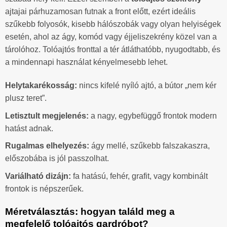
ajtajai párhuzamosan futnak a front előtt, ezért ideális
szűkebb folyosók, kisebb hálószobák vagy olyan helyiségek
esetén, ahol az ágy, komód vagy éjjeliszekrény közel van a
tárolóhoz. Tolóajtós fronttal a tér átláthatóbb, nyugodtabb, és
a mindennapi használat kényelmesebb lehet.
Helytakarékosság:
nincs kifelé nyíló ajtó, a bútor „nem kér
plusz teret”.
Letisztult megjelenés:
a nagy, egybefüggő frontok modern
hatást adnak.
Rugalmas elhelyezés:
ágy mellé, szűkebb falszakaszra,
előszobába is jól passzolhat.
Variálható dizájn:
fa hatású, fehér, grafit, vagy kombinált
frontok is népszerűek.
Méretválasztás: hogyan találd meg a
megfelelő tolóajtós gardróbot?