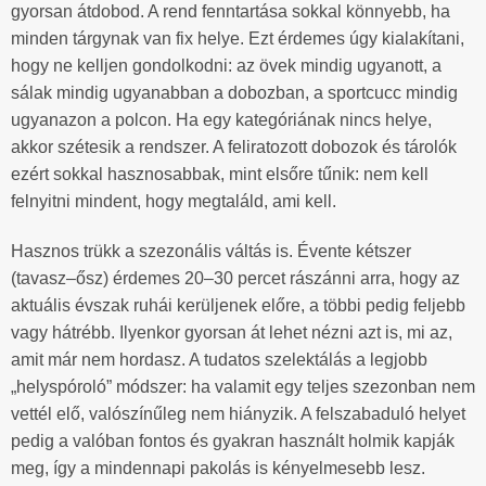
gyorsan átdobod. A rend fenntartása sokkal könnyebb, ha
minden tárgynak van fix helye. Ezt érdemes úgy kialakítani,
hogy ne kelljen gondolkodni: az övek mindig ugyanott, a
sálak mindig ugyanabban a dobozban, a sportcucc mindig
ugyanazon a polcon. Ha egy kategóriának nincs helye,
akkor szétesik a rendszer. A feliratozott dobozok és tárolók
ezért sokkal hasznosabbak, mint elsőre tűnik: nem kell
felnyitni mindent, hogy megtaláld, ami kell.
Hasznos trükk a szezonális váltás is. Évente kétszer
(tavasz–ősz) érdemes 20–30 percet rászánni arra, hogy az
aktuális évszak ruhái kerüljenek előre, a többi pedig feljebb
vagy hátrébb. Ilyenkor gyorsan át lehet nézni azt is, mi az,
amit már nem hordasz. A tudatos szelektálás a legjobb
„helyspóroló” módszer: ha valamit egy teljes szezonban nem
vettél elő, valószínűleg nem hiányzik. A felszabaduló helyet
pedig a valóban fontos és gyakran használt holmik kapják
meg, így a mindennapi pakolás is kényelmesebb lesz.