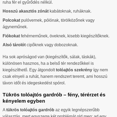
ruha fér el gyűrődés nélkül.
Hosszú akasztós zónát
kabátoknak, ruháknak.
Polcokat
pulóvernek, pólónak, törölközőnek vagy
ágyneműnek.
Fiókokat
fehérneműnek, öveknek, kisebb kiegészítőknek.
Alsó tárolót
cipőknek vagy dobozoknak.
Ha sok apróságod van (kiegészítők, sálak, táskák),
különösen hasznos, ha a belső tér rendezőkkel is
kiegészíthető. Egy átgondolt
tolóajtós szekrény
így nem
csak elnyeli a ruhát, hanem rendszert teremt, ami hosszú
távon időt és idegeskedést spórol.
Tükrös tolóajtós gardrób – fény, térérzet és
kényelem egyben
A
tükrös tolóajtós gardrób
az egyik legnépszerűbb
választás, mert egyszerre két problémát old meg: ad egy