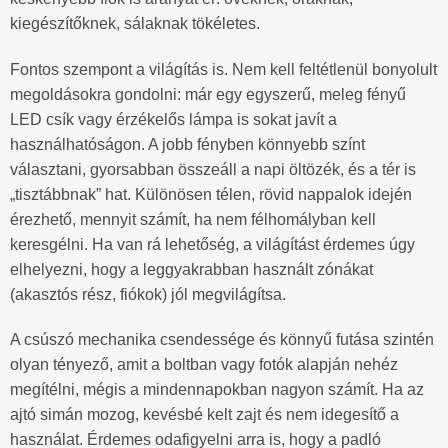
kiegészítőknek, sálaknak tökéletes.
Fontos szempont a világítás is. Nem kell feltétlenül bonyolult
megoldásokra gondolni: már egy egyszerű, meleg fényű
LED csík vagy érzékelős lámpa is sokat javít a
használhatóságon. A jobb fényben könnyebb színt
választani, gyorsabban összeáll a napi öltözék, és a tér is
„tisztábbnak” hat. Különösen télen, rövid nappalok idején
érezhető, mennyit számít, ha nem félhomályban kell
keresgélni. Ha van rá lehetőség, a világítást érdemes úgy
elhelyezni, hogy a leggyakrabban használt zónákat
(akasztós rész, fiókok) jól megvilágítsa.
A csúszó mechanika csendessége és könnyű futása szintén
olyan tényező, amit a boltban vagy fotók alapján nehéz
megítélni, mégis a mindennapokban nagyon számít. Ha az
ajtó simán mozog, kevésbé kelt zajt és nem idegesítő a
használat. Érdemes odafigyelni arra is, hogy a padló