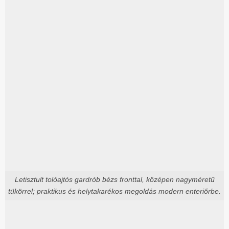
Letisztult tolóajtós gardrób bézs fronttal, középen nagyméretű
tükörrel; praktikus és helytakarékos megoldás modern enteriőrbe.