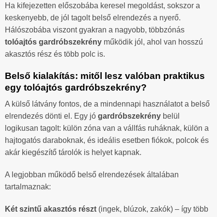
Ha kifejezetten előszobába keresel megoldást, sokszor a
keskenyebb, de jól tagolt belső elrendezés a nyerő.
Hálószobába viszont gyakran a nagyobb, többzónás
tolóajtós gardróbszekrény
működik jól, ahol van hosszú
akasztós rész és több polc is.
Belső kialakítás: mitől lesz valóban praktikus
egy tolóajtós gardróbszekrény?
A külső látvány fontos, de a mindennapi használatot a belső
elrendezés dönti el. Egy jó
gardróbszekrény
belül
logikusan tagolt: külön zóna van a vállfás ruháknak, külön a
hajtogatós daraboknak, és ideális esetben fiókok, polcok és
akár kiegészítő tárolók is helyet kapnak.
A legjobban működő belső elrendezések általában
tartalmaznak:
Két szintű akasztós részt
(ingek, blúzok, zakók) – így több