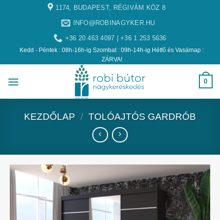
1174, BUDAPEST, RÉGIVÁM KÖZ 8
INFO@ROBINAGYKER.HU
+36 20 463 4097 | +36 1 253 5636
Kedd - Péntek : 08h-16h-ig Szombat : 09h-14h-ig Hétfő és Vasárnap :
ZÁRVA!
0
KEZDŐLAP
/
TOLÓAJTÓS GARDRÓB