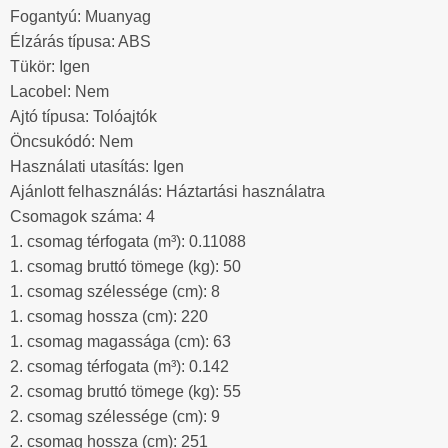
Fogantyú: Muanyag
Élzárás típusa: ABS
Tükör: Igen
Lacobel: Nem
Ajtó típusa: Tolóajtók
Öncsukódó: Nem
Használati utasítás: Igen
Ajánlott felhasználás: Háztartási használatra
Csomagok száma: 4
1. csomag térfogata (m³): 0.11088
1. csomag bruttó tömege (kg): 50
1. csomag szélessége (cm): 8
1. csomag hossza (cm): 220
1. csomag magassága (cm): 63
2. csomag térfogata (m³): 0.142
2. csomag bruttó tömege (kg): 55
2. csomag szélessége (cm): 9
2. csomag hossza (cm): 251