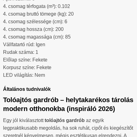
4. csomag térfogata (m³): 0.102
4. csomag bruttó tömege (kg): 20
4. csomag szélessége (cm): 6
4. csomag hossza (cm): 200
4. csomag magassága (cm): 85
Vállfatartó rúd: Igen
Rudak száma: 1
Előlap színe: Fekete
Korpusz színe: Fekete
LED világítás: Nem
Általános tudnivalók
Tolóajtós gardrób – helytakarékos tárolás
modern otthonokba (inspiráló 2026)
Egy jól kiválasztott
tolóajtós gardrób
az egyik
legpraktikusabb megoldás, ha sok ruhát, cipőt és kiegészítőt
szeretnél kényelmesen, mégis esztétikusan elrendezni. A