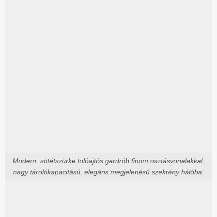
Modern, sötétszürke tolóajtós gardrób finom osztásvonalakkal;
nagy tárolókapacitású, elegáns megjelenésű szekrény hálóba.