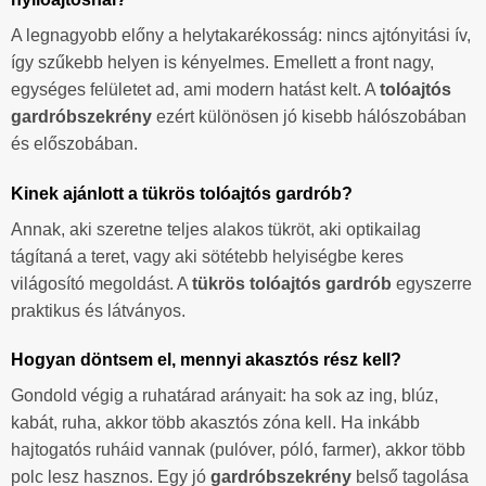
A legnagyobb előny a helytakarékosság: nincs ajtónyitási ív,
így szűkebb helyen is kényelmes. Emellett a front nagy,
egységes felületet ad, ami modern hatást kelt. A
tolóajtós
gardróbszekrény
ezért különösen jó kisebb hálószobában
és előszobában.
Kinek ajánlott a tükrös tolóajtós gardrób?
Annak, aki szeretne teljes alakos tükröt, aki optikailag
tágítaná a teret, vagy aki sötétebb helyiségbe keres
világosító megoldást. A
tükrös tolóajtós gardrób
egyszerre
praktikus és látványos.
Hogyan döntsem el, mennyi akasztós rész kell?
Gondold végig a ruhatárad arányait: ha sok az ing, blúz,
kabát, ruha, akkor több akasztós zóna kell. Ha inkább
hajtogatós ruháid vannak (pulóver, póló, farmer), akkor több
polc lesz hasznos. Egy jó
gardróbszekrény
belső tagolása