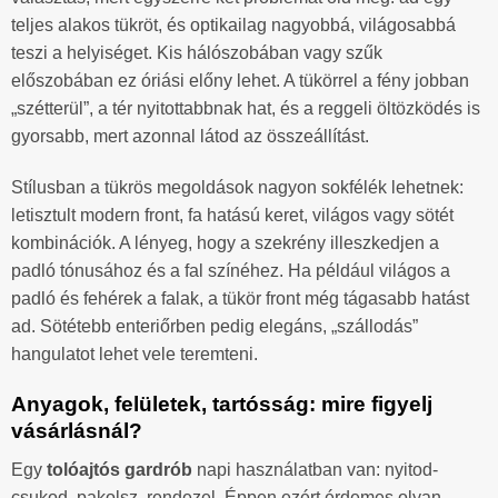
teljes alakos tükröt, és optikailag nagyobbá, világosabbá
teszi a helyiséget. Kis hálószobában vagy szűk
előszobában ez óriási előny lehet. A tükörrel a fény jobban
„szétterül”, a tér nyitottabbnak hat, és a reggeli öltözködés is
gyorsabb, mert azonnal látod az összeállítást.
Stílusban a tükrös megoldások nagyon sokfélék lehetnek:
letisztult modern front, fa hatású keret, világos vagy sötét
kombinációk. A lényeg, hogy a szekrény illeszkedjen a
padló tónusához és a fal színéhez. Ha például világos a
padló és fehérek a falak, a tükör front még tágasabb hatást
ad. Sötétebb enteriőrben pedig elegáns, „szállodás”
hangulatot lehet vele teremteni.
Anyagok, felületek, tartósság: mire figyelj
vásárlásnál?
Egy
tolóajtós gardrób
napi használatban van: nyitod-
csukod, pakolsz, rendezel. Éppen ezért érdemes olyan