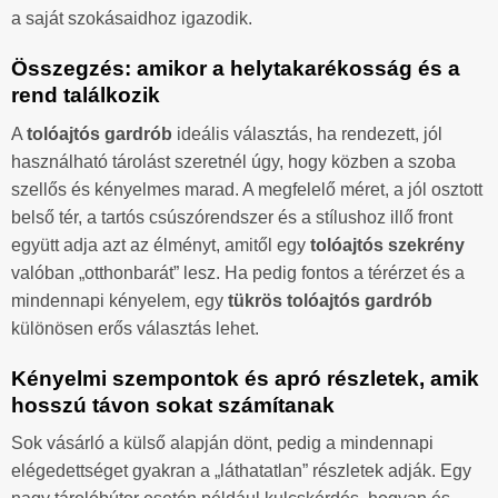
a saját szokásaidhoz igazodik.
Összegzés: amikor a helytakarékosság és a
rend találkozik
A
tolóajtós gardrób
ideális választás, ha rendezett, jól
használható tárolást szeretnél úgy, hogy közben a szoba
szellős és kényelmes marad. A megfelelő méret, a jól osztott
belső tér, a tartós csúszórendszer és a stílushoz illő front
együtt adja azt az élményt, amitől egy
tolóajtós szekrény
valóban „otthonbarát” lesz. Ha pedig fontos a térérzet és a
mindennapi kényelem, egy
tükrös tolóajtós gardrób
különösen erős választás lehet.
Kényelmi szempontok és apró részletek, amik
hosszú távon sokat számítanak
Sok vásárló a külső alapján dönt, pedig a mindennapi
elégedettséget gyakran a „láthatatlan” részletek adják. Egy