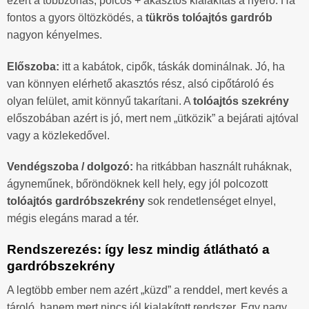
ezért a többzónás, polcos + akasztós kialakítás a nyerő. Ha
fontos a gyors öltözködés, a
tükrös tolóajtós gardrób
nagyon kényelmes.
Előszoba:
itt a kabátok, cipők, táskák dominálnak. Jó, ha
van könnyen elérhető akasztós rész, alsó cipőtároló és
olyan felület, amit könnyű takarítani. A
tolóajtós szekrény
előszobában azért is jó, mert nem „ütközik” a bejárati ajtóval
vagy a közlekedővel.
Vendégszoba / dolgozó:
ha ritkábban használt ruháknak,
ágyneműnek, bőröndöknek kell hely, egy jól polcozott
tolóajtós gardróbszekrény
sok rendetlenséget elnyel,
mégis elegáns marad a tér.
Rendszerezés: így lesz mindig átlátható a
gardróbszekrény
A legtöbb ember nem azért „küzd” a renddel, mert kevés a
tároló, hanem mert nincs jól kialakított rendszer. Egy nagy