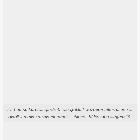
Fa hatású keretes gardrób tolóajtókkal, középen tükörrel és két
oldalt lamellás dizájn elemmel – stílusos hálószoba kiegészítő.