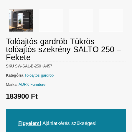
Tolóajtós gardrób Tükrös
tolóajtós szekrény SALTO 250 –
Fekete
SKU
SW-SAL-B-250+A457
Kategória
Tolóajtós gardrób
Márka:
ADRK Furniture
183900
Ft
Figyelem!
Ajánlatkérés szükséges!