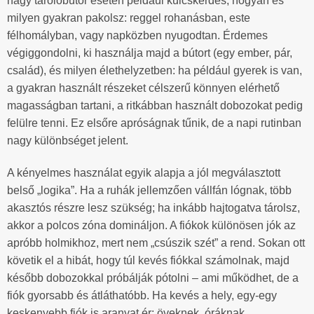
nagy tárolóbútor esetén például kulcskérdés, hogyan és
milyen gyakran pakolsz: reggel rohanásban, este
félhomályban, vagy napközben nyugodtan. Érdemes
végiggondolni, ki használja majd a bútort (egy ember, pár,
család), és milyen élethelyzetben: ha például gyerek is van,
a gyakran használt részeket célszerű könnyen elérhető
magasságban tartani, a ritkábban használt dobozokat pedig
felülre tenni. Ez elsőre apróságnak tűnik, de a napi rutinban
nagy különbséget jelent.
A kényelmes használat egyik alapja a jól megválasztott
belső „logika”. Ha a ruhák jellemzően vállfán lógnak, több
akasztós részre lesz szükség; ha inkább hajtogatva tárolsz,
akkor a polcos zóna domináljon. A fiókok különösen jók az
apróbb holmikhoz, mert nem „csúszik szét” a rend. Sokan ott
követik el a hibát, hogy túl kevés fiókkal számolnak, majd
később dobozokkal próbálják pótolni – ami működhet, de a
fiók gyorsabb és átláthatóbb. Ha kevés a hely, egy-egy
keskenyebb fiók is aranyat ér: öveknek, óráknak,