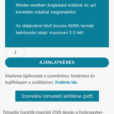
Minden esetben árajánlatot küldünk és azt
követően indulhat megrendelés!
Az oldalunkon lévő összes ADRK termék
beérkezési ideje: maximum 2-3 hét!
AJÁNLATKÉRÉS
Általános tájékoztató a szereléshez, fizetéshez és
legfőképpen a szállításhoz.
Kattints ide.
Szerelési útmutató letöltése (pdf)
Tolóajtós Gardrób inspiráló 2026 design a Robinagyker-