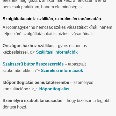
éreznek meg igazán, amikor már kész a rendszer: a rend
nem csak praktikum, hanem életminőség is.
Szolgáltatásaink: szállítás, szerelés és tanácsadás
A Robinagyker.hu nemcsak széles választékot kínál, hanem
teljes körű szolgáltatásokat is biztosít vásárlóinak:
Országos házhoz szállítás
– gyors és pontos
kézbesítéssel. 👉
Szállítási információk
Szakszerű bútor összeszerelés
– tapasztalt
szakemberekkel. 👉
Szerelési információk
Időpontfoglalás bemutatóterembe
– személyes
konzultációhoz. 👉
Időpontfoglalás
Személyre szabott tanácsadás
– hogy biztosan a legjobb
döntést hozd.