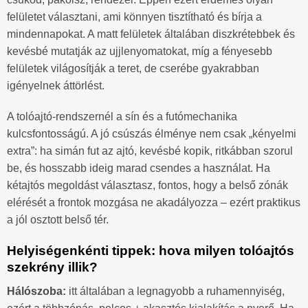
felületet választani, ami könnyen tisztítható és bírja a
mindennapokat. A matt felületek általában diszkrétebbek és
kevésbé mutatják az ujjlenyomatokat, míg a fényesebb
felületek világosítják a teret, de cserébe gyakrabban
igényelnek áttörlést.
A tolóajtó-rendszernél a sín és a futómechanika
kulcsfontosságú. A jó csúszás élménye nem csak „kényelmi
extra”: ha simán fut az ajtó, kevésbé kopik, ritkábban szorul
be, és hosszabb ideig marad csendes a használat. Ha
kétajtós megoldást választasz, fontos, hogy a belső zónák
elérését a frontok mozgása ne akadályozza – ezért praktikus
a jól osztott belső tér.
Helyiségenkénti tippek: hova milyen tolóajtós
szekrény illik?
Hálószoba:
itt általában a legnagyobb a ruhamennyiség,