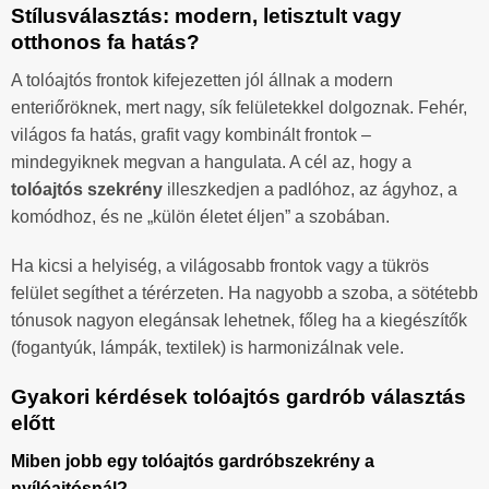
Stílusválasztás: modern, letisztult vagy
otthonos fa hatás?
A tolóajtós frontok kifejezetten jól állnak a modern
enteriőröknek, mert nagy, sík felületekkel dolgoznak. Fehér,
világos fa hatás, grafit vagy kombinált frontok –
mindegyiknek megvan a hangulata. A cél az, hogy a
tolóajtós szekrény
illeszkedjen a padlóhoz, az ágyhoz, a
komódhoz, és ne „külön életet éljen” a szobában.
Ha kicsi a helyiség, a világosabb frontok vagy a tükrös
felület segíthet a térérzeten. Ha nagyobb a szoba, a sötétebb
tónusok nagyon elegánsak lehetnek, főleg ha a kiegészítők
(fogantyúk, lámpák, textilek) is harmonizálnak vele.
Gyakori kérdések tolóajtós gardrób választás
előtt
Miben jobb egy tolóajtós gardróbszekrény a
nyílóajtósnál?