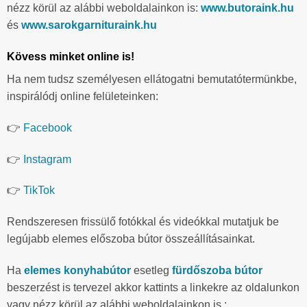
nézz körül az alábbi weboldalainkon is:
www.butoraink.hu
és
www.sarokgarnituraink.hu
Kövess minket online is!
Ha nem tudsz személyesen ellátogatni bemutatótermünkbe,
inspirálódj online felületeinken:
👉
Facebook
👉
Instagram
👉
TikTok
Rendszeresen frissülő fotókkal és videókkal mutatjuk be
legújabb elemes előszoba bútor összeállításainkat.
Ha
elemes konyhabútor
esetleg
fürdőszoba bútor
beszerzést is tervezel akkor kattints a linkekre az oldalunkon
vagy nézz körül az alábbi weboldalainkon is :