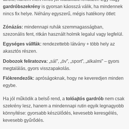
gardróbszekrény
is gyorsan káosszá válik, ha mindennek
nincs fix helye. Néhány egyszerű, mégis hatékony ötlet:
Zónázás:
mindennapi ruhák szemmagasságban,
szezonális fent, ritkán használt holmik legalul vagy legfelül.
Egységes vállfák:
rendezettebb látvány + több hely az
akasztós részen.
Dobozok feliratozva:
„sál”, „öv”, „sport”, „alkalmi” – gyors
megtalálás, gyors visszapakolás.
Fiókrendezők:
apróságoknak, hogy ne keveredjen minden
egybe.
Ha jól működik a belső rend, a
tolóajtós gardrób
nem csak
szekrény lesz, hanem a mindennapi rutin egyik legnagyobb
könnyítése: gyorsabb készülődés, kevesebb keresgélés,
kevesebb gyűrődés.