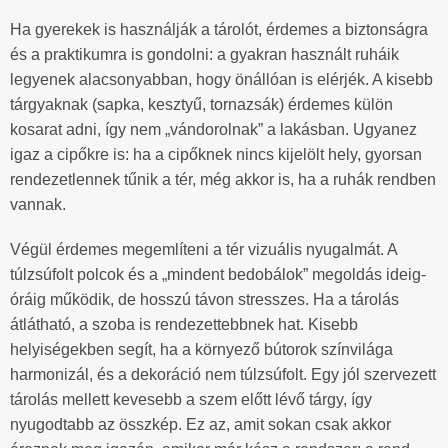
Ha gyerekek is használják a tárolót, érdemes a biztonságra
és a praktikumra is gondolni: a gyakran használt ruháik
legyenek alacsonyabban, hogy önállóan is elérjék. A kisebb
tárgyaknak (sapka, kesztyű, tornazsák) érdemes külön
kosarat adni, így nem „vándorolnak” a lakásban. Ugyanez
igaz a cipőkre is: ha a cipőknek nincs kijelölt hely, gyorsan
rendezetlennek tűnik a tér, még akkor is, ha a ruhák rendben
vannak.
Végül érdemes megemlíteni a tér vizuális nyugalmát. A
túlzsúfolt polcok és a „mindent bedobálok” megoldás ideig-
óráig működik, de hosszú távon stresszes. Ha a tárolás
átlátható, a szoba is rendezettebbnek hat. Kisebb
helyiségekben segít, ha a környező bútorok színvilága
harmonizál, és a dekoráció nem túlzsúfolt. Egy jól szervezett
tárolás mellett kevesebb a szem előtt lévő tárgy, így
nyugodtabb az összkép. Ez az, amit sokan csak akkor