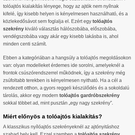
tolóajtós kialakítás lényege, hogy az ajtók nem nyílnak
kifelé, így kisebb helyen is kényelmesen használható, és a
közlekedősávot sem foglalja el. Ezért egy
tolóajtós
szekrény
kiváló választás hálószobába, előszobába,
vendégszobába vagy akár egy kisebb lakásba is, ahol
minden centi számít.
Ebben a kategóriában a hangsúly a tolóajtós megoldásokon
van: olyan modelleket érdemes ide sorolni, amelyeknél a
frontok csúszórendszerrel működnek, így a szekrény még
zsúfoltabb terekben is kényelmesen nyitható. Ha a cél a
rendezett otthon, a gyors reggeli készülődés és a sokoldalú
tárolás, akkor egy modern
tolóajtós gardróbszekrény
sokkal többet ad, mint pusztán „egy nagy szekrény”.
Miért előnyös a tolóajtós kialakítás?
A klasszikus nyílóajtós szekrényeknél az ajtónyitáshoz
szabad hely kell. Ezzel szemben a
tolóajtós szekrény