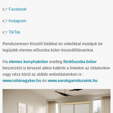
👉
Facebook
👉
Instagram
👉
TikTok
Rendszeresen frissülő fotókkal és videókkal mutatjuk be
legújabb elemes előszoba bútor összeállításainkat.
Ha
elemes konyhabútor
esetleg
fürdőszoba bútor
beszerzést is tervezel akkor kattints a linkekre az oldalunkon
vagy nézz körül az alábbi weboldalainkon is :
www.robinagyker.hu
és
www.sarokgarnituraink.hu