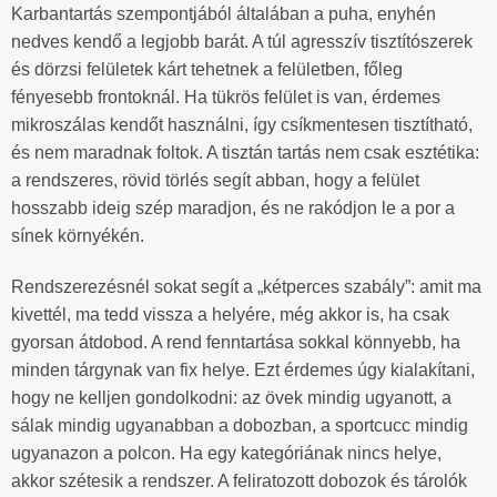
Karbantartás szempontjából általában a puha, enyhén
nedves kendő a legjobb barát. A túl agresszív tisztítószerek
és dörzsi felületek kárt tehetnek a felületben, főleg
fényesebb frontoknál. Ha tükrös felület is van, érdemes
mikroszálas kendőt használni, így csíkmentesen tisztítható,
és nem maradnak foltok. A tisztán tartás nem csak esztétika:
a rendszeres, rövid törlés segít abban, hogy a felület
hosszabb ideig szép maradjon, és ne rakódjon le a por a
sínek környékén.
Rendszerezésnél sokat segít a „kétperces szabály”: amit ma
kivettél, ma tedd vissza a helyére, még akkor is, ha csak
gyorsan átdobod. A rend fenntartása sokkal könnyebb, ha
minden tárgynak van fix helye. Ezt érdemes úgy kialakítani,
hogy ne kelljen gondolkodni: az övek mindig ugyanott, a
sálak mindig ugyanabban a dobozban, a sportcucc mindig
ugyanazon a polcon. Ha egy kategóriának nincs helye,
akkor szétesik a rendszer. A feliratozott dobozok és tárolók