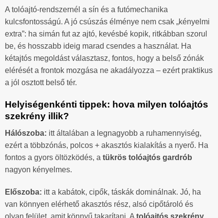
A tolóajtó-rendszernél a sín és a futómechanika
kulcsfontosságú. A jó csúszás élménye nem csak „kényelmi
extra”: ha simán fut az ajtó, kevésbé kopik, ritkábban szorul
be, és hosszabb ideig marad csendes a használat. Ha
kétajtós megoldást választasz, fontos, hogy a belső zónák
elérését a frontok mozgása ne akadályozza – ezért praktikus
a jól osztott belső tér.
Helyiségenkénti tippek: hova milyen tolóajtós
szekrény illik?
Hálószoba:
itt általában a legnagyobb a ruhamennyiség,
ezért a többzónás, polcos + akasztós kialakítás a nyerő. Ha
fontos a gyors öltözködés, a
tükrös tolóajtós gardrób
nagyon kényelmes.
Előszoba:
itt a kabátok, cipők, táskák dominálnak. Jó, ha
van könnyen elérhető akasztós rész, alsó cipőtároló és
olyan felület, amit könnyű takarítani. A
tolóajtós szekrény