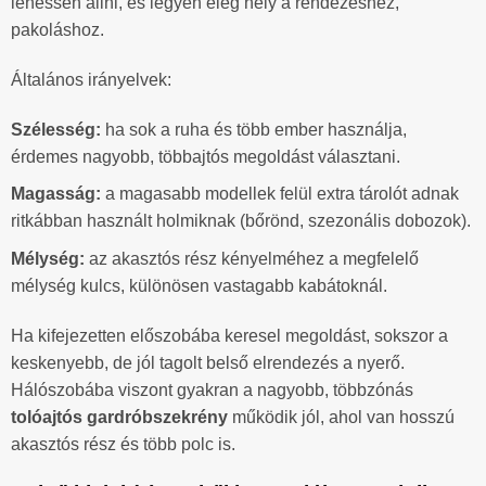
lehessen állni, és legyen elég hely a rendezéshez,
pakoláshoz.
Általános irányelvek:
Szélesség:
ha sok a ruha és több ember használja,
érdemes nagyobb, többajtós megoldást választani.
Magasság:
a magasabb modellek felül extra tárolót adnak
ritkábban használt holmiknak (bőrönd, szezonális dobozok).
Mélység:
az akasztós rész kényelméhez a megfelelő
mélység kulcs, különösen vastagabb kabátoknál.
Ha kifejezetten előszobába keresel megoldást, sokszor a
keskenyebb, de jól tagolt belső elrendezés a nyerő.
Hálószobába viszont gyakran a nagyobb, többzónás
tolóajtós gardróbszekrény
működik jól, ahol van hosszú
akasztós rész és több polc is.