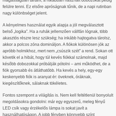
magasságban tartani, a ritkábban használt dobozokat pedig
felülre tenni. Ez elsőre apróságnak tűnik, de a napi rutinban
nagy különbséget jelent.
A kényelmes használat egyik alapja a jól megválasztott
belső „logika”. Ha a ruhák jellemzően vállfán lógnak, több
akasztós részre lesz szükség; ha inkább hajtogatva tárolsz,
akkor a polcos zóna domináljon. A fiókok különösen jók az
apróbb holmikhoz, mert nem „csúszik szét” a rend. Sokan ott
követik el a hibát, hogy túl kevés fiókkal számolnak, majd
később dobozokkal próbálják pótolni – ami működhet, de a
fiók gyorsabb és átláthatóbb. Ha kevés a hely, egy-egy
keskenyebb fiók is aranyat ér: öveknek, óráknak,
kiegészítőknek, sálaknak tökéletes.
Fontos szempont a világítás is. Nem kell feltétlenül bonyolult
megoldásokra gondolni: már egy egyszerű, meleg fényű
LED csík vagy érzékelős lámpa is sokat javít a
használhatóságon. A jobb fényben könnyebb színt