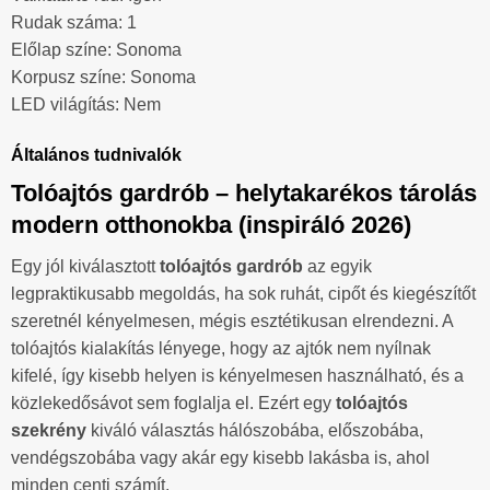
Rudak száma: 1
Előlap színe: Sonoma
Korpusz színe: Sonoma
LED világítás: Nem
Általános tudnivalók
Tolóajtós gardrób – helytakarékos tárolás
modern otthonokba (inspiráló 2026)
Egy jól kiválasztott
tolóajtós gardrób
az egyik
legpraktikusabb megoldás, ha sok ruhát, cipőt és kiegészítőt
szeretnél kényelmesen, mégis esztétikusan elrendezni. A
tolóajtós kialakítás lényege, hogy az ajtók nem nyílnak
kifelé, így kisebb helyen is kényelmesen használható, és a
közlekedősávot sem foglalja el. Ezért egy
tolóajtós
szekrény
kiváló választás hálószobába, előszobába,
vendégszobába vagy akár egy kisebb lakásba is, ahol
minden centi számít.