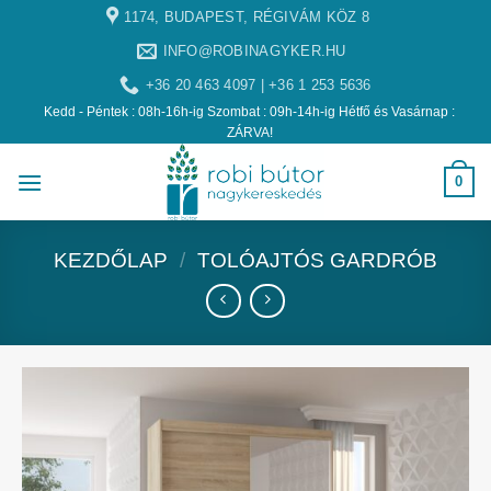
1174, BUDAPEST, RÉGIVÁM KÖZ 8
INFO@ROBINAGYKER.HU
+36 20 463 4097 | +36 1 253 5636
Kedd - Péntek : 08h-16h-ig Szombat : 09h-14h-ig Hétfő és Vasárnap :
ZÁRVA!
0
KEZDŐLAP
/
TOLÓAJTÓS GARDRÓB