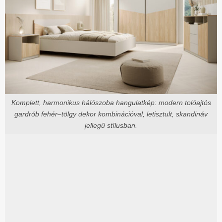
Komplett, harmonikus hálószoba hangulatkép: modern tolóajtós
gardrób fehér–tölgy dekor kombinációval, letisztult, skandináv
jellegű stílusban.