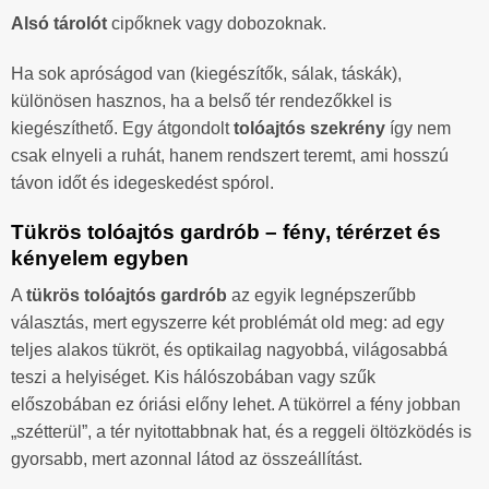
Alsó tárolót
cipőknek vagy dobozoknak.
Ha sok apróságod van (kiegészítők, sálak, táskák),
különösen hasznos, ha a belső tér rendezőkkel is
kiegészíthető. Egy átgondolt
tolóajtós szekrény
így nem
csak elnyeli a ruhát, hanem rendszert teremt, ami hosszú
távon időt és idegeskedést spórol.
Tükrös tolóajtós gardrób – fény, térérzet és
kényelem egyben
A
tükrös tolóajtós gardrób
az egyik legnépszerűbb
választás, mert egyszerre két problémát old meg: ad egy
teljes alakos tükröt, és optikailag nagyobbá, világosabbá
teszi a helyiséget. Kis hálószobában vagy szűk
előszobában ez óriási előny lehet. A tükörrel a fény jobban
„szétterül”, a tér nyitottabbnak hat, és a reggeli öltözködés is
gyorsabb, mert azonnal látod az összeállítást.