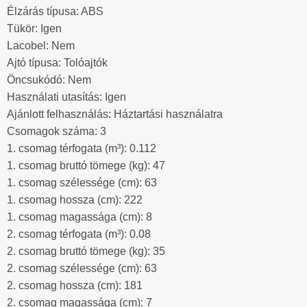
Élzárás típusa: ABS
Tükör: Igen
Lacobel: Nem
Ajtó típusa: Tolóajtók
Öncsukódó: Nem
Használati utasítás: Igen
Ajánlott felhasználás: Háztartási használatra
Csomagok száma: 3
1. csomag térfogata (m³): 0.112
1. csomag bruttó tömege (kg): 47
1. csomag szélessége (cm): 63
1. csomag hossza (cm): 222
1. csomag magassága (cm): 8
2. csomag térfogata (m³): 0.08
2. csomag bruttó tömege (kg): 35
2. csomag szélessége (cm): 63
2. csomag hossza (cm): 181
2. csomag magassága (cm): 7