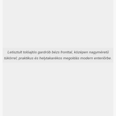
Letisztult tolóajtós gardrób bézs fronttal, középen nagyméretű
tükörrel; praktikus és helytakarékos megoldás modern enteriőrbe.