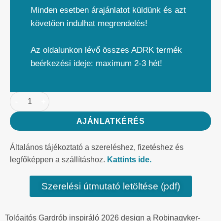
Minden esetben árajánlatot küldünk és azt
követően indulhat megrendelés!
Az oldalunkon lévő összes ADRK termék
beérkezési ideje: maximum 2-3 hét!
AJÁNLATKÉRÉS
Általános tájékoztató a szereléshez, fizetéshez és
legfőképpen a szállításhoz.
Kattints ide.
Szerelési útmutató letöltése (pdf)
Tolóajtós Gardrób inspiráló 2026 design a Robinagyker-