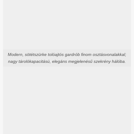
Modern, sötétszürke tolóajtós gardrób finom osztásvonalakkal;
nagy tárolókapacitású, elegáns megjelenésű szekrény hálóba.