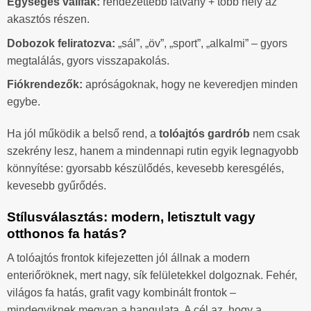
Egységes vállfák:
rendezettebb látvány + több hely az
akasztós részen.
Dobozok feliratozva:
„sál”, „öv”, „sport”, „alkalmi” – gyors
megtalálás, gyors visszapakolás.
Fiókrendezők:
apróságoknak, hogy ne keveredjen minden
egybe.
Ha jól működik a belső rend, a
tolóajtós gardrób
nem csak
szekrény lesz, hanem a mindennapi rutin egyik legnagyobb
könnyítése: gyorsabb készülődés, kevesebb keresgélés,
kevesebb gyűrődés.
Stílusválasztás: modern, letisztult vagy
otthonos fa hatás?
A tolóajtós frontok kifejezetten jól állnak a modern
enteriőröknek, mert nagy, sík felületekkel dolgoznak. Fehér,
világos fa hatás, grafit vagy kombinált frontok –
mindegyiknek megvan a hangulata. A cél az, hogy a