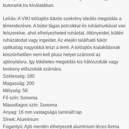
butoraink.hu kínálatában.
Leírás: A VIKI tolóajtós tükrös szekrény ideális megoldás a
térrendezésre. A bútor tágas polcokkal és ruháshurkával van
felszerelve, ahol elhelyezheted ruháidat, öltönyeidet, kültéri
ruházatodat vagy ingeidet. Az elején található tükör
optikailag nagyobbá teszi a teret. A tolóajtós kialakításnak
köszönhetően nem kell plusz helyet szánnod az
ajtónyitásra, így tökéletes megoldás kis hálószobák vagy
keskeny előszobák számára.
Szélesség: 180
Magasság: 200
Mélység: 58
Fő szín: Sonoma
Másodlagos szín: Sonoma
Anyag: 16 mm vastagságú laminált lap
Sínek: Alumínium
Fogantyú: Ajtó mentén elhelyezett alumínium léces forma