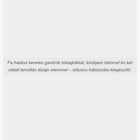
Fa hatású keretes gardrób tolóajtókkal, középen tükörrel és két
oldalt lamellás dizájn elemmel – stílusos hálószoba kiegészítő.