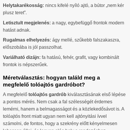
Helytakarékosság:
nincs kifelé nyíló ajtó, a bútor „nem kér
plusz teret”.
Letisztult megjelenés:
a nagy, egybefüggő frontok modern
hatást adnak.
Rugalmas elhelyezés:
ágy mellé, szűkebb falszakaszra,
előszobába is jól passzolhat.
Variálható dizájn:
fa hatású, fehér, grafit, vagy kombinált
frontok is népszerűek.
Méretválasztás: hogyan találd meg a
megfelelő tolóajtós gardróbot?
A megfelelő
tolóajtós gardrób
kiválasztásának első lépése
a pontos mérés. Nem csak a fal szélességét érdemes
lemérni, hanem a belmagasságot és a közlekedősávot is. A
tolóajtós front miatt ugyan nem kell ajtónyitási ívvel
számolni, de fontos, hogy a szekrény előtt kényelmesen