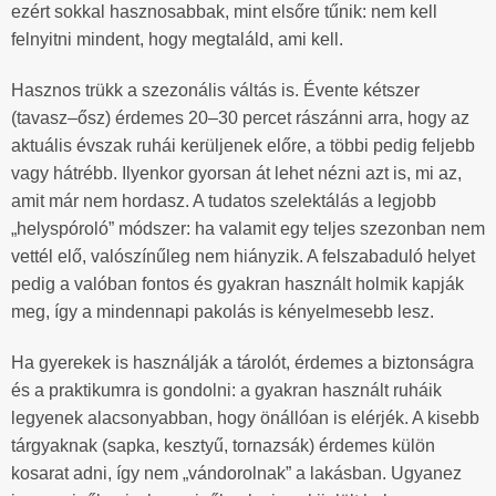
ezért sokkal hasznosabbak, mint elsőre tűnik: nem kell
felnyitni mindent, hogy megtaláld, ami kell.
Hasznos trükk a szezonális váltás is. Évente kétszer
(tavasz–ősz) érdemes 20–30 percet rászánni arra, hogy az
aktuális évszak ruhái kerüljenek előre, a többi pedig feljebb
vagy hátrébb. Ilyenkor gyorsan át lehet nézni azt is, mi az,
amit már nem hordasz. A tudatos szelektálás a legjobb
„helyspóroló” módszer: ha valamit egy teljes szezonban nem
vettél elő, valószínűleg nem hiányzik. A felszabaduló helyet
pedig a valóban fontos és gyakran használt holmik kapják
meg, így a mindennapi pakolás is kényelmesebb lesz.
Ha gyerekek is használják a tárolót, érdemes a biztonságra
és a praktikumra is gondolni: a gyakran használt ruháik
legyenek alacsonyabban, hogy önállóan is elérjék. A kisebb
tárgyaknak (sapka, kesztyű, tornazsák) érdemes külön
kosarat adni, így nem „vándorolnak” a lakásban. Ugyanez