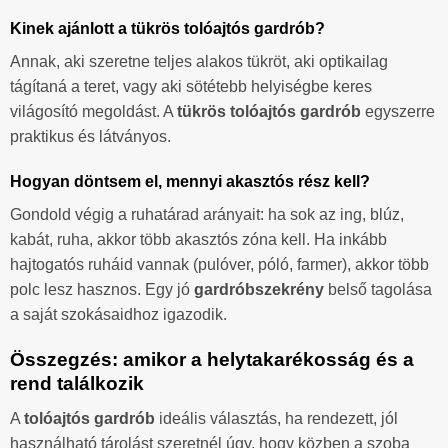
Kinek ajánlott a tükrös tolóajtós gardrób?
Annak, aki szeretne teljes alakos tükröt, aki optikailag
tágítaná a teret, vagy aki sötétebb helyiségbe keres
világosító megoldást. A
tükrös tolóajtós gardrób
egyszerre
praktikus és látványos.
Hogyan döntsem el, mennyi akasztós rész kell?
Gondold végig a ruhatárad arányait: ha sok az ing, blúz,
kabát, ruha, akkor több akasztós zóna kell. Ha inkább
hajtogatós ruháid vannak (pulóver, póló, farmer), akkor több
polc lesz hasznos. Egy jó
gardróbszekrény
belső tagolása
a saját szokásaidhoz igazodik.
Összegzés: amikor a helytakarékosság és a
rend találkozik
A
tolóajtós gardrób
ideális választás, ha rendezett, jól
használható tárolást szeretnél úgy, hogy közben a szoba