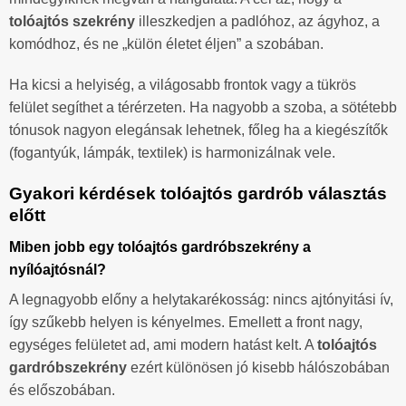
tolóajtós szekrény
illeszkedjen a padlóhoz, az ágyhoz, a
komódhoz, és ne „külön életet éljen” a szobában.
Ha kicsi a helyiség, a világosabb frontok vagy a tükrös
felület segíthet a térérzeten. Ha nagyobb a szoba, a sötétebb
tónusok nagyon elegánsak lehetnek, főleg ha a kiegészítők
(fogantyúk, lámpák, textilek) is harmonizálnak vele.
Gyakori kérdések tolóajtós gardrób választás
előtt
Miben jobb egy tolóajtós gardróbszekrény a
nyílóajtósnál?
A legnagyobb előny a helytakarékosság: nincs ajtónyitási ív,
így szűkebb helyen is kényelmes. Emellett a front nagy,
egységes felületet ad, ami modern hatást kelt. A
tolóajtós
gardróbszekrény
ezért különösen jó kisebb hálószobában
és előszobában.