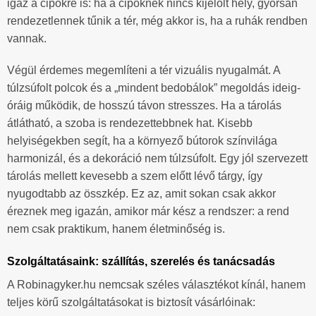
igaz a cipőkre is: ha a cipőknek nincs kijelölt hely, gyorsan
rendezetlennek tűnik a tér, még akkor is, ha a ruhák rendben
vannak.
Végül érdemes megemlíteni a tér vizuális nyugalmát. A
túlzsúfolt polcok és a „mindent bedobálok” megoldás ideig-
óráig működik, de hosszú távon stresszes. Ha a tárolás
átlátható, a szoba is rendezettebbnek hat. Kisebb
helyiségekben segít, ha a környező bútorok színvilága
harmonizál, és a dekoráció nem túlzsúfolt. Egy jól szervezett
tárolás mellett kevesebb a szem előtt lévő tárgy, így
nyugodtabb az összkép. Ez az, amit sokan csak akkor
éreznek meg igazán, amikor már kész a rendszer: a rend
nem csak praktikum, hanem életminőség is.
Szolgáltatásaink: szállítás, szerelés és tanácsadás
A Robinagyker.hu nemcsak széles választékot kínál, hanem
teljes körű szolgáltatásokat is biztosít vásárlóinak: