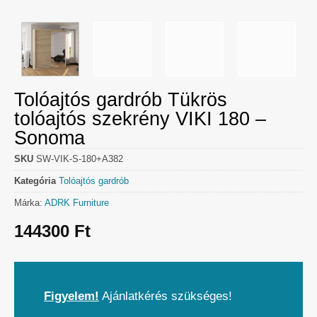
Tolóajtós gardrób Tükrös
tolóajtós szekrény VIKI 180 –
Sonoma
SKU
SW-VIK-S-180+A382
Kategória
Tolóajtós gardrób
Márka:
ADRK Furniture
144300
Ft
Figyelem!
Ajánlatkérés szükséges!