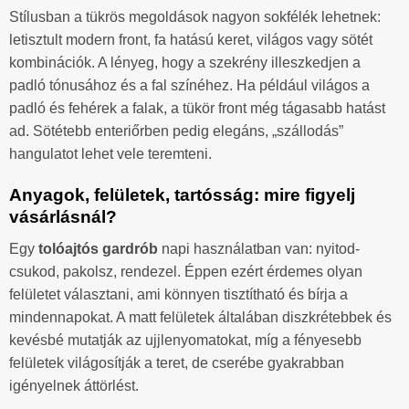
Stílusban a tükrös megoldások nagyon sokfélék lehetnek:
letisztult modern front, fa hatású keret, világos vagy sötét
kombinációk. A lényeg, hogy a szekrény illeszkedjen a
padló tónusához és a fal színéhez. Ha például világos a
padló és fehérek a falak, a tükör front még tágasabb hatást
ad. Sötétebb enteriőrben pedig elegáns, „szállodás”
hangulatot lehet vele teremteni.
Anyagok, felületek, tartósság: mire figyelj
vásárlásnál?
Egy
tolóajtós gardrób
napi használatban van: nyitod-
csukod, pakolsz, rendezel. Éppen ezért érdemes olyan
felületet választani, ami könnyen tisztítható és bírja a
mindennapokat. A matt felületek általában diszkrétebbek és
kevésbé mutatják az ujjlenyomatokat, míg a fényesebb
felületek világosítják a teret, de cserébe gyakrabban
igényelnek áttörlést.