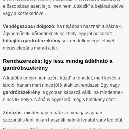
előszobában azért is jó, mert nem „ütközik” a bejárati ajtóval
vagy a közlekedővel.
Vendégszoba / dolgozó:
ha ritkábban használt ruháknak,
ágyneműnek, bőröndöknek kell hely, egy jól polcozott
tolóajtós gardróbszekrény
sok rendetlenséget elnyel,
mégis elegáns marad a tér.
Rendszerezés: így lesz mindig átlátható a
gardróbszekrény
A legtöbb ember nem azért „küzd” a renddel, mert kevés a
tároló, hanem mert nincs jól kialakított rendszer. Egy nagy
gardróbszekrény
is gyorsan káosszá válik, ha mindennek
nincs fix helye. Néhány egyszerű, mégis hatékony ötlet:
Zónázás:
mindennapi ruhák szemmagasságban,
szezonális fent, ritkán használt holmik legalul vagy legfelül.