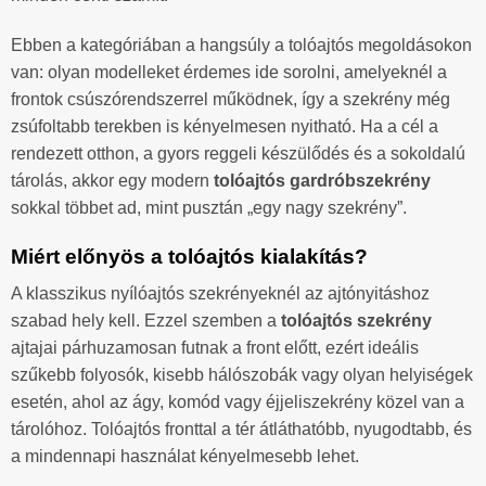
Ebben a kategóriában a hangsúly a tolóajtós megoldásokon
van: olyan modelleket érdemes ide sorolni, amelyeknél a
frontok csúszórendszerrel működnek, így a szekrény még
zsúfoltabb terekben is kényelmesen nyitható. Ha a cél a
rendezett otthon, a gyors reggeli készülődés és a sokoldalú
tárolás, akkor egy modern
tolóajtós gardróbszekrény
sokkal többet ad, mint pusztán „egy nagy szekrény”.
Miért előnyös a tolóajtós kialakítás?
A klasszikus nyílóajtós szekrényeknél az ajtónyitáshoz
szabad hely kell. Ezzel szemben a
tolóajtós szekrény
ajtajai párhuzamosan futnak a front előtt, ezért ideális
szűkebb folyosók, kisebb hálószobák vagy olyan helyiségek
esetén, ahol az ágy, komód vagy éjjeliszekrény közel van a
tárolóhoz. Tolóajtós fronttal a tér átláthatóbb, nyugodtabb, és
a mindennapi használat kényelmesebb lehet.