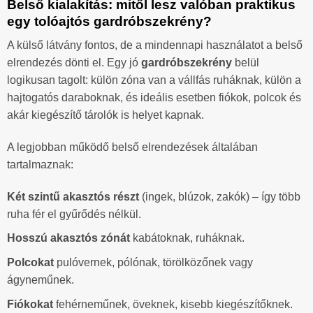
Belső kialakítás: mitől lesz valóban praktikus
egy tolóajtós gardróbszekrény?
A külső látvány fontos, de a mindennapi használatot a belső
elrendezés dönti el. Egy jó
gardróbszekrény
belül
logikusan tagolt: külön zóna van a vállfás ruháknak, külön a
hajtogatós daraboknak, és ideális esetben fiókok, polcok és
akár kiegészítő tárolók is helyet kapnak.
A legjobban működő belső elrendezések általában
tartalmaznak:
Két szintű akasztós részt
(ingek, blúzok, zakók) – így több
ruha fér el gyűrődés nélkül.
Hosszú akasztós zónát
kabátoknak, ruháknak.
Polcokat
pulóvernek, pólónak, törölközőnek vagy
ágyneműnek.
Fiókokat
fehérneműnek, öveknek, kisebb kiegészítőknek.