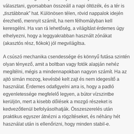
választani, gyorsabban összeáll a napi öltözék, és a tér is
„tisztábbnak” hat. Különösen télen, rövid nappalok idején
érezhető, mennyit számít, ha nem félhomályban kell
keresgélni. Ha van rá lehetőség, a világítást érdemes úgy
elhelyezni, hogy a leggyakrabban használt zónákat
(akasztós rész, fiókok) jól megvilágítsa.
A csúszó mechanika csendessége és könnyű futása szintén
olyan tényező, amit a boltban vagy fotók alapján nehéz
megítélni, mégis a mindennapokban nagyon számít. Ha az
ajtó simán mozog, kevésbé kelt zajt és nem idegesítő a
használat. Érdemes odafigyelni arra is, hogy a padló
egyenletessége megfelelő legyen, a bútor vízszintbe
kerüljön, mert a kisebb dőlések a mozgó részeket is
kedvezőtlenül befolyásolhatják. Összeszerelés után
praktikus egyszer átnézni a rögzítéseket, és néhány hét
használat után is ellenőrizni, hogy minden stabil-e.