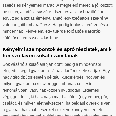
szellős és kényelmes marad. A megfelelő méret, a jól osztott
belső tér, a tartós csúszórendszer és a stílushoz illő front
együtt adja azt az élményt, amitől egy
tolóajtós szekrény
valóban „otthonbarát” lesz. Ha pedig fontos a térérzet és a
mindennapi kényelem, egy
tükrös tolóajtós gardrób
különösen erős választás lehet.
Kényelmi szempontok és apró részletek, amik
hosszú távon sokat számítanak
Sok vásárló a külső alapján dönt, pedig a mindennapi
elégedettséget gyakran a „láthatatlan” részletek adják. Egy
nagy tárolóbútor esetén például kulcskérdés, hogyan és
milyen gyakran pakolsz: reggel rohanásban, este
félhomályban, vagy napközben nyugodtan. Érdemes
végiggondolni, ki használja majd a bútort (egy ember, pár,
család), és milyen élethelyzetben: ha például gyerek is van,
a gyakran használt részeket célszerű könnyen elérhető