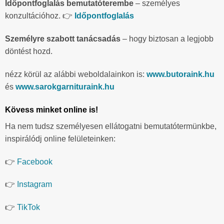
Időpontfoglalás bemutatóterembe
– személyes
konzultációhoz. 👉
Időpontfoglalás
Személyre szabott tanácsadás
– hogy biztosan a legjobb
döntést hozd.
nézz körül az alábbi weboldalainkon is:
www.butoraink.hu
és
www.sarokgarnituraink.hu
Kövess minket online is!
Ha nem tudsz személyesen ellátogatni bemutatótermünkbe,
inspirálódj online felületeinken:
👉
Facebook
👉
Instagram
👉
TikTok