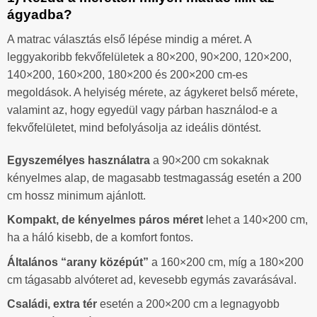
ágyadba?
A matrac választás első lépése mindig a méret. A
leggyakoribb fekvőfelületek a 80×200, 90×200, 120×200,
140×200, 160×200, 180×200 és 200×200 cm-es
megoldások. A helyiség mérete, az ágykeret belső mérete,
valamint az, hogy egyedül vagy párban használod-e a
fekvőfelületet, mind befolyásolja az ideális döntést.
Egyszemélyes használatra
a 90×200 cm sokaknak
kényelmes alap, de magasabb testmagasság esetén a 200
cm hossz minimum ajánlott.
Kompakt, de kényelmes páros méret
lehet a 140×200 cm,
ha a háló kisebb, de a komfort fontos.
Általános “arany középút”
a 160×200 cm, míg a 180×200
cm tágasabb alvóteret ad, kevesebb egymás zavarásával.
Családi, extra tér
esetén a 200×200 cm a legnagyobb