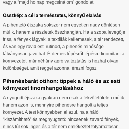
vagy a “majd holnap megcsinálom” gondolat.
Összkép: a cél a természetes, könnyű elalvás
A pihentető éjszaka sokszor nem egyetlen nagy döntésen
múlik, hanem a részletek összhangján. Ha a szoba levegője
friss, a fények lágyak, a textíliák kellemesek, a tér rendezett,
és van egy rövid esti rutinod, a pihenés minősége
látványosan javulhat. Érdemes lépésről lépésre finomítani a
környezetet: már néhány apró változtatás is hozhat olyan
különbséget, amit reggel azonnal érezni fogsz.
Pihenésbarát otthon: tippek a háló és az esti
környezet finomhangolásához
A nyugodt éjszaka gyakran nem csak a fekvőfelületen múlik,
hanem azon is, mennyire pihenésre hangolt a teljes
környezet. A test könnyebben ellazul, ha a háló
“kiszámítható” és megnyugtató: nincsenek zavaró fények,
nincs túl sok inger, és a tér nem emlékeztet folyamatosan