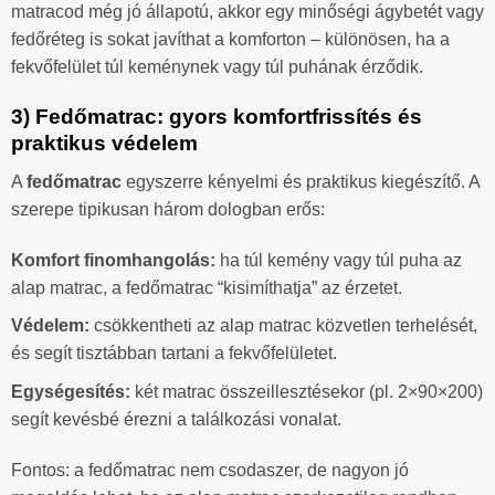
matracod még jó állapotú, akkor egy minőségi ágybetét vagy
fedőréteg is sokat javíthat a komforton – különösen, ha a
fekvőfelület túl keménynek vagy túl puhának érződik.
3) Fedőmatrac: gyors komfortfrissítés és
praktikus védelem
A
fedőmatrac
egyszerre kényelmi és praktikus kiegészítő. A
szerepe tipikusan három dologban erős:
Komfort finomhangolás:
ha túl kemény vagy túl puha az
alap matrac, a fedőmatrac “kisimíthatja” az érzetet.
Védelem:
csökkentheti az alap matrac közvetlen terhelését,
és segít tisztábban tartani a fekvőfelületet.
Egységesítés:
két matrac összeillesztésekor (pl. 2×90×200)
segít kevésbé érezni a találkozási vonalat.
Fontos: a fedőmatrac nem csodaszer, de nagyon jó