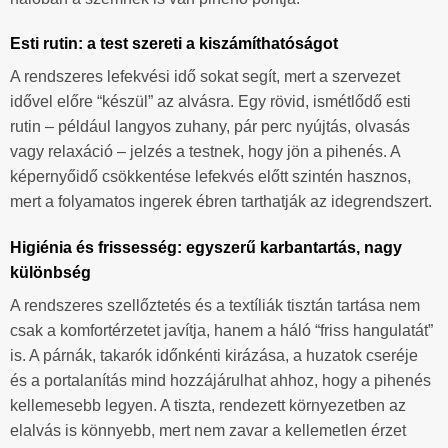
Esti rutin: a test szereti a kiszámíthatóságot
A rendszeres lefekvési idő sokat segít, mert a szervezet
idővel előre “készül” az alvásra. Egy rövid, ismétlődő esti
rutin – például langyos zuhany, pár perc nyújtás, olvasás
vagy relaxáció – jelzés a testnek, hogy jön a pihenés. A
képernyőidő csökkentése lefekvés előtt szintén hasznos,
mert a folyamatos ingerek ébren tarthatják az idegrendszert.
Higiénia és frissesség: egyszerű karbantartás, nagy
különbség
A rendszeres szellőztetés és a textíliák tisztán tartása nem
csak a komfortérzetet javítja, hanem a háló “friss hangulatát”
is. A párnák, takarók időnkénti kirázása, a huzatok cseréje
és a portalanítás mind hozzájárulhat ahhoz, hogy a pihenés
kellemesebb legyen. A tiszta, rendezett környezetben az
elalvás is könnyebb, mert nem zavar a kellemetlen érzet