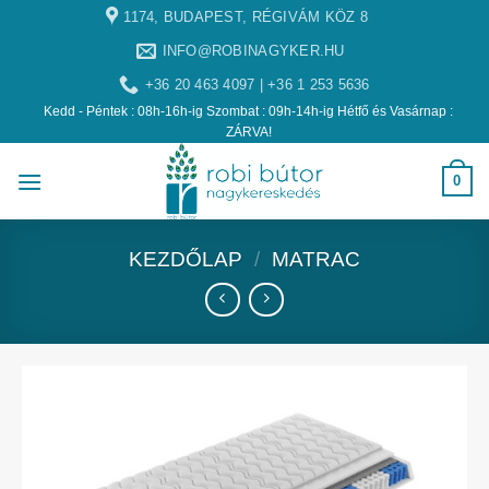
1174, BUDAPEST, RÉGIVÁM KÖZ 8
INFO@ROBINAGYKER.HU
+36 20 463 4097 | +36 1 253 5636
Kedd - Péntek : 08h-16h-ig Szombat : 09h-14h-ig Hétfő és Vasárnap :
ZÁRVA!
0
KEZDŐLAP
/
MATRAC