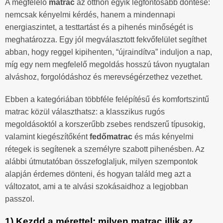
A megfelelő
matrac
az otthon egyik legfontosabb döntése:
nemcsak kényelmi kérdés, hanem a mindennapi
energiaszintet, a testtartást és a pihenés minőségét is
meghatározza. Egy jól megválasztott fekvőfelület segíthet
abban, hogy reggel kipihenten, “újraindítva” induljon a nap,
míg egy nem megfelelő megoldás hosszú távon nyugtalan
alváshoz, forgolódáshoz és merevségérzethez vezethet.
Ebben a kategóriában többféle felépítésű és komfortszintű
matrac közül választhatsz: a klasszikus rugós
megoldásoktól a korszerűbb zsebes rendszerű típusokig,
valamint kiegészítőként
fedőmatrac
és más kényelmi
rétegek is segítenek a személyre szabott pihenésben. Az
alábbi útmutatóban összefoglaljuk, milyen szempontok
alapján érdemes dönteni, és hogyan találd meg azt a
változatot, ami a te alvási szokásaidhoz a legjobban
passzol.
1) Kezdd a mérettel: milyen matrac illik az