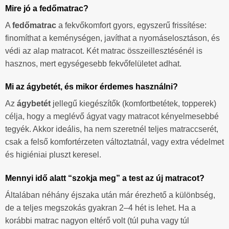
Mire jó a fedőmatrac?
A
fedőmatrac
a fekvőkomfort gyors, egyszerű frissítése:
finomíthat a keménységen, javíthat a nyomáselosztáson, és
védi az alap matracot. Két matrac összeillesztésénél is
hasznos, mert egységesebb fekvőfelületet adhat.
Mi az ágybetét, és mikor érdemes használni?
Az
ágybetét
jellegű kiegészítők (komfortbetétek, topperek)
célja, hogy a meglévő ágyat vagy matracot kényelmesebbé
tegyék. Akkor ideális, ha nem szeretnél teljes matraccserét,
csak a felső komfortérzeten változtatnál, vagy extra védelmet
és higiéniai pluszt keresel.
Mennyi idő alatt “szokja meg” a test az új matracot?
Általában néhány éjszaka után már érezhető a különbség,
de a teljes megszokás gyakran 2–4 hét is lehet. Ha a
korábbi matrac nagyon eltérő volt (túl puha vagy túl