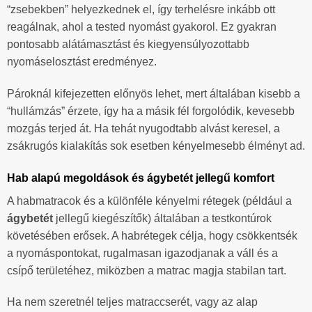
“zsebekben” helyezkednek el, így terhelésre inkább ott
reagálnak, ahol a tested nyomást gyakorol. Ez gyakran
pontosabb alátámasztást és kiegyensúlyozottabb
nyomáselosztást eredményez.
Pároknál kifejezetten előnyös lehet, mert általában kisebb a
“hullámzás” érzete, így ha a másik fél forgolódik, kevesebb
mozgás terjed át. Ha tehát nyugodtabb alvást keresel, a
zsákrugós kialakítás sok esetben kényelmesebb élményt ad.
Hab alapú megoldások és ágybetét jellegű komfort
A habmatracok és a különféle kényelmi rétegek (például a
ágybetét
jellegű kiegészítők) általában a testkontúrok
követésében erősek. A habrétegek célja, hogy csökkentsék
a nyomáspontokat, rugalmasan igazodjanak a váll és a
csípő területéhez, miközben a matrac magja stabilan tart.
Ha nem szeretnél teljes matraccserét, vagy az alap