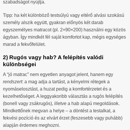
szabadságot nyújtja.
Tipp: ha két különböző testsúlyú vagy eltérő alvási szokású
személy alszik együtt, gyakran előnyös két darab
egyszemélyes matracot (pl. 2×90×200) használni egy közös
ágyban. Így mindkét fél saját komfortot kap, mégis egységes
marad a fekvőfelület.
2) Rugós vagy hab? A felépítés valódi
különbségei
A “jó matrac” nem egyetlen anyagot jelent, hanem egy
rendszert
: a mag adja a tartást, a kényelmi rétegek a
nyomáselosztást, a huzat pedig a komfortérzetet és a
kezelhetőséget. A leggyakoribb választás a rugós felépítés
(bonell vagy zsákrugós), illetve a hab alapú megoldások.
Mindkettőnek megvan a helye – a döntést a testalkat, a
fekvési pozíció és az elvárt érzet (feszesebb vagy puhább)
alapján érdemes meghozni.