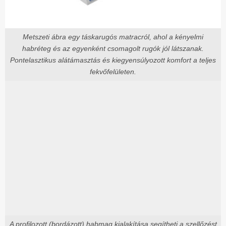
Metszeti ábra egy táskarugós matracról, ahol a kényelmi
habréteg és az egyenként csomagolt rugók jól látszanak.
Pontelasztikus alátámasztás és kiegyensúlyozott komfort a teljes
fekvőfelületen.
A profilozott (bordázott) habmag kialakítása segítheti a szellőzést