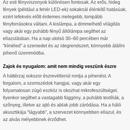
Az esti fényviszonyok különösen fontosak. Az erős, hideg
fények (például a fehér LED-ek) sokaknál élénkítő hatásúak,
ezért lefekvés előtt érdemes melegebb, tompább
fényforrásokra váltani. A kislámpa, a dimmelhető világítás
vagy akár egy puhább fényű állólámpa segíthet az
ellazulásban. Ha a nap utolsó 30–60 percében már
“kíméled” a szemedet és az idegrendszert, könnyebb átállni
pihenő üzemmódba.
Zajok és nyugalom: amit nem mindig veszünk észre
A háttérzaj sokszor észrevétlenül rontja a pihenést. A
forgalom, a szomszédok hangjai, vagy akár egy
folyamatosan zúgó eszköz is okozhat mikrofeszültséget.
Ilyenkor segíthet a vastagabb függöny, a puhább textíliák, a
szőnyeg, illetve az ajtó és ablak jobb záródása. Ha a háló
akusztikája “lágyabb”, a szervezet könnyebben ellazul, és
az alvás mélyebbnek érződhet.