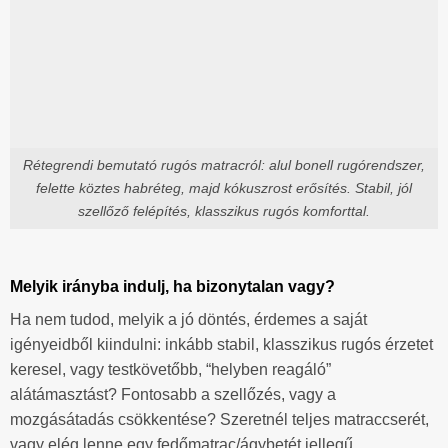
Rétegrendi bemutató rugós matracról: alul bonell rugórendszer,
felette köztes habréteg, majd kókuszrost erősítés. Stabil, jól
szellőző felépítés, klasszikus rugós komforttal.
Melyik irányba indulj, ha bizonytalan vagy?
Ha nem tudod, melyik a jó döntés, érdemes a saját
igényeidből kiindulni: inkább stabil, klasszikus rugós érzetet
keresel, vagy testkövetőbb, “helyben reagáló”
alátámasztást? Fontosabb a szellőzés, vagy a
mozgásátadás csökkentése? Szeretnél teljes matraccserét,
vagy elég lenne egy fedőmatrac/ágybetét jellegű