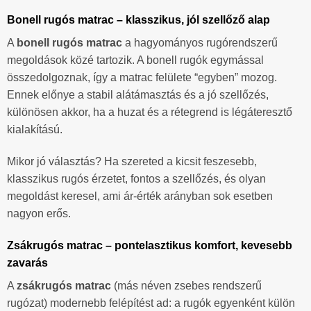
Bonell rugós matrac – klasszikus, jól szellőző alap
A
bonell rugós matrac
a hagyományos rugórendszerű
megoldások közé tartozik. A bonell rugók egymással
összedolgoznak, így a matrac felülete “egyben” mozog.
Ennek előnye a stabil alátámasztás és a jó szellőzés,
különösen akkor, ha a huzat és a rétegrend is légáteresztő
kialakítású.
Mikor jó választás? Ha szereted a kicsit feszesebb,
klasszikus rugós érzetet, fontos a szellőzés, és olyan
megoldást keresel, ami ár-érték arányban sok esetben
nagyon erős.
Zsákrugós matrac – pontelasztikus komfort, kevesebb
zavarás
A
zsákrugós matrac
(más néven zsebes rendszerű
rugózat) modernebb felépítést ad: a rugók egyenként külön