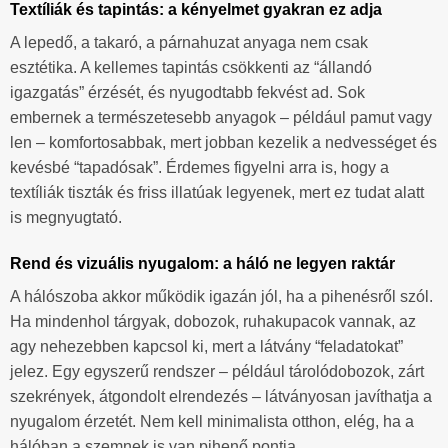
Textíliák és tapintás: a kényelmet gyakran ez adja
A lepedő, a takaró, a párnahuzat anyaga nem csak
esztétika. A kellemes tapintás csökkenti az “állandó
igazgatás” érzését, és nyugodtabb fekvést ad. Sok
embernek a természetesebb anyagok – például pamut vagy
len – komfortosabbak, mert jobban kezelik a nedvességet és
kevésbé “tapadósak”. Érdemes figyelni arra is, hogy a
textíliák tiszták és friss illatúak legyenek, mert ez tudat alatt
is megnyugtató.
Rend és vizuális nyugalom: a háló ne legyen raktár
A hálószoba akkor működik igazán jól, ha a pihenésről szól.
Ha mindenhol tárgyak, dobozok, ruhakupacok vannak, az
agy nehezebben kapcsol ki, mert a látvány “feladatokat”
jelez. Egy egyszerű rendszer – például tárolódobozok, zárt
szekrények, átgondolt elrendezés – látványosan javíthatja a
nyugalom érzetét. Nem kell minimalista otthon, elég, ha a
hálóban a szemnek is van pihenő pontja.