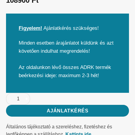
108900
Ft
Figyelem!
Ajánlatkérés szükséges!
Minden esetben árajánlatot küldünk és azt
követően indulhat megrendelés!
Az oldalunkon lévő összes ADRK termék
beérkezési ideje: maximum 2-3 hét!
AJÁNLATKÉRÉS
Általános tájékoztató a szereléshez, fizetéshez és
legfőképpen a szállításhoz.
Kattints ide.