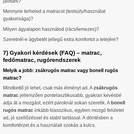
javítani?
Mennyire terheled a matracot (testsúly/használat
gyakorisága)?
Milyen ágyalapon használod (rács/lemezes)?
Szeretnél-e ágybetét jellegű extra komfortot a tetejére?
7) Gyakori kérdések (FAQ) – matrac,
fedőmatrac, rugórendszerek
Melyik a jobb: zsákrugós matrac vagy bonell rugós
matrac?
Mindkettő jó lehet, csak más élményt ad. A
zsákrugós
matrac
jellemzően pontelasztikusabb, gyakran kevésbé
adja át a mozgást, ezért pároknál sokan szeretik. A
bonell
rugós matrac
inkább klasszikus, egyben mozgó felületet
ad, jó szellőzéssel és stabil tartással. A döntésben a
komfortérzet és a használati szokás a kulcs.