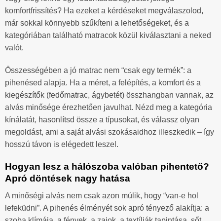
komfortfrissítés? Ha ezeket a kérdéseket megválaszolod,
már sokkal könnyebb szűkíteni a lehetőségeket, és a
kategóriában található matracok közül kiválasztani a neked
valót.
Összességében a jó matrac nem “csak egy termék”: a
pihenésed alapja. Ha a méret, a felépítés, a komfort és a
kiegészítők (fedőmatrac, ágybetét) összhangban vannak, az
alvás minősége érezhetően javulhat. Nézd meg a kategória
kínálatát, hasonlítsd össze a típusokat, és válassz olyan
megoldást, ami a saját alvási szokásaidhoz illeszkedik – így
hosszú távon is elégedett leszel.
Hogyan lesz a hálószoba valóban pihentető?
Apró döntések nagy hatása
A minőségi alvás nem csak azon múlik, hogy “van-e hol
lefeküdni”. A pihenés élményét sok apró tényező alakítja: a
szoba klímája, a fények, a zajok, a textíliák tapintása, sőt