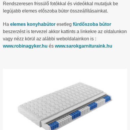
Rendszeresen frissülő fotókkal és videókkal mutatjuk be
legújabb elemes előszoba bútor összeállításainkat.
Ha
elemes konyhabútor
esetleg
fürdőszoba bútor
beszerzést is tervezel akkor kattints a linkekre az oldalunkon
vagy nézz körül az alábbi weboldalainkon is :
www.robinagyker.hu
és
www.sarokgarnituraink.hu