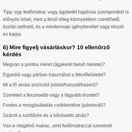
Tipp: egy fedőmatrac vagy ágybetét higiéniai szempontból is
előnyös lehet, mert a felső réteg könnyebben cserélhető,
tisztán tartható, és a mindennapi igénybevétel nagy részét
ez kapja.
6) Mire figyelj vásárláskor? 10 ellenőrző
kérdés
Megvan a pontos méret (ágykeret belső mérete)?
Egyedül vagy párban használod a fekvőfelületet?
Mi a fő alvási pozíciód (oldalt/hanyatt/hason)?
Szereted a feszesebb vagy a lágyabb érzetet?
Fontos a mozgásátadás csökkentése (pároknál)?
Számít a szellőzés és a hűvösebb alvás?
Van-e meglévő matrac, amit fedőmatraccal szeretnél