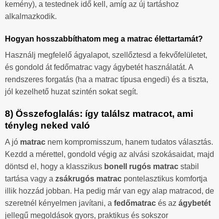
kemény), a testednek idő kell, amíg az új tartáshoz
alkalmazkodik.
Hogyan hosszabbíthatom meg a matrac élettartamát?
Használj megfelelő ágyalapot, szellőztesd a fekvőfelületet,
és gondold át fedőmatrac vagy ágybetét használatát. A
rendszeres forgatás (ha a matrac típusa engedi) és a tiszta,
jól kezelhető huzat szintén sokat segít.
8) Összefoglalás: így találsz matracot, ami
tényleg neked való
A jó
matrac
nem kompromisszum, hanem tudatos választás.
Kezdd a mérettel, gondold végig az alvási szokásaidat, majd
döntsd el, hogy a klasszikus
bonell rugós matrac
stabil
tartása vagy a
zsákrugós matrac
pontelasztikus komfortja
illik hozzád jobban. Ha pedig már van egy alap matracod, de
szeretnél kényelmen javítani, a
fedőmatrac
és az
ágybetét
jellegű megoldások gyors, praktikus és sokszor