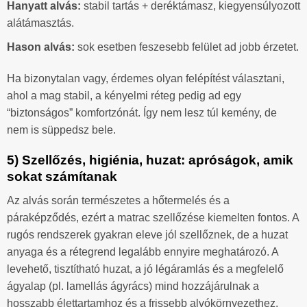
Hanyatt alvás:
stabil tartás + deréktámasz, kiegyensúlyozott
alátámasztás.
Hason alvás:
sok esetben feszesebb felület ad jobb érzetet.
Ha bizonytalan vagy, érdemes olyan felépítést választani,
ahol a mag stabil, a kényelmi réteg pedig ad egy
“biztonságos” komfortzónát. Így nem lesz túl kemény, de
nem is süppedsz bele.
5) Szellőzés, higiénia, huzat: apróságok, amik
sokat számítanak
Az alvás során természetes a hőtermelés és a
páraképződés, ezért a matrac szellőzése kiemelten fontos. A
rugós rendszerek gyakran eleve jól szellőznek, de a huzat
anyaga és a rétegrend legalább ennyire meghatározó. A
levehető, tisztítható huzat, a jó légáramlás és a megfelelő
ágyalap (pl. lamellás ágyrács) mind hozzájárulnak a
hosszabb élettartamhoz és a frissebb alvókörnyezethez.