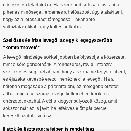
elintézetlen feladatokra. Ha szeretnéd tartósan javítani a
pihenés minőségét, érdemes a hálószobát úgy átalakítani,
hogy az a lelassulást támogassa – akár apró
változtatásokkal, nagy költés nélkül is.
Szellőzés és friss levegő: az egyik legegyszerűbb
“komfortnövelő”
A levegő minősége sokkal jobban befolyásolja a közérzetet,
mint elsőre gondolnánk. A rendszeres, rövid, intenzív
szellőztetés segíthet abban, hogy a szoba ne legyen fülledt,
és éjszaka kevésbé érezd “nehéznek” a levegőt. Ha a
hálóban magasabb a páratartalom, az melegebb érzetet
adhat, míg a túl száraz levegő kellemetlen torok- és
orrérzetet okozhat. A cél a kiegyensúlyozott közeg, amit
sokszor már az is javít, ha lefekvés előtt pár percre
kereszthuzatot csinálsz.
Illatok és tisztaság: a fejben is rendet tesz