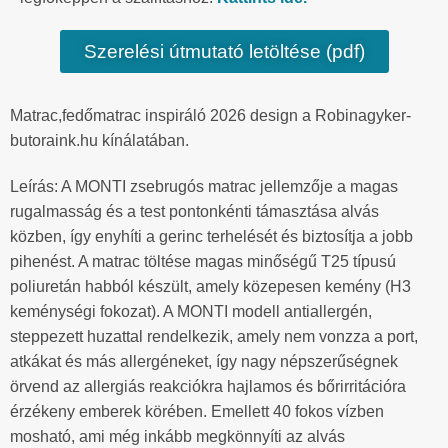
Szerelési útmutató letöltése (pdf)
Matrac,fedőmatrac inspiráló 2026 design a Robinagyker-
butoraink.hu kínálatában.
Leírás: A MONTI zsebrugós matrac jellemzője a magas
rugalmasság és a test pontonkénti támasztása alvás
közben, így enyhíti a gerinc terhelését és biztosítja a jobb
pihenést. A matrac töltése magas minőségű T25 típusú
poliuretán habból készült, amely közepesen kemény (H3
keménységi fokozat). A MONTI modell antiallergén,
steppezett huzattal rendelkezik, amely nem vonzza a port,
atkákat és más allergéneket, így nagy népszerűségnek
örvend az allergiás reakciókra hajlamos és bőrirritációra
érzékeny emberek körében. Emellett 40 fokos vízben
mosható, ami még inkább megkönnyíti az alvás