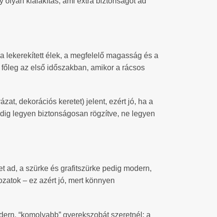
 olyan kialakítás, ami extra biztonságot ad
a lekerekített élek, a megfelelő magasság és a
főleg az első időszakban, amikor a rácsos
at, dekorációs keretet) jelent, ezért jó, ha a
mindig legyen biztonságosan rögzítve, ne legyen
t ad, a szürke és grafitszürke pedig modern,
ozatok – ez azért jó, mert könnyen
ern, “komolyabb” gyerekszobát szeretnél: a