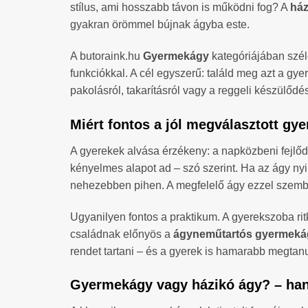
stílus, ami hosszabb távon is működni fog? A
ház
gyakran örömmel bújnak ágyba este.
A butoraink.hu
Gyermekágy
kategóriájában széle
funkciókkal. A cél egyszerű: találd meg azt a gy
pakolásról, takarításról vagy a reggeli készülődés
Miért fontos a jól megválasztott g
A gyerekek alvása érzékeny: a napközbeni fejlődé
kényelmes alapot ad – szó szerint. Ha az ágy nyik
nehezebben pihen. A megfelelő ágy ezzel szemben
Ugyanilyen fontos a praktikum. A gyerekszoba ri
családnak előnyös a
ágyneműtartós gyermeká
rendet tartani – és a gyerek is hamarabb megtan
Gyermekágy vagy házikó ágy? – han