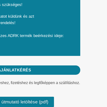
s szükséges!
atot küldünk és azt
rendelés!
szes ADRK termék beérkezési ideje:
AJÁNLATKÉRÉS
éshez, fizetéshez és legfőképpen a szállításhoz.
 útmutató letöltése (pdf)