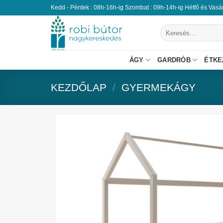
Kedd - Péntek : 08h-16h-ig Szombat : 09h-14h-ig Hétfő és Vas
ÁGY
GARDRÓB
ÉTKE
KEZDŐLAP
/
GYERMEKÁGY