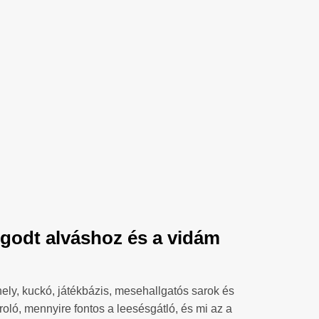
godt alváshoz és a vidám
ely, kuckó, játékbázis, mesehallgatós sarok és
roló, mennyire fontos a leesésgátló, és mi az a