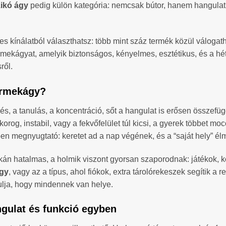
ikó ágy
pedig külön kategória: nemcsak bútor, hanem hangulat 
s kínálatból választhatsz: több mint száz termék közül válogath
ermekágyat, amelyik biztonságos, kényelmes, esztétikus, és a h
ről.
yermekágy?
s, a tanulás, a koncentráció, sőt a hangulat is erősen összefü
orog, instabil, vagy a fekvőfelület túl kicsi, a gyerek többet 
 megnyugtató: keretet ad a nap végének, és a “saját hely” élmé
tkán hatalmas, a holmik viszont gyorsan szaporodnak: játékok, 
gy
, vagy az a típus, ahol fiókok, extra tárolórekeszek segítik a
ulja, hogy mindennek van helye.
gulat és funkció egyben