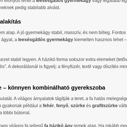
en előnyös lehet a
leesésgátlós gyermekágy
vagy legalább egy
reknek pedig stabilabb alvást.
ialakítás
 alap. A jó gyermekágy stabil, masszív, és nem billeg. Fontos 
 ágyat, a
leesésgátlós gyermekágy
kiemelten hasznos lehet – 
zet stabil legyen. A házikó forma sokszor extra elemeket (tetőváz
”. A dekorálásnál is figyelj: a fényfüzér, textil vagy díszítés 
rke – könnyen kombinálható gyerekszoba
át. A világos árnyalatok tágítják a teret, a fa hatás melegsége
ján gyakoriak például a
fehér
,
fenyő
,
szürke
és
grafitszürke
vált
 többi bútorral.
vagy világos fa jellegű
fa házikó ágy
remek alap. Ha inkább mod