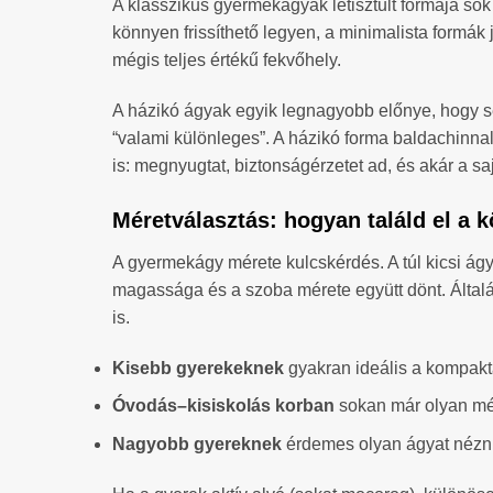
A klasszikus gyermekágyak letisztult formája sok
könnyen frissíthető legyen, a minimalista formá
mégis teljes értékű fekvőhely.
A házikó ágyak egyik legnagyobb előnye, hogy seg
“valami különleges”. A házikó forma baldachinnal,
is: megnyugtat, biztonságérzetet ad, és akár a saj
Méretválasztás: hogyan találd el a 
A gyermekágy mérete kulcskérdés. A túl kicsi ágya
magassága és a szoba mérete együtt dönt. Általá
is.
Kisebb gyerekeknek
gyakran ideális a kompakta
Óvodás–kisiskolás korban
sokan már olyan mére
Nagyobb gyereknek
érdemes olyan ágyat nézni, 