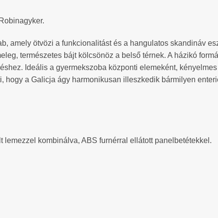
/Robinagyker.
, amely ötvözi a funkcionalitást és a hangulatos skandináv esztét
meleg, természetes bájt kölcsönöz a belső térnek. A házikó formáj
éshez. Ideális a gyermekszoba központi elemeként, kényelmes alv
ti, hogy a Galicja ágy harmonikusan illeszkedik bármilyen enteriő
 lemezzel kombinálva, ABS furnérral ellátott panelbetétekkel.