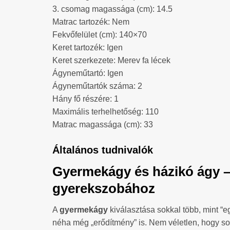
3. csomag magassága (cm): 14.5
Matrac tartozék: Nem
Fekvőfelület (cm): 140×70
Keret tartozék: Igen
Keret szerkezete: Merev fa lécek
Ágyneműtartó: Igen
Ágyneműtartók száma: 2
Hány fő részére: 1
Maximális terhelhetőség: 110
Matrac magassága (cm): 33
Általános tudnivalók
Gyermekágy és házikó ágy –
gyerekszobához
A
gyermekágy
kiválasztása sokkal több, mint “
néha még „erődítmény” is. Nem véletlen, hogy sok 