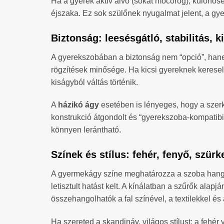
Ha a gyerek aktív alvó (sokat mocorog), különös
éjszaka. Ez sok szülőnek nyugalmat jelent, a gye
Biztonság: leesésgátló, stabilitás, k
A gyerekszobában a biztonság nem “opció”, hanem
rögzítések minősége. Ha kicsi gyereknek keresel
kiságyból váltás történik.
A
házikó ágy
esetében is lényeges, hogy a szerke
konstrukció átgondolt és “gyerekszoba-kompatibilis
könnyen lerántható.
Színek és stílus: fehér, fenyő, szü
A gyermekágy színe meghatározza a szoba hangulat
letisztult hatást kelt. A kínálatban a szűrők alap
összehangolhatók a fal színével, a textilekkel és a
Ha szereted a skandináv, világos stílust: a fehér 