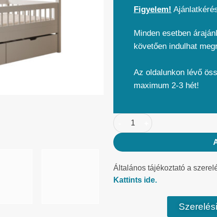
Figyelem!
Ajánlatkéré
Minden esetben árajánl
követően indulhat meg
Az oldalunkon lévő ös
maximum 2-3 hét!
Általános tájékoztató a szerel
Kattints ide.
Szerelési