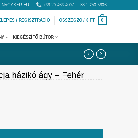
INAGYKER.HU
+36 20 463 4097 | +36 1 253 5636
0
ELÉPÉS / REGISZTRÁCIÓ
ÖSSZEGZŐ /
0
FT
NY
KIEGÉSZÍTŐ BÚTOR
ja házikó ágy – Fehér