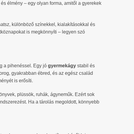
és élmény – egy olyan forma, amitől a gyerekek
atsz, különböző színekkel, kialakításokkal és
étköznapokat is megkönnyíti – legyen szó
gg a pihenéssel. Egy jó
gyermekágy
stabil és
mocorog, gyakrabban ébred, és az egész család
nyét is erősíti.
könyvek, plüssök, ruhák, ágyneműk. Ezért sok
 rendszerezést. Ha a tárolás megoldott, könnyebb