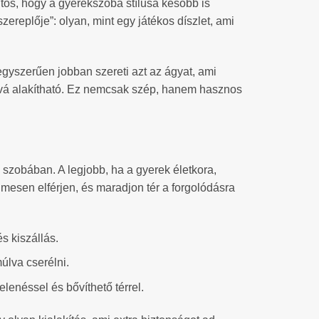
ntos, hogy a gyerekszoba stílusa később is
ereplője”: olyan, mint egy játékos díszlet, ami
egyszerűen jobban szereti azt az ágyat, ami
uckóvá alakítható. Ez nemcsak szép, hanem hasznos
a szobában. A legjobb, ha a gyerek életkora,
mesen elférjen, és maradjon tér a forgolódásra
s kiszállás.
úlva cserélni.
elenéssel és bővíthető térrel.