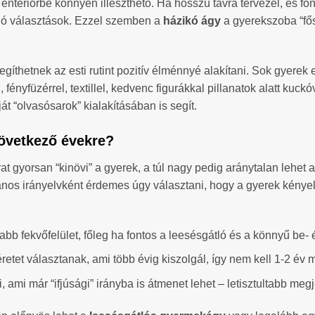
 enteriőrbe könnyen illeszthető. Ha hosszú távra tervezel, és fo
k jó választások. Ezzel szemben a
házikó ágy
a gyerekszoba “fősz
íthetnek az esti rutint pozitív élménnyé alakítani. Sok gyerek 
 fényfüzérrel, textillel, kedvenc figurákkal pillanatok alatt k
át “olvasósarok” kialakításában is segít.
következő évekre?
t gyorsan “kinövi” a gyerek, a túl nagy pedig aránytalan lehet 
nos irányelvként érdemes úgy választani, hogy a gyerek kényel
bb fekvőfelület, főleg ha fontos a leesésgátló és a könnyű be- é
tet választanak, ami több évig kiszolgál, így nem kell 1-2 év m
ami már “ifjúsági” irányba is átmenet lehet – letisztultabb megj