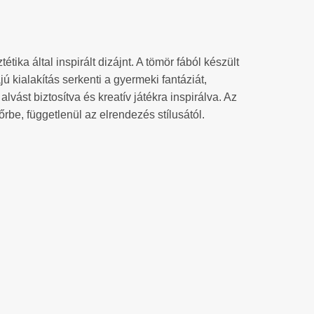
ika által inspirált dizájnt. A tömör fából készült
ú kialakítás serkenti a gyermeki fantáziát,
ást biztosítva és kreatív játékra inspirálva. Az
rbe, függetlenül az elrendezés stílusától.