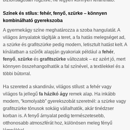
Színek és stílus: fehér, fenyő, szürke – könnyen
kombinálható gyerekszoba
A gyermekágy színe meghatározza a szoba hangulatát. A
világos árnyalatok tágítják a teret, a fa hatás melegséget ad,
a szürke és grafitszürke pedig modern, letisztult hatást kelt. A
kínálatban a szűrők alapján gyakoriak például a
fehér
,
fenyő
,
szürke
és
grafitszürke
változatok – ez azért jó, mert
könnyen összehangolhatók a fal színével, a textilekkel és a
többi bútorral.
Ha szereted a skandináv, világos stílust: a fehér vagy
világos fa jellegű
fa házikó ágy
remek alap. Ha inkább
modern, “komolyabb” gyerekszobát szeretnél: a szürke vagy
grafitszürke tónusok sokáig vállalhatók, akár tinédzser
korban is. A fenyő árnyalat pedig természetesebb,
otthonosabb atmoszférát hoz, különösen meleg fényű