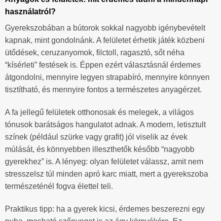
használatról?
Gyerekszobában a bútorok sokkal nagyobb igénybevételt
kapnak, mint gondolnánk. A felületet érhetik játék közbeni
ütődések, ceruzanyomok, filctoll, ragasztó, sőt néha
“kísérleti” festések is. Éppen ezért választásnál érdemes
átgondolni, mennyire legyen strapabíró, mennyire könnyen
tisztítható, és mennyire fontos a természetes anyagérzet.
A fa jellegű felületek otthonosak és melegek, a világos
tónusok barátságos hangulatot adnak. A modern, letisztult
színek (például szürke vagy grafit) jól viselik az évek
múlását, és könnyebben illeszthetők később “nagyobb
gyerekhez” is. A lényeg: olyan felületet válassz, amit nem
stresszelsz túl minden apró karc miatt, mert a gyerekszoba
természeténél fogva élettel teli.
Praktikus tipp: ha a gyerek kicsi, érdemes beszerezni egy