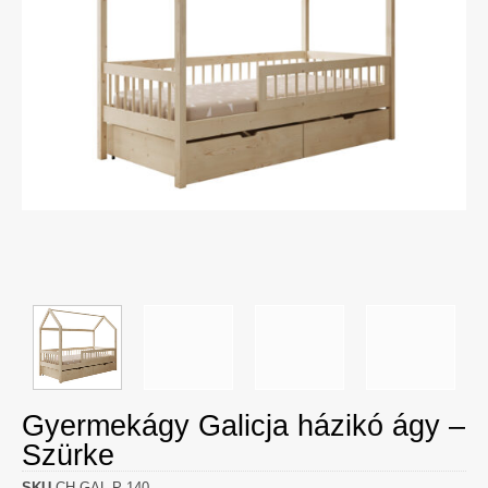
Gyermekágy Galicja házikó ágy –
Szürke
SKU
CH-GAL-P-140