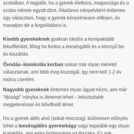
szobában. A legjobb, ha a gyerek életkora, magassága és a
szoba mérete együtt dönt. Általános irányelvként érdemes
úgy választani, hogy a gyerek kényelmesen elférjen, és
maradjon tér a forgolódásra is.
Kisebb gyerekeknek
gyakran ideális a kompaktabb
fekvőfelület, főleg ha fontos a leesésgátló és a könnyű be-
és kiszállás.
Óvodás–kisiskolás korban
sokan már olyan méretet
választanak, ami több évig kiszolgál, így nem kell 1-2 év
múlva cserélni.
Nagyobb gyereknek
érdemes olyan ágyat nézni, ami már
“ifjúsági” irányba is átmenet lehet – letisztultabb
megjelenéssel és bővíthető térrel.
Ha a gyerek aktív alvó (sokat mocorog), különösen előnyös
lehet a
leesésgátlós gyermekágy
vagy legalább egy olyan
kialakítás, ami extra biztonságot ad éjszaka. Ez sok