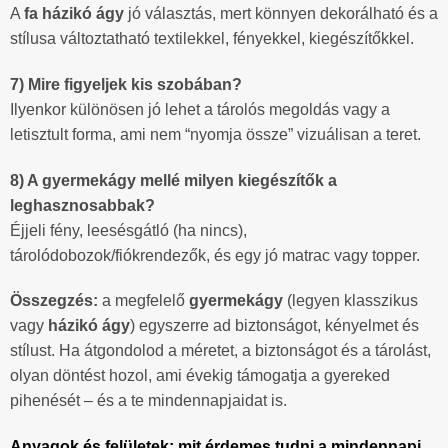
A
fa házikó ágy
jó választás, mert könnyen dekorálható és a
stílusa változtatható textilekkel, fényekkel, kiegészítőkkel.
7) Mire figyeljek kis szobában?
Ilyenkor különösen jó lehet a tárolós megoldás vagy a
letisztult forma, ami nem “nyomja össze” vizuálisan a teret.
8) A gyermekágy mellé milyen kiegészítők a
leghasznosabbak?
Éjjeli fény, leesésgátló (ha nincs),
tárolódobozok/fiókrendezők, és egy jó matrac vagy topper.
Összegzés:
a megfelelő
gyermekágy
(legyen klasszikus
vagy
házikó ágy
) egyszerre ad biztonságot, kényelmet és
stílust. Ha átgondolod a méretet, a biztonságot és a tárolást,
olyan döntést hozol, ami évekig támogatja a gyereked
pihenését – és a te mindennapjaidat is.
Anyagok és felületek: mit érdemes tudni a mindennapi