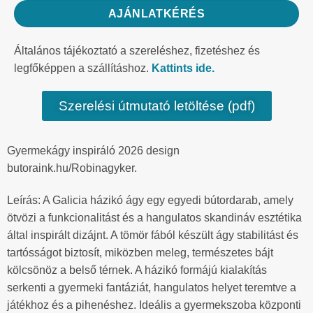
AJÁNLATKÉRÉS
Általános tájékoztató a szereléshez, fizetéshez és
legfőképpen a szállításhoz.
Kattints ide.
Szerelési útmutató letöltése (pdf)
Gyermekágy inspiráló 2026 design
butoraink.hu/Robinagyker.
Leírás: A Galicia házikó ágy egy egyedi bútordarab, amely
ötvözi a funkcionalitást és a hangulatos skandináv esztétika
által inspirált dizájnt. A tömör fából készült ágy stabilitást és
tartósságot biztosít, miközben meleg, természetes bájt
kölcsönöz a belső térnek. A házikó formájú kialakítás
serkenti a gyermeki fantáziát, hangulatos helyet teremtve a
játékhoz és a pihenéshez. Ideális a gyermekszoba központi