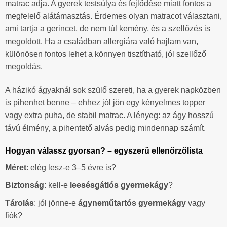
matrac adja. A gyerek testsúlya és fejlődése miatt fontos a
megfelelő alátámasztás. Érdemes olyan matracot választani,
ami tartja a gerincet, de nem túl kemény, és a szellőzés is
megoldott. Ha a családban allergiára való hajlam van,
különösen fontos lehet a könnyen tisztítható, jól szellőző
megoldás.
A házikó ágyaknál sok szülő szereti, ha a gyerek napközben
is pihenhet benne – ehhez jól jön egy kényelmes topper
vagy extra puha, de stabil matrac. A lényeg: az ágy hosszú
távú élmény, a pihentető alvás pedig mindennap számít.
Hogyan válassz gyorsan? – egyszerű ellenőrzőlista
Méret
: elég lesz-e 3–5 évre is?
Biztonság
: kell-e
leesésgátlós gyermekágy
?
Tárolás
: jól jönne-e
ágyneműtartós gyermekágy
vagy
fiók?