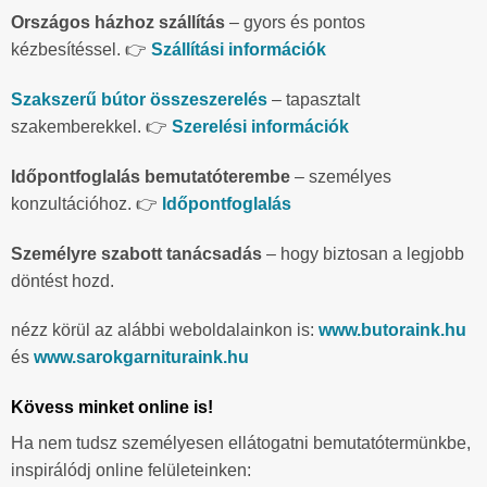
Országos házhoz szállítás
– gyors és pontos
kézbesítéssel. 👉
Szállítási információk
Szakszerű bútor összeszerelés
– tapasztalt
szakemberekkel. 👉
Szerelési információk
Időpontfoglalás bemutatóterembe
– személyes
konzultációhoz. 👉
Időpontfoglalás
Személyre szabott tanácsadás
– hogy biztosan a legjobb
döntést hozd.
nézz körül az alábbi weboldalainkon is:
www.butoraink.hu
és
www.sarokgarnituraink.hu
Kövess minket online is!
Ha nem tudsz személyesen ellátogatni bemutatótermünkbe,
inspirálódj online felületeinken: