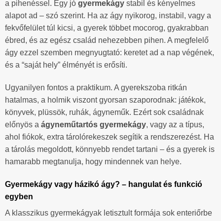
a pihenéssel. Egy jó
gyermekágy
stabil és kényelmes
alapot ad – szó szerint. Ha az ágy nyikorog, instabil, vagy a
fekvőfelület túl kicsi, a gyerek többet mocorog, gyakrabban
ébred, és az egész család nehezebben pihen. A megfelelő
ágy ezzel szemben megnyugtató: keretet ad a nap végének,
és a “saját hely” élményét is erősíti.
Ugyanilyen fontos a praktikum. A gyerekszoba ritkán
hatalmas, a holmik viszont gyorsan szaporodnak: játékok,
könyvek, plüssök, ruhák, ágyneműk. Ezért sok családnak
előnyös a
ágyneműtartós gyermekágy
, vagy az a típus,
ahol fiókok, extra tárolórekeszek segítik a rendszerezést. Ha
a tárolás megoldott, könnyebb rendet tartani – és a gyerek is
hamarabb megtanulja, hogy mindennek van helye.
Gyermekágy vagy házikó ágy? – hangulat és funkció
egyben
A klasszikus gyermekágyak letisztult formája sok enteriőrbe