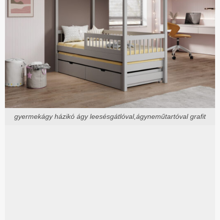
gyermekágy házikó ágy leesésgátlóval,ágyneműtartóval grafit