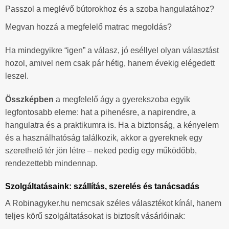
Passzol a meglévő bútorokhoz és a szoba hangulatához?
Megvan hozzá a megfelelő matrac megoldás?
Ha mindegyikre “igen” a válasz, jó eséllyel olyan választást
hozol, amivel nem csak pár hétig, hanem évekig elégedett
leszel.
Összképben
a megfelelő ágy a gyerekszoba egyik
legfontosabb eleme: hat a pihenésre, a napirendre, a
hangulatra és a praktikumra is. Ha a biztonság, a kényelem
és a használhatóság találkozik, akkor a gyereknek egy
szerethető tér jön létre – neked pedig egy működőbb,
rendezettebb mindennap.
Szolgáltatásaink: szállítás, szerelés és tanácsadás
A Robinagyker.hu nemcsak széles választékot kínál, hanem
teljes körű szolgáltatásokat is biztosít vásárlóinak: