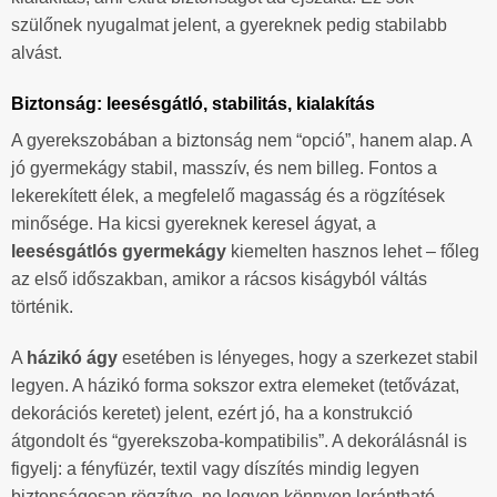
szülőnek nyugalmat jelent, a gyereknek pedig stabilabb
alvást.
Biztonság: leesésgátló, stabilitás, kialakítás
A gyerekszobában a biztonság nem “opció”, hanem alap. A
jó gyermekágy stabil, masszív, és nem billeg. Fontos a
lekerekített élek, a megfelelő magasság és a rögzítések
minősége. Ha kicsi gyereknek keresel ágyat, a
leesésgátlós gyermekágy
kiemelten hasznos lehet – főleg
az első időszakban, amikor a rácsos kiságyból váltás
történik.
A
házikó ágy
esetében is lényeges, hogy a szerkezet stabil
legyen. A házikó forma sokszor extra elemeket (tetővázat,
dekorációs keretet) jelent, ezért jó, ha a konstrukció
átgondolt és “gyerekszoba-kompatibilis”. A dekorálásnál is
figyelj: a fényfüzér, textil vagy díszítés mindig legyen
biztonságosan rögzítve, ne legyen könnyen lerántható.