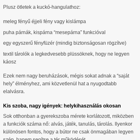
Plusz ötletek a kuckó-hangulathoz:
meleg fényű éjjeli fény vagy kislámpa
puha párnák, kispárna “mesepárna” funkcióval
egy egyszerű fényfüzér (mindig biztonságosan rögzítve)
textil tárolók a legkedvesebb plüssöknek, hogy ne legyen
káosz
Ezek nem nagy beruházások, mégis sokat adnak a “saját
hely” élményhez, ami közvetlenül hat a nyugodtabb
elalvásra.
Kis szoba, nagy igények: helykihasználás okosan
Sok otthonban a gyerekszoba mérete korlátozott, miközben
a funkciók száma nő: alvás, játék, tanulás, tárolás. Ilyenkor
különösen fontos, hogy a bútor ne csak önmagában legyen
szép, hanem segítse a tér működését.