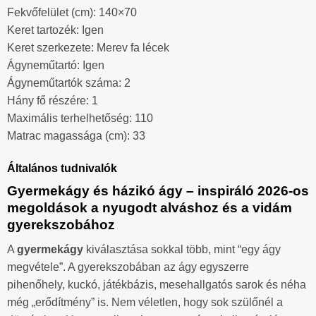
Fekvőfelület (cm): 140×70
Keret tartozék: Igen
Keret szerkezete: Merev fa lécek
Ágyneműtartó: Igen
Ágyneműtartók száma: 2
Hány fő részére: 1
Maximális terhelhetőség: 110
Matrac magassága (cm): 33
Általános tudnivalók
Gyermekágy és házikó ágy – inspiráló 2026-os
megoldások a nyugodt alváshoz és a vidám
gyerekszobához
A
gyermekágy
kiválasztása sokkal több, mint “egy ágy
megvétele”. A gyerekszobában az ágy egyszerre
pihenőhely, kuckó, játékbázis, mesehallgatós sarok és néha
még „erődítmény” is. Nem véletlen, hogy sok szülőnél a