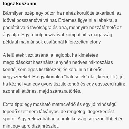
fogsz köszönni
Bármilyen szép egy bútor, ha nehéz körülötte takarítani, az
idővel bosszantóvá válhat. Érdemes figyelni a lábakra, a
padlótól való távolságra és arra, mennyire hozzáférhető az
ágy alja. Egy robotporszívóval kompatibilis magasság
például ma már sok családnál kifejezetten előny.
A felületek tisztításánál a legjobb, ha kíméletes
megoldásokat használsz: enyhén nedves mikroszálas
kendő, semleges tisztítószer, és kerülni a túl erős
vegyszereket. Ha gyakoriak a “balesetek” (ital, krém, filc), jó,
ha kéznél van egy gyors tisztítókendő és egy egyszerű rutin:
azonnali áttörlés, majd szárazra törlés.
Extra tipp: egy mosható matracvédő és egy jó minőségű
lepedő szett nem látványos, de rengeteg idegeskedést
spórol. A gyerekszobában a praktikusság sokszor többet ér,
mint egy apró dizájnrészlet.