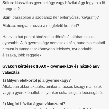
Stílus
: klasszikus gyermekágy vagy
házikó ágy
legyen a fő
hangulat?
Szín
: passzoljon a szobához (fehér/fenyő/szürke/grafit)?
Matrac
: megvan hozzá a megfelelő komfort?
Ha ezt a hat pontot átnézed, a döntés általában sokkal
gyorsabb. A jó gyermekágy nemcsak szép, hanem a családi
ritmust is támogatja: könnyebb lefekvés, nyugodtabb
éjszaka, jobb reggelek.
Gyakori kérdések (FAQ) – gyermekágy és házikó ágy
választás
1) Milyen életkortól jó a gyermekágy?
Általában akkor aktuális, amikor a rácsos kiságy már szűk
vagy a gyerek önállóbb. Ilyenkor sokat segít a leesésgátló.
2) Megéri házikó ágyat választani?