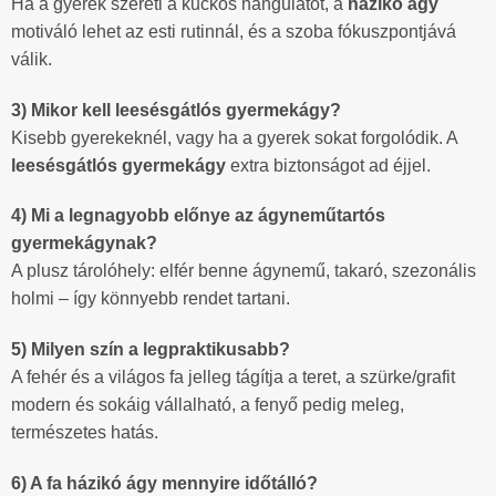
Ha a gyerek szereti a kuckós hangulatot, a
házikó ágy
motiváló lehet az esti rutinnál, és a szoba fókuszpontjává
válik.
3) Mikor kell leesésgátlós gyermekágy?
Kisebb gyerekeknél, vagy ha a gyerek sokat forgolódik. A
leesésgátlós gyermekágy
extra biztonságot ad éjjel.
4) Mi a legnagyobb előnye az ágyneműtartós
gyermekágynak?
A plusz tárolóhely: elfér benne ágynemű, takaró, szezonális
holmi – így könnyebb rendet tartani.
5) Milyen szín a legpraktikusabb?
A fehér és a világos fa jelleg tágítja a teret, a szürke/grafit
modern és sokáig vállalható, a fenyő pedig meleg,
természetes hatás.
6) A fa házikó ágy mennyire időtálló?