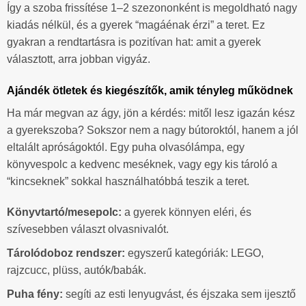
Így a szoba frissítése 1–2 szezononként is megoldható nagy
kiadás nélkül, és a gyerek “magáénak érzi” a teret. Ez
gyakran a rendtartásra is pozitívan hat: amit a gyerek
választott, arra jobban vigyáz.
Ajándék ötletek és kiegészítők, amik tényleg működnek
Ha már megvan az ágy, jön a kérdés: mitől lesz igazán kész
a gyerekszoba? Sokszor nem a nagy bútoroktól, hanem a jól
eltalált apróságoktól. Egy puha olvasólámpa, egy
könyvespolc a kedvenc meséknek, vagy egy kis tároló a
“kincseknek” sokkal használhatóbbá teszik a teret.
Könyvtartó/mesepolc:
a gyerek könnyen eléri, és
szívesebben választ olvasnivalót.
Tárolódoboz rendszer:
egyszerű kategóriák: LEGO,
rajzcucc, plüss, autók/babák.
Puha fény:
segíti az esti lenyugvást, és éjszaka sem ijesztő