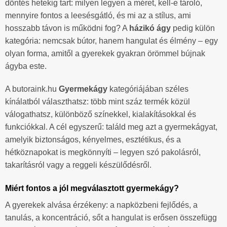
döntés hetekig tart: milyen legyen a méret, kell-e tároló,
mennyire fontos a leesésgátló, és mi az a stílus, ami
hosszabb távon is működni fog? A
házikó ágy
pedig külön
kategória: nemcsak bútor, hanem hangulat és élmény – egy
olyan forma, amitől a gyerekek gyakran örömmel bújnak
ágyba este.
A butoraink.hu
Gyermekágy
kategóriájában széles
kínálatból választhatsz: több mint száz termék közül
válogathatsz, különböző színekkel, kialakításokkal és
funkciókkal. A cél egyszerű: találd meg azt a gyermekágyat,
amelyik biztonságos, kényelmes, esztétikus, és a
hétköznapokat is megkönnyíti – legyen szó pakolásról,
takarításról vagy a reggeli készülődésről.
Miért fontos a jól megválasztott gyermekágy?
A gyerekek alvása érzékeny: a napközbeni fejlődés, a
tanulás, a koncentráció, sőt a hangulat is erősen összefügg