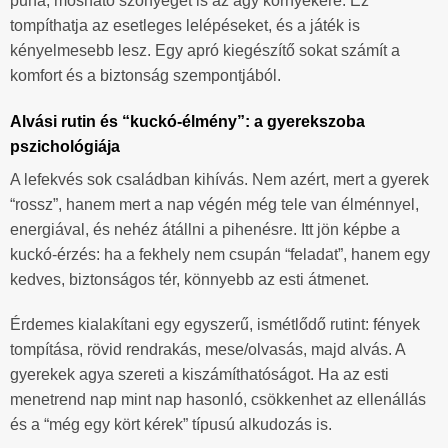
puha, mosható szőnyeget is az ágy környékére. Ez
tompíthatja az esetleges lelépéseket, és a játék is
kényelmesebb lesz. Egy apró kiegészítő sokat számít a
komfort és a biztonság szempontjából.
Alvási rutin és “kuckó-élmény”: a gyerekszoba
pszichológiája
A lefekvés sok családban kihívás. Nem azért, mert a gyerek
“rossz”, hanem mert a nap végén még tele van élménnyel,
energiával, és nehéz átállni a pihenésre. Itt jön képbe a
kuckó-érzés: ha a fekhely nem csupán “feladat”, hanem egy
kedves, biztonságos tér, könnyebb az esti átmenet.
Érdemes kialakítani egy egyszerű, ismétlődő rutint: fények
tompítása, rövid rendrakás, mese/olvasás, majd alvás. A
gyerekek agya szereti a kiszámíthatóságot. Ha az esti
menetrend nap mint nap hasonló, csökkenhet az ellenállás
és a “még egy kört kérek” típusú alkudozás is.