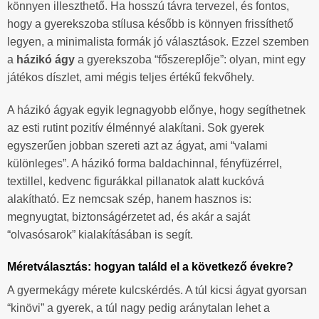
könnyen illeszthető. Ha hosszú távra tervezel, és fontos,
hogy a gyerekszoba stílusa később is könnyen frissíthető
legyen, a minimalista formák jó választások. Ezzel szemben
a
házikó ágy
a gyerekszoba “főszereplője”: olyan, mint egy
játékos díszlet, ami mégis teljes értékű fekvőhely.
A házikó ágyak egyik legnagyobb előnye, hogy segíthetnek
az esti rutint pozitív élménnyé alakítani. Sok gyerek
egyszerűen jobban szereti azt az ágyat, ami “valami
különleges”. A házikó forma baldachinnal, fényfüzérrel,
textillel, kedvenc figurákkal pillanatok alatt kuckóvá
alakítható. Ez nemcsak szép, hanem hasznos is:
megnyugtat, biztonságérzetet ad, és akár a saját
“olvasósarok” kialakításában is segít.
Méretválasztás: hogyan találd el a következő évekre?
A gyermekágy mérete kulcskérdés. A túl kicsi ágyat gyorsan
“kinövi” a gyerek, a túl nagy pedig aránytalan lehet a