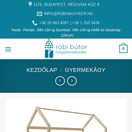
1174, BUDAPEST, RÉGIVÁM KÖZ 8
INFO@ROBINAGYKER.HU
+36 20 463 4097 | +36 1 253 5636
Kedd - Péntek : 08h-16h-ig Szombat : 09h-14h-ig Hétfő és Vasárnap :
ZÁRVA!
0
KEZDŐLAP
/
GYERMEKÁGY