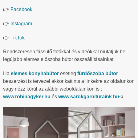
👉
Facebook
👉
Instagram
👉
TikTok
Rendszeresen frissülő fotókkal és videókkal mutatjuk be
legújabb elemes előszoba bútor összeállításainkat.
Ha
elemes konyhabútor
esetleg
fürdőszoba bútor
beszerzést is tervezel akkor kattints a linkekre az oldalunkon
vagy nézz körül az alábbi weboldalainkon is :
www.robinagyker.hu
és
www.sarokgarnituraink.hu
</