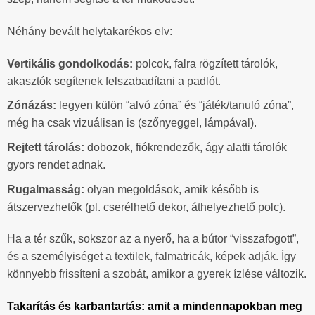
Néhány bevált helytakarékos elv:
Vertikális gondolkodás:
polcok, falra rögzített tárolók,
akasztók segítenek felszabadítani a padlót.
Zónázás:
legyen külön “alvó zóna” és “játék/tanuló zóna”,
még ha csak vizuálisan is (szőnyeggel, lámpával).
Rejtett tárolás:
dobozok, fiókrendezők, ágy alatti tárolók
gyors rendet adnak.
Rugalmasság:
olyan megoldások, amik később is
átszervezhetők (pl. cserélhető dekor, áthelyezhető polc).
Ha a tér szűk, sokszor az a nyerő, ha a bútor “visszafogott”,
és a személyiséget a textilek, falmatricák, képek adják. Így
könnyebb frissíteni a szobát, amikor a gyerek ízlése változik.
Takarítás és karbantartás: amit a mindennapokban meg