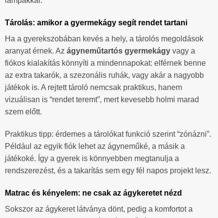
lámpákkal.
Tárolás: amikor a gyermekágy segít rendet tartani
Ha a gyerekszobában kevés a hely, a tárolós megoldások
aranyat érnek. Az
ágyneműtartós gyermekágy
vagy a
fiókos kialakítás könnyíti a mindennapokat: elférnek benne
az extra takarók, a szezonális ruhák, vagy akár a nagyobb
játékok is. A rejtett tároló nemcsak praktikus, hanem
vizuálisan is “rendet teremt”, mert kevesebb holmi marad
szem előtt.
Praktikus tipp: érdemes a tárolókat funkció szerint “zónázni”.
Például az egyik fiók lehet az ágyneműké, a másik a
játékoké. Így a gyerek is könnyebben megtanulja a
rendszerezést, és a takarítás sem egy fél napos projekt lesz.
Matrac és kényelem: ne csak az ágykeretet nézd
Sokszor az ágykeret látványa dönt, pedig a komfortot a