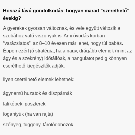
Hosszú távú gondolkodás: hogyan marad “szerethető”
évekig?
A gyerekek gyorsan változnak, és vele együtt változik a
szobához való viszonyuk is. Ami óvodás korban
“varázslatos”, az 8–10 évesen már lehet, hogy túl babás.
Éppen ezért jó stratégia, ha a nagy, drágább elemek (mint az
ágy és a szekrény) időtállóak, a hangulatot pedig könnyen
cserélhető kiegészítők adják.
Ilyen cserélhető elemek lehetnek:
ágynemű huzatok és díszpárnák
faliképek, poszterek
fogantyúk (ha van rajta)
szőnyeg, függöny, tárolódobozok