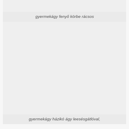
gyermekágy fenyő körbe rácsos
gyermekágy házikó ágy leesésgátlóval,