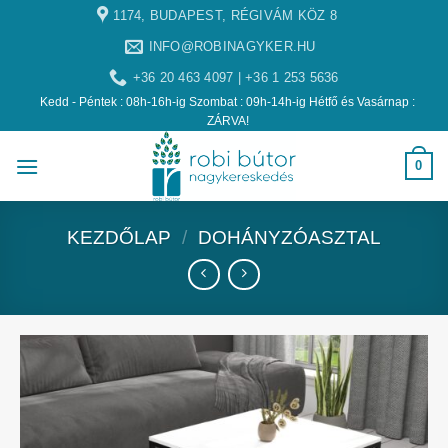
1174, BUDAPEST, RÉGIVÁM KÖZ 8
INFO@ROBINAGYKER.HU
+36 20 463 4097 | +36 1 253 5636
Kedd - Péntek : 08h-16h-ig Szombat : 09h-14h-ig Hétfő és Vasárnap :
ZÁRVA!
0
KEZDŐLAP
/
DOHÁNYZÓASZTAL