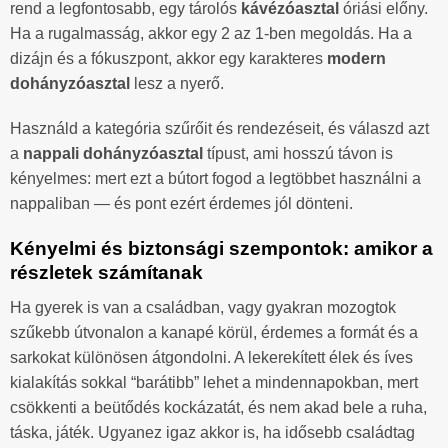
rend a legfontosabb, egy tárolós
kávézóasztal
óriási előny.
Ha a rugalmasság, akkor egy 2 az 1-ben megoldás. Ha a
dizájn és a fókuszpont, akkor egy karakteres
modern
dohányzóasztal
lesz a nyerő.
Használd a kategória szűrőit és rendezéseit, és válaszd azt
a
nappali dohányzóasztal
típust, ami hosszú távon is
kényelmes: mert ezt a bútort fogod a legtöbbet használni a
nappaliban — és pont ezért érdemes jól dönteni.
Kényelmi és biztonsági szempontok: amikor a
részletek számítanak
Ha gyerek is van a családban, vagy gyakran mozogtok
szűkebb útvonalon a kanapé körül, érdemes a formát és a
sarkokat különösen átgondolni. A lekerekített élek és íves
kialakítás sokkal “barátibb” lehet a mindennapokban, mert
csökkenti a beütődés kockázatát, és nem akad bele a ruha,
táska, játék. Ugyanez igaz akkor is, ha idősebb családtag