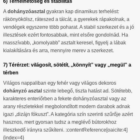
6) Terhelhetőség és stabilitás
A
dohányzóasztal
gyakran kap dinamikus terhelést:
rákönyökölsz, ráteszed a tálcát, a gyerekek rápakolnak, a
vendégek egyszerre több poharat. A stabil szerkezet és a jó
illesztések ezért fontosabbak, mint elsőre gondolnád. Ha
masszívabb, „komolyabb” asztalt keresel, figyelj a lábak
kialakítására és arra, mennyire merev a szerkezet.
7) Térérzet: világosít, sötétít, „könnyít” vagy „megül” a
térben
Világos nappaliban egy fehér vagy világos dekoros
dohányzó asztal
szinte lebegő, tiszta hatást ad. Sötétebb,
karakteres enteriőrben a fekete dohányzóasztal vagy az
arany részletekkel megbolondított modern darabok adnak
igazi „dizájn fókuszt”. A kategória szín szerinti szűrője azért
hasznos, mert gyorsan tudsz a meglévő bútorokhoz
illeszkedő irányra szűkíteni. :contentReference[oaicite:4]
{index=4}