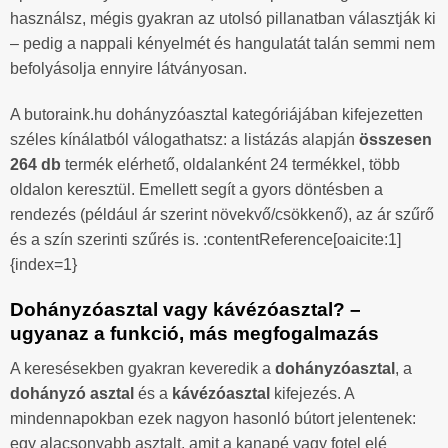
használsz, mégis gyakran az utolsó pillanatban választják ki
– pedig a nappali kényelmét és hangulatát talán semmi nem
befolyásolja ennyire látványosan.
A butoraink.hu dohányzóasztal kategóriájában kifejezetten
széles kínálatból válogathatsz: a listázás alapján
összesen
264 db
termék elérhető, oldalanként 24 termékkel, több
oldalon keresztül. Emellett segít a gyors döntésben a
rendezés (például ár szerint növekvő/csökkenő), az ár szűrő
és a szín szerinti szűrés is. :contentReference[oaicite:1]
{index=1}
Dohányzóasztal vagy kávézóasztal? –
ugyanaz a funkció, más megfogalmazás
A keresésekben gyakran keveredik a
dohányzóasztal
, a
dohányzó asztal
és a
kávézóasztal
kifejezés. A
mindennapokban ezek nagyon hasonló bútort jelentenek:
egy alacsonyabb asztalt, amit a kanapé vagy fotel elé