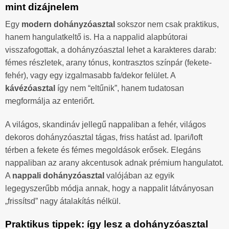
mint dizájnelem
Egy
modern dohányzóasztal
sokszor nem csak praktikus,
hanem hangulatkeltő is. Ha a nappalid alapbútorai
visszafogottak, a dohányzóasztal lehet a karakteres darab:
fémes részletek, arany tónus, kontrasztos színpár (fekete-
fehér), vagy egy izgalmasabb fa/dekor felület. A
kávézóasztal
így nem “eltűnik”, hanem tudatosan
megformálja az enteriőrt.
A világos, skandináv jellegű nappaliban a fehér, világos
dekoros dohányzóasztal tágas, friss hatást ad. Ipari/loft
térben a fekete és fémes megoldások erősek. Elegáns
nappaliban az arany akcentusok adnak prémium hangulatot.
A
nappali dohányzóasztal
valójában az egyik
legegyszerűbb módja annak, hogy a nappalit látványosan
„frissítsd” nagy átalakítás nélkül.
Praktikus tippek: így lesz a dohányzóasztal