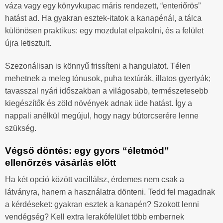
váza vagy egy könyvkupac máris rendezett, “enteriőrös”
hatást ad. Ha gyakran esztek-itatok a kanapénál, a tálca
különösen praktikus: egy mozdulat elpakolni, és a felület
újra letisztult.
Szezonálisan is könnyű frissíteni a hangulatot. Télen
mehetnek a meleg tónusok, puha textúrák, illatos gyertyák;
tavasszal nyári időszakban a világosabb, természetesebb
kiegészítők és zöld növények adnak üde hatást. Így a
nappali anélkül megújul, hogy nagy bútorcserére lenne
szükség.
Végső döntés: egy gyors “életmód”
ellenőrzés vásárlás előtt
Ha két opció között vacillálsz, érdemes nem csak a
látványra, hanem a használatra dönteni. Tedd fel magadnak
a kérdéseket: gyakran esztek a kanapén? Szokott lenni
vendégség? Kell extra lerakófelület több embernek