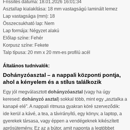
Frissítés dátuma: 18.01.2026 16:01:34
Asztallap kialakítása: 18 mm vastagságú laminált lemez
Lap vastagsága (mm): 18
Összecsukható lap: Nem
Lap formája: Négyzet alakú
Előlap színe: Fehér
Korpusz színe: Fekete
Talp típusa: 20 mm x 20 mm-es profilú acél
Általános tudnivalók:
Dohányzóasztal – a nappali központi pontja,
ahol a kényelem és a stílus találkozik
Egy jól megválasztott
dohányzóasztal
(vagy ha úgy
keresed:
dohányzó asztal
) sokkal több, mint egy „asztalka a
kanapé elé”. A nappali ritmusa gyakran köré szerveződik:
ide kerül a kávé, a tea, a távirányító, egy könyv, a laptop, a
gyerekek társasa, vagy éppen a vendégeknek kikészített
aprósütemény. Ez az a bútor, amit naponta a legtöbbet