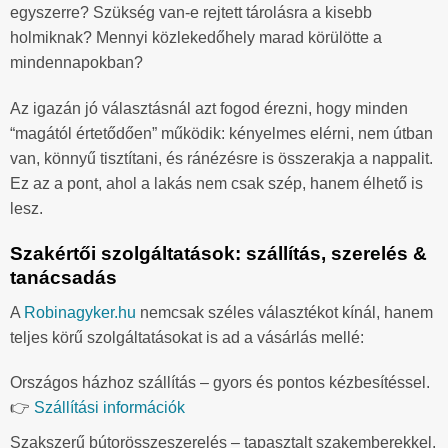
egyszerre? Szükség van-e rejtett tárolásra a kisebb
holmiknak? Mennyi közlekedőhely marad körülötte a
mindennapokban?
Az igazán jó választásnál azt fogod érezni, hogy minden
“magától értetődően” működik: kényelmes elérni, nem útban
van, könnyű tisztítani, és ránézésre is összerakja a nappalit.
Ez az a pont, ahol a lakás nem csak szép, hanem élhető is
lesz.
Szakértői szolgáltatások: szállítás, szerelés &
tanácsadás
A
Robinagyker.hu
nemcsak széles választékot kínál, hanem
teljes körű szolgáltatásokat is ad a vásárlás mellé:
Országos házhoz szállítás – gyors és pontos kézbesítéssel.
👉
Szállítási információk
Szakszerű bútorösszeszerelés – tapasztalt szakemberekkel.