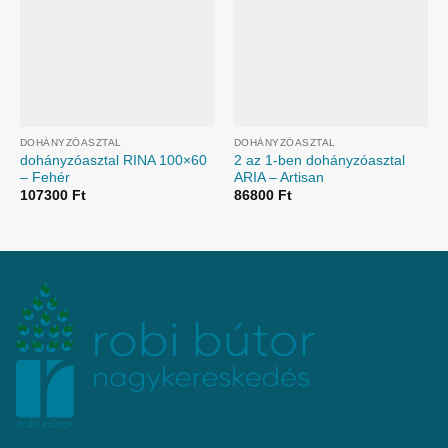
DOHÁNYZÓASZTAL
DOHÁNYZÓASZTAL
dohányzóasztal RINA 100×60
2 az 1-ben dohányzóasztal
– Fehér
ARIA – Artisan
107300
Ft
86800
Ft