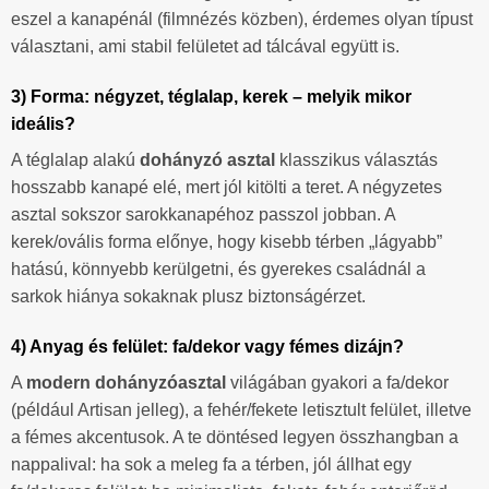
eszel a kanapénál (filmnézés közben), érdemes olyan típust
választani, ami stabil felületet ad tálcával együtt is.
3) Forma: négyzet, téglalap, kerek – melyik mikor
ideális?
A téglalap alakú
dohányzó asztal
klasszikus választás
hosszabb kanapé elé, mert jól kitölti a teret. A négyzetes
asztal sokszor sarokkanapéhoz passzol jobban. A
kerek/ovális forma előnye, hogy kisebb térben „lágyabb”
hatású, könnyebb kerülgetni, és gyerekes családnál a
sarkok hiánya sokaknak plusz biztonságérzet.
4) Anyag és felület: fa/dekor vagy fémes dizájn?
A
modern dohányzóasztal
világában gyakori a fa/dekor
(például Artisan jelleg), a fehér/fekete letisztult felület, illetve
a fémes akcentusok. A te döntésed legyen összhangban a
nappalival: ha sok a meleg fa a térben, jól állhat egy