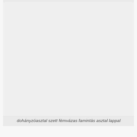
dohányzóasztal szett fémvázas famintás asztal lappal