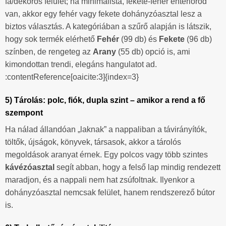
fa/dekoros felület; ha minimalista, fekete-fehér enteriőröd
van, akkor egy fehér vagy fekete dohányzóasztal lesz a
biztos választás. A kategóriában a szűrő alapján is látszik,
hogy sok termék elérhető
Fehér
(99 db) és
Fekete
(96 db)
színben, de rengeteg az
Arany
(55 db) opció is, ami
kimondottan trendi, elegáns hangulatot ad.
:contentReference[oaicite:3]{index=3}
5) Tárolás: polc, fiók, dupla szint – amikor a rend a fő
szempont
Ha nálad állandóan „laknak” a nappaliban a távirányítók,
töltők, újságok, könyvek, társasok, akkor a tárolós
megoldások aranyat érnek. Egy polcos vagy több szintes
kávézóasztal
segít abban, hogy a felső lap mindig rendezett
maradjon, és a nappali nem hat zsúfoltnak. Ilyenkor a
dohányzóasztal nemcsak felület, hanem rendszerező bútor
is.