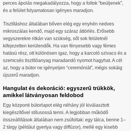
perces ápolás megakadályozza, hogy a foltok “beüljenek”,
és a felület folyamatosan igényes maradjon.
Tisztításhoz általában bőven elég egy enyhén nedves
mikroszálas kendő, majd egy száraz áttörlés. Erősebb
vegyszerekre ritkán van szükség, sőt sok felületnél
kifejezetten kerülendők. Ha van fényesebb vagy fémes
hatású rész, ott különösen igaz, hogy a karcoló szivacs és a
szemcsés tisztítóanyag maradandó nyomot hagyhat. A cél
az, hogy a bútor ne igényeljen “ceremóniát”, mégis sokáig
újszerű maradjon.
Hangulat és dekoráció: egyszerű trükkök,
amikkel látványosan feldobod
Egy központi bútorlapot elég néhány jól kiválasztott
kiegészítővel stílusossá tenni. A legjobban működő
összeállítások általában nem zsúfoltak: egy tálca, benne 1–
2 tárgy (például gyertya vagy diffúzor), mellé egy kisebb