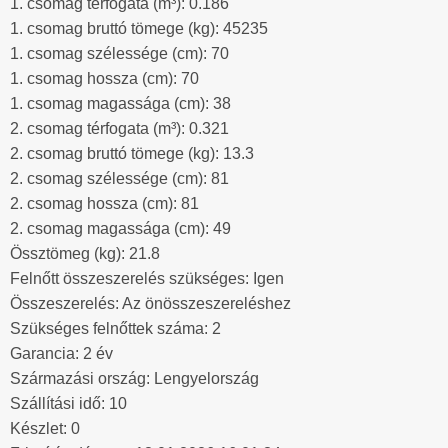
1. csomag térfogata (m³): 0.186
1. csomag bruttó tömege (kg): 45235
1. csomag szélessége (cm): 70
1. csomag hossza (cm): 70
1. csomag magassága (cm): 38
2. csomag térfogata (m³): 0.321
2. csomag bruttó tömege (kg): 13.3
2. csomag szélessége (cm): 81
2. csomag hossza (cm): 81
2. csomag magassága (cm): 49
Össztömeg (kg): 21.8
Felnőtt összeszerelés szükséges: Igen
Összeszerelés: Az önösszeszereléshez
Szükséges felnőttek száma: 2
Garancia: 2 év
Származási ország: Lengyelország
Szállítási idő: 10
Készlet: 0