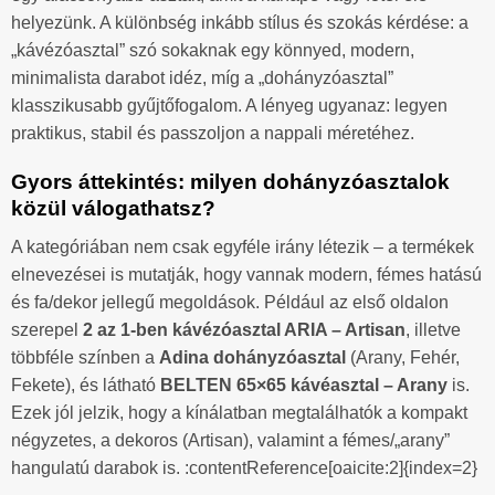
helyezünk. A különbség inkább stílus és szokás kérdése: a
„kávézóasztal” szó sokaknak egy könnyed, modern,
minimalista darabot idéz, míg a „dohányzóasztal”
klasszikusabb gyűjtőfogalom. A lényeg ugyanaz: legyen
praktikus, stabil és passzoljon a nappali méretéhez.
Gyors áttekintés: milyen dohányzóasztalok
közül válogathatsz?
A kategóriában nem csak egyféle irány létezik – a termékek
elnevezései is mutatják, hogy vannak modern, fémes hatású
és fa/dekor jellegű megoldások. Például az első oldalon
szerepel
2 az 1-ben kávézóasztal ARIA – Artisan
, illetve
többféle színben a
Adina dohányzóasztal
(Arany, Fehér,
Fekete), és látható
BELTEN 65×65 kávéasztal – Arany
is.
Ezek jól jelzik, hogy a kínálatban megtalálhatók a kompakt
négyzetes, a dekoros (Artisan), valamint a fémes/„arany”
hangulatú darabok is. :contentReference[oaicite:2]{index=2}