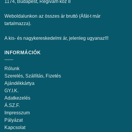
1174, Budapest, Régivám köz 8
Weboldalunkon az összes ár bruttó (Áfát-t már
tartalmazza).
A kis- és nagykereskedelmi ár, jelenleg ugyanaz!!!
INFORMÁCIÓK
Rólunk
Szerelés, Szállítás, Fizetés
Ajándékkártya
GY.I.K.
Adatkezelés
Á.SZ.F.
Impresszum
Pályázat
Kapcsolat