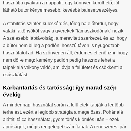
használja gyakran a nappalit: egy könnyen kerülhető, jól
látható bútor kényelmesebb, kevésbé balesetveszélyes.
A stabilitás szintén kulcskérdés, főleg ha előfordul, hogy
valaki rákönyököl vagy a gyerekek “támaszkodónak” nézik.
A szélesebb lábtávolság, a merevített szerkezet, és az, hogy
a bútor nem billeg a padlón, hosszú távon is nyugodtabb
használatot ad. Ha szőnyegen áll, érdemes ellenőrizni, hogy
nem dől-e meg; kemény padlón pedig hasznos lehet a
talpak alá vékony védő, ami óvja a felületet és csökkenti a
csúszkálást.
Karbantartás és tartósság: így marad szép
évekig
A mindennapi használat során a felületek kapják a legtöbb
terhelést, ezért a legjobb stratégia a megelőzés. Pohár alá
alátét, tálca használata, gyors törlés kiömlés után – ezek
apróságok, mégis rengeteget számítanak. A rendszeres, pár