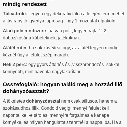
mindig rendezett
Tálca-trükk:
legyen egy dekoratív tálca a tetején; erre mehet
a távirányító, gyertya, apróság – így 1 mozdulat elpakolni.
Alsó polc rendszere:
ha van polc, legyen rajta 1–2
doboz/kosár a kábeleknek, játékoknak.
Alátét rutin:
ha sok kávé/tea fogy, az alátét legyen mindig
kéznél (így a felület szép marad).
Heti 2 perc:
egy gyors áttörlés és „visszarendezés” sokkal
könnyebb, mint havonta nagytakarítani.
Összefoglaló: hogyan találd meg a hozzád illő
dohányzóasztalt?
A tökéletes
dohányzóasztal
nem csak stílusos, hanem a
szokásaidhoz illik. Gondold végig: mennyi felület kell
naponta, kell-e tárolás, mennyire forgalmas a kanapé
környéke, és milyen hangulatot szeretnél a nappaliba. Ha a