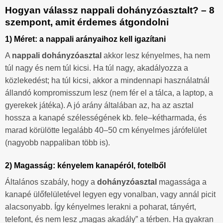
Hogyan válassz nappali dohányzóasztalt? – 8
szempont, amit érdemes átgondolni
1) Méret: a nappali arányaihoz kell igazítani
A
nappali dohányzóasztal
akkor lesz kényelmes, ha nem
túl nagy és nem túl kicsi. Ha túl nagy, akadályozza a
közlekedést; ha túl kicsi, akkor a mindennapi használatnál
állandó kompromisszum lesz (nem fér el a tálca, a laptop, a
gyerekek játéka). A jó arány általában az, ha az asztal
hossza a kanapé szélességének kb. fele–kétharmada, és
marad körülötte legalább 40–50 cm kényelmes járófelület
(nagyobb nappaliban több is).
2) Magasság: kényelem kanapéról, fotelből
Általános szabály, hogy a
dohányzóasztal
magassága a
kanapé ülőfelületével legyen egy vonalban, vagy annál picit
alacsonyabb. Így kényelmes lerakni a poharat, tányért,
telefont, és nem lesz „magas akadály” a térben. Ha gyakran