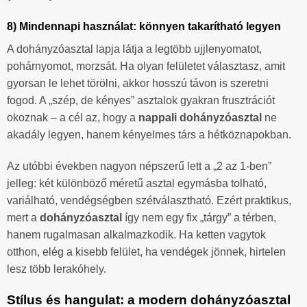
8) Mindennapi használat: könnyen takarítható legyen
A dohányzóasztal lapja látja a legtöbb ujjlenyomatot,
pohárnyomot, morzsát. Ha olyan felületet választasz, amit
gyorsan le lehet törölni, akkor hosszú távon is szeretni
fogod. A „szép, de kényes” asztalok gyakran frusztrációt
okoznak – a cél az, hogy a
nappali dohányzóasztal
ne
akadály legyen, hanem kényelmes társ a hétköznapokban.
Az utóbbi években nagyon népszerű lett a „2 az 1-ben”
jelleg: két különböző méretű asztal egymásba tolható,
variálható, vendégségben szétválasztható. Ezért praktikus,
mert a
dohányzóasztal
így nem egy fix „tárgy” a térben,
hanem rugalmasan alkalmazkodik. Ha ketten vagytok
otthon, elég a kisebb felület, ha vendégek jönnek, hirtelen
lesz több lerakóhely.
Stílus és hangulat: a modern dohányzóasztal