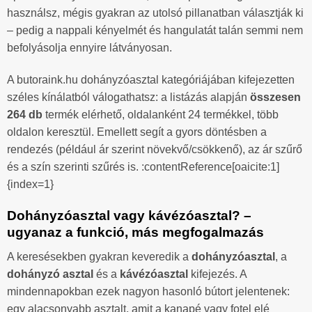
használsz, mégis gyakran az utolsó pillanatban választják ki
– pedig a nappali kényelmét és hangulatát talán semmi nem
befolyásolja ennyire látványosan.
A butoraink.hu dohányzóasztal kategóriájában kifejezetten
széles kínálatból válogathatsz: a listázás alapján
összesen
264 db
termék elérhető, oldalanként 24 termékkel, több
oldalon keresztül. Emellett segít a gyors döntésben a
rendezés (például ár szerint növekvő/csökkenő), az ár szűrő
és a szín szerinti szűrés is. :contentReference[oaicite:1]
{index=1}
Dohányzóasztal vagy kávézóasztal? –
ugyanaz a funkció, más megfogalmazás
A keresésekben gyakran keveredik a
dohányzóasztal
, a
dohányzó asztal
és a
kávézóasztal
kifejezés. A
mindennapokban ezek nagyon hasonló bútort jelentenek:
egy alacsonyabb asztalt, amit a kanapé vagy fotel elé