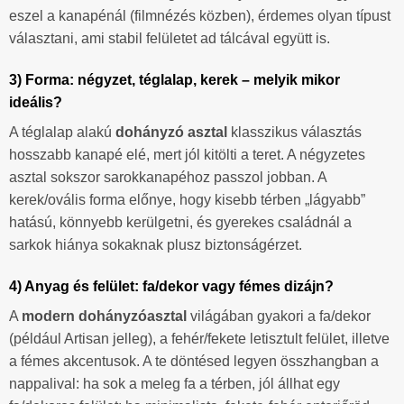
eszel a kanapénál (filmnézés közben), érdemes olyan típust
választani, ami stabil felületet ad tálcával együtt is.
3) Forma: négyzet, téglalap, kerek – melyik mikor
ideális?
A téglalap alakú
dohányzó asztal
klasszikus választás
hosszabb kanapé elé, mert jól kitölti a teret. A négyzetes
asztal sokszor sarokkanapéhoz passzol jobban. A
kerek/ovális forma előnye, hogy kisebb térben „lágyabb”
hatású, könnyebb kerülgetni, és gyerekes családnál a
sarkok hiánya sokaknak plusz biztonságérzet.
4) Anyag és felület: fa/dekor vagy fémes dizájn?
A
modern dohányzóasztal
világában gyakori a fa/dekor
(például Artisan jelleg), a fehér/fekete letisztult felület, illetve
a fémes akcentusok. A te döntésed legyen összhangban a
nappalival: ha sok a meleg fa a térben, jól állhat egy