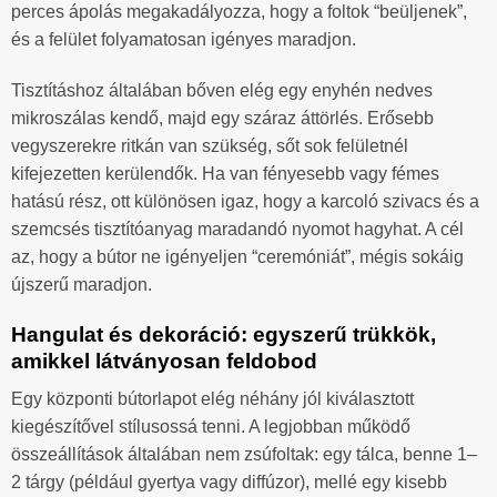
perces ápolás megakadályozza, hogy a foltok “beüljenek”,
és a felület folyamatosan igényes maradjon.
Tisztításhoz általában bőven elég egy enyhén nedves
mikroszálas kendő, majd egy száraz áttörlés. Erősebb
vegyszerekre ritkán van szükség, sőt sok felületnél
kifejezetten kerülendők. Ha van fényesebb vagy fémes
hatású rész, ott különösen igaz, hogy a karcoló szivacs és a
szemcsés tisztítóanyag maradandó nyomot hagyhat. A cél
az, hogy a bútor ne igényeljen “ceremóniát”, mégis sokáig
újszerű maradjon.
Hangulat és dekoráció: egyszerű trükkök,
amikkel látványosan feldobod
Egy központi bútorlapot elég néhány jól kiválasztott
kiegészítővel stílusossá tenni. A legjobban működő
összeállítások általában nem zsúfoltak: egy tálca, benne 1–
2 tárgy (például gyertya vagy diffúzor), mellé egy kisebb