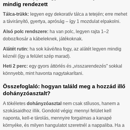
mindig rendezett
Tálca-trükk:
legyen egy dekoratív tálca a tetején; erre mehet
a távirányító, gyertya, apróság – így 1 mozdulat elpakolni.
Alsó polc rendszere:
ha van polc, legyen rajta 1–2
doboz/kosár a kábeleknek, játékoknak.
Alátét rutin:
ha sok kávé/tea fogy, az alátét legyen mindig
kéznél (így a felület szép marad).
Heti 2 perc:
egy gyors áttörlés és „visszarendezés” sokkal
könnyebb, mint havonta nagytakarítani.
Összefoglaló: hogyan találd meg a hozzád illő
dohányzóasztalt?
A tökéletes
dohányzóasztal
nem csak stílusos, hanem a
szokásaidhoz illik. Gondold végig: mennyi felület kell
naponta, kell-e tárolás, mennyire forgalmas a kanapé
környéke, és milyen hangulatot szeretnél a nappaliba. Ha a