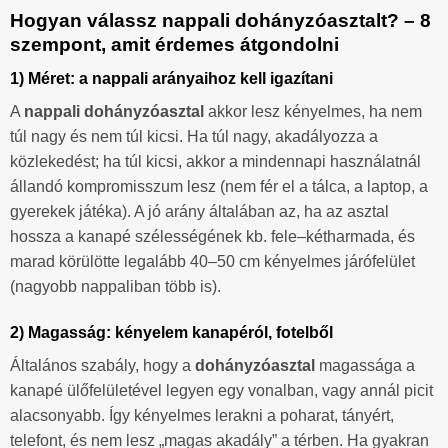
Hogyan válassz nappali dohányzóasztalt? – 8
szempont, amit érdemes átgondolni
1) Méret: a nappali arányaihoz kell igazítani
A
nappali dohányzóasztal
akkor lesz kényelmes, ha nem
túl nagy és nem túl kicsi. Ha túl nagy, akadályozza a
közlekedést; ha túl kicsi, akkor a mindennapi használatnál
állandó kompromisszum lesz (nem fér el a tálca, a laptop, a
gyerekek játéka). A jó arány általában az, ha az asztal
hossza a kanapé szélességének kb. fele–kétharmada, és
marad körülötte legalább 40–50 cm kényelmes járófelület
(nagyobb nappaliban több is).
2) Magasság: kényelem kanapéról, fotelből
Általános szabály, hogy a
dohányzóasztal
magassága a
kanapé ülőfelületével legyen egy vonalban, vagy annál picit
alacsonyabb. Így kényelmes lerakni a poharat, tányért,
telefont, és nem lesz „magas akadály” a térben. Ha gyakran