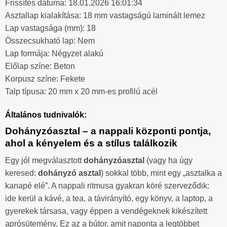
Frissítés dátuma: 18.01.2026 16:01:34
Asztallap kialakítása: 18 mm vastagságú laminált lemez
Lap vastagsága (mm): 18
Összecsukható lap: Nem
Lap formája: Négyzet alakú
Előlap színe: Beton
Korpusz színe: Fekete
Talp típusa: 20 mm x 20 mm-es profilú acél
Általános tudnivalók:
Dohányzóasztal – a nappali központi pontja,
ahol a kényelem és a stílus találkozik
Egy jól megválasztott
dohányzóasztal
(vagy ha úgy
keresed:
dohányzó asztal
) sokkal több, mint egy „asztalka a
kanapé elé”. A nappali ritmusa gyakran köré szerveződik:
ide kerül a kávé, a tea, a távirányító, egy könyv, a laptop, a
gyerekek társasa, vagy éppen a vendégeknek kikészített
aprósütemény. Ez az a bútor, amit naponta a legtöbbet