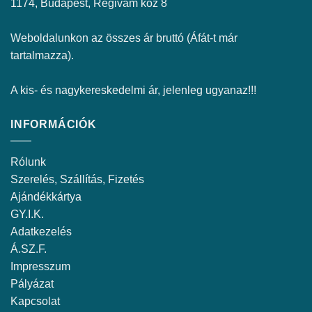
1174, Budapest, Régivám köz 8
Weboldalunkon az összes ár bruttó (Áfát-t már
tartalmazza).
A kis- és nagykereskedelmi ár, jelenleg ugyanaz!!!
INFORMÁCIÓK
Rólunk
Szerelés, Szállítás, Fizetés
Ajándékkártya
GY.I.K.
Adatkezelés
Á.SZ.F.
Impresszum
Pályázat
Kapcsolat