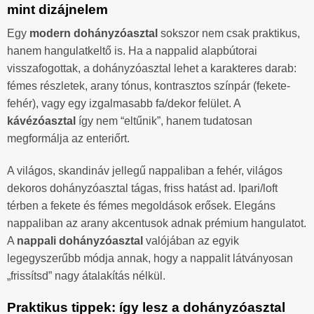
mint dizájnelem
Egy
modern dohányzóasztal
sokszor nem csak praktikus,
hanem hangulatkeltő is. Ha a nappalid alapbútorai
visszafogottak, a dohányzóasztal lehet a karakteres darab:
fémes részletek, arany tónus, kontrasztos színpár (fekete-
fehér), vagy egy izgalmasabb fa/dekor felület. A
kávézóasztal
így nem “eltűnik”, hanem tudatosan
megformálja az enteriőrt.
A világos, skandináv jellegű nappaliban a fehér, világos
dekoros dohányzóasztal tágas, friss hatást ad. Ipari/loft
térben a fekete és fémes megoldások erősek. Elegáns
nappaliban az arany akcentusok adnak prémium hangulatot.
A
nappali dohányzóasztal
valójában az egyik
legegyszerűbb módja annak, hogy a nappalit látványosan
„frissítsd” nagy átalakítás nélkül.
Praktikus tippek: így lesz a dohányzóasztal