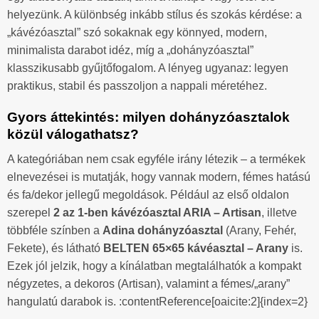
helyezünk. A különbség inkább stílus és szokás kérdése: a
„kávézóasztal” szó sokaknak egy könnyed, modern,
minimalista darabot idéz, míg a „dohányzóasztal”
klasszikusabb gyűjtőfogalom. A lényeg ugyanaz: legyen
praktikus, stabil és passzoljon a nappali méretéhez.
Gyors áttekintés: milyen dohányzóasztalok
közül válogathatsz?
A kategóriában nem csak egyféle irány létezik – a termékek
elnevezései is mutatják, hogy vannak modern, fémes hatású
és fa/dekor jellegű megoldások. Például az első oldalon
szerepel
2 az 1-ben kávézóasztal ARIA – Artisan
, illetve
többféle színben a
Adina dohányzóasztal
(Arany, Fehér,
Fekete), és látható
BELTEN 65×65 kávéasztal – Arany
is.
Ezek jól jelzik, hogy a kínálatban megtalálhatók a kompakt
négyzetes, a dekoros (Artisan), valamint a fémes/„arany”
hangulatú darabok is. :contentReference[oaicite:2]{index=2}