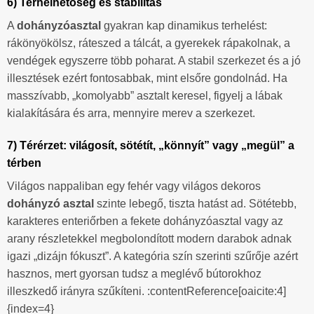
6) Terhelhetőség és stabilitás
A
dohányzóasztal
gyakran kap dinamikus terhelést:
rákönyökölsz, ráteszed a tálcát, a gyerekek rápakolnak, a
vendégek egyszerre több poharat. A stabil szerkezet és a jó
illesztések ezért fontosabbak, mint elsőre gondolnád. Ha
masszívabb, „komolyabb” asztalt keresel, figyelj a lábak
kialakítására és arra, mennyire merev a szerkezet.
7) Térérzet: világosít, sötétít, „könnyít” vagy „megül” a
térben
Világos nappaliban egy fehér vagy világos dekoros
dohányzó asztal
szinte lebegő, tiszta hatást ad. Sötétebb,
karakteres enteriőrben a fekete dohányzóasztal vagy az
arany részletekkel megbolondított modern darabok adnak
igazi „dizájn fókuszt”. A kategória szín szerinti szűrője azért
hasznos, mert gyorsan tudsz a meglévő bútorokhoz
illeszkedő irányra szűkíteni. :contentReference[oaicite:4]
{index=4}