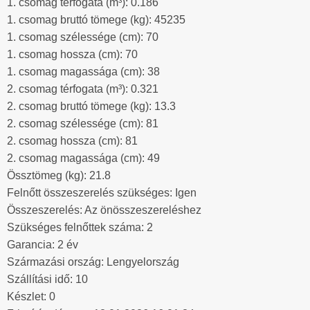
1. csomag térfogata (m³): 0.186
1. csomag bruttó tömege (kg): 45235
1. csomag szélessége (cm): 70
1. csomag hossza (cm): 70
1. csomag magassága (cm): 38
2. csomag térfogata (m³): 0.321
2. csomag bruttó tömege (kg): 13.3
2. csomag szélessége (cm): 81
2. csomag hossza (cm): 81
2. csomag magassága (cm): 49
Össztömeg (kg): 21.8
Felnőtt összeszerelés szükséges: Igen
Összeszerelés: Az önösszeszereléshez
Szükséges felnőttek száma: 2
Garancia: 2 év
Származási ország: Lengyelország
Szállítási idő: 10
Készlet: 0