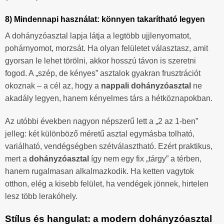
8) Mindennapi használat: könnyen takarítható legyen
A dohányzóasztal lapja látja a legtöbb ujjlenyomatot,
pohárnyomot, morzsát. Ha olyan felületet választasz, amit
gyorsan le lehet törölni, akkor hosszú távon is szeretni
fogod. A „szép, de kényes” asztalok gyakran frusztrációt
okoznak – a cél az, hogy a
nappali dohányzóasztal
ne
akadály legyen, hanem kényelmes társ a hétköznapokban.
Az utóbbi években nagyon népszerű lett a „2 az 1-ben”
jelleg: két különböző méretű asztal egymásba tolható,
variálható, vendégségben szétválasztható. Ezért praktikus,
mert a
dohányzóasztal
így nem egy fix „tárgy” a térben,
hanem rugalmasan alkalmazkodik. Ha ketten vagytok
otthon, elég a kisebb felület, ha vendégek jönnek, hirtelen
lesz több lerakóhely.
Stílus és hangulat: a modern dohányzóasztal