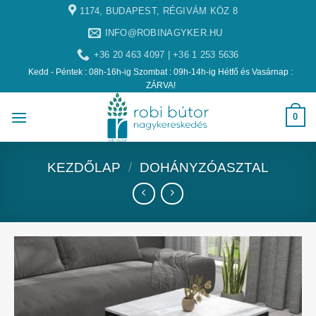
1174, BUDAPEST, RÉGIVÁM KÖZ 8
INFO@ROBINAGYKER.HU
+36 20 463 4097 | +36 1 253 5636
Kedd - Péntek : 08h-16h-ig Szombat : 09h-14h-ig Hétfő és Vasárnap :
ZÁRVA!
0
KEZDŐLAP
/
DOHÁNYZÓASZTAL