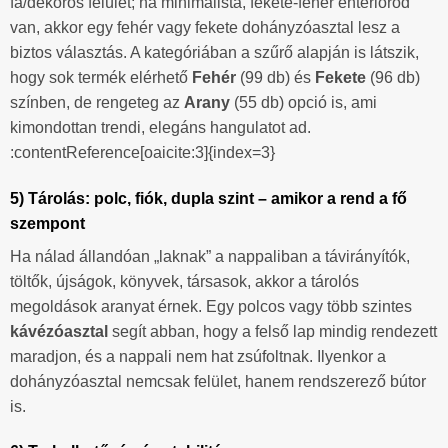
fa/dekoros felület; ha minimalista, fekete-fehér enteriőröd
van, akkor egy fehér vagy fekete dohányzóasztal lesz a
biztos választás. A kategóriában a szűrő alapján is látszik,
hogy sok termék elérhető
Fehér
(99 db) és
Fekete
(96 db)
színben, de rengeteg az
Arany
(55 db) opció is, ami
kimondottan trendi, elegáns hangulatot ad.
:contentReference[oaicite:3]{index=3}
5) Tárolás: polc, fiók, dupla szint – amikor a rend a fő
szempont
Ha nálad állandóan „laknak” a nappaliban a távirányítók,
töltők, újságok, könyvek, társasok, akkor a tárolós
megoldások aranyat érnek. Egy polcos vagy több szintes
kávézóasztal
segít abban, hogy a felső lap mindig rendezett
maradjon, és a nappali nem hat zsúfoltnak. Ilyenkor a
dohányzóasztal nemcsak felület, hanem rendszerező bútor
is.