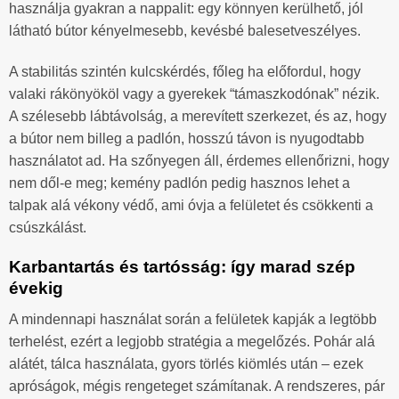
használja gyakran a nappalit: egy könnyen kerülhető, jól
látható bútor kényelmesebb, kevésbé balesetveszélyes.
A stabilitás szintén kulcskérdés, főleg ha előfordul, hogy
valaki rákönyököl vagy a gyerekek “támaszkodónak” nézik.
A szélesebb lábtávolság, a merevített szerkezet, és az, hogy
a bútor nem billeg a padlón, hosszú távon is nyugodtabb
használatot ad. Ha szőnyegen áll, érdemes ellenőrizni, hogy
nem dől-e meg; kemény padlón pedig hasznos lehet a
talpak alá vékony védő, ami óvja a felületet és csökkenti a
csúszkálást.
Karbantartás és tartósság: így marad szép
évekig
A mindennapi használat során a felületek kapják a legtöbb
terhelést, ezért a legjobb stratégia a megelőzés. Pohár alá
alátét, tálca használata, gyors törlés kiömlés után – ezek
apróságok, mégis rengeteget számítanak. A rendszeres, pár