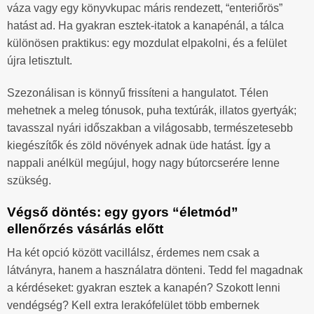
váza vagy egy könyvkupac máris rendezett, “enteriőrös”
hatást ad. Ha gyakran esztek-itatok a kanapénál, a tálca
különösen praktikus: egy mozdulat elpakolni, és a felület
újra letisztult.
Szezonálisan is könnyű frissíteni a hangulatot. Télen
mehetnek a meleg tónusok, puha textúrák, illatos gyertyák;
tavasszal nyári időszakban a világosabb, természetesebb
kiegészítők és zöld növények adnak üde hatást. Így a
nappali anélkül megújul, hogy nagy bútorcserére lenne
szükség.
Végső döntés: egy gyors “életmód”
ellenőrzés vásárlás előtt
Ha két opció között vacillálsz, érdemes nem csak a
látványra, hanem a használatra dönteni. Tedd fel magadnak
a kérdéseket: gyakran esztek a kanapén? Szokott lenni
vendégség? Kell extra lerakófelület több embernek