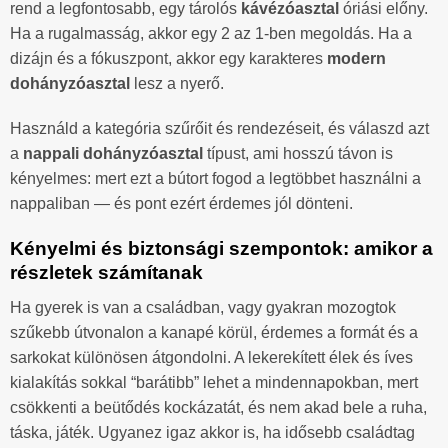
rend a legfontosabb, egy tárolós
kávézóasztal
óriási előny.
Ha a rugalmasság, akkor egy 2 az 1-ben megoldás. Ha a
dizájn és a fókuszpont, akkor egy karakteres
modern
dohányzóasztal
lesz a nyerő.
Használd a kategória szűrőit és rendezéseit, és válaszd azt
a
nappali dohányzóasztal
típust, ami hosszú távon is
kényelmes: mert ezt a bútort fogod a legtöbbet használni a
nappaliban — és pont ezért érdemes jól dönteni.
Kényelmi és biztonsági szempontok: amikor a
részletek számítanak
Ha gyerek is van a családban, vagy gyakran mozogtok
szűkebb útvonalon a kanapé körül, érdemes a formát és a
sarkokat különösen átgondolni. A lekerekített élek és íves
kialakítás sokkal “barátibb” lehet a mindennapokban, mert
csökkenti a beütődés kockázatát, és nem akad bele a ruha,
táska, játék. Ugyanez igaz akkor is, ha idősebb családtag