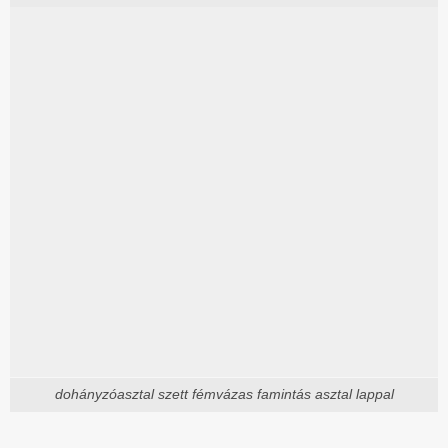
dohányzóasztal szett fémvázas famintás asztal lappal