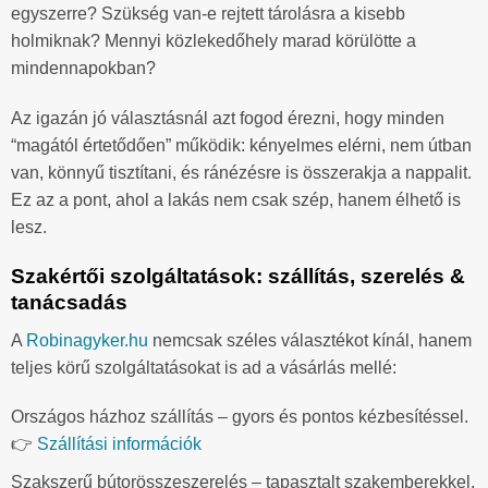
egyszerre? Szükség van-e rejtett tárolásra a kisebb
holmiknak? Mennyi közlekedőhely marad körülötte a
mindennapokban?
Az igazán jó választásnál azt fogod érezni, hogy minden
“magától értetődően” működik: kényelmes elérni, nem útban
van, könnyű tisztítani, és ránézésre is összerakja a nappalit.
Ez az a pont, ahol a lakás nem csak szép, hanem élhető is
lesz.
Szakértői szolgáltatások: szállítás, szerelés &
tanácsadás
A
Robinagyker.hu
nemcsak széles választékot kínál, hanem
teljes körű szolgáltatásokat is ad a vásárlás mellé:
Országos házhoz szállítás – gyors és pontos kézbesítéssel.
👉
Szállítási információk
Szakszerű bútorösszeszerelés – tapasztalt szakemberekkel.