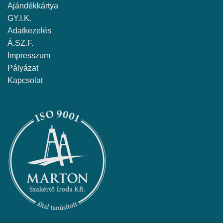
Ajándékkártya
GY.I.K.
Adatkezelés
Á.SZ.F.
Impresszum
Pályázat
Kapcsolat