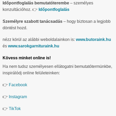
Időpontfoglalás bemutatóterembe
– személyes
konzultációhoz. 👉
Időpontfoglalás
Személyre szabott tanácsadás
– hogy biztosan a legjobb
döntést hozd.
nézz körül az alábbi weboldalainkon is:
www.butoraink.hu
és
www.sarokgarnituraink.hu
Kövess minket online is!
Ha nem tudsz személyesen ellátogatni bemutatótermünkbe,
inspirálódj online felületeinken:
👉
Facebook
👉
Instagram
👉
TikTok