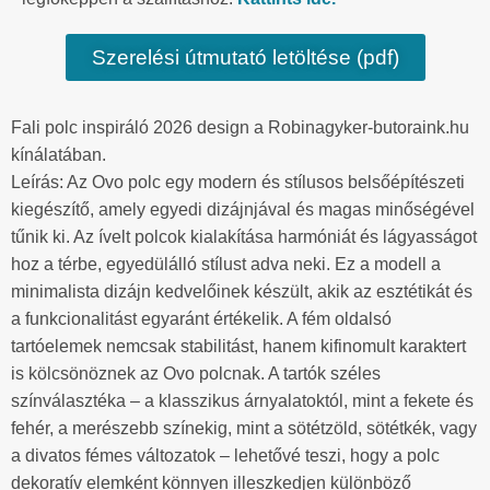
Szerelési útmutató letöltése (pdf)
Fali polc inspiráló 2026 design a Robinagyker-butoraink.hu
kínálatában.
Leírás: Az Ovo polc egy modern és stílusos belsőépítészeti
kiegészítő, amely egyedi dizájnjával és magas minőségével
tűnik ki. Az ívelt polcok kialakítása harmóniát és lágyasságot
hoz a térbe, egyedülálló stílust adva neki. Ez a modell a
minimalista dizájn kedvelőinek készült, akik az esztétikát és
a funkcionalitást egyaránt értékelik. A fém oldalsó
tartóelemek nemcsak stabilitást, hanem kifinomult karaktert
is kölcsönöznek az Ovo polcnak. A tartók széles
színválasztéka – a klasszikus árnyalatoktól, mint a fekete és
fehér, a merészebb színekig, mint a sötétzöld, sötétkék, vagy
a divatos fémes változatok – lehetővé teszi, hogy a polc
dekoratív elemként könnyen illeszkedjen különböző