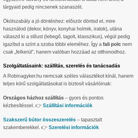
tárgyaid pedig nincsenek szanaszét.
Ökölszabály a jó döntéshez: először döntsd el, mire
használod (dekor, könyv, konyhai holmik, iratok), utána
válaszd ki a stílust (lebegő, tagolt, klasszikus), végül pedig
igazítsd a színt a szoba többi eleméhez. Így a
fali polc
nem
csak „felkerül”, hanem valóban hozzáad az otthonodhoz.
Szolgáltatásaink: szállítás, szerelés és tanácsadás
A Robinagyker.hu nemcsak széles választékot kínál, hanem
teljes körű szolgáltatásokat is biztosít vásárlóinak:
Országos házhoz szállítás
– gyors és pontos
kézbesítéssel. 👉
Szállítási információk
Szakszerű bútor összeszerelés
– tapasztalt
szakemberekkel. 👉
Szerelési információk