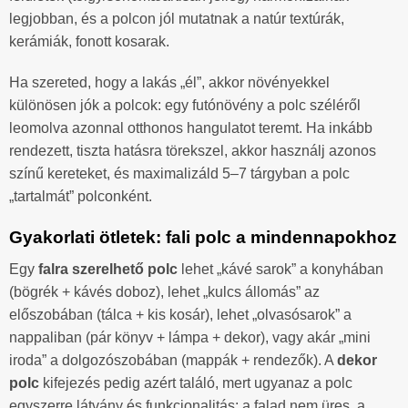
legjobban, és a polcon jól mutatnak a natúr textúrák,
kerámiák, fonott kosarak.
Ha szereted, hogy a lakás „él”, akkor növényekkel
különösen jók a polcok: egy futónövény a polc széléről
leomolva azonnal otthonos hangulatot teremt. Ha inkább
rendezett, tiszta hatásra törekszel, akkor használj azonos
színű kereteket, és maximalizáld 5–7 tárgyban a polc
„tartalmát” polconként.
Gyakorlati ötletek: fali polc a mindennapokhoz
Egy
falra szerelhető polc
lehet „kávé sarok” a konyhában
(bögrék + kávés doboz), lehet „kulcs állomás” az
előszobában (tálca + kis kosár), lehet „olvasósarok” a
nappaliban (pár könyv + lámpa + dekor), vagy akár „mini
iroda” a dolgozószobában (mappák + rendezők). A
dekor
polc
kifejezés pedig azért találó, mert ugyanaz a polc
egyszerre látvány és funkcionalitás: a falad nem üres, a