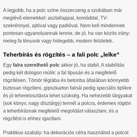
A legjobb, ha a polc színe összecseng a szobában már
meglévő elemekkel: asztallappal, komóddal, TV-
szekrénnyel, ajtóval vagy padlóval. Nem kell mindennek
pontosan ugyanolyannak lennie, de jó, ha van közös irány:
meleg fa tónusok vagy hidegebb, modern felületek.
Teherbírás és rögzítés – a fali polc „lelke”
Egy
falra szerelhető polc
akkor jó, ha stabil. A stabilitás
pedig két dologon múlik: a fal típusán és a megfelelő
rögzítésen. Tömör téglába és betonba általában könnyebb
biztosan rögzíteni, gipszkarton falnál pedig speciális tiplikre
és jó teherelosztásra lehet szükség. Ha nehezebb tárgyakat
(sok könyv, nagy dísztárgy) tennél a polcra, érdemes rögtön
a teherbírásnak megfelelő megoldást választani, és a
rögzítést is ehhez igazítani.
Praktikus szabály: ha dekorációs célra használod a polcot