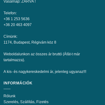
Vasárnap: ZÁRVA !
Telefon:
+36 1 253 5636
+36 20 463 4097
Címünk:
1174, Budapest, Régivám köz 8
Weboldalunkon az összes ár bruttó (Áfát-t már
tartalmazza).
A kis- és nagykereskedelmi ár, jelenleg ugyanaz!!!
INFORMÁCIÓK
Rólunk
Szerelés, Szállítás, Fizetés