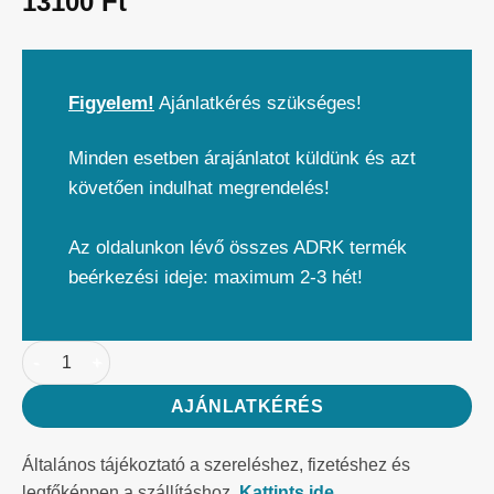
13100
Ft
Figyelem!
Ajánlatkérés szükséges!
Minden esetben árajánlatot küldünk és azt
követően indulhat megrendelés!
Az oldalunkon lévő összes ADRK termék
beérkezési ideje: maximum 2-3 hét!
AJÁNLATKÉRÉS
Általános tájékoztató a szereléshez, fizetéshez és
legfőképpen a szállításhoz.
Kattints ide.