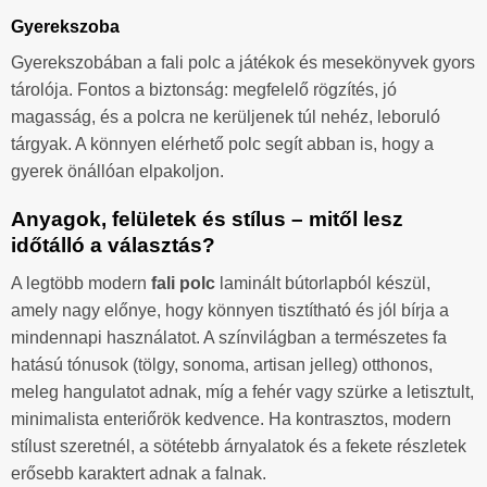
Gyerekszoba
Gyerekszobában a fali polc a játékok és mesekönyvek gyors
tárolója. Fontos a biztonság: megfelelő rögzítés, jó
magasság, és a polcra ne kerüljenek túl nehéz, leboruló
tárgyak. A könnyen elérhető polc segít abban is, hogy a
gyerek önállóan elpakoljon.
Anyagok, felületek és stílus – mitől lesz
időtálló a választás?
A legtöbb modern
fali polc
laminált bútorlapból készül,
amely nagy előnye, hogy könnyen tisztítható és jól bírja a
mindennapi használatot. A színvilágban a természetes fa
hatású tónusok (tölgy, sonoma, artisan jelleg) otthonos,
meleg hangulatot adnak, míg a fehér vagy szürke a letisztult,
minimalista enteriőrök kedvence. Ha kontrasztos, modern
stílust szeretnél, a sötétebb árnyalatok és a fekete részletek
erősebb karaktert adnak a falnak.