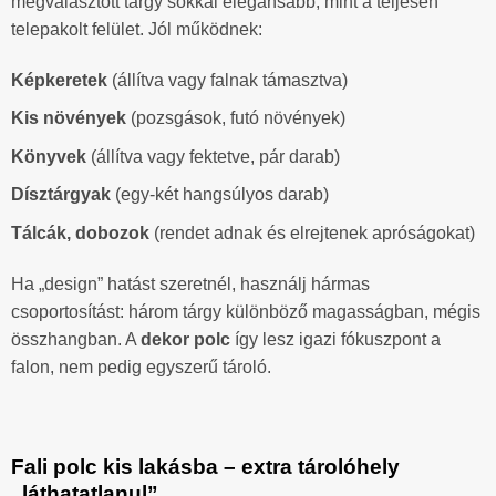
megválasztott tárgy sokkal elegánsabb, mint a teljesen
telepakolt felület. Jól működnek:
Képkeretek
(állítva vagy falnak támasztva)
Kis növények
(pozsgások, futó növények)
Könyvek
(állítva vagy fektetve, pár darab)
Dísztárgyak
(egy-két hangsúlyos darab)
Tálcák, dobozok
(rendet adnak és elrejtenek apróságokat)
Ha „design” hatást szeretnél, használj hármas
csoportosítást: három tárgy különböző magasságban, mégis
összhangban. A
dekor polc
így lesz igazi fókuszpont a
falon, nem pedig egyszerű tároló.
Fali polc kis lakásba – extra tárolóhely
„láthatatlanul”