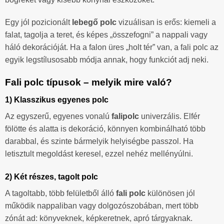
Egy jól pozicionált
lebegő polc
vizuálisan is erős: kiemeli a
falat, tagolja a teret, és képes „összefogni” a nappali vagy
háló dekorációját. Ha a falon üres „holt tér” van, a fali polc az
egyik legstílusosabb módja annak, hogy funkciót adj neki.
Fali polc típusok – melyik mire való?
1) Klasszikus egyenes polc
Az egyszerű, egyenes vonalú
falipolc
univerzális. Elfér
fölötte és alatta is dekoráció, könnyen kombinálható több
darabbal, és szinte bármelyik helyiségbe passzol. Ha
letisztult megoldást keresel, ezzel nehéz mellényúlni.
2) Két részes, tagolt polc
A tagoltabb, több felületből álló
fali polc
különösen jól
működik nappaliban vagy dolgozószobában, mert több
zónát ad: könyveknek, képkeretnek, apró tárgyaknak.