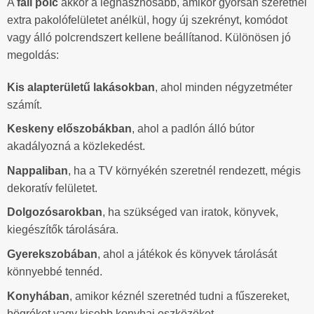
A
fali polc
akkor a leghasznosabb, amikor gyorsan szeretnél
extra pakolófelületet anélkül, hogy új szekrényt, komódot
vagy álló polcrendszert kellene beállítanod. Különösen jó
megoldás:
Kis alapterületű lakásokban
, ahol minden négyzetméter
számít.
Keskeny előszobákban
, ahol a padlón álló bútor
akadályozná a közlekedést.
Nappaliban
, ha a TV környékén szeretnél rendezett, mégis
dekoratív felületet.
Dolgozósarokban
, ha szükséged van iratok, könyvek,
kiegészítők tárolására.
Gyerekszobában
, ahol a játékok és könyvek tárolását
könnyebbé tennéd.
Konyhában
, amikor kéznél szeretnéd tudni a fűszereket,
bögréket vagy kisebb konyhai eszközöket.