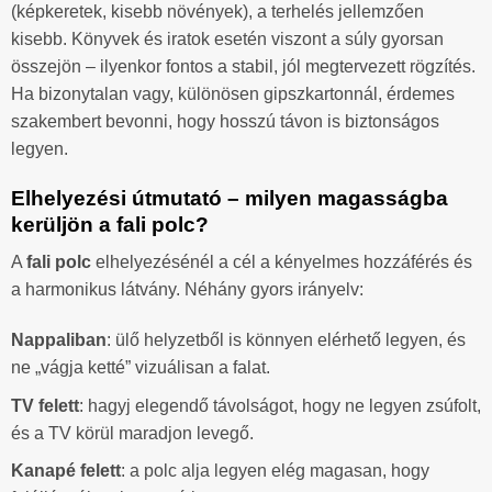
(képkeretek, kisebb növények), a terhelés jellemzően
kisebb. Könyvek és iratok esetén viszont a súly gyorsan
összejön – ilyenkor fontos a stabil, jól megtervezett rögzítés.
Ha bizonytalan vagy, különösen gipszkartonnál, érdemes
szakembert bevonni, hogy hosszú távon is biztonságos
legyen.
Elhelyezési útmutató – milyen magasságba
kerüljön a fali polc?
A
fali polc
elhelyezésénél a cél a kényelmes hozzáférés és
a harmonikus látvány. Néhány gyors irányelv:
Nappaliban
: ülő helyzetből is könnyen elérhető legyen, és
ne „vágja ketté” vizuálisan a falat.
TV felett
: hagyj elegendő távolságot, hogy ne legyen zsúfolt,
és a TV körül maradjon levegő.
Kanapé felett
: a polc alja legyen elég magasan, hogy