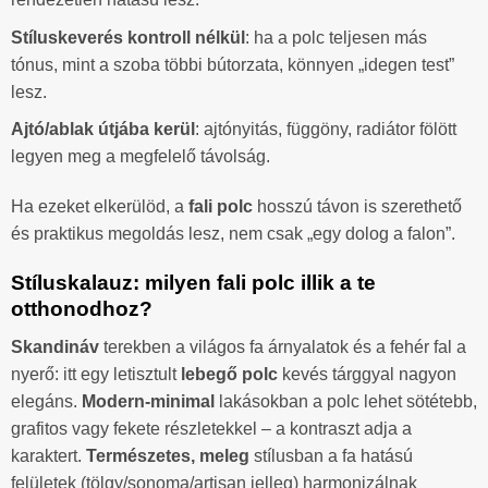
Stíluskeverés kontroll nélkül
: ha a polc teljesen más
tónus, mint a szoba többi bútorzata, könnyen „idegen test”
lesz.
Ajtó/ablak útjába kerül
: ajtónyitás, függöny, radiátor fölött
legyen meg a megfelelő távolság.
Ha ezeket elkerülöd, a
fali polc
hosszú távon is szerethető
és praktikus megoldás lesz, nem csak „egy dolog a falon”.
Stíluskalauz: milyen fali polc illik a te
otthonodhoz?
Skandináv
terekben a világos fa árnyalatok és a fehér fal a
nyerő: itt egy letisztult
lebegő polc
kevés tárggyal nagyon
elegáns.
Modern-minimal
lakásokban a polc lehet sötétebb,
grafitos vagy fekete részletekkel – a kontraszt adja a
karaktert.
Természetes, meleg
stílusban a fa hatású
felületek (tölgy/sonoma/artisan jelleg) harmonizálnak