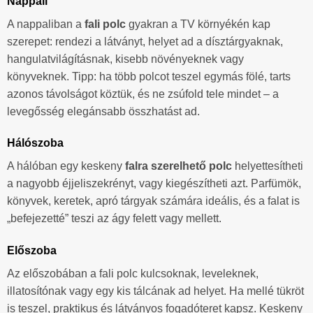
Nappali
A nappaliban a
fali polc
gyakran a TV környékén kap
szerepet: rendezi a látványt, helyet ad a dísztárgyaknak,
hangulatvilágításnak, kisebb növényeknek vagy
könyveknek. Tipp: ha több polcot teszel egymás fölé, tarts
azonos távolságot köztük, és ne zsúfold tele mindet – a
levegősség elegánsabb összhatást ad.
Hálószoba
A hálóban egy keskeny
falra szerelhető polc
helyettesítheti
a nagyobb éjjeliszekrényt, vagy kiegészítheti azt. Parfümök,
könyvek, keretek, apró tárgyak számára ideális, és a falat is
„befejezetté” teszi az ágy felett vagy mellett.
Előszoba
Az előszobában a fali polc kulcsoknak, leveleknek,
illatosítónak vagy egy kis tálcának ad helyet. Ha mellé tükröt
is teszel, praktikus és látványos fogadóteret kapsz. Keskeny