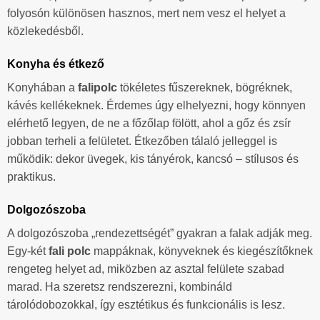
folyosón különösen hasznos, mert nem vesz el helyet a
közlekedésből.
Konyha és étkező
Konyhában a
falipolc
tökéletes fűszereknek, bögréknek,
kávés kellékeknek. Érdemes úgy elhelyezni, hogy könnyen
elérhető legyen, de ne a főzőlap fölött, ahol a gőz és zsír
jobban terheli a felületet. Étkezőben tálaló jelleggel is
működik: dekor üvegek, kis tányérok, kancsó – stílusos és
praktikus.
Dolgozószoba
A dolgozószoba „rendezettségét” gyakran a falak adják meg.
Egy-két
fali polc
mappáknak, könyveknek és kiegészítőknek
rengeteg helyet ad, miközben az asztal felülete szabad
marad. Ha szeretsz rendszerezni, kombináld
tárolódobozokkal, így esztétikus és funkcionális is lesz.