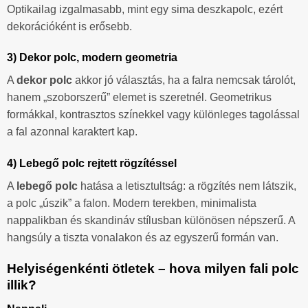
Optikailag izgalmasabb, mint egy sima deszkapolc, ezért
dekorációként is erősebb.
3) Dekor polc, modern geometria
A
dekor polc
akkor jó választás, ha a falra nemcsak tárolót,
hanem „szoborszerű” elemet is szeretnél. Geometrikus
formákkal, kontrasztos színekkel vagy különleges tagolással
a fal azonnal karaktert kap.
4) Lebegő polc rejtett rögzítéssel
A
lebegő polc
hatása a letisztultság: a rögzítés nem látszik,
a polc „úszik” a falon. Modern terekben, minimalista
nappalikban és skandináv stílusban különösen népszerű. A
hangsúly a tiszta vonalakon és az egyszerű formán van.
Helyiségenkénti ötletek – hova milyen fali polc
illik?