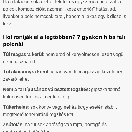
Ha a faladon sok a fehér felület és egyszerű a bútorzat, a
polcok kompozíciója azonnal „kész enteriőr” hatást ad.
Ilyenkor a polc nemcsak tárol, hanem a lakás egyik dísze is
lesz.
Hol rontják el a legtöbben? 7 gyakori hiba fali
polcnál
Túl magasra kerül
: nem éred el kényelmesen, ezért végül
nem használod.
Túl alacsonyra kerül
: útban van, fejmagasság közelében
zavaró lehet.
Nem a fal típusához választott rögzítés
: gipszkartonnál
különösen fontos a megfelelő tipli.
Túlterhelés
: sok könyv vagy nehéz tárgy esetén stabil,
megfelelő teherbírású rögzítés kell.
Zsúfolás
: ha túl sok apróság van rajta, porfogó és
rendezetlen hatású lesz.