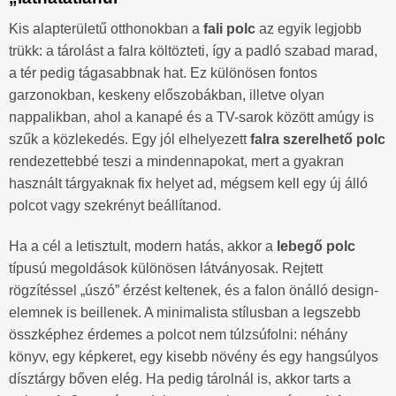
Kis alapterületű otthonokban a
fali polc
az egyik legjobb
trükk: a tárolást a falra költözteti, így a padló szabad marad,
a tér pedig tágasabbnak hat. Ez különösen fontos
garzonokban, keskeny előszobákban, illetve olyan
nappalikban, ahol a kanapé és a TV-sarok között amúgy is
szűk a közlekedés. Egy jól elhelyezett
falra szerelhető polc
rendezettebbé teszi a mindennapokat, mert a gyakran
használt tárgyaknak fix helyet ad, mégsem kell egy új álló
polcot vagy szekrényt beállítanod.
Ha a cél a letisztult, modern hatás, akkor a
lebegő polc
típusú megoldások különösen látványosak. Rejtett
rögzítéssel „úszó” érzést keltenek, és a falon önálló design-
elemnek is beillenek. A minimalista stílusban a legszebb
összképhez érdemes a polcot nem túlzsúfolni: néhány
könyv, egy képkeret, egy kisebb növény és egy hangsúlyos
dísztárgy bőven elég. Ha pedig tárolnál is, akkor tarts a