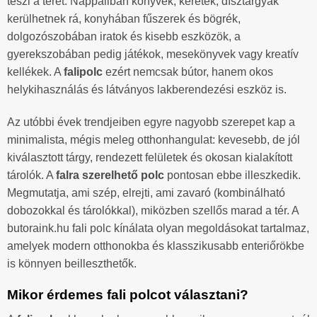
teszi a teret. Nappaliban könyvek, keretek, dísztárgyak
kerülhetnek rá, konyhában fűszerek és bögrék,
dolgozószobában iratok és kisebb eszközök, a
gyerekszobában pedig játékok, mesekönyvek vagy kreatív
kellékek. A
falipolc
ezért nemcsak bútor, hanem okos
helykihasználás és látványos lakberendezési eszköz is.
Az utóbbi évek trendjeiben egyre nagyobb szerepet kap a
minimalista, mégis meleg otthonhangulat: kevesebb, de jól
kiválasztott tárgy, rendezett felületek és okosan kialakított
tárolók. A
falra szerelhető polc
pontosan ebbe illeszkedik.
Megmutatja, ami szép, elrejti, ami zavaró (kombinálható
dobozokkal és tárolókkal), miközben szellős marad a tér. A
butoraink.hu fali polc kínálata olyan megoldásokat tartalmaz,
amelyek modern otthonokba és klasszikusabb enteriőrökbe
is könnyen beilleszthetők.
Mikor érdemes fali polcot választani?