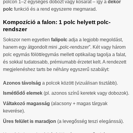
polcon 1–2 egységes dobozt vagy kosarat – így a
dekor
polc
funkció és a rend egyszerre megmarad.
Kompozíció a falon: 1 polc helyett polc-
rendszer
Sokszor nem egyetlen
falipolc
adja a legjobb megoldást,
hanem egy átgondolt mini „polc-rendszer”. Két vagy három
polc egymás fölött/egymás mellett optikailag tagolja a falat,
és sokkal tudatosabb, prémiumabb érzetet kelt. A rendezett
megjelenéshez tarts be néhány egyszerű szabályt:
Azonos távolság
a polcok között (vizuálisan tisztább).
Ismétlődő elemek
(pl. azonos színű keretek vagy dobozok).
Váltakozó magasság
(alacsony + magas tárgyak
keverése).
Üres felület is maradjon
(a levegősség teszi elegánssá).