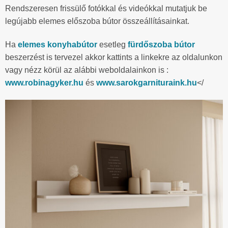
Rendszeresen frissülő fotókkal és videókkal mutatjuk be
legújabb elemes előszoba bútor összeállításainkat.
Ha
elemes konyhabútor
esetleg
fürdőszoba bútor
beszerzést is tervezel akkor kattints a linkekre az oldalunkon
vagy nézz körül az alábbi weboldalainkon is :
www.robinagyker.hu
és
www.sarokgarnituraink.hu
</