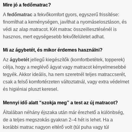
Mire jó a fedőmatrac?
A
fedőmatrac
a fekvőkomfort gyors, egyszerű frissítése:
finomíthat a keménységen, javíthat a nyomáselosztáson, és
védi az alap matracot. Két matrac összeillesztésénél is
hasznos, mert egységesebb fekvőfelületet adhat.
Mi az ágybetét, és mikor érdemes használni?
Az
ágybetét
jellegű kiegészítők (komfortbetétek, topperek)
célja, hogy a meglévő ágyat vagy matracot kényelmesebbé
tegyék. Akkor ideális, ha nem szeretnél teljes matraccserét,
csak a felső komfortérzeten változtatnál, vagy extra védelmet
és higiéniai pluszt keresel.
Mennyi idő alatt “szokja meg” a test az új matracot?
Általában néhány éjszaka után már érezhető a különbség,
de a teljes megszokás gyakran 2–4 hét is lehet. Ha a
korábbi matrac nagyon eltérő volt (túl puha vagy túl