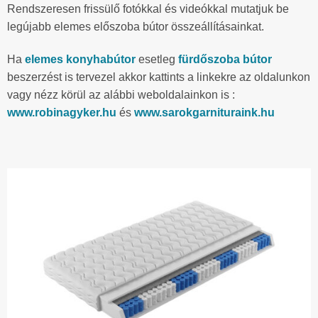
Rendszeresen frissülő fotókkal és videókkal mutatjuk be
legújabb elemes előszoba bútor összeállításainkat.
Ha
elemes konyhabútor
esetleg
fürdőszoba bútor
beszerzést is tervezel akkor kattints a linkekre az oldalunkon
vagy nézz körül az alábbi weboldalainkon is :
www.robinagyker.hu
és
www.sarokgarnituraink.hu