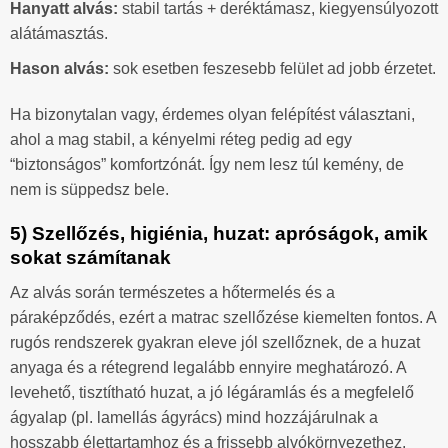
Hanyatt alvás:
stabil tartás + deréktámasz, kiegyensúlyozott
alátámasztás.
Hason alvás:
sok esetben feszesebb felület ad jobb érzetet.
Ha bizonytalan vagy, érdemes olyan felépítést választani,
ahol a mag stabil, a kényelmi réteg pedig ad egy
“biztonságos” komfortzónát. Így nem lesz túl kemény, de
nem is süppedsz bele.
5) Szellőzés, higiénia, huzat: apróságok, amik
sokat számítanak
Az alvás során természetes a hőtermelés és a
páraképződés, ezért a matrac szellőzése kiemelten fontos. A
rugós rendszerek gyakran eleve jól szellőznek, de a huzat
anyaga és a rétegrend legalább ennyire meghatározó. A
levehető, tisztítható huzat, a jó légáramlás és a megfelelő
ágyalap (pl. lamellás ágyrács) mind hozzájárulnak a
hosszabb élettartamhoz és a frissebb alvókörnyezethez.