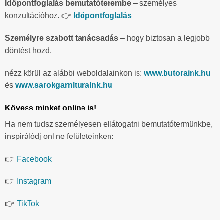
Időpontfoglalás bemutatóterembe
– személyes
konzultációhoz. 👉
Időpontfoglalás
Személyre szabott tanácsadás
– hogy biztosan a legjobb
döntést hozd.
nézz körül az alábbi weboldalainkon is:
www.butoraink.hu
és
www.sarokgarnituraink.hu
Kövess minket online is!
Ha nem tudsz személyesen ellátogatni bemutatótermünkbe,
inspirálódj online felületeinken:
👉
Facebook
👉
Instagram
👉
TikTok