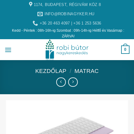
1174, BUDAPEST, RÉGIVÁM KÖZ 8
INFO@ROBINAGYKER.HU
+36 20 463 4097 | +36 1 253 5636
Kedd - Péntek : 08h-16h-ig Szombat : 09h-14h-ig Hétfő és Vasárnap :
ZÁRVA!
0
KEZDŐLAP
/
MATRAC