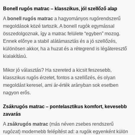
Bonell rugós matrac – klasszikus, jól szellőző alap
A
bonell rugós matrac
a hagyományos rugórendszerű
megoldások közé tartozik. A bonell rugók egymással
összedolgoznak, így a matrac felülete “egyben” mozog.
Ennek előnye a stabil alátámasztás és a jó szellőzés,
különösen akkor, ha a huzat és a rétegrend is légáteresztő
kialakítású.
Mikor jó választás? Ha szereted a kicsit feszesebb,
klasszikus rugós érzetet, fontos a szellőzés, és olyan
megoldást keresel, ami ár-érték arányban sok esetben
nagyon erős.
Zsákrugós matrac – pontelasztikus komfort, kevesebb
zavarás
A
zsákrugós matrac
(más néven zsebes rendszerű
rugózat) modernebb felépítést ad: a rugók egyenként külön