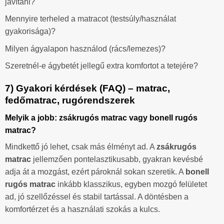
javítani?
Mennyire terheled a matracot (testsúly/használat
gyakorisága)?
Milyen ágyalapon használod (rács/lemezes)?
Szeretnél-e ágybetét jellegű extra komfortot a tetejére?
7) Gyakori kérdések (FAQ) – matrac,
fedőmatrac, rugórendszerek
Melyik a jobb: zsákrugós matrac vagy bonell rugós
matrac?
Mindkettő jó lehet, csak más élményt ad. A
zsákrugós
matrac
jellemzően pontelasztikusabb, gyakran kevésbé
adja át a mozgást, ezért pároknál sokan szeretik. A
bonell
rugós matrac
inkább klasszikus, egyben mozgó felületet
ad, jó szellőzéssel és stabil tartással. A döntésben a
komfortérzet és a használati szokás a kulcs.