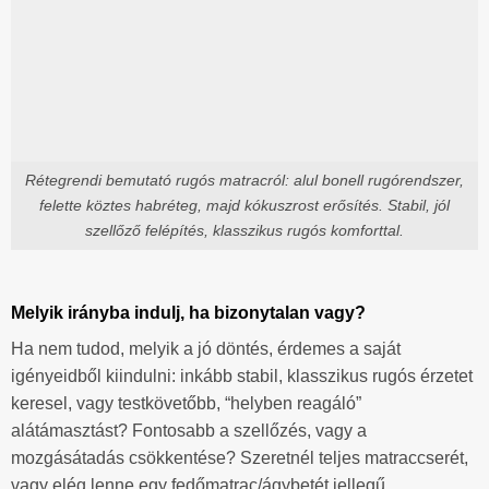
Rétegrendi bemutató rugós matracról: alul bonell rugórendszer,
felette köztes habréteg, majd kókuszrost erősítés. Stabil, jól
szellőző felépítés, klasszikus rugós komforttal.
Melyik irányba indulj, ha bizonytalan vagy?
Ha nem tudod, melyik a jó döntés, érdemes a saját
igényeidből kiindulni: inkább stabil, klasszikus rugós érzetet
keresel, vagy testkövetőbb, “helyben reagáló”
alátámasztást? Fontosabb a szellőzés, vagy a
mozgásátadás csökkentése? Szeretnél teljes matraccserét,
vagy elég lenne egy fedőmatrac/ágybetét jellegű