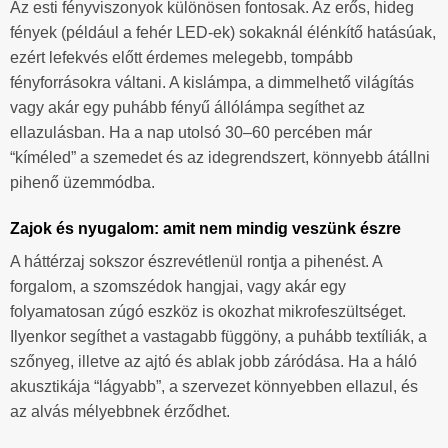
Az esti fényviszonyok különösen fontosak. Az erős, hideg
fények (például a fehér LED-ek) sokaknál élénkítő hatásúak,
ezért lefekvés előtt érdemes melegebb, tompább
fényforrásokra váltani. A kislámpa, a dimmelhető világítás
vagy akár egy puhább fényű állólámpa segíthet az
ellazulásban. Ha a nap utolsó 30–60 percében már
“kíméled” a szemedet és az idegrendszert, könnyebb átállni
pihenő üzemmódba.
Zajok és nyugalom: amit nem mindig veszünk észre
A háttérzaj sokszor észrevétlenül rontja a pihenést. A
forgalom, a szomszédok hangjai, vagy akár egy
folyamatosan zúgó eszköz is okozhat mikrofeszültséget.
Ilyenkor segíthet a vastagabb függöny, a puhább textíliák, a
szőnyeg, illetve az ajtó és ablak jobb záródása. Ha a háló
akusztikája “lágyabb”, a szervezet könnyebben ellazul, és
az alvás mélyebbnek érződhet.