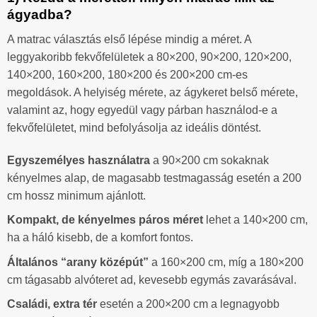
ágyadba?
A matrac választás első lépése mindig a méret. A
leggyakoribb fekvőfelületek a 80×200, 90×200, 120×200,
140×200, 160×200, 180×200 és 200×200 cm-es
megoldások. A helyiség mérete, az ágykeret belső mérete,
valamint az, hogy egyedül vagy párban használod-e a
fekvőfelületet, mind befolyásolja az ideális döntést.
Egyszemélyes használatra
a 90×200 cm sokaknak
kényelmes alap, de magasabb testmagasság esetén a 200
cm hossz minimum ajánlott.
Kompakt, de kényelmes páros méret
lehet a 140×200 cm,
ha a háló kisebb, de a komfort fontos.
Általános “arany középút”
a 160×200 cm, míg a 180×200
cm tágasabb alvóteret ad, kevesebb egymás zavarásával.
Családi, extra tér
esetén a 200×200 cm a legnagyobb