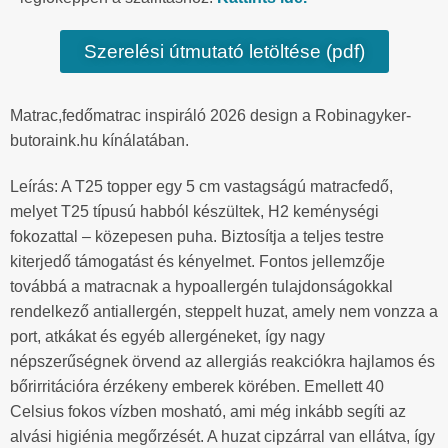
Szerelési útmutató letöltése (pdf)
Matrac,fedőmatrac inspiráló 2026 design a Robinagyker-
butoraink.hu kínálatában.
Leírás: A T25 topper egy 5 cm vastagságú matracfedő,
melyet T25 típusú habból készültek, H2 keménységi
fokozattal – közepesen puha. Biztosítja a teljes testre
kiterjedő támogatást és kényelmet. Fontos jellemzője
továbbá a matracnak a hypoallergén tulajdonságokkal
rendelkező antiallergén, steppelt huzat, amely nem vonzza a
port, atkákat és egyéb allergéneket, így nagy
népszerűségnek örvend az allergiás reakciókra hajlamos és
bőrirritációra érzékeny emberek körében. Emellett 40
Celsius fokos vízben mosható, ami még inkább segíti az
alvási higiénia megőrzését. A huzat cipzárral van ellátva, így