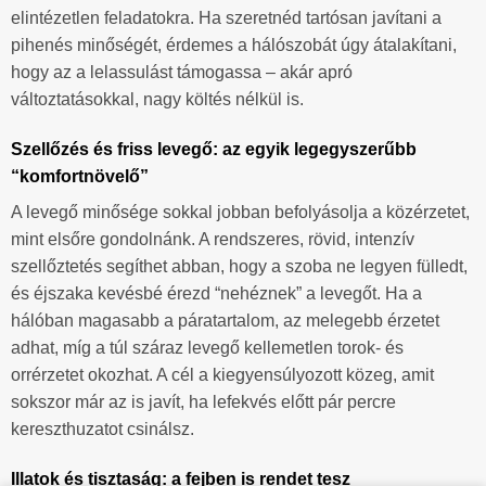
elintézetlen feladatokra. Ha szeretnéd tartósan javítani a
pihenés minőségét, érdemes a hálószobát úgy átalakítani,
hogy az a lelassulást támogassa – akár apró
változtatásokkal, nagy költés nélkül is.
Szellőzés és friss levegő: az egyik legegyszerűbb
“komfortnövelő”
A levegő minősége sokkal jobban befolyásolja a közérzetet,
mint elsőre gondolnánk. A rendszeres, rövid, intenzív
szellőztetés segíthet abban, hogy a szoba ne legyen fülledt,
és éjszaka kevésbé érezd “nehéznek” a levegőt. Ha a
hálóban magasabb a páratartalom, az melegebb érzetet
adhat, míg a túl száraz levegő kellemetlen torok- és
orrérzetet okozhat. A cél a kiegyensúlyozott közeg, amit
sokszor már az is javít, ha lefekvés előtt pár percre
kereszthuzatot csinálsz.
Illatok és tisztaság: a fejben is rendet tesz