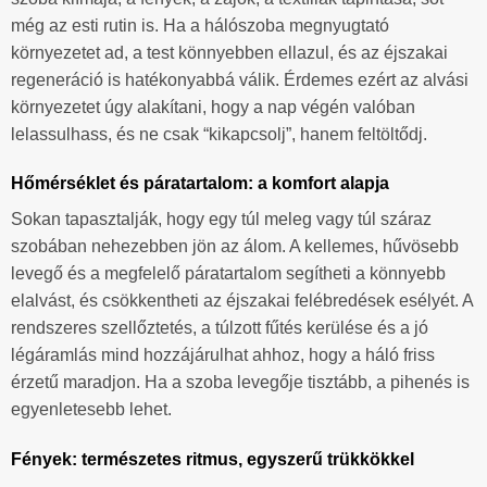
még az esti rutin is. Ha a hálószoba megnyugtató
környezetet ad, a test könnyebben ellazul, és az éjszakai
regeneráció is hatékonyabbá válik. Érdemes ezért az alvási
környezetet úgy alakítani, hogy a nap végén valóban
lelassulhass, és ne csak “kikapcsolj”, hanem feltöltődj.
Hőmérséklet és páratartalom: a komfort alapja
Sokan tapasztalják, hogy egy túl meleg vagy túl száraz
szobában nehezebben jön az álom. A kellemes, hűvösebb
levegő és a megfelelő páratartalom segítheti a könnyebb
elalvást, és csökkentheti az éjszakai felébredések esélyét. A
rendszeres szellőztetés, a túlzott fűtés kerülése és a jó
légáramlás mind hozzájárulhat ahhoz, hogy a háló friss
érzetű maradjon. Ha a szoba levegője tisztább, a pihenés is
egyenletesebb lehet.
Fények: természetes ritmus, egyszerű trükkökkel