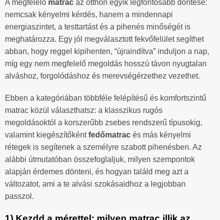
A megfelelő
matrac
az otthon egyik legfontosabb döntése:
nemcsak kényelmi kérdés, hanem a mindennapi
energiaszintet, a testtartást és a pihenés minőségét is
meghatározza. Egy jól megválasztott fekvőfelület segíthet
abban, hogy reggel kipihenten, “újraindítva” induljon a nap,
míg egy nem megfelelő megoldás hosszú távon nyugtalan
alváshoz, forgolódáshoz és merevségérzethez vezethet.
Ebben a kategóriában többféle felépítésű és komfortszintű
matrac közül választhatsz: a klasszikus rugós
megoldásoktól a korszerűbb zsebes rendszerű típusokig,
valamint kiegészítőként
fedőmatrac
és más kényelmi
rétegek is segítenek a személyre szabott pihenésben. Az
alábbi útmutatóban összefoglaljuk, milyen szempontok
alapján érdemes dönteni, és hogyan találd meg azt a
változatot, ami a te alvási szokásaidhoz a legjobban
passzol.
1) Kezdd a mérettel: milyen matrac illik az