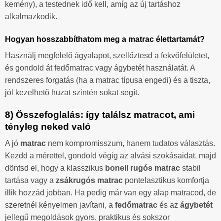
kemény), a testednek idő kell, amíg az új tartáshoz
alkalmazkodik.
Hogyan hosszabbíthatom meg a matrac élettartamát?
Használj megfelelő ágyalapot, szellőztesd a fekvőfelületet,
és gondold át fedőmatrac vagy ágybetét használatát. A
rendszeres forgatás (ha a matrac típusa engedi) és a tiszta,
jól kezelhető huzat szintén sokat segít.
8) Összefoglalás: így találsz matracot, ami
tényleg neked való
A jó
matrac
nem kompromisszum, hanem tudatos választás.
Kezdd a mérettel, gondold végig az alvási szokásaidat, majd
döntsd el, hogy a klasszikus
bonell rugós matrac
stabil
tartása vagy a
zsákrugós matrac
pontelasztikus komfortja
illik hozzád jobban. Ha pedig már van egy alap matracod, de
szeretnél kényelmen javítani, a
fedőmatrac
és az
ágybetét
jellegű megoldások gyors, praktikus és sokszor