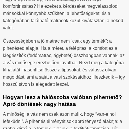
komfortfrissítés? Ha ezeket a kérdéseket megválaszolod,
már sokkal könnyebb szűkíteni a lehetőségeket, és a
kategóriában található matracok közül kiválasztani a neked
valót.
Összességében a jó matrac nem “csak egy termék”: a
pihenésed alapja. Ha a méret, a felépítés, a komfort és a
kiegészítők (fedőmatrac, ágybetét) összhangban vannak, az
alvás minősége érezhetően javulhat. Nézd meg a kategória
kínálatát, hasonlítsd össze a típusokat, és válassz olyan
megoldást, ami a saját alvási szokásaidhoz illeszkedik – így
hosszú távon is elégedett leszel.
Hogyan lesz a hálószoba valóban pihentető?
Apró döntések nagy hatása
A minőségi alvás nem csak azon múlik, hogy “van-e hol
lefeküdni”. A pihenés élményét sok apró tényező alakítja: a
szoba klímája, a fények, a zajok, a textíliák tapintása, sőt