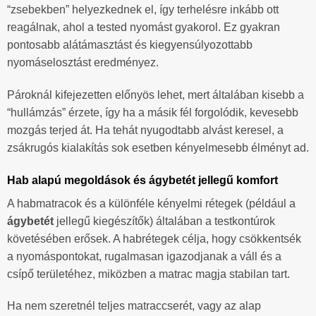
“zsebekben” helyezkednek el, így terhelésre inkább ott
reagálnak, ahol a tested nyomást gyakorol. Ez gyakran
pontosabb alátámasztást és kiegyensúlyozottabb
nyomáselosztást eredményez.
Pároknál kifejezetten előnyös lehet, mert általában kisebb a
“hullámzás” érzete, így ha a másik fél forgolódik, kevesebb
mozgás terjed át. Ha tehát nyugodtabb alvást keresel, a
zsákrugós kialakítás sok esetben kényelmesebb élményt ad.
Hab alapú megoldások és ágybetét jellegű komfort
A habmatracok és a különféle kényelmi rétegek (például a
ágybetét
jellegű kiegészítők) általában a testkontúrok
követésében erősek. A habrétegek célja, hogy csökkentsék
a nyomáspontokat, rugalmasan igazodjanak a váll és a
csípő területéhez, miközben a matrac magja stabilan tart.
Ha nem szeretnél teljes matraccserét, vagy az alap