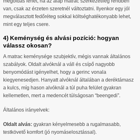
megoldás lehet, ha az alap matrac szerkezetileg rendben
van, csak az érzeten szeretnél változtatni. Ilyenkor egy jól
megválasztott fedőréteg sokkal költséghatékonyabb lehet,
mint egy teljes csere.
4) Keménység és alvási pozíció: hogyan
válassz okosan?
A matrac keménysége szubjektív, mégis vannak általános
szabályok. Oldalt alvóknál a váll és csípő nagyobb
benyomódást igényelhet, hogy a gerinc vonala
kiegyenesedjen. Hanyatt alvóknál általában a deréktámasz
a kulcs, míg hason alvóknál a túl puha felület gyakran
kellemetlen, mert a medencét túlságosan “beengedi”.
Általános irányelvek:
Oldalt alvás:
gyakran kényelmesebb a rugalmasabb,
testkövető komfort (jó nyomáselosztással).