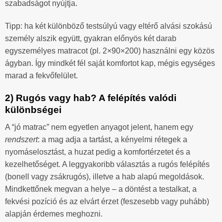
szabadságot nyújtja.
Tipp: ha két különböző testsúlyú vagy eltérő alvási szokású
személy alszik együtt, gyakran előnyös két darab
egyszemélyes matracot (pl. 2×90×200) használni egy közös
ágyban. Így mindkét fél saját komfortot kap, mégis egységes
marad a fekvőfelület.
2) Rugós vagy hab? A felépítés valódi
különbségei
A “jó matrac” nem egyetlen anyagot jelent, hanem egy
rendszert
: a mag adja a tartást, a kényelmi rétegek a
nyomáselosztást, a huzat pedig a komfortérzetet és a
kezelhetőséget. A leggyakoribb választás a rugós felépítés
(bonell vagy zsákrugós), illetve a hab alapú megoldások.
Mindkettőnek megvan a helye – a döntést a testalkat, a
fekvési pozíció és az elvárt érzet (feszesebb vagy puhább)
alapján érdemes meghozni.