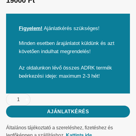
19000
Ft
Figyelem!
Ajánlatkérés szükséges!
Minden esetben árajánlatot küldünk és azt
követően indulhat megrendelés!
Az oldalunkon lévő összes ADRK termék
beérkezési ideje: maximum 2-3 hét!
AJÁNLATKÉRÉS
Általános tájékoztató a szereléshez, fizetéshez és
legfőképpen a szállításhoz.
Kattints ide.