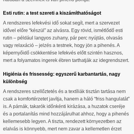
Esti rutin: a test szereti a kiszámíthatóságot
A rendszeres lefekvési idő sokat segít, mert a szervezet
idővel előre “készül” az alvásra. Egy rövid, ismétlődő esti
rutin – például langyos zuhany, pár perc nyújtás, olvasás
vagy relaxáció – jelzés a testnek, hogy jön a pihenés. A
képernyőidő csökkentése lefekvés előtt szintén hasznos,
mert a folyamatos ingerek ébren tarthatják az idegrendszert.
Higiénia és frissesség: egyszerű karbantartás, nagy
különbség
A rendszeres szellőztetés és a textíliák tisztán tartása nem
csak a komfortérzetet javítja, hanem a háló “friss hangulatát”
is. A párnák, takarók időnkénti kirázása, a huzatok cseréje
és a portalanítás mind hozzájárulhat ahhoz, hogy a pihenés
kellemesebb legyen. A tiszta, rendezett környezetben az
elalvás is könnyebb, mert nem zavar a kellemetlen érzet