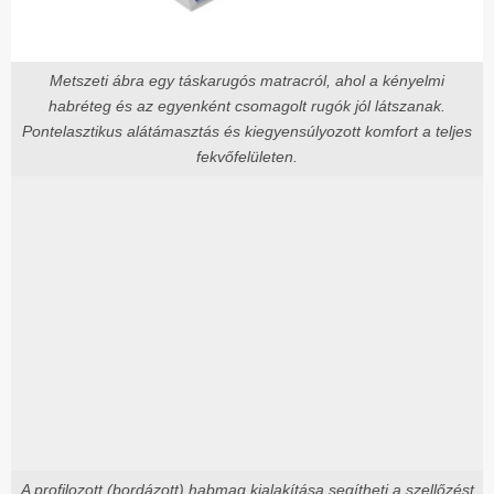
Metszeti ábra egy táskarugós matracról, ahol a kényelmi
habréteg és az egyenként csomagolt rugók jól látszanak.
Pontelasztikus alátámasztás és kiegyensúlyozott komfort a teljes
fekvőfelületen.
A profilozott (bordázott) habmag kialakítása segítheti a szellőzést