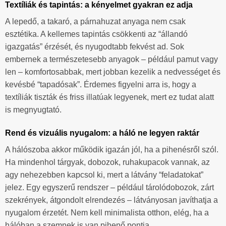
Textíliák és tapintás: a kényelmet gyakran ez adja
A lepedő, a takaró, a párnahuzat anyaga nem csak
esztétika. A kellemes tapintás csökkenti az “állandó
igazgatás” érzését, és nyugodtabb fekvést ad. Sok
embernek a természetesebb anyagok – például pamut vagy
len – komfortosabbak, mert jobban kezelik a nedvességet és
kevésbé “tapadósak”. Érdemes figyelni arra is, hogy a
textíliák tiszták és friss illatúak legyenek, mert ez tudat alatt
is megnyugtató.
Rend és vizuális nyugalom: a háló ne legyen raktár
A hálószoba akkor működik igazán jól, ha a pihenésről szól.
Ha mindenhol tárgyak, dobozok, ruhakupacok vannak, az
agy nehezebben kapcsol ki, mert a látvány “feladatokat”
jelez. Egy egyszerű rendszer – például tárolódobozok, zárt
szekrények, átgondolt elrendezés – látványosan javíthatja a
nyugalom érzetét. Nem kell minimalista otthon, elég, ha a
hálóban a szemnek is van pihenő pontja.