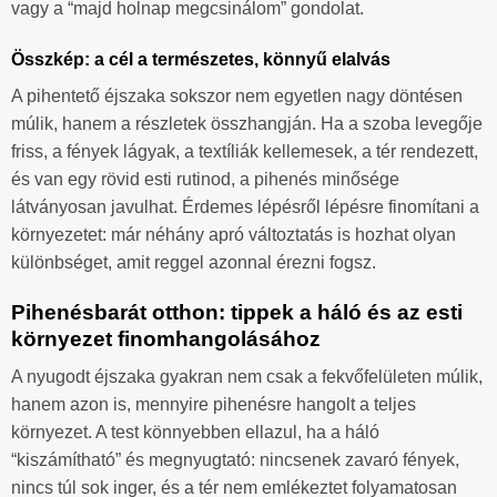
vagy a “majd holnap megcsinálom” gondolat.
Összkép: a cél a természetes, könnyű elalvás
A pihentető éjszaka sokszor nem egyetlen nagy döntésen
múlik, hanem a részletek összhangján. Ha a szoba levegője
friss, a fények lágyak, a textíliák kellemesek, a tér rendezett,
és van egy rövid esti rutinod, a pihenés minősége
látványosan javulhat. Érdemes lépésről lépésre finomítani a
környezetet: már néhány apró változtatás is hozhat olyan
különbséget, amit reggel azonnal érezni fogsz.
Pihenésbarát otthon: tippek a háló és az esti
környezet finomhangolásához
A nyugodt éjszaka gyakran nem csak a fekvőfelületen múlik,
hanem azon is, mennyire pihenésre hangolt a teljes
környezet. A test könnyebben ellazul, ha a háló
“kiszámítható” és megnyugtató: nincsenek zavaró fények,
nincs túl sok inger, és a tér nem emlékeztet folyamatosan