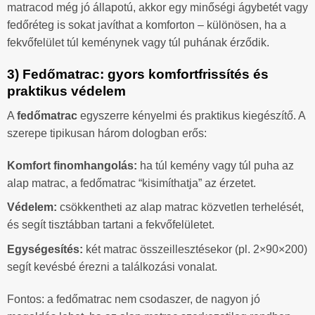
matracod még jó állapotú, akkor egy minőségi ágybetét vagy
fedőréteg is sokat javíthat a komforton – különösen, ha a
fekvőfelület túl keménynek vagy túl puhának érződik.
3) Fedőmatrac: gyors komfortfrissítés és
praktikus védelem
A
fedőmatrac
egyszerre kényelmi és praktikus kiegészítő. A
szerepe tipikusan három dologban erős:
Komfort finomhangolás:
ha túl kemény vagy túl puha az
alap matrac, a fedőmatrac “kisimíthatja” az érzetet.
Védelem:
csökkentheti az alap matrac közvetlen terhelését,
és segít tisztábban tartani a fekvőfelületet.
Egységesítés:
két matrac összeillesztésekor (pl. 2×90×200)
segít kevésbé érezni a találkozási vonalat.
Fontos: a fedőmatrac nem csodaszer, de nagyon jó