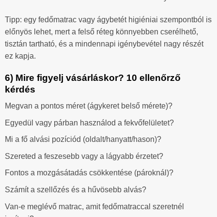
Tipp: egy fedőmatrac vagy ágybetét higiéniai szempontból is
előnyös lehet, mert a felső réteg könnyebben cserélhető,
tisztán tartható, és a mindennapi igénybevétel nagy részét
ez kapja.
6) Mire figyelj vásárláskor? 10 ellenőrző
kérdés
Megvan a pontos méret (ágykeret belső mérete)?
Egyedül vagy párban használod a fekvőfelületet?
Mi a fő alvási pozíciód (oldalt/hanyatt/hason)?
Szereted a feszesebb vagy a lágyabb érzetet?
Fontos a mozgásátadás csökkentése (pároknál)?
Számít a szellőzés és a hűvösebb alvás?
Van-e meglévő matrac, amit fedőmatraccal szeretnél