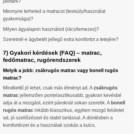
javítani?
Mennyire terheled a matracot (testsúly/használat
gyakorisága)?
Milyen ágyalapon használod (rács/lemezes)?
Szeretnél-e ágybetét jellegű extra komfortot a tetejére?
7) Gyakori kérdések (FAQ) – matrac,
fedőmatrac, rugórendszerek
Melyik a jobb: zsákrugós matrac vagy bonell rugós
matrac?
Mindkettő jó lehet, csak más élményt ad. A
zsákrugós
matrac
jellemzően pontelasztikusabb, gyakran kevésbé
adja át a mozgást, ezért pároknál sokan szeretik. A
bonell
rugós matrac
inkább klasszikus, egyben mozgó felületet
ad, jó szellőzéssel és stabil tartással. A döntésben a
komfortérzet és a használati szokás a kulcs.