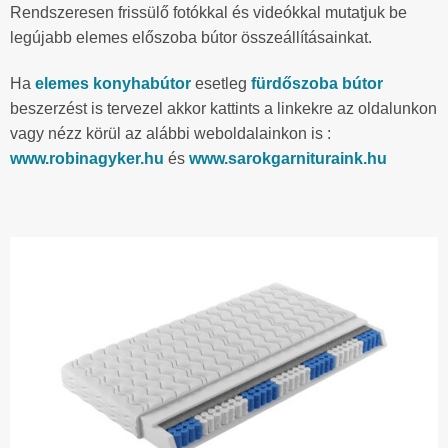
Rendszeresen frissülő fotókkal és videókkal mutatjuk be
legújabb elemes előszoba bútor összeállításainkat.
Ha
elemes konyhabútor
esetleg
fürdőszoba bútor
beszerzést is tervezel akkor kattints a linkekre az oldalunkon
vagy nézz körül az alábbi weboldalainkon is :
www.robinagyker.hu
és
www.sarokgarnituraink.hu