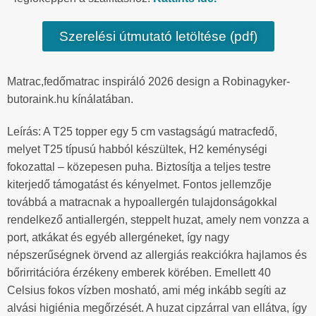
Szerelési útmutató letöltése (pdf)
Matrac,fedőmatrac inspiráló 2026 design a Robinagyker-
butoraink.hu kínálatában.
Leírás: A T25 topper egy 5 cm vastagságú matracfedő,
melyet T25 típusú habból készültek, H2 keménységi
fokozattal – közepesen puha. Biztosítja a teljes testre
kiterjedő támogatást és kényelmet. Fontos jellemzője
továbbá a matracnak a hypoallergén tulajdonságokkal
rendelkező antiallergén, steppelt huzat, amely nem vonzza a
port, atkákat és egyéb allergéneket, így nagy
népszerűségnek örvend az allergiás reakciókra hajlamos és
bőrirritációra érzékeny emberek körében. Emellett 40
Celsius fokos vízben mosható, ami még inkább segíti az
alvási higiénia megőrzését. A huzat cipzárral van ellátva, így