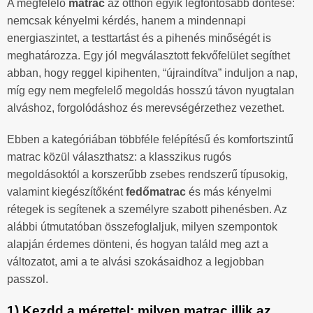
A megfelelő
matrac
az otthon egyik legfontosabb döntése:
nemcsak kényelmi kérdés, hanem a mindennapi
energiaszintet, a testtartást és a pihenés minőségét is
meghatározza. Egy jól megválasztott fekvőfelület segíthet
abban, hogy reggel kipihenten, “újraindítva” induljon a nap,
míg egy nem megfelelő megoldás hosszú távon nyugtalan
alváshoz, forgolódáshoz és merevségérzethez vezethet.
Ebben a kategóriában többféle felépítésű és komfortszintű
matrac közül választhatsz: a klasszikus rugós
megoldásoktól a korszerűbb zsebes rendszerű típusokig,
valamint kiegészítőként
fedőmatrac
és más kényelmi
rétegek is segítenek a személyre szabott pihenésben. Az
alábbi útmutatóban összefoglaljuk, milyen szempontok
alapján érdemes dönteni, és hogyan találd meg azt a
változatot, ami a te alvási szokásaidhoz a legjobban
passzol.
1) Kezdd a mérettel: milyen matrac illik az