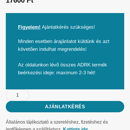
17600
Ft
Figyelem!
Ajánlatkérés szükséges!
Minden esetben árajánlatot küldünk és azt
követően indulhat megrendelés!
Az oldalunkon lévő összes ADRK termék
beérkezési ideje: maximum 2-3 hét!
AJÁNLATKÉRÉS
Általános tájékoztató a szereléshez, fizetéshez és
legfőképpen a szállításhoz.
Kattints ide.