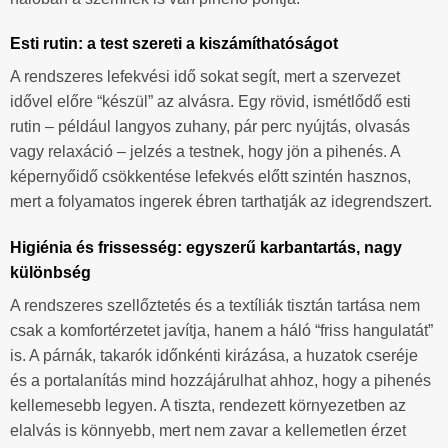
Esti rutin: a test szereti a kiszámíthatóságot
A rendszeres lefekvési idő sokat segít, mert a szervezet
idővel előre “készül” az alvásra. Egy rövid, ismétlődő esti
rutin – például langyos zuhany, pár perc nyújtás, olvasás
vagy relaxáció – jelzés a testnek, hogy jön a pihenés. A
képernyőidő csökkentése lefekvés előtt szintén hasznos,
mert a folyamatos ingerek ébren tarthatják az idegrendszert.
Higiénia és frissesség: egyszerű karbantartás, nagy
különbség
A rendszeres szellőztetés és a textíliák tisztán tartása nem
csak a komfortérzetet javítja, hanem a háló “friss hangulatát”
is. A párnák, takarók időnkénti kirázása, a huzatok cseréje
és a portalanítás mind hozzájárulhat ahhoz, hogy a pihenés
kellemesebb legyen. A tiszta, rendezett környezetben az
elalvás is könnyebb, mert nem zavar a kellemetlen érzet