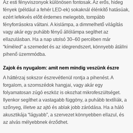
Az esti fényviszonyok különösen fontosak. Az erős, hideg
fények (például a fehér LED-ek) sokaknál élénkítő hatásúak,
ezért lefekvés előtt érdemes melegebb, tompább
fényforrásokra váltani. A kislámpa, a dimmelhető világítás
vagy akár egy puhább fényű állólámpa segíthet az
ellazulásban. Ha a nap utolsó 30–60 percében már
“kíméled” a szemedet és az idegrendszert, könnyebb átállni
pihenő üzemmódba.
Zajok és nyugalom: amit nem mindig veszünk észre
A háttérzaj sokszor észrevétlenül rontja a pihenést. A
forgalom, a szomszédok hangjai, vagy akár egy
folyamatosan zúgó eszköz is okozhat mikrofeszültséget.
Ilyenkor segíthet a vastagabb függöny, a puhább textíliák, a
szőnyeg, illetve az ajtó és ablak jobb záródása. Ha a háló
akusztikája “lágyabb”, a szervezet könnyebben ellazul, és
az alvás mélyebbnek érződhet.