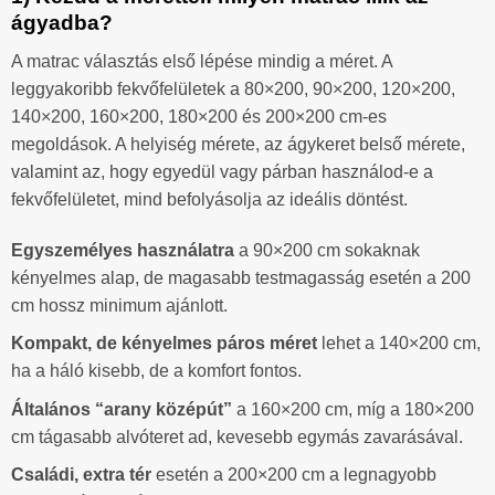
ágyadba?
A matrac választás első lépése mindig a méret. A
leggyakoribb fekvőfelületek a 80×200, 90×200, 120×200,
140×200, 160×200, 180×200 és 200×200 cm-es
megoldások. A helyiség mérete, az ágykeret belső mérete,
valamint az, hogy egyedül vagy párban használod-e a
fekvőfelületet, mind befolyásolja az ideális döntést.
Egyszemélyes használatra
a 90×200 cm sokaknak
kényelmes alap, de magasabb testmagasság esetén a 200
cm hossz minimum ajánlott.
Kompakt, de kényelmes páros méret
lehet a 140×200 cm,
ha a háló kisebb, de a komfort fontos.
Általános “arany középút”
a 160×200 cm, míg a 180×200
cm tágasabb alvóteret ad, kevesebb egymás zavarásával.
Családi, extra tér
esetén a 200×200 cm a legnagyobb