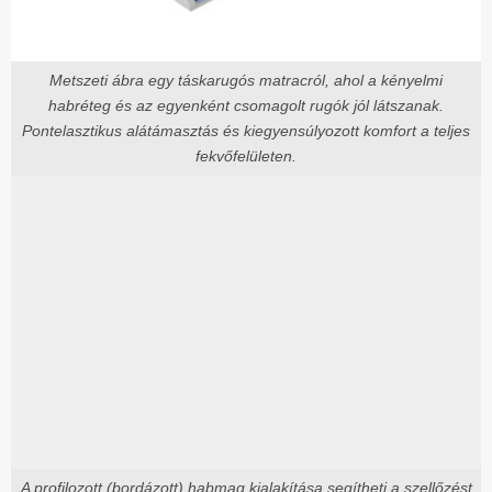
Metszeti ábra egy táskarugós matracról, ahol a kényelmi
habréteg és az egyenként csomagolt rugók jól látszanak.
Pontelasztikus alátámasztás és kiegyensúlyozott komfort a teljes
fekvőfelületen.
A profilozott (bordázott) habmag kialakítása segítheti a szellőzést