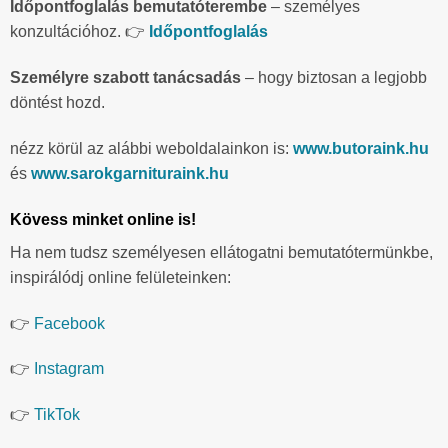
Időpontfoglalás bemutatóterembe
– személyes
konzultációhoz. 👉
Időpontfoglalás
Személyre szabott tanácsadás
– hogy biztosan a legjobb
döntést hozd.
nézz körül az alábbi weboldalainkon is:
www.butoraink.hu
és
www.sarokgarnituraink.hu
Kövess minket online is!
Ha nem tudsz személyesen ellátogatni bemutatótermünkbe,
inspirálódj online felületeinken:
👉
Facebook
👉
Instagram
👉
TikTok