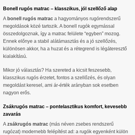
Bonell rugós matrac – klasszikus, jól szellőző alap
A
bonell rugós matrac
a hagyományos rugórendszerű
megoldások közé tartozik. A bonell rugók egymással
összedolgoznak, így a matrac felülete “egyben” mozog.
Ennek előnye a stabil alátámasztás és a jó szellőzés,
különösen akkor, ha a huzat és a rétegrend is légáteresztő
kialakítású.
Mikor jó választás? Ha szereted a kicsit feszesebb,
klasszikus rugós érzetet, fontos a szellőzés, és olyan
megoldást keresel, ami ár-érték arányban sok esetben
nagyon erős.
Zsákrugós matrac – pontelasztikus komfort, kevesebb
zavarás
A
zsákrugós matrac
(más néven zsebes rendszerű
rugózat) modernebb felépítést ad: a rugók egyenként külön