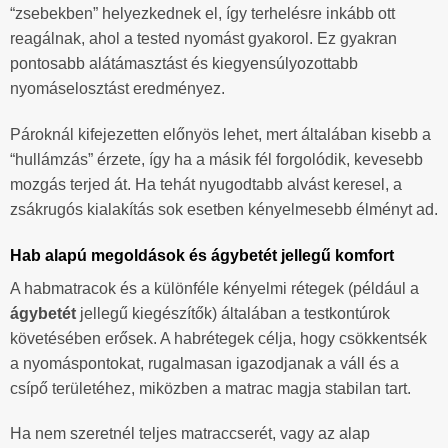
“zsebekben” helyezkednek el, így terhelésre inkább ott
reagálnak, ahol a tested nyomást gyakorol. Ez gyakran
pontosabb alátámasztást és kiegyensúlyozottabb
nyomáselosztást eredményez.
Pároknál kifejezetten előnyös lehet, mert általában kisebb a
“hullámzás” érzete, így ha a másik fél forgolódik, kevesebb
mozgás terjed át. Ha tehát nyugodtabb alvást keresel, a
zsákrugós kialakítás sok esetben kényelmesebb élményt ad.
Hab alapú megoldások és ágybetét jellegű komfort
A habmatracok és a különféle kényelmi rétegek (például a
ágybetét
jellegű kiegészítők) általában a testkontúrok
követésében erősek. A habrétegek célja, hogy csökkentsék
a nyomáspontokat, rugalmasan igazodjanak a váll és a
csípő területéhez, miközben a matrac magja stabilan tart.
Ha nem szeretnél teljes matraccserét, vagy az alap