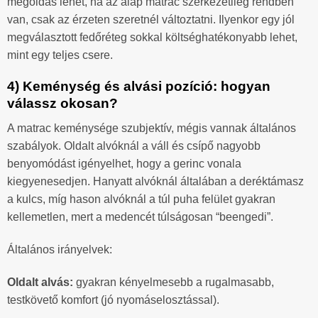
megoldás lehet, ha az alap matrac szerkezetileg rendben
van, csak az érzeten szeretnél változtatni. Ilyenkor egy jól
megválasztott fedőréteg sokkal költséghatékonyabb lehet,
mint egy teljes csere.
4) Keménység és alvási pozíció: hogyan
válassz okosan?
A matrac keménysége szubjektív, mégis vannak általános
szabályok. Oldalt alvóknál a váll és csípő nagyobb
benyomódást igényelhet, hogy a gerinc vonala
kiegyenesedjen. Hanyatt alvóknál általában a deréktámasz
a kulcs, míg hason alvóknál a túl puha felület gyakran
kellemetlen, mert a medencét túlságosan “beengedi”.
Általános irányelvek:
Oldalt alvás:
gyakran kényelmesebb a rugalmasabb,
testkövető komfort (jó nyomáselosztással).