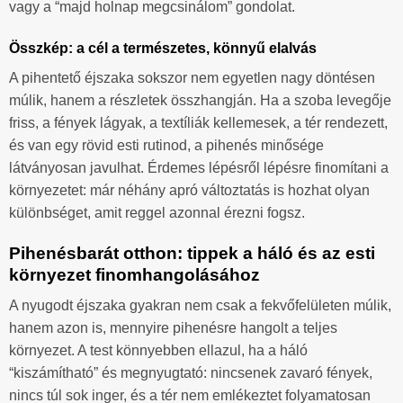
vagy a “majd holnap megcsinálom” gondolat.
Összkép: a cél a természetes, könnyű elalvás
A pihentető éjszaka sokszor nem egyetlen nagy döntésen
múlik, hanem a részletek összhangján. Ha a szoba levegője
friss, a fények lágyak, a textíliák kellemesek, a tér rendezett,
és van egy rövid esti rutinod, a pihenés minősége
látványosan javulhat. Érdemes lépésről lépésre finomítani a
környezetet: már néhány apró változtatás is hozhat olyan
különbséget, amit reggel azonnal érezni fogsz.
Pihenésbarát otthon: tippek a háló és az esti
környezet finomhangolásához
A nyugodt éjszaka gyakran nem csak a fekvőfelületen múlik,
hanem azon is, mennyire pihenésre hangolt a teljes
környezet. A test könnyebben ellazul, ha a háló
“kiszámítható” és megnyugtató: nincsenek zavaró fények,
nincs túl sok inger, és a tér nem emlékeztet folyamatosan