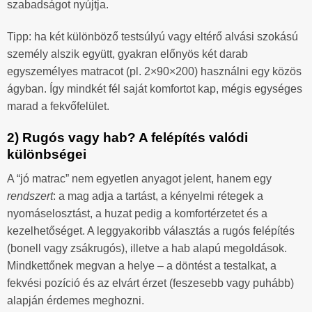
szabadságot nyújtja.
Tipp: ha két különböző testsúlyú vagy eltérő alvási szokású
személy alszik együtt, gyakran előnyös két darab
egyszemélyes matracot (pl. 2×90×200) használni egy közös
ágyban. Így mindkét fél saját komfortot kap, mégis egységes
marad a fekvőfelület.
2) Rugós vagy hab? A felépítés valódi
különbségei
A “jó matrac” nem egyetlen anyagot jelent, hanem egy
rendszert
: a mag adja a tartást, a kényelmi rétegek a
nyomáselosztást, a huzat pedig a komfortérzetet és a
kezelhetőséget. A leggyakoribb választás a rugós felépítés
(bonell vagy zsákrugós), illetve a hab alapú megoldások.
Mindkettőnek megvan a helye – a döntést a testalkat, a
fekvési pozíció és az elvárt érzet (feszesebb vagy puhább)
alapján érdemes meghozni.