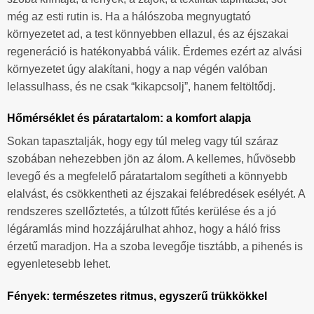
még az esti rutin is. Ha a hálószoba megnyugtató
környezetet ad, a test könnyebben ellazul, és az éjszakai
regeneráció is hatékonyabbá válik. Érdemes ezért az alvási
környezetet úgy alakítani, hogy a nap végén valóban
lelassulhass, és ne csak “kikapcsolj”, hanem feltöltődj.
Hőmérséklet és páratartalom: a komfort alapja
Sokan tapasztalják, hogy egy túl meleg vagy túl száraz
szobában nehezebben jön az álom. A kellemes, hűvösebb
levegő és a megfelelő páratartalom segítheti a könnyebb
elalvást, és csökkentheti az éjszakai felébredések esélyét. A
rendszeres szellőztetés, a túlzott fűtés kerülése és a jó
légáramlás mind hozzájárulhat ahhoz, hogy a háló friss
érzetű maradjon. Ha a szoba levegője tisztább, a pihenés is
egyenletesebb lehet.
Fények: természetes ritmus, egyszerű trükkökkel