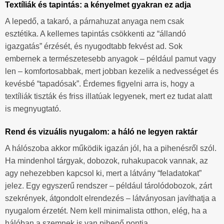
Textíliák és tapintás: a kényelmet gyakran ez adja
A lepedő, a takaró, a párnahuzat anyaga nem csak
esztétika. A kellemes tapintás csökkenti az “állandó
igazgatás” érzését, és nyugodtabb fekvést ad. Sok
embernek a természetesebb anyagok – például pamut vagy
len – komfortosabbak, mert jobban kezelik a nedvességet és
kevésbé “tapadósak”. Érdemes figyelni arra is, hogy a
textíliák tiszták és friss illatúak legyenek, mert ez tudat alatt
is megnyugtató.
Rend és vizuális nyugalom: a háló ne legyen raktár
A hálószoba akkor működik igazán jól, ha a pihenésről szól.
Ha mindenhol tárgyak, dobozok, ruhakupacok vannak, az
agy nehezebben kapcsol ki, mert a látvány “feladatokat”
jelez. Egy egyszerű rendszer – például tárolódobozok, zárt
szekrények, átgondolt elrendezés – látványosan javíthatja a
nyugalom érzetét. Nem kell minimalista otthon, elég, ha a
hálóban a szemnek is van pihenő pontja.