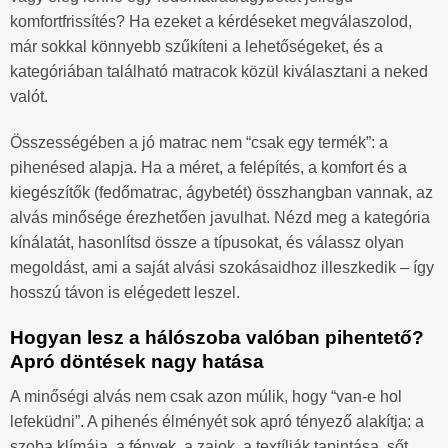
komfortfrissítés? Ha ezeket a kérdéseket megválaszolod,
már sokkal könnyebb szűkíteni a lehetőségeket, és a
kategóriában található matracok közül kiválasztani a neked
valót.
Összességében a jó matrac nem “csak egy termék”: a
pihenésed alapja. Ha a méret, a felépítés, a komfort és a
kiegészítők (fedőmatrac, ágybetét) összhangban vannak, az
alvás minősége érezhetően javulhat. Nézd meg a kategória
kínálatát, hasonlítsd össze a típusokat, és válassz olyan
megoldást, ami a saját alvási szokásaidhoz illeszkedik – így
hosszú távon is elégedett leszel.
Hogyan lesz a hálószoba valóban pihentető?
Apró döntések nagy hatása
A minőségi alvás nem csak azon múlik, hogy “van-e hol
lefeküdni”. A pihenés élményét sok apró tényező alakítja: a
szoba klímája, a fények, a zajok, a textíliák tapintása, sőt