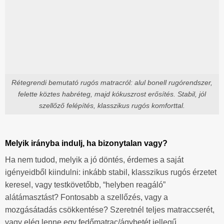
Rétegrendi bemutató rugós matracról: alul bonell rugórendszer,
felette köztes habréteg, majd kókuszrost erősítés. Stabil, jól
szellőző felépítés, klasszikus rugós komforttal.
Melyik irányba indulj, ha bizonytalan vagy?
Ha nem tudod, melyik a jó döntés, érdemes a saját
igényeidből kiindulni: inkább stabil, klasszikus rugós érzetet
keresel, vagy testkövetőbb, “helyben reagáló”
alátámasztást? Fontosabb a szellőzés, vagy a
mozgásátadás csökkentése? Szeretnél teljes matraccserét,
vagy elég lenne egy fedőmatrac/ágybetét jellegű