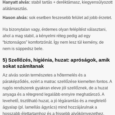
Hanyatt alvás:
stabil tartás + deréktámasz, kiegyensúlyozott
alátámasztás.
Hason alvás:
sok esetben feszesebb felület ad jobb érzetet.
Ha bizonytalan vagy, érdemes olyan felépítést választani,
ahol a mag stabil, a kényelmi réteg pedig ad egy
“biztonságos” komfortzónát. Így nem lesz túl kemény, de
nem is süppedsz bele.
5) Szellőzés, higiénia, huzat: apróságok, amik
sokat számítanak
Az alvás során természetes a hőtermelés és a
páraképződés, ezért a matrac szellőzése kiemelten fontos. A
rugós rendszerek gyakran eleve jól szellőznek, de a huzat
anyaga és a rétegrend legalább ennyire meghatározó. A
levehető, tisztítható huzat, a jó légáramlás és a megfelelő
ágyalap (pl. lamellás ágyrács) mind hozzájárulnak a
hosszabb élettartamhoz és a frissebb alvókörnyezethez.