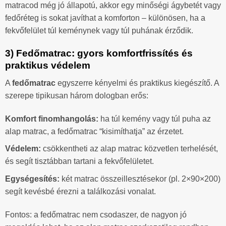
matracod még jó állapotú, akkor egy minőségi ágybetét vagy
fedőréteg is sokat javíthat a komforton – különösen, ha a
fekvőfelület túl keménynek vagy túl puhának érződik.
3) Fedőmatrac: gyors komfortfrissítés és
praktikus védelem
A
fedőmatrac
egyszerre kényelmi és praktikus kiegészítő. A
szerepe tipikusan három dologban erős:
Komfort finomhangolás:
ha túl kemény vagy túl puha az
alap matrac, a fedőmatrac “kisimíthatja” az érzetet.
Védelem:
csökkentheti az alap matrac közvetlen terhelését,
és segít tisztábban tartani a fekvőfelületet.
Egységesítés:
két matrac összeillesztésekor (pl. 2×90×200)
segít kevésbé érezni a találkozási vonalat.
Fontos: a fedőmatrac nem csodaszer, de nagyon jó