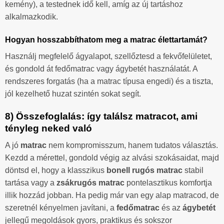
kemény), a testednek idő kell, amíg az új tartáshoz
alkalmazkodik.
Hogyan hosszabbíthatom meg a matrac élettartamát?
Használj megfelelő ágyalapot, szellőztesd a fekvőfelületet,
és gondold át fedőmatrac vagy ágybetét használatát. A
rendszeres forgatás (ha a matrac típusa engedi) és a tiszta,
jól kezelhető huzat szintén sokat segít.
8) Összefoglalás: így találsz matracot, ami
tényleg neked való
A jó
matrac
nem kompromisszum, hanem tudatos választás.
Kezdd a mérettel, gondold végig az alvási szokásaidat, majd
döntsd el, hogy a klasszikus
bonell rugós matrac
stabil
tartása vagy a
zsákrugós matrac
pontelasztikus komfortja
illik hozzád jobban. Ha pedig már van egy alap matracod, de
szeretnél kényelmen javítani, a
fedőmatrac
és az
ágybetét
jellegű megoldások gyors, praktikus és sokszor