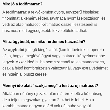
Mire jó a fedőmatrac?
A
fedőmatrac
a fekvőkomfort gyors, egyszerű frissítése:
finomíthat a keménységen, javíthat a nyomáselosztáson, és
védi az alap matracot. Két matrac összeillesztésénél is
hasznos, mert egységesebb fekvőfelületet adhat.
Mi az ágybetét, és mikor érdemes használni?
Az
ágybetét
jellegű kiegészítők (komfortbetétek, topperek)
célja, hogy a meglévő ágyat vagy matracot kényelmesebbé
tegyék. Akkor ideális, ha nem szeretnél teljes matraccserét,
csak a felső komfortérzeten változtatnál, vagy extra védelmet
és higiéniai pluszt keresel.
Mennyi idő alatt “szokja meg” a test az új matracot?
Általában néhány éjszaka után már érezhető a különbség,
de a teljes megszokás gyakran 2–4 hét is lehet. Ha a
korábbi matrac nagyon eltérő volt (túl puha vagy túl