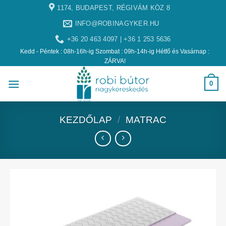
1174, BUDAPEST, RÉGIVÁM KÖZ 8
INFO@ROBINAGYKER.HU
+36 20 463 4097 | +36 1 253 5636
Kedd - Péntek : 08h-16h-ig Szombat : 09h-14h-ig Hétfő és Vasárnap :
ZÁRVA!
0
KEZDŐLAP
/
MATRAC