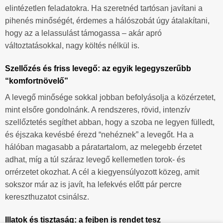
elintézetlen feladatokra. Ha szeretnéd tartósan javítani a
pihenés minőségét, érdemes a hálószobát úgy átalakítani,
hogy az a lelassulást támogassa – akár apró
változtatásokkal, nagy költés nélkül is.
Szellőzés és friss levegő: az egyik legegyszerűbb
“komfortnövelő”
A levegő minősége sokkal jobban befolyásolja a közérzetet,
mint elsőre gondolnánk. A rendszeres, rövid, intenzív
szellőztetés segíthet abban, hogy a szoba ne legyen fülledt,
és éjszaka kevésbé érezd “nehéznek” a levegőt. Ha a
hálóban magasabb a páratartalom, az melegebb érzetet
adhat, míg a túl száraz levegő kellemetlen torok- és
orrérzetet okozhat. A cél a kiegyensúlyozott közeg, amit
sokszor már az is javít, ha lefekvés előtt pár percre
kereszthuzatot csinálsz.
Illatok és tisztaság: a fejben is rendet tesz