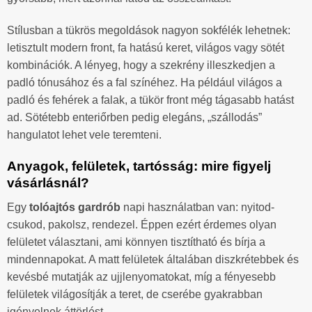
Stílusban a tükrös megoldások nagyon sokfélék lehetnek:
letisztult modern front, fa hatású keret, világos vagy sötét
kombinációk. A lényeg, hogy a szekrény illeszkedjen a
padló tónusához és a fal színéhez. Ha például világos a
padló és fehérek a falak, a tükör front még tágasabb hatást
ad. Sötétebb enteriőrben pedig elegáns, „szállodás”
hangulatot lehet vele teremteni.
Anyagok, felületek, tartósság: mire figyelj
vásárlásnál?
Egy
tolóajtós gardrób
napi használatban van: nyitod-
csukod, pakolsz, rendezel. Éppen ezért érdemes olyan
felületet választani, ami könnyen tisztítható és bírja a
mindennapokat. A matt felületek általában diszkrétebbek és
kevésbé mutatják az ujjlenyomatokat, míg a fényesebb
felületek világosítják a teret, de cserébe gyakrabban
igényelnek áttörlést.