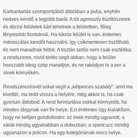
Karbantartás szempontjából általában a puha, enyhén
nedves kendő a legjobb barát. A túl agresszív tisztítószerek
és dörzsi felületek kárt tehetnek a felületben, főleg
fényesebb frontoknál. Ha tükrös felület is van, érdemes
mikroszálas kendőt használni, így csíkmentesen tisztítható,
és nem maradnak foltok. A tisztán tartás nem csak esztétika:
a rendszeres, rövid törlés segít abban, hogy a felület
hosszabb ideig szép maradjon, és ne rakódjon le a por a
sínek környékén.
Rendszerezésnél sokat segít a „kétperces szabály”: amit ma
kivettél, ma tedd vissza a helyére, még akkor is, ha csak
gyorsan átdobod. A rend fenntartása sokkal könnyebb, ha
minden tárgynak van fix helye. Ezt érdemes úgy kialakítani,
hogy ne kelljen gondolkodni: az övek mindig ugyanott, a
sálak mindig ugyanabban a dobozban, a sportcucc mindig
ugyanazon a polcon. Ha egy kategóriának nincs helye,