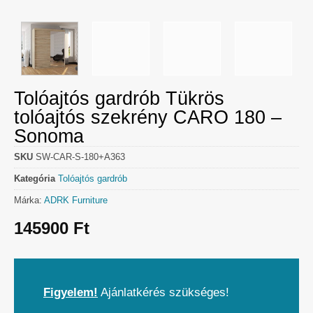
Tolóajtós gardrób Tükrös
tolóajtós szekrény CARO 180 –
Sonoma
SKU
SW-CAR-S-180+A363
Kategória
Tolóajtós gardrób
Márka:
ADRK Furniture
145900
Ft
Figyelem!
Ajánlatkérés szükséges!