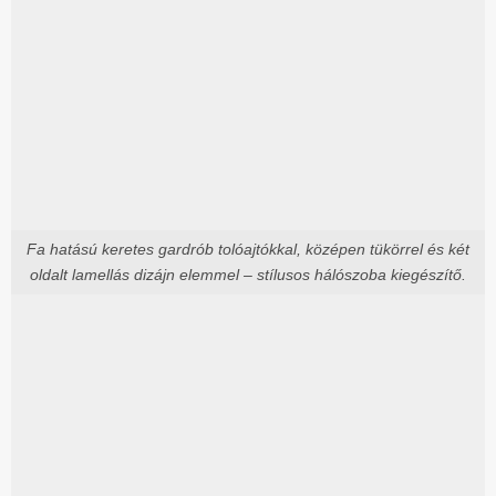
Fa hatású keretes gardrób tolóajtókkal, középen tükörrel és két
oldalt lamellás dizájn elemmel – stílusos hálószoba kiegészítő.