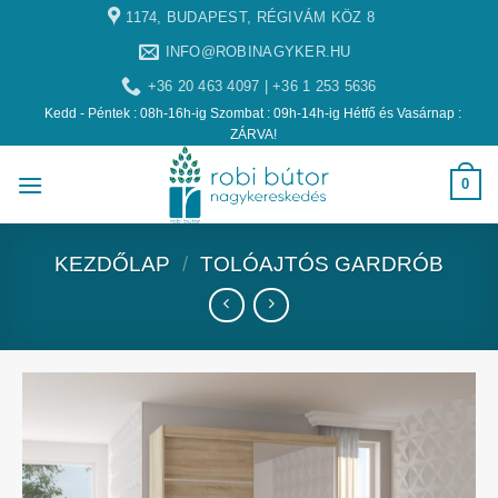
1174, BUDAPEST, RÉGIVÁM KÖZ 8
INFO@ROBINAGYKER.HU
+36 20 463 4097 | +36 1 253 5636
Kedd - Péntek : 08h-16h-ig Szombat : 09h-14h-ig Hétfő és Vasárnap :
ZÁRVA!
0
KEZDŐLAP
/
TOLÓAJTÓS GARDRÓB