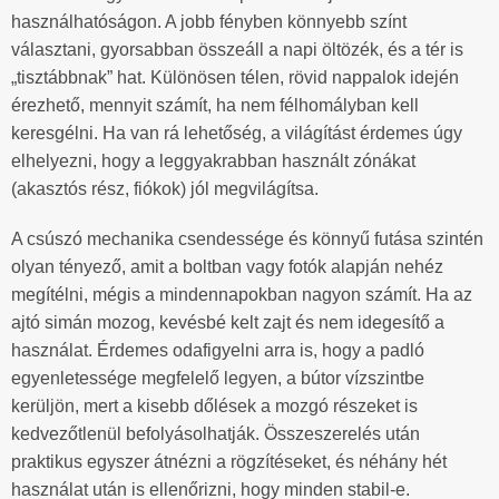
használhatóságon. A jobb fényben könnyebb színt
választani, gyorsabban összeáll a napi öltözék, és a tér is
„tisztábbnak” hat. Különösen télen, rövid nappalok idején
érezhető, mennyit számít, ha nem félhomályban kell
keresgélni. Ha van rá lehetőség, a világítást érdemes úgy
elhelyezni, hogy a leggyakrabban használt zónákat
(akasztós rész, fiókok) jól megvilágítsa.
A csúszó mechanika csendessége és könnyű futása szintén
olyan tényező, amit a boltban vagy fotók alapján nehéz
megítélni, mégis a mindennapokban nagyon számít. Ha az
ajtó simán mozog, kevésbé kelt zajt és nem idegesítő a
használat. Érdemes odafigyelni arra is, hogy a padló
egyenletessége megfelelő legyen, a bútor vízszintbe
kerüljön, mert a kisebb dőlések a mozgó részeket is
kedvezőtlenül befolyásolhatják. Összeszerelés után
praktikus egyszer átnézni a rögzítéseket, és néhány hét
használat után is ellenőrizni, hogy minden stabil-e.