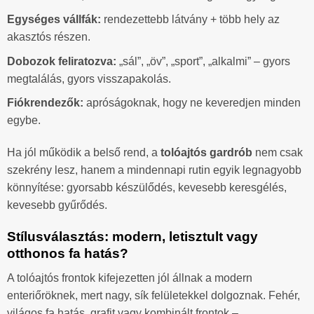
Egységes vállfák:
rendezettebb látvány + több hely az
akasztós részen.
Dobozok feliratozva:
„sál”, „öv”, „sport”, „alkalmi” – gyors
megtalálás, gyors visszapakolás.
Fiókrendezők:
apróságoknak, hogy ne keveredjen minden
egybe.
Ha jól működik a belső rend, a
tolóajtós gardrób
nem csak
szekrény lesz, hanem a mindennapi rutin egyik legnagyobb
könnyítése: gyorsabb készülődés, kevesebb keresgélés,
kevesebb gyűrődés.
Stílusválasztás: modern, letisztult vagy
otthonos fa hatás?
A tolóajtós frontok kifejezetten jól állnak a modern
enteriőröknek, mert nagy, sík felületekkel dolgoznak. Fehér,
világos fa hatás, grafit vagy kombinált frontok –