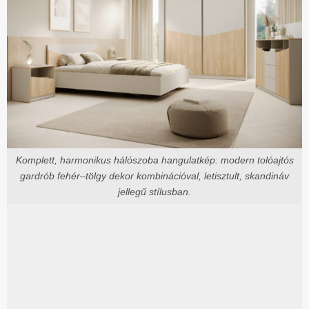
Komplett, harmonikus hálószoba hangulatkép: modern tolóajtós
gardrób fehér–tölgy dekor kombinációval, letisztult, skandináv
jellegű stílusban.