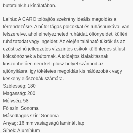
butoraink.hu kínálatában.
Leírás: A CARO tolóajtós szekrény ideális megoldás a
térrendezésre. A bútor tágas polcokkal és ruháshurkával van
felszerelve, ahol elhelyezheted ruháidat, öltönyeidet, kültéri
ruházatodat vagy ingeidet. Az elején található tükrök és az
ezüst színű jellegzetes vízszintes csíkok különleges stílust
kölcsönöznek a bútornak. A tolóajtós kialakításnak
köszönhetően nem kell plusz helyet szánnod az
ajtónyitásra, így tökéletes megoldás kis hálószobák vagy
keskeny előszobák számára.
Szélesség: 180
Magasság: 200
Mélység: 58
Fő szín: Sonoma
Másodlagos szín: Sonoma
Anyag: 16 mm vastagságú laminált lap
Sínek: Alumínium