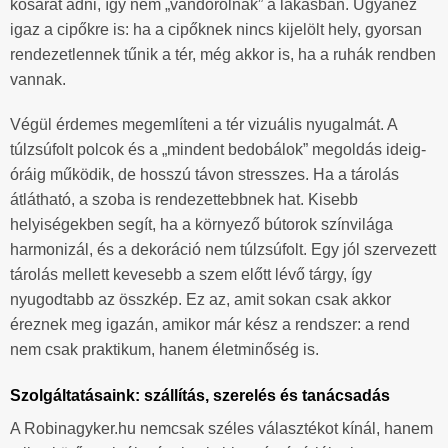
kosarat adni, így nem „vándorolnak” a lakásban. Ugyanez
igaz a cipőkre is: ha a cipőknek nincs kijelölt hely, gyorsan
rendezetlennek tűnik a tér, még akkor is, ha a ruhák rendben
vannak.
Végül érdemes megemlíteni a tér vizuális nyugalmát. A
túlzsúfolt polcok és a „mindent bedobálok” megoldás ideig-
óráig működik, de hosszú távon stresszes. Ha a tárolás
átlátható, a szoba is rendezettebbnek hat. Kisebb
helyiségekben segít, ha a környező bútorok színvilága
harmonizál, és a dekoráció nem túlzsúfolt. Egy jól szervezett
tárolás mellett kevesebb a szem előtt lévő tárgy, így
nyugodtabb az összkép. Ez az, amit sokan csak akkor
éreznek meg igazán, amikor már kész a rendszer: a rend
nem csak praktikum, hanem életminőség is.
Szolgáltatásaink: szállítás, szerelés és tanácsadás
A Robinagyker.hu nemcsak széles választékot kínál, hanem