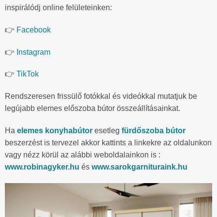
inspirálódj online felületeinken:
👉
Facebook
👉
Instagram
👉
TikTok
Rendszeresen frissülő fotókkal és videókkal mutatjuk be
legújabb elemes előszoba bútor összeállításainkat.
Ha
elemes konyhabútor
esetleg
fürdőszoba bútor
beszerzést is tervezel akkor kattints a linkekre az oldalunkon
vagy nézz körül az alábbi weboldalainkon is :
www.robinagyker.hu
és
www.sarokgarnituraink.hu