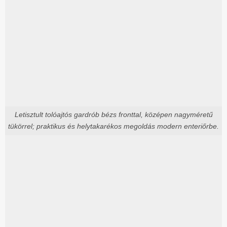
Letisztult tolóajtós gardrób bézs fronttal, középen nagyméretű
tükörrel; praktikus és helytakarékos megoldás modern enteriőrbe.