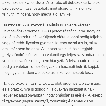
akkor szétesik a rendszer. A feliratozott dobozok és tárolók
ezért sokkal hasznosabbak, mint elsőre tűnik: nem kell
felnyitni mindent, hogy megtaláld, ami kell.
Hasznos trükk a szezonális váltás is. Évente kétszer
(tavasz–ősz) érdemes 20–30 percet rászánni arra, hogy az
aktuális évszak ruhái kerüljenek előre, a többi pedig feljebb
vagy hátrébb. Ilyenkor gyorsan át lehet nézni azt is, mi az,
amit már nem hordasz. A tudatos szelektálás a legjobb
„helyspóroló” módszer: ha valamit egy teljes szezonban nem
vettél elő, valószínűleg nem hiányzik. A felszabaduló helyet
pedig a valóban fontos és gyakran használt holmik kapják
meg, így a mindennapi pakolás is kényelmesebb lesz.
Ha gyerekek is használják a tárolót, érdemes a biztonságra
és a praktikumra is gondolni: a gyakran használt ruháik
legyenek alacsonyabban, hogy önállóan is elérjék. A kisebb
tárgyaknak (sapka, kesztyű, tornazsák) érdemes külön