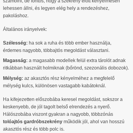
számolni, de fontos, hogy a szekrény előtt kényelmesen
lehessen állni, és legyen elég hely a rendezéshez,
pakoláshoz.
Általános irányelvek:
Szélesség:
ha sok a ruha és több ember használja,
érdemes nagyobb, többajtós megoldást választani.
Magasság:
a magasabb modellek felül extra tárolót adnak
ritkábban használt holmiknak (bőrönd, szezonális dobozok).
Mélység:
az akasztós rész kényelméhez a megfelelő
mélység kulcs, különösen vastagabb kabátoknál.
Ha kifejezetten előszobába keresel megoldást, sokszor a
keskenyebb, de jól tagolt belső elrendezés a nyerő.
Hálószobába viszont gyakran a nagyobb, többzónás
tolóajtós gardróbszekrény
működik jól, ahol van hosszú
akasztós rész és több polc is.