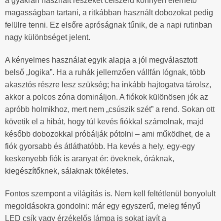
a gyakran használt részeket célszerű könnyen elérhető
magasságban tartani, a ritkábban használt dobozokat pedig
felülre tenni. Ez elsőre apróságnak tűnik, de a napi rutinban
nagy különbséget jelent.
A kényelmes használat egyik alapja a jól megválasztott
belső „logika”. Ha a ruhák jellemzően vállfán lógnak, több
akasztós részre lesz szükség; ha inkább hajtogatva tárolsz,
akkor a polcos zóna domináljon. A fiókok különösen jók az
apróbb holmikhoz, mert nem „csúszik szét” a rend. Sokan ott
követik el a hibát, hogy túl kevés fiókkal számolnak, majd
később dobozokkal próbálják pótolni – ami működhet, de a
fiók gyorsabb és átláthatóbb. Ha kevés a hely, egy-egy
keskenyebb fiók is aranyat ér: öveknek, óráknak,
kiegészítőknek, sálaknak tökéletes.
Fontos szempont a világítás is. Nem kell feltétlenül bonyolult
megoldásokra gondolni: már egy egyszerű, meleg fényű
LED csík vagy érzékelős lámpa is sokat javít a