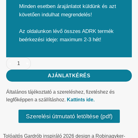
Minden esetben árajánlatot küldünk és azt
követően indulhat megrendelés!
Az oldalunkon lévő összes ADRK termék
beérkezési ideje: maximum 2-3 hét!
AJÁNLATKÉRÉS
Általános tájékoztató a szereléshez, fizetéshez és
legfőképpen a szállításhoz.
Kattints ide.
Szerelési útmutató letöltése (pdf)
Tolóajtós Gardrób inspiráló 2026 design a Robinagyker-