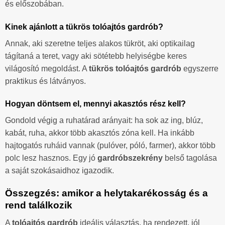
és előszobában.
Kinek ajánlott a tükrös tolóajtós gardrób?
Annak, aki szeretne teljes alakos tükröt, aki optikailag
tágítaná a teret, vagy aki sötétebb helyiségbe keres
világosító megoldást. A
tükrös tolóajtós gardrób
egyszerre
praktikus és látványos.
Hogyan döntsem el, mennyi akasztós rész kell?
Gondold végig a ruhatárad arányait: ha sok az ing, blúz,
kabát, ruha, akkor több akasztós zóna kell. Ha inkább
hajtogatós ruháid vannak (pulóver, póló, farmer), akkor több
polc lesz hasznos. Egy jó
gardróbszekrény
belső tagolása
a saját szokásaidhoz igazodik.
Összegzés: amikor a helytakarékosság és a
rend találkozik
A
tolóajtós gardrób
ideális választás, ha rendezett, jól