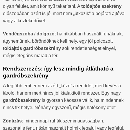
olyan felület, amit könnyű takarítani. A
tolóajtós szekrény
előszobában azért is jó, mert nem „ütközik” a bejárati ajtóval
vagy a közlekedővel.
Vendégszoba / dolgozó:
ha ritkábban használt ruháknak,
ágyneműnek, bőröndöknek kell hely, egy jól polcozott
tolóajtós gardróbszekrény
sok rendetlenséget elnyel,
mégis elegáns marad a tér.
Rendszerezés: így lesz mindig átlátható a
gardróbszekrény
A legtöbb ember nem azért „küzd” a renddel, mert kevés a
tároló, hanem mert nincs jól kialakított rendszer. Egy nagy
gardróbszekrény
is gyorsan káosszá válik, ha mindennek
nincs fix helye. Néhány egyszerű, mégis hatékony ötlet:
Zónázás:
mindennapi ruhák szemmagasságban,
szezonális fent, ritkán használt holmik legalul vagy legfelül.