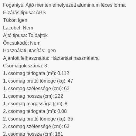
Fogantyú: Ajtó mentén elhelyezett alumínium léces forma
Élzárás típusa: ABS
Tükör: Igen
Lacobel: Nem
Ajtó típusa: Tolóajtók
Öncsukódó: Nem
Használati utasítás: Igen
Ajánlott felhasználás: Háztartási használatra
Csomagok száma: 3
1. csomag térfogata (m³): 0.112
1. csomag bruttó tömege (kg): 47
1. csomag szélessége (cm): 63
1. csomag hossza (cm): 222
1. csomag magassága (cm): 8
2. csomag térfogata (m³): 0.08
2. csomag bruttó tömege (kg): 35
2. csomag szélessége (cm): 63
2. csomag hossza (cm): 181