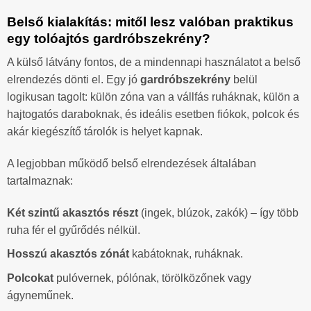
Belső kialakítás: mitől lesz valóban praktikus
egy tolóajtós gardróbszekrény?
A külső látvány fontos, de a mindennapi használatot a belső
elrendezés dönti el. Egy jó
gardróbszekrény
belül
logikusan tagolt: külön zóna van a vállfás ruháknak, külön a
hajtogatós daraboknak, és ideális esetben fiókok, polcok és
akár kiegészítő tárolók is helyet kapnak.
A legjobban működő belső elrendezések általában
tartalmaznak:
Két szintű akasztós részt
(ingek, blúzok, zakók) – így több
ruha fér el gyűrődés nélkül.
Hosszú akasztós zónát
kabátoknak, ruháknak.
Polcokat
pulóvernek, pólónak, törölközőnek vagy
ágyneműnek.