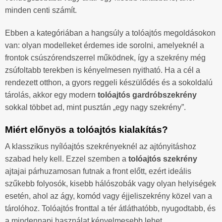
minden centi számít.
Ebben a kategóriában a hangsúly a tolóajtós megoldásokon
van: olyan modelleket érdemes ide sorolni, amelyeknél a
frontok csúszórendszerrel működnek, így a szekrény még
zsúfoltabb terekben is kényelmesen nyitható. Ha a cél a
rendezett otthon, a gyors reggeli készülődés és a sokoldalú
tárolás, akkor egy modern
tolóajtós gardróbszekrény
sokkal többet ad, mint pusztán „egy nagy szekrény”.
Miért előnyös a tolóajtós kialakítás?
A klasszikus nyílóajtós szekrényeknél az ajtónyitáshoz
szabad hely kell. Ezzel szemben a
tolóajtós szekrény
ajtajai párhuzamosan futnak a front előtt, ezért ideális
szűkebb folyosók, kisebb hálószobák vagy olyan helyiségek
esetén, ahol az ágy, komód vagy éjjeliszekrény közel van a
tárolóhoz. Tolóajtós fronttal a tér átláthatóbb, nyugodtabb, és
a mindennapi használat kényelmesebb lehet.