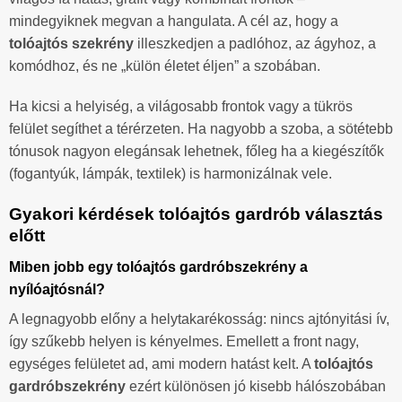
mindegyiknek megvan a hangulata. A cél az, hogy a
tolóajtós szekrény
illeszkedjen a padlóhoz, az ágyhoz, a
komódhoz, és ne „külön életet éljen” a szobában.
Ha kicsi a helyiség, a világosabb frontok vagy a tükrös
felület segíthet a térérzeten. Ha nagyobb a szoba, a sötétebb
tónusok nagyon elegánsak lehetnek, főleg ha a kiegészítők
(fogantyúk, lámpák, textilek) is harmonizálnak vele.
Gyakori kérdések tolóajtós gardrób választás
előtt
Miben jobb egy tolóajtós gardróbszekrény a
nyílóajtósnál?
A legnagyobb előny a helytakarékosság: nincs ajtónyitási ív,
így szűkebb helyen is kényelmes. Emellett a front nagy,
egységes felületet ad, ami modern hatást kelt. A
tolóajtós
gardróbszekrény
ezért különösen jó kisebb hálószobában