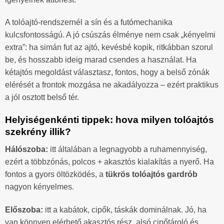
A tolóajtó-rendszernél a sín és a futómechanika
kulcsfontosságú. A jó csúszás élménye nem csak „kényelmi
extra”: ha simán fut az ajtó, kevésbé kopik, ritkábban szorul
be, és hosszabb ideig marad csendes a használat. Ha
kétajtós megoldást választasz, fontos, hogy a belső zónák
elérését a frontok mozgása ne akadályozza – ezért praktikus
a jól osztott belső tér.
Helyiségenkénti tippek: hova milyen tolóajtós
szekrény illik?
Hálószoba:
itt általában a legnagyobb a ruhamennyiség,
ezért a többzónás, polcos + akasztós kialakítás a nyerő. Ha
fontos a gyors öltözködés, a
tükrös tolóajtós gardrób
nagyon kényelmes.
Előszoba:
itt a kabátok, cipők, táskák dominálnak. Jó, ha
van könnyen elérhető akasztós rész, alsó cipőtároló és