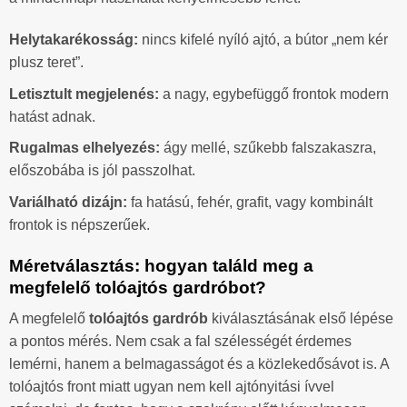
Helytakarékosság:
nincs kifelé nyíló ajtó, a bútor „nem kér
plusz teret”.
Letisztult megjelenés:
a nagy, egybefüggő frontok modern
hatást adnak.
Rugalmas elhelyezés:
ágy mellé, szűkebb falszakaszra,
előszobába is jól passzolhat.
Variálható dizájn:
fa hatású, fehér, grafit, vagy kombinált
frontok is népszerűek.
Méretválasztás: hogyan találd meg a
megfelelő tolóajtós gardróbot?
A megfelelő
tolóajtós gardrób
kiválasztásának első lépése
a pontos mérés. Nem csak a fal szélességét érdemes
lemérni, hanem a belmagasságot és a közlekedősávot is. A
tolóajtós front miatt ugyan nem kell ajtónyitási ívvel