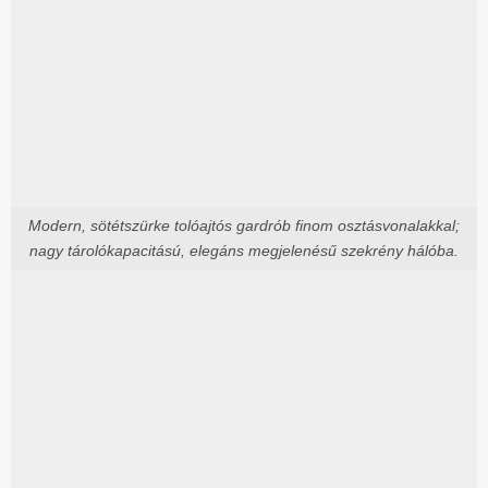
Modern, sötétszürke tolóajtós gardrób finom osztásvonalakkal;
nagy tárolókapacitású, elegáns megjelenésű szekrény hálóba.