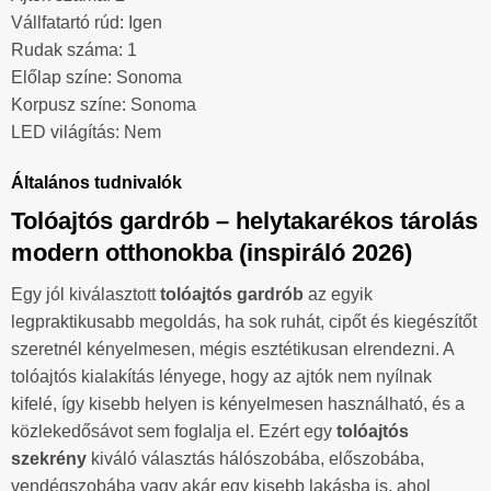
Vállfatartó rúd: Igen
Rudak száma: 1
Előlap színe: Sonoma
Korpusz színe: Sonoma
LED világítás: Nem
Általános tudnivalók
Tolóajtós gardrób – helytakarékos tárolás
modern otthonokba (inspiráló 2026)
Egy jól kiválasztott
tolóajtós gardrób
az egyik
legpraktikusabb megoldás, ha sok ruhát, cipőt és kiegészítőt
szeretnél kényelmesen, mégis esztétikusan elrendezni. A
tolóajtós kialakítás lényege, hogy az ajtók nem nyílnak
kifelé, így kisebb helyen is kényelmesen használható, és a
közlekedősávot sem foglalja el. Ezért egy
tolóajtós
szekrény
kiváló választás hálószobába, előszobába,
vendégszobába vagy akár egy kisebb lakásba is, ahol