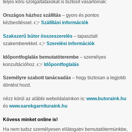
teljes körű szolgáltatásokat is biztosít vásárlóinak:
Országos házhoz szállítás
– gyors és pontos
kézbesítéssel. 👉
Szállítási információk
Szakszerű bútor összeszerelés
– tapasztalt
szakemberekkel. 👉
Szerelési információk
Időpontfoglalás bemutatóterembe
– személyes
konzultációhoz. 👉
Időpontfoglalás
Személyre szabott tanácsadás
– hogy biztosan a legjobb
döntést hozd.
nézz körül az alábbi weboldalainkon is:
www.butoraink.hu
és
www.sarokgarnituraink.hu
Kövess minket online is!
Ha nem tudsz személyesen ellátogatni bemutatótermünkbe,