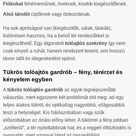
Fiókokat
fehérneműnek, öveknek, kisebb kiegészítőknek.
Alsó tárolót
cipőknek vagy dobozoknak.
Ha sok apróságod van (kiegészítők, sálak, táskák),
különösen hasznos, ha a belső tér rendezőkkel is
kiegészíthető. Egy átgondolt
tolóajtós szekrény
így nem
csak elnyeli a ruhát, hanem rendszert teremt, ami hosszú
távon időt és idegeskedést spórol.
Tükrös tolóajtós gardrób – fény, térérzet és
kényelem egyben
A
tükrös tolóajtós gardrób
az egyik legnépszerűbb
választás, mert egyszerre két problémát old meg: ad egy
teljes alakos tükröt, és optikailag nagyobbá, világosabbá
teszi a helyiséget. Kis hálószobában vagy szűk
előszobában ez óriási előny lehet. A tükörrel a fény jobban
„szétterül”, a tér nyitottabbnak hat, és a reggeli öltözködés is
gyorsabb, mert azonnal látod az összeállítást.