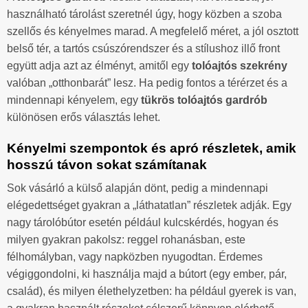
használható tárolást szeretnél úgy, hogy közben a szoba
szellős és kényelmes marad. A megfelelő méret, a jól osztott
belső tér, a tartós csúszórendszer és a stílushoz illő front
együtt adja azt az élményt, amitől egy
tolóajtós szekrény
valóban „otthonbarát” lesz. Ha pedig fontos a térérzet és a
mindennapi kényelem, egy
tükrös tolóajtós gardrób
különösen erős választás lehet.
Kényelmi szempontok és apró részletek, amik
hosszú távon sokat számítanak
Sok vásárló a külső alapján dönt, pedig a mindennapi
elégedettséget gyakran a „láthatatlan” részletek adják. Egy
nagy tárolóbútor esetén például kulcskérdés, hogyan és
milyen gyakran pakolsz: reggel rohanásban, este
félhomályban, vagy napközben nyugodtan. Érdemes
végiggondolni, ki használja majd a bútort (egy ember, pár,
család), és milyen élethelyzetben: ha például gyerek is van,