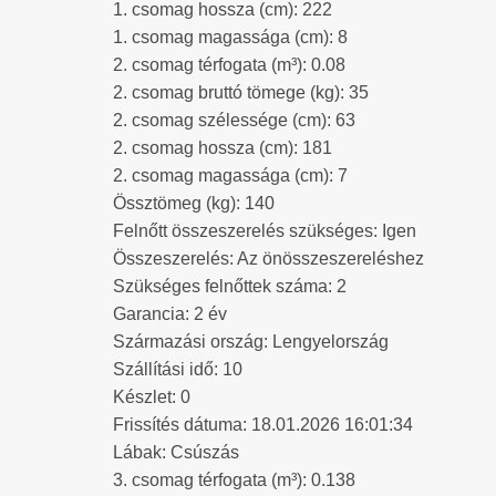
1. csomag hossza (cm): 222
1. csomag magassága (cm): 8
2. csomag térfogata (m³): 0.08
2. csomag bruttó tömege (kg): 35
2. csomag szélessége (cm): 63
2. csomag hossza (cm): 181
2. csomag magassága (cm): 7
Össztömeg (kg): 140
Felnőtt összeszerelés szükséges: Igen
Összeszerelés: Az önösszeszereléshez
Szükséges felnőttek száma: 2
Garancia: 2 év
Származási ország: Lengyelország
Szállítási idő: 10
Készlet: 0
Frissítés dátuma: 18.01.2026 16:01:34
Lábak: Csúszás
3. csomag térfogata (m³): 0.138