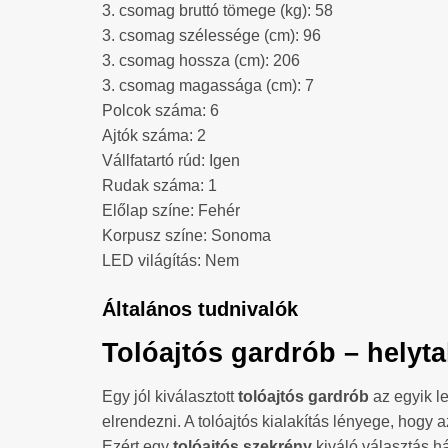
3. csomag bruttó tömege (kg): 58
3. csomag szélessége (cm): 96
3. csomag hossza (cm): 206
3. csomag magassága (cm): 7
Polcok száma: 6
Ajtók száma: 2
Vállfatartó rúd: Igen
Rudak száma: 1
Előlap színe: Fehér
Korpusz színe: Sonoma
LED világítás: Nem
Általános tudnivalók
Tolóajtós gardrób – helyt
Egy jól kiválasztott
tolóajtós gardrób
az egyik l
elrendezni. A tolóajtós kialakítás lényege, hogy 
Ezért egy
tolóajtós szekrény
kiváló választás h