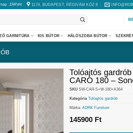
1174, BUDAPEST, RÉGIVÁM KÖZ 8
INFO@ROB
árnap : ZÁRVA!
B
ZŐ GARNITÚRA
KIS BÚTOR
HÁLÓSZOBA BÚTOR
SZEKRÉ
RÓB
Tolóajtós gardrób
CARO 180 – So
SKU
SW-CAR-S+W-180+A364
Kategória
Tolóajtós gardrób
Márka:
ADRK Furniture
145900
Ft