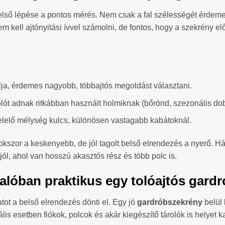
első lépése a pontos mérés. Nem csak a fal szélességét érdem
nem kell ajtónyitási ívvel számolni, de fontos, hogy a szekrény e
ja, érdemes nagyobb, többajtós megoldást választani.
lót adnak ritkábban használt holmiknak (bőrönd, szezonális do
lelő mélység kulcs, különösen vastagabb kabátoknál.
okszor a keskenyebb, de jól tagolt belső elrendezés a nyerő. 
ól, ahol van hosszú akasztós rész és több polc is.
 valóban praktikus egy tolóajtós gar
tot a belső elrendezés dönti el. Egy jó
gardróbszekrény
belül 
is esetben fiókok, polcok és akár kiegészítő tárolók is helyet 