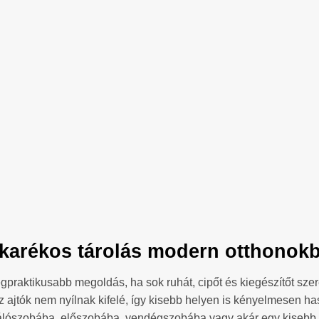
akarékos tárolás modern otthonokba
egpraktikusabb megoldás, ha sok ruhát, cipőt és kiegészítőt sz
az ajtók nem nyílnak kifelé, így kisebb helyen is kényelmesen ha
álószobába, előszobába, vendégszobába vagy akár egy kisebb l