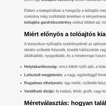
Ebben a kategóriában a hangsúly a tolóajtós me
szekrény még zsúfoltabb terekben is kényelmesen 
tolóajtós gardróbszekrény
sokkal többet ad, mi
Miért előnyös a tolóajtós kia
A klasszikus nyílóajtós szekrényeknél az ajtóny
ideális szűkebb folyosók, kisebb hálószobák vagy 
átláthatóbb, nyugodtabb, és a mindennapi haszn
Helytakarékosság:
nincs kifelé nyíló ajtó, a búto
Letisztult megjelenés:
a nagy, egybefüggő front
Rugalmas elhelyezés:
ágy mellé, szűkebb falsz
Variálható dizájn:
fa hatású, fehér, grafit, vagy 
Méretválasztás: hogyan talá