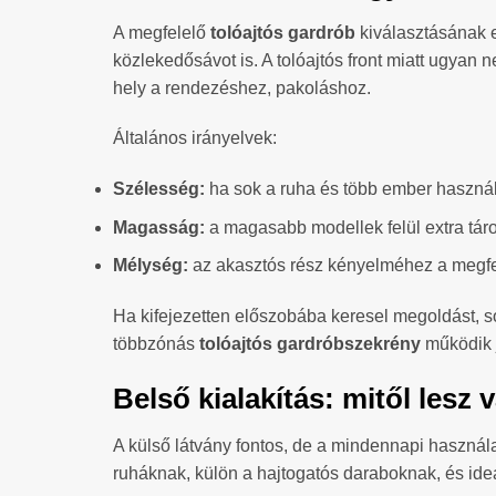
A megfelelő
tolóajtós gardrób
kiválasztásának 
közlekedősávot is. A tolóajtós front miatt ugyan 
hely a rendezéshez, pakoláshoz.
Általános irányelvek:
Szélesség:
ha sok a ruha és több ember használ
Magasság:
a magasabb modellek felül extra táro
Mélység:
az akasztós rész kényelméhez a megfe
Ha kifejezetten előszobába keresel megoldást, s
többzónás
tolóajtós gardróbszekrény
működik j
Belső kialakítás: mitől lesz
A külső látvány fontos, de a mindennapi használa
ruháknak, külön a hajtogatós daraboknak, és ideál