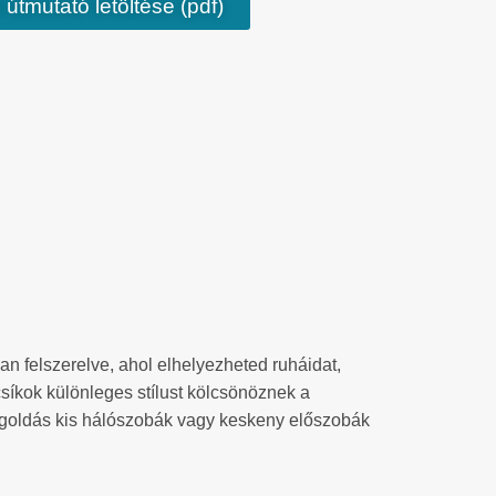
 útmutató letöltése (pdf)
an felszerelve, ahol elhelyezheted ruháidat,
 csíkok különleges stílust kölcsönöznek a
 megoldás kis hálószobák vagy keskeny előszobák