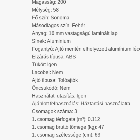
Magasság: 200
Mélység: 58
Fő szín: Sonoma
Másodlagos szín: Fehér
Anyag: 16 mm vastagságú laminált lap
Sínek: Alumínium
Fogantyú: Ajtó mentén elhelyezett alumínium léc
Élzárás típusa: ABS
Tükör: Igen
Lacobel: Nem
Ajtó típusa: Tolóajtók
Öncsukódó: Nem
Használati utasítás: Igen
Ajánlott felhasználás: Háztartási használatra
Csomagok száma: 3
1. csomag térfogata (m³): 0.112
1. csomag bruttó tömege (kg): 47
1. csomag szélessége (cm): 63