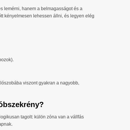
es lemérni, hanem a belmagasságot és a
lőtt kényelmesen lehessen állni, és legyen elég
bozok).
Hálószobába viszont gyakran a nagyobb,
dróbszekrény?
logikusan tagolt: külön zóna van a vállfás
kapnak.