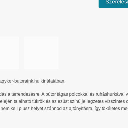
Szerelési
agyker-butoraink.hu kínálatában.
ás a térrendezésre. A bútor tágas polcokkal és ruháshurkával v
 elején található tükrök és az ezüst színű jellegzetes vízszintes
n nem kell plusz helyet szánnod az ajtónyitásra, így tökéletes