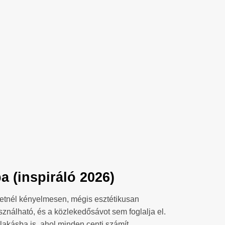
 (inspiráló 2026)
eretnél kényelmesen, mégis esztétikusan
sználható, és a közlekedősávot sem foglalja el.
akásba is, ahol minden centi számít.