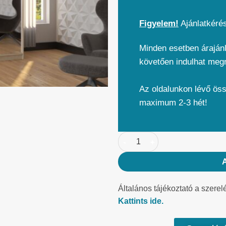
Figyelem!
Ajánlatkéré
Minden esetben árajánl
követően indulhat meg
Az oldalunkon lévő ös
maximum 2-3 hét!
Általános tájékoztató a szerel
Kattints ide.