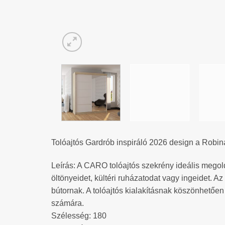
Tolóajtós Gardrób inspiráló 2026 design a Robin
Leírás: A CARO tolóajtós szekrény ideális megold
öltönyeidet, kültéri ruházatodat vagy ingeidet. Az
bútornak. A tolóajtós kialakításnak köszönhetőe
számára.
Szélesség: 180