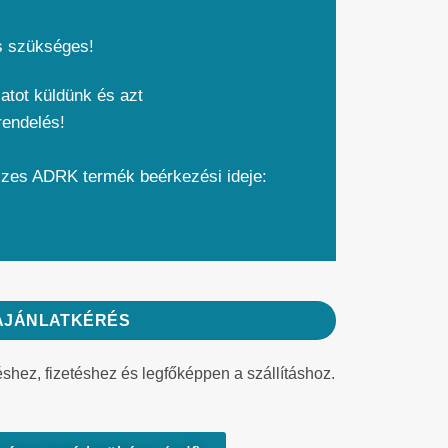
s szükséges!
atot küldünk és azt
rendelés!
szes ADRK termék beérkezési ideje:
AJÁNLATKÉRÉS
éshez, fizetéshez és legfőképpen a szállításhoz.