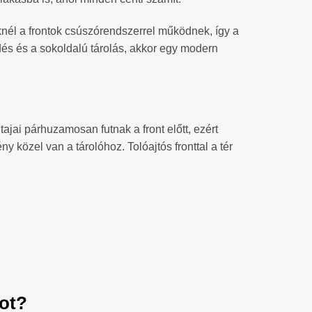
nél a frontok csúszórendszerrel működnek, így a
dés és a sokoldalú tárolás, akkor egy modern
tajai párhuzamosan futnak a front előtt, ezért
 közel van a tárolóhoz. Tolóajtós fronttal a tér
bot?