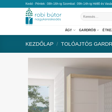
Kedd - Péntek : 08h-16h-ig Szombat : 09h-14h-ig Hétfő és Vas
ÁGY
GARDRÓB
ÉTKE
KEZDŐLAP
/
TOLÓAJTÓS GARD