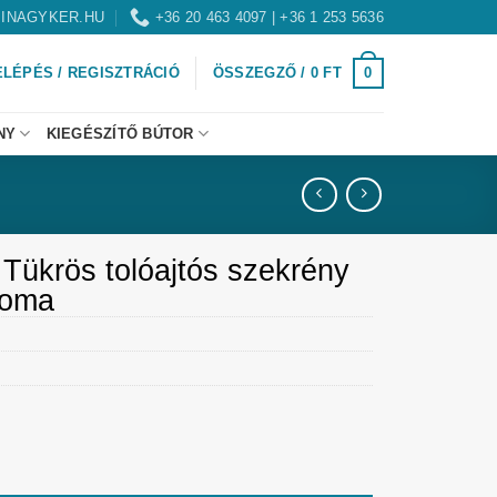
INAGYKER.HU
+36 20 463 4097 | +36 1 253 5636
0
ELÉPÉS / REGISZTRÁCIÓ
ÖSSZEGZŐ /
0
FT
NY
KIEGÉSZÍTŐ BÚTOR
 Tükrös tolóajtós szekrény
noma