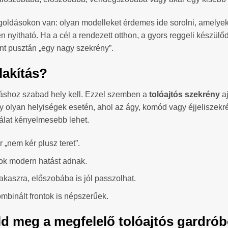
goldásokon van: olyan modelleket érdemes ide sorolni, amelyek
nyitható. Ha a cél a rendezett otthon, a gyors reggeli készülő
nt pusztán „egy nagy szekrény”.
lakítás?
itáshoz szabad hely kell. Ezzel szemben a
tolóajtós szekrény
aj
olyan helyiségek esetén, ahol az ágy, komód vagy éjjeliszekrény
álat kényelmesebb lehet.
r „nem kér plusz teret”.
ok modern hatást adnak.
akaszra, előszobába is jól passzolhat.
kombinált frontok is népszerűek.
ld meg a megfelelő tolóajtós gardró