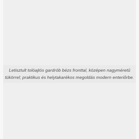
Letisztult tolóajtós gardrób bézs fronttal, középen nagyméretű
tükörrel; praktikus és helytakarékos megoldás modern enteriőrbe.