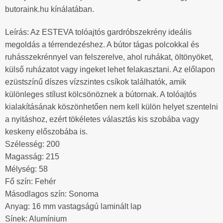
butoraink.hu kínálatában.
Leírás: Az ESTEVA tolóajtós gardróbszekrény ideális
megoldás a térrendezéshez. A bútor tágas polcokkal és
ruhásszekrénnyel van felszerelve, ahol ruhákat, öltönyöket,
külső ruházatot vagy ingeket lehet felakasztani. Az előlapon
ezüstszínű díszes vízszintes csíkok találhatók, amik
különleges stílust kölcsönöznek a bútornak. A tolóajtós
kialakításának köszönhetően nem kell külön helyet szentelni
a nyitáshoz, ezért tökéletes választás kis szobába vagy
keskeny előszobába is.
Szélesség: 200
Magasság: 215
Mélység: 58
Fő szín: Fehér
Másodlagos szín: Sonoma
Anyag: 16 mm vastagságú laminált lap
Sínek: Alumínium