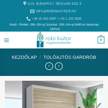
1174, BUDAPEST, RÉGIVÁM KÖZ 8
INFO@ROBINAGYKER.HU
+36 20 463 4097 | +36 1 253 5636
Kedd - Péntek : 08h-16h-ig Szombat : 09h-14h-ig Hétfő és Vasárnap :
ZÁRVA!
0
KEZDŐLAP
/
TOLÓAJTÓS GARDRÓB