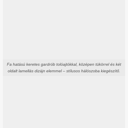
Fa hatású keretes gardrób tolóajtókkal, középen tükörrel és két
oldalt lamellás dizájn elemmel – stílusos hálószoba kiegészítő.