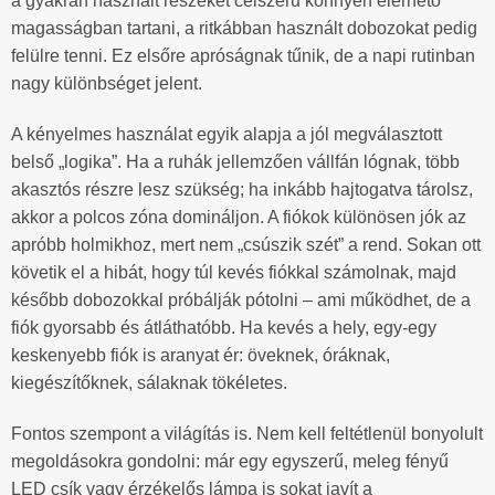
a gyakran használt részeket célszerű könnyen elérhető
magasságban tartani, a ritkábban használt dobozokat pedig
felülre tenni. Ez elsőre apróságnak tűnik, de a napi rutinban
nagy különbséget jelent.
A kényelmes használat egyik alapja a jól megválasztott
belső „logika”. Ha a ruhák jellemzően vállfán lógnak, több
akasztós részre lesz szükség; ha inkább hajtogatva tárolsz,
akkor a polcos zóna domináljon. A fiókok különösen jók az
apróbb holmikhoz, mert nem „csúszik szét” a rend. Sokan ott
követik el a hibát, hogy túl kevés fiókkal számolnak, majd
később dobozokkal próbálják pótolni – ami működhet, de a
fiók gyorsabb és átláthatóbb. Ha kevés a hely, egy-egy
keskenyebb fiók is aranyat ér: öveknek, óráknak,
kiegészítőknek, sálaknak tökéletes.
Fontos szempont a világítás is. Nem kell feltétlenül bonyolult
megoldásokra gondolni: már egy egyszerű, meleg fényű
LED csík vagy érzékelős lámpa is sokat javít a