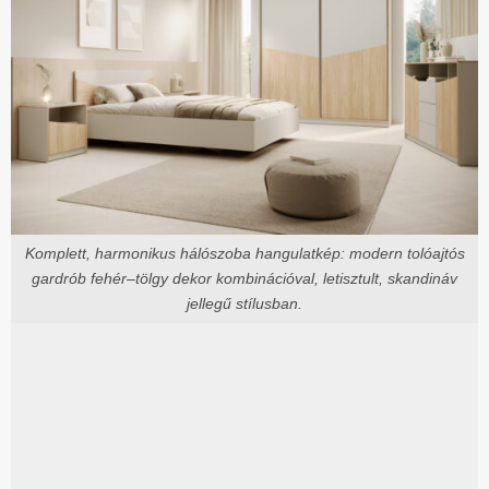
Komplett, harmonikus hálószoba hangulatkép: modern tolóajtós
gardrób fehér–tölgy dekor kombinációval, letisztult, skandináv
jellegű stílusban.