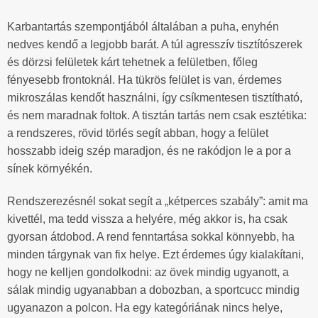
Karbantartás szempontjából általában a puha, enyhén
nedves kendő a legjobb barát. A túl agresszív tisztítószerek
és dörzsi felületek kárt tehetnek a felületben, főleg
fényesebb frontoknál. Ha tükrös felület is van, érdemes
mikroszálas kendőt használni, így csíkmentesen tisztítható,
és nem maradnak foltok. A tisztán tartás nem csak esztétika:
a rendszeres, rövid törlés segít abban, hogy a felület
hosszabb ideig szép maradjon, és ne rakódjon le a por a
sínek környékén.
Rendszerezésnél sokat segít a „kétperces szabály”: amit ma
kivettél, ma tedd vissza a helyére, még akkor is, ha csak
gyorsan átdobod. A rend fenntartása sokkal könnyebb, ha
minden tárgynak van fix helye. Ezt érdemes úgy kialakítani,
hogy ne kelljen gondolkodni: az övek mindig ugyanott, a
sálak mindig ugyanabban a dobozban, a sportcucc mindig
ugyanazon a polcon. Ha egy kategóriának nincs helye,