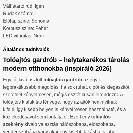
Vállfatartó rúd: Igen
Rudak száma: 1
Előlap színe: Sonoma
Korpusz színe: Fehér
LED világítás: Nem
Általános tudnivalók
Tolóajtós gardrób – helytakarékos tárolás
modern otthonokba (inspiráló 2026)
Egy jól kiválasztott
tolóajtós gardrób
az egyik
legpraktikusabb megoldás, ha sok ruhát, cipőt és kiegészítőt
szeretnél kényelmesen, mégis esztétikusan elrendezni. A
tolóajtós kialakítás lényege, hogy az ajtók nem nyílnak
kifelé, így kisebb helyen is kényelmesen használható, és a
közlekedősávot sem foglalja el. Ezért egy
tolóajtós
szekrény
kiváló választás hálószobába, előszobába,
vendégszobába vagy akár egy kisebb lakásba is, ahol