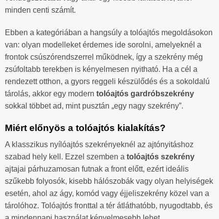
minden centi számít.
Ebben a kategóriában a hangsúly a tolóajtós megoldásokon
van: olyan modelleket érdemes ide sorolni, amelyeknél a
frontok csúszórendszerrel működnek, így a szekrény még
zsúfoltabb terekben is kényelmesen nyitható. Ha a cél a
rendezett otthon, a gyors reggeli készülődés és a sokoldalú
tárolás, akkor egy modern
tolóajtós gardróbszekrény
sokkal többet ad, mint pusztán „egy nagy szekrény”.
Miért előnyös a tolóajtós kialakítás?
A klasszikus nyílóajtós szekrényeknél az ajtónyitáshoz
szabad hely kell. Ezzel szemben a
tolóajtós szekrény
ajtajai párhuzamosan futnak a front előtt, ezért ideális
szűkebb folyosók, kisebb hálószobák vagy olyan helyiségek
esetén, ahol az ágy, komód vagy éjjeliszekrény közel van a
tárolóhoz. Tolóajtós fronttal a tér átláthatóbb, nyugodtabb, és
a mindennapi használat kényelmesebb lehet.