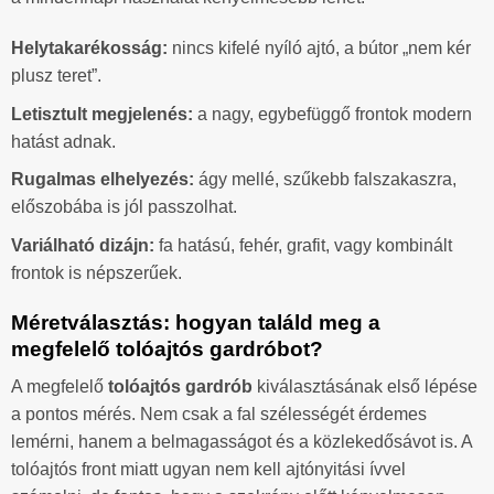
Helytakarékosság:
nincs kifelé nyíló ajtó, a bútor „nem kér
plusz teret”.
Letisztult megjelenés:
a nagy, egybefüggő frontok modern
hatást adnak.
Rugalmas elhelyezés:
ágy mellé, szűkebb falszakaszra,
előszobába is jól passzolhat.
Variálható dizájn:
fa hatású, fehér, grafit, vagy kombinált
frontok is népszerűek.
Méretválasztás: hogyan találd meg a
megfelelő tolóajtós gardróbot?
A megfelelő
tolóajtós gardrób
kiválasztásának első lépése
a pontos mérés. Nem csak a fal szélességét érdemes
lemérni, hanem a belmagasságot és a közlekedősávot is. A
tolóajtós front miatt ugyan nem kell ajtónyitási ívvel