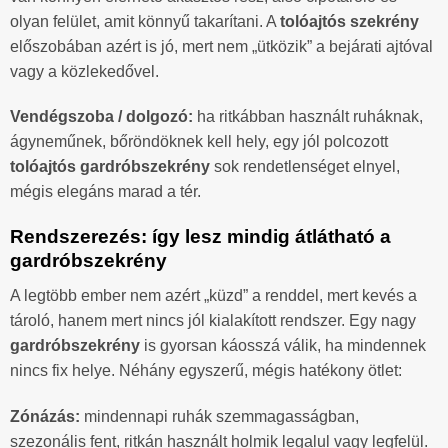
olyan felület, amit könnyű takarítani. A
tolóajtós szekrény
előszobában azért is jó, mert nem „ütközik” a bejárati ajtóval
vagy a közlekedővel.
Vendégszoba / dolgozó:
ha ritkábban használt ruháknak,
ágyneműnek, bőröndöknek kell hely, egy jól polcozott
tolóajtós gardróbszekrény
sok rendetlenséget elnyel,
mégis elegáns marad a tér.
Rendszerezés: így lesz mindig átlátható a
gardróbszekrény
A legtöbb ember nem azért „küzd” a renddel, mert kevés a
tároló, hanem mert nincs jól kialakított rendszer. Egy nagy
gardróbszekrény
is gyorsan káosszá válik, ha mindennek
nincs fix helye. Néhány egyszerű, mégis hatékony ötlet:
Zónázás:
mindennapi ruhák szemmagasságban,
szezonális fent, ritkán használt holmik legalul vagy legfelül.