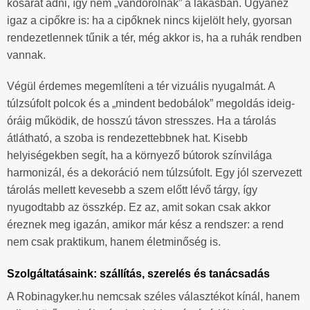
kosarat adni, így nem „vándorolnak” a lakásban. Ugyanez
igaz a cipőkre is: ha a cipőknek nincs kijelölt hely, gyorsan
rendezetlennek tűnik a tér, még akkor is, ha a ruhák rendben
vannak.
Végül érdemes megemlíteni a tér vizuális nyugalmát. A
túlzsúfolt polcok és a „mindent bedobálok” megoldás ideig-
óráig működik, de hosszú távon stresszes. Ha a tárolás
átlátható, a szoba is rendezettebbnek hat. Kisebb
helyiségekben segít, ha a környező bútorok színvilága
harmonizál, és a dekoráció nem túlzsúfolt. Egy jól szervezett
tárolás mellett kevesebb a szem előtt lévő tárgy, így
nyugodtabb az összkép. Ez az, amit sokan csak akkor
éreznek meg igazán, amikor már kész a rendszer: a rend
nem csak praktikum, hanem életminőség is.
Szolgáltatásaink: szállítás, szerelés és tanácsadás
A Robinagyker.hu nemcsak széles választékot kínál, hanem