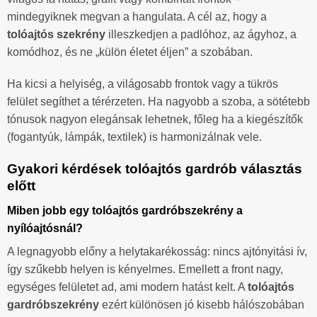
mindegyiknek megvan a hangulata. A cél az, hogy a
tolóajtós szekrény
illeszkedjen a padlóhoz, az ágyhoz, a
komódhoz, és ne „külön életet éljen” a szobában.
Ha kicsi a helyiség, a világosabb frontok vagy a tükrös
felület segíthet a térérzeten. Ha nagyobb a szoba, a sötétebb
tónusok nagyon elegánsak lehetnek, főleg ha a kiegészítők
(fogantyúk, lámpák, textilek) is harmonizálnak vele.
Gyakori kérdések tolóajtós gardrób választás
előtt
Miben jobb egy tolóajtós gardróbszekrény a
nyílóajtósnál?
A legnagyobb előny a helytakarékosság: nincs ajtónyitási ív,
így szűkebb helyen is kényelmes. Emellett a front nagy,
egységes felületet ad, ami modern hatást kelt. A
tolóajtós
gardróbszekrény
ezért különösen jó kisebb hálószobában