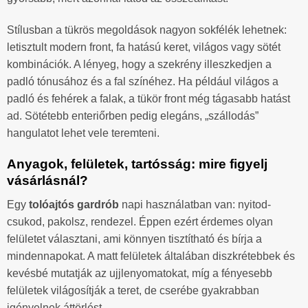
Stílusban a tükrös megoldások nagyon sokfélék lehetnek:
letisztult modern front, fa hatású keret, világos vagy sötét
kombinációk. A lényeg, hogy a szekrény illeszkedjen a
padló tónusához és a fal színéhez. Ha például világos a
padló és fehérek a falak, a tükör front még tágasabb hatást
ad. Sötétebb enteriőrben pedig elegáns, „szállodás”
hangulatot lehet vele teremteni.
Anyagok, felületek, tartósság: mire figyelj
vásárlásnál?
Egy
tolóajtós gardrób
napi használatban van: nyitod-
csukod, pakolsz, rendezel. Éppen ezért érdemes olyan
felületet választani, ami könnyen tisztítható és bírja a
mindennapokat. A matt felületek általában diszkrétebbek és
kevésbé mutatják az ujjlenyomatokat, míg a fényesebb
felületek világosítják a teret, de cserébe gyakrabban
igényelnek áttörlést.