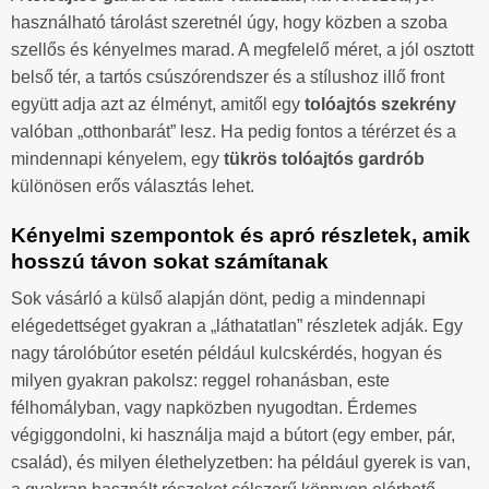
használható tárolást szeretnél úgy, hogy közben a szoba
szellős és kényelmes marad. A megfelelő méret, a jól osztott
belső tér, a tartós csúszórendszer és a stílushoz illő front
együtt adja azt az élményt, amitől egy
tolóajtós szekrény
valóban „otthonbarát” lesz. Ha pedig fontos a térérzet és a
mindennapi kényelem, egy
tükrös tolóajtós gardrób
különösen erős választás lehet.
Kényelmi szempontok és apró részletek, amik
hosszú távon sokat számítanak
Sok vásárló a külső alapján dönt, pedig a mindennapi
elégedettséget gyakran a „láthatatlan” részletek adják. Egy
nagy tárolóbútor esetén például kulcskérdés, hogyan és
milyen gyakran pakolsz: reggel rohanásban, este
félhomályban, vagy napközben nyugodtan. Érdemes
végiggondolni, ki használja majd a bútort (egy ember, pár,
család), és milyen élethelyzetben: ha például gyerek is van,