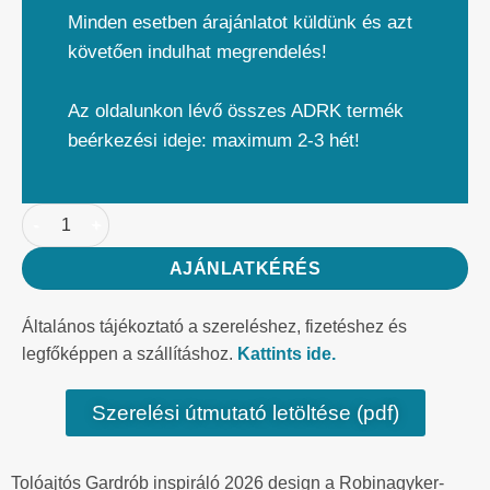
Minden esetben árajánlatot küldünk és azt
követően indulhat megrendelés!
Az oldalunkon lévő összes ADRK termék
beérkezési ideje: maximum 2-3 hét!
AJÁNLATKÉRÉS
Általános tájékoztató a szereléshez, fizetéshez és
legfőképpen a szállításhoz.
Kattints ide.
Szerelési útmutató letöltése (pdf)
Tolóajtós Gardrób inspiráló 2026 design a Robinagyker-