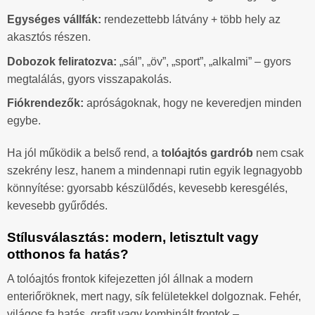
Egységes vállfák:
rendezettebb látvány + több hely az
akasztós részen.
Dobozok feliratozva:
„sál”, „öv”, „sport”, „alkalmi” – gyors
megtalálás, gyors visszapakolás.
Fiókrendezők:
apróságoknak, hogy ne keveredjen minden
egybe.
Ha jól működik a belső rend, a
tolóajtós gardrób
nem csak
szekrény lesz, hanem a mindennapi rutin egyik legnagyobb
könnyítése: gyorsabb készülődés, kevesebb keresgélés,
kevesebb gyűrődés.
Stílusválasztás: modern, letisztult vagy
otthonos fa hatás?
A tolóajtós frontok kifejezetten jól állnak a modern
enteriőröknek, mert nagy, sík felületekkel dolgoznak. Fehér,
világos fa hatás, grafit vagy kombinált frontok –