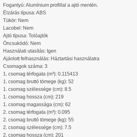
Fogantyú: Alumínium profillal a ajtó mentén.
Élzárás típusa: ABS
Tükör: Nem
Lacobel: Nem
Ajtó típusa: Tolóajtók
Öncsukódó: Nem
Használati utasítás: Igen
Ajánlott felhasználás: Háztartási használatra
Csomagok száma: 3
1. csomag térfogata (m³): 0.115413
1. csomag bruttó tömege (kg): 52
1. csomag szélessége (cm): 8.5
1. csomag hossza (cm): 219
1. csomag magassága (cm): 62
2. csomag térfogata (m³): 0.095
2. csomag bruttó tömege (kg): 55
2. csomag szélessége (cm): 7.5
2. csomag hossza (cm): 201