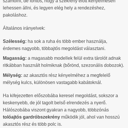
számolni, de fontos, hogy a szekrény előtt kényelmesen
lehessen állni, és legyen elég hely a rendezéshez,
pakoláshoz.
Általános irányelvek:
Szélesség:
ha sok a ruha és több ember használja,
érdemes nagyobb, többajtós megoldást választani.
Magasság:
a magasabb modellek felül extra tárolót adnak
ritkábban használt holmiknak (bőrönd, szezonális dobozok).
Mélység:
az akasztós rész kényelméhez a megfelelő
mélység kulcs, különösen vastagabb kabátoknál.
Ha kifejezetten előszobába keresel megoldást, sokszor a
keskenyebb, de jól tagolt belső elrendezés a nyerő.
Hálószobába viszont gyakran a nagyobb, többzónás
tolóajtós gardróbszekrény
működik jól, ahol van hosszú
akasztós rész és több polc is.