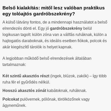
Belső kialakítás: mitől lesz valóban praktikus
egy tolóajtós gardróbszekrény?
A külső látvány fontos, de a mindennapi használatot a belső
elrendezés dönti el. Egy jó
gardróbszekrény
belül
logikusan tagolt: külön zóna van a vállfás ruháknak, külön a
hajtogatós daraboknak, és ideális esetben fiókok, polcok és
akár kiegészítő tárolók is helyet kapnak.
A legjobban működő belső elrendezések általában
tartalmaznak:
Két szintű akasztós részt
(ingek, blúzok, zakók) – így több
ruha fér el gyűrődés nélkül.
Hosszú akasztós zónát
kabátoknak, ruháknak.
Polcokat
pulóvernek, pólónak, törölközőnek vagy
ágyneműnek.