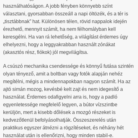
használhatóságon. A jobb fényben könnyebb színt
választani, gyorsabban összeáll a napi öltözék, és a tér is
„tisztábbnak” hat. Különösen télen, rövid nappalok idején
érezhető, mennyit számít, ha nem félhomályban kell
keresgélni. Ha van rá lehetőség, a világítást érdemes úgy
elhelyezni, hogy a leggyakrabban használt zónákat
(akasztós rész, fiókok) jól megvilágítsa.
A csúszó mechanika csendessége és könnyű futása szintén
olyan tényező, amit a boltban vagy fotók alapján nehéz
megítélni, mégis a mindennapokban nagyon számít. Ha az
ajtó simán mozog, kevésbé kelt zajt és nem idegesítő a
használat. Érdemes odafigyelni arra is, hogy a padló
egyenletessége megfelelő legyen, a bútor vízszintbe
kerüljön, mert a kisebb dőlések a mozgó részeket is
kedvezőtlenül befolyásolhatják. Összeszerelés után
praktikus egyszer átnézni a rögzítéseket, és néhány hét
használat után is ellenőrizni, hogy minden stabil-e.