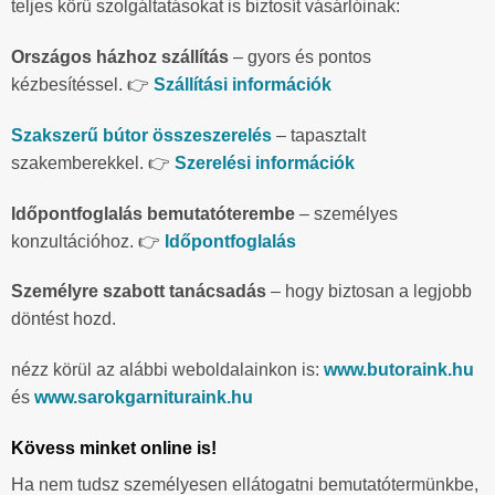
teljes körű szolgáltatásokat is biztosít vásárlóinak:
Országos házhoz szállítás
– gyors és pontos
kézbesítéssel. 👉
Szállítási információk
Szakszerű bútor összeszerelés
– tapasztalt
szakemberekkel. 👉
Szerelési információk
Időpontfoglalás bemutatóterembe
– személyes
konzultációhoz. 👉
Időpontfoglalás
Személyre szabott tanácsadás
– hogy biztosan a legjobb
döntést hozd.
nézz körül az alábbi weboldalainkon is:
www.butoraink.hu
és
www.sarokgarnituraink.hu
Kövess minket online is!
Ha nem tudsz személyesen ellátogatni bemutatótermünkbe,