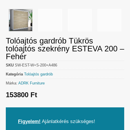
Tolóajtós gardrób Tükrös
tolóajtós szekrény ESTEVA 200 –
Fehér
SKU
SW-EST-W+S-200+A486
Kategória
Tolóajtós gardrób
Márka:
ADRK Furniture
153800
Ft
Figyelem!
Ajánlatkérés szükséges!