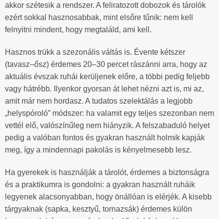
akkor szétesik a rendszer. A feliratozott dobozok és tárolók
ezért sokkal hasznosabbak, mint elsőre tűnik: nem kell
felnyitni mindent, hogy megtaláld, ami kell.
Hasznos trükk a szezonális váltás is. Évente kétszer
(tavasz–ősz) érdemes 20–30 percet rászánni arra, hogy az
aktuális évszak ruhái kerüljenek előre, a többi pedig feljebb
vagy hátrébb. Ilyenkor gyorsan át lehet nézni azt is, mi az,
amit már nem hordasz. A tudatos szelektálás a legjobb
„helyspóroló” módszer: ha valamit egy teljes szezonban nem
vettél elő, valószínűleg nem hiányzik. A felszabaduló helyet
pedig a valóban fontos és gyakran használt holmik kapják
meg, így a mindennapi pakolás is kényelmesebb lesz.
Ha gyerekek is használják a tárolót, érdemes a biztonságra
és a praktikumra is gondolni: a gyakran használt ruháik
legyenek alacsonyabban, hogy önállóan is elérjék. A kisebb
tárgyaknak (sapka, kesztyű, tornazsák) érdemes külön