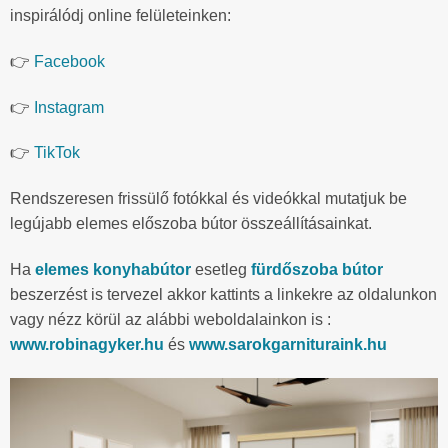
inspirálódj online felületeinken:
👉
Facebook
👉
Instagram
👉
TikTok
Rendszeresen frissülő fotókkal és videókkal mutatjuk be
legújabb elemes előszoba bútor összeállításainkat.
Ha
elemes konyhabútor
esetleg
fürdőszoba bútor
beszerzést is tervezel akkor kattints a linkekre az oldalunkon
vagy nézz körül az alábbi weboldalainkon is :
www.robinagyker.hu
és
www.sarokgarnituraink.hu