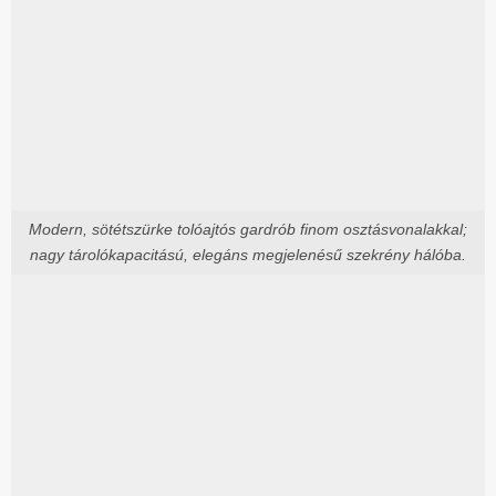
Modern, sötétszürke tolóajtós gardrób finom osztásvonalakkal;
nagy tárolókapacitású, elegáns megjelenésű szekrény hálóba.