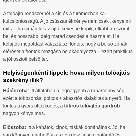
A tolóajtó-rendszernél a sín és a futómechanika
kulcsfontosságú. A jó csúszás élménye nem csak „kényelmi
extra”: ha simán fut az ajtó, kevésbé kopik, ritkábban szorul
be, és hosszabb ideig marad csendes a használat. Ha
kétajtós megoldást választasz, fontos, hogy a belső zónák
elérését a frontok mozgása ne akadályozza – ezért praktikus
a jól osztott belső tér.
Helyiségenkénti tippek: hova milyen tolóajtós
szekrény illik?
Hálószoba:
itt általában a legnagyobb a ruhamennyiség,
ezért a többzónás, polcos + akasztós kialakítás a nyerő. Ha
fontos a gyors öltözködés, a
tükrös tolóajtós gardrób
nagyon kényelmes.
Előszoba:
itt a kabátok, cipők, táskák dominálnak. Jó, ha
van könnyen elérhető akasztós rész, alsó cipőtároló és