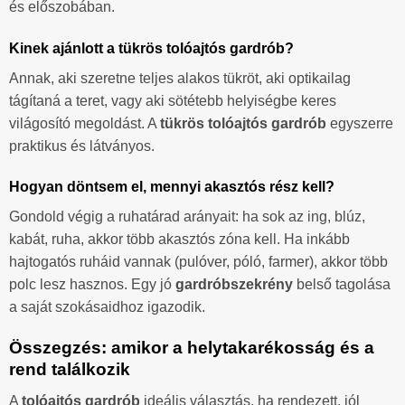
és előszobában.
Kinek ajánlott a tükrös tolóajtós gardrób?
Annak, aki szeretne teljes alakos tükröt, aki optikailag
tágítaná a teret, vagy aki sötétebb helyiségbe keres
világosító megoldást. A
tükrös tolóajtós gardrób
egyszerre
praktikus és látványos.
Hogyan döntsem el, mennyi akasztós rész kell?
Gondold végig a ruhatárad arányait: ha sok az ing, blúz,
kabát, ruha, akkor több akasztós zóna kell. Ha inkább
hajtogatós ruháid vannak (pulóver, póló, farmer), akkor több
polc lesz hasznos. Egy jó
gardróbszekrény
belső tagolása
a saját szokásaidhoz igazodik.
Összegzés: amikor a helytakarékosság és a
rend találkozik
A
tolóajtós gardrób
ideális választás, ha rendezett, jól