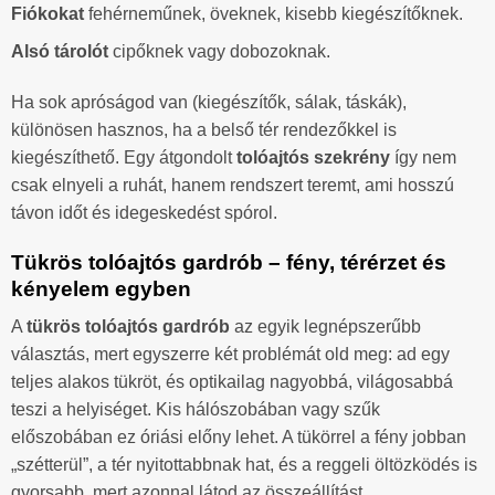
Fiókokat
fehérneműnek, öveknek, kisebb kiegészítőknek.
Alsó tárolót
cipőknek vagy dobozoknak.
Ha sok apróságod van (kiegészítők, sálak, táskák),
különösen hasznos, ha a belső tér rendezőkkel is
kiegészíthető. Egy átgondolt
tolóajtós szekrény
így nem
csak elnyeli a ruhát, hanem rendszert teremt, ami hosszú
távon időt és idegeskedést spórol.
Tükrös tolóajtós gardrób – fény, térérzet és
kényelem egyben
A
tükrös tolóajtós gardrób
az egyik legnépszerűbb
választás, mert egyszerre két problémát old meg: ad egy
teljes alakos tükröt, és optikailag nagyobbá, világosabbá
teszi a helyiséget. Kis hálószobában vagy szűk
előszobában ez óriási előny lehet. A tükörrel a fény jobban
„szétterül”, a tér nyitottabbnak hat, és a reggeli öltözködés is
gyorsabb, mert azonnal látod az összeállítást.